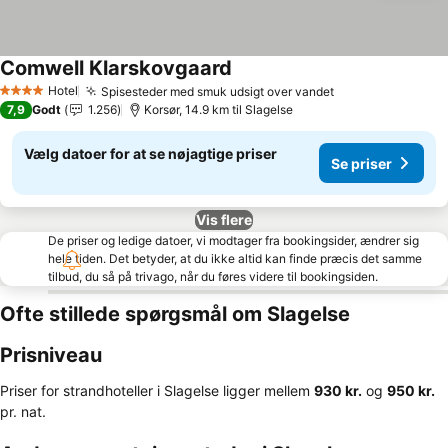
Comwell Klarskovgaard
Hotel
Spisesteder med smuk udsigt over vandet
4 Stjerner
7,9
Godt
1.256
Korsør, 14.9 km til Slagelse
Vælg datoer for at se nøjagtige priser
Se priser
Vis flere
De priser og ledige datoer, vi modtager fra bookingsider, ændrer sig
hele tiden. Det betyder, at du ikke altid kan finde præcis det samme
tilbud, du så på trivago, når du føres videre til bookingsiden.
Ofte stillede spørgsmål om Slagelse
Prisniveau
Priser for strandhoteller i Slagelse ligger mellem
‎930 kr.
og
‎950 kr.
pr. nat.