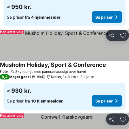
950 kr.
Af
Se priser fra
4 hjemmesider
Se priser
Populært valg
Del
Føj
Musholm Holiday, Sport & Conference
Hotel
Sky lounge med panoramaudsigt over havet
8,4
Meget godt
894
Korsør, 14.3 km til Slagelse
930 kr.
Af
Se priser fra
10 hjemmesider
Se priser
Populært valg
Del
Føj