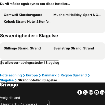
Du vil måske også synes om disse hoteller...
Comwell Klarskovgaard
Musholm Holiday, Sport & Conference
Kobæk Strand Hotel & Konference
Seværdigheder i Slagelse
Stillinge Strand, Strand
Svenstrup Strand, Strand
Se alle overnatningssteder i Slagelse
Hotelsøgning
Europa
Danmark
Region Sjælland
Slagelse
Strandhoteller i Slagelse
Facebook
Twitter
Insta
Yo
Vælg dit land