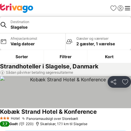
Favoritter
Log ind
Me
Destination
Slagelse
Afrejse/ankomst
Gæster og værelser
Vælg datoer
2 gæster, 1 værelse
Sorter
Filtrer
Kort
Strandhoteller i Slagelse, Danmark
Sådan påvirker betaling søgeresultaterne
Del
Føj
Kobæk Strand Hotel & Konference
Hotel
Panoramaudsigt over Storebælt
3 Stjerner
7,7
Godt
220
Skælskør, 17.1 km til Slagelse