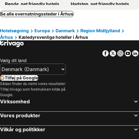
Rønde, pet friendly hotels
Hadsten, pet friendly hotels
Hornslet, pet friendly hotels
Rosenholm, pet friendly hotels
Se alle overnatningssteder i Århus
Ry, pet friendly hotels
Kjellerup, pet friendly hotels
Hotelsøgning
Europa
Danmark
Region Midtjylland
Purhus, pet friendly hotels
Gedved, pet friendly hotels
Århus
Kæledyrsvenlige hoteller i Århus
Bjerringbro, pet friendly hotels
Gjern, pet friendly hotels
Fjellerup, pet friendly hotels
Them, pet friendly hotels
Facebook
Twitter
Insta
Yo
Hinnerup, pet friendly hotels
Rougsø, pet friendly hotels
Vælg dit land
Ans, pet friendly hotels
Hammel, pet friendly hotels
Brædstrup, pet friendly hotels
Tilføj på Google
Sådan finder du nemt vores resultater:
Tilføj trivago som foretrukken kilde på
Google.
Virksomhed
Vores produkter
Vilkår og politikker