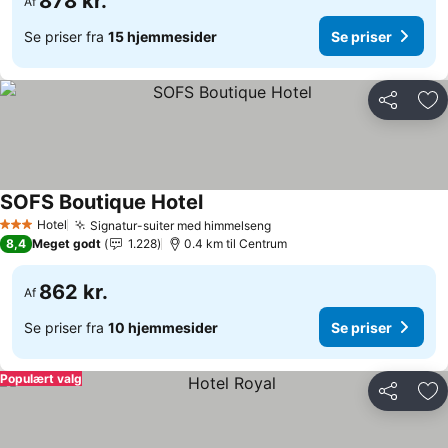
878 kr.
Af
Se priser fra
15 hjemmesider
Se priser
Del
Føj
SOFS Boutique Hotel
Hotel
Signatur-suiter med himmelseng
3 Stjerner
8,4
Meget godt
1.228
0.4 km til Centrum
862 kr.
Af
Se priser fra
10 hjemmesider
Se priser
Populært valg
Del
Føj