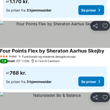
1.170 kr.
Af
Se priser fra
3 hjemmesider
Se priser
Del
Føj
Four Points Flex by Sheraton Aarhus Skejby
Hotel
Funktionelt og moderne designkoncept
3 Stjerner
7,8
Godt
1.129
4.1 km til Centrum
768 kr.
Af
Se priser fra
3 hjemmesider
Se priser
Del
Føj