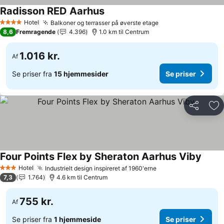
Radisson RED Aarhus
Hotel
Balkoner og terrasser på øverste etage
4 Stjerner
8,6
Fremragende
4.396
1.0 km til Centrum
1.016 kr.
Af
Se priser fra
15 hjemmesider
Se priser
Del
Føj
Four Points Flex by Sheraton Aarhus Viby
Hotel
Industrielt design inspireret af 1960'erne
3 Stjerner
7,3
1.764
4.6 km til Centrum
755 kr.
Af
Se priser fra
1 hjemmeside
Se priser