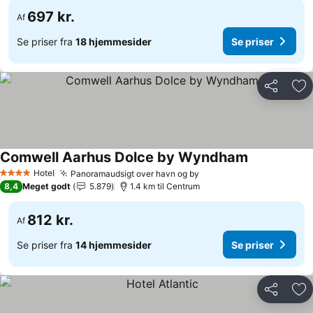
697 kr.
Af
Se priser fra
18 hjemmesider
Se priser
Del
Føj
Comwell Aarhus Dolce by Wyndham
Hotel
Panoramaudsigt over havn og by
4 Stjerner
8,4
Meget godt
5.879
1.4 km til Centrum
812 kr.
Af
Se priser fra
14 hjemmesider
Se priser
Del
Føj