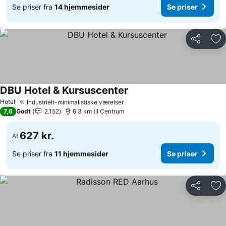
Se priser fra
14 hjemmesider
Se priser
Del
Føj
DBU Hotel & Kursuscenter
Hotel
Industrielt-minimalistiske værelser
7,6
Godt
2.152
6.3 km til Centrum
627 kr.
Af
Se priser fra
11 hjemmesider
Se priser
Del
Føj