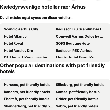
parkering
Kæledyrsvenlige hoteller nær Århus
Du vil måske også synes om disse hoteller...
Scandic Aarhus City
Radisson Blu Scandinavia Hotel, Aarhus
Hotel Atlantic
Comwell Aarhus Dolce by Wyndham
Hotel Royal
SOFS Boutique Hotel
Hotel Aarslev Kro
Radisson RED Aarhus
DBU Hotel & Kursuscenter
Montra Hotel Sabro Kro
Other popular destinations with pet friendly
Nilles Kro
Four Points Flex by Sheraton Aarhus Viby
hotels
Den Gamle Kro Hornslet
A charming farmhouse
Four Points Flex by Sheraton Aarhus Skejby
Malling Kro
Horsens, pet friendly hotels
Silkeborg, pet friendly hotels
Naturstedet Bo & Balance
Kaløvig Badehotel
Randers, pet friendly hotels
Samsø, pet friendly hotels
Knebel
Ebeltoft, pet friendly hotels
Odder, pet friendly hotels
Skanderborg, pet friendly hotels
Sabro, pet friendly hotels