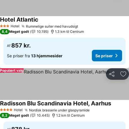
Hotel Atlantic
Hotel
Rummelige suiter med havudsigt
3 Stjerner
8,4
Meget godt
10.195
1.3 km til Centrum
857 kr.
Af
Se priser fra
13 hjemmesider
Se priser
Populært valg
Del
Føj
Radisson Blu Scandinavia Hotel, Aarhus
Hotel
Nordisk brasserie under glaspyramide
4 Stjerner
8,2
Meget godt
10.445
1.2 km til Centrum