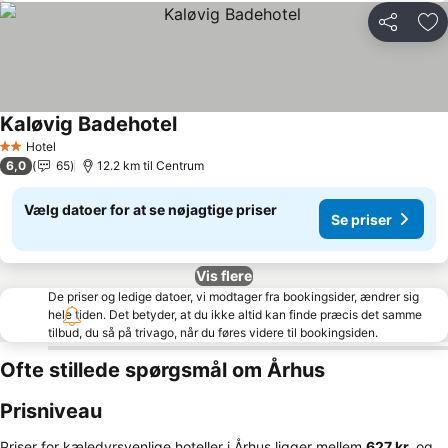
Del
Føj
Kaløvig Badehotel
Hotel
2 Stjerner
6,0
65
12.2 km til Centrum
Vælg datoer for at se nøjagtige priser
Se priser
Vis flere
De priser og ledige datoer, vi modtager fra bookingsider, ændrer sig
hele tiden. Det betyder, at du ikke altid kan finde præcis det samme
tilbud, du så på trivago, når du føres videre til bookingsiden.
Ofte stillede spørgsmål om Århus
Prisniveau
Priser for kæledyrsvenlige hoteller i Århus ligger mellem
‎627 kr.
og