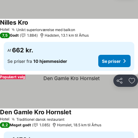
Nilles Kro
Hotel
Unikt superiorværelse med balkon
7,5
Godt
1.884
Hadsten, 13.1 km til Århus
662 kr.
Af
Se priser fra
10 hjemmesider
Se priser
Populært valg
Del
Føj
Den Gamle Kro Hornslet
Hotel
Traditionel dansk restaurant
8,2
Meget godt
1.085
Hornslet, 18.5 km til Århus