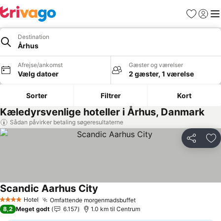
Favoritter
Log ind
Me
Destination
Århus
Afrejse/ankomst
Gæster og værelser
Vælg datoer
2 gæster, 1 værelse
Sorter
Filtrer
Kort
Kæledyrsvenlige hoteller i Århus, Danmark
Sådan påvirker betaling søgeresultaterne
Del
Føj
Scandic Aarhus City
Hotel
Omfattende morgenmadsbuffet
4 Stjerner
8,2
Meget godt
6.157
1.0 km til Centrum