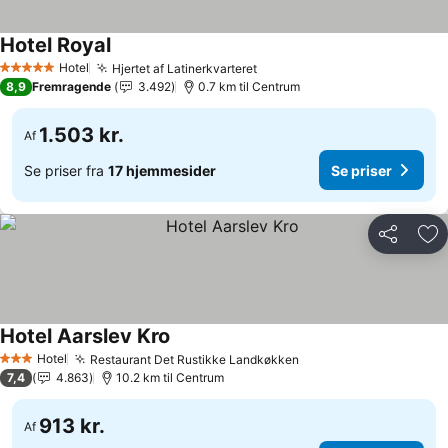
Hotel Royal
Hotel
Hjertet af Latinerkvarteret
5 Stjerner
8,9
Fremragende
3.492
0.7 km til Centrum
1.503 kr.
Af
Se priser fra
17 hjemmesider
Se priser
Del
Føj
Hotel Aarslev Kro
Hotel
Restaurant Det Rustikke Landkøkken
3 Stjerner
7,4
4.863
10.2 km til Centrum
913 kr.
Af