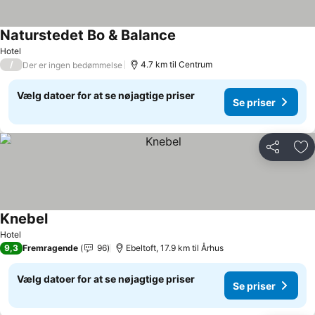
Naturstedet Bo & Balance
Hotel
/
4.7 km til Centrum
Der er ingen bedømmelse
Vælg datoer for at se nøjagtige priser
Se priser
Del
Føj
Knebel
Hotel
9,3
Fremragende
96
Ebeltoft, 17.9 km til Århus
Vælg datoer for at se nøjagtige priser
Se priser