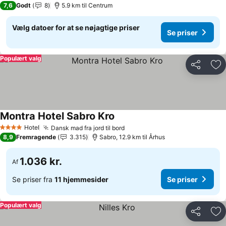
7,6
Godt
8
5.9 km til Centrum
Vælg datoer for at se nøjagtige priser
Se priser
Populært valg
Del
Føj
Montra Hotel Sabro Kro
Hotel
Dansk mad fra jord til bord
4 Stjerner
8,9
Fremragende
3.315
Sabro, 12.9 km til Århus
1.036 kr.
Af
Se priser fra
11 hjemmesider
Se priser
Populært valg
Del
Føj