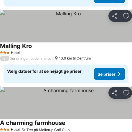
Del
Føj
Malling Kro
Hotel
3 Stjerner
/
13.9 km til Centrum
Der er ingen bedømmelse
Vælg datoer for at se nøjagtige priser
Se priser
Del
Føj
A charming farmhouse
Hotel
Tæt på Mollerup Golf Club
3 Stjerner