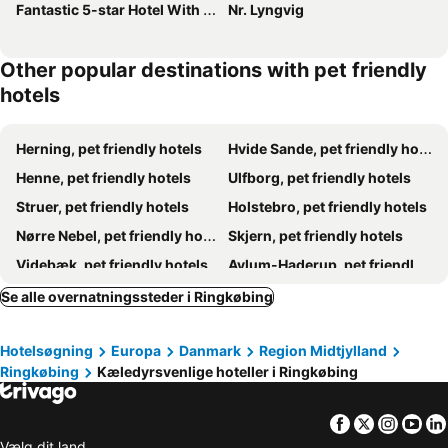
Fantastic 5-star Hotel With Swimming Pool For 10 People On The North Sea
Nr. Lyngvig
Other popular destinations with pet friendly
hotels
Herning, pet friendly hotels
Hvide Sande, pet friendly hotels
Henne, pet friendly hotels
Ulfborg, pet friendly hotels
Struer, pet friendly hotels
Holstebro, pet friendly hotels
Nørre Nebel, pet friendly hotels
Skjern, pet friendly hotels
Videbæk, pet friendly hotels
Avlum-Haderup, pet friendly hotels
Tarm, pet friendly hotels
Holmsland, pet friendly hotels
Se alle overnatningssteder i Ringkøbing
Ølgod, pet friendly hotels
Hotelsøgning
Europa
Danmark
Region Midtjylland
Ringkøbing
Kæledyrsvenlige hoteller i Ringkøbing
Facebook
Twitter
Insta
Yo
Vælg dit land