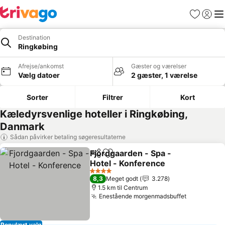
Favoritter
Log ind
Me
Destination
Ringkøbing
Afrejse/ankomst
Gæster og værelser
Vælg datoer
2 gæster, 1 værelse
Sorter
Filtrer
Kort
Kæledyrsvenlige hoteller i Ringkøbing,
Danmark
Sådan påvirker betaling søgeresultaterne
Fjordgaarden - Spa -
Del
Føj til favoritter
Hotel - Konference
4 Stjerner
8,3
Meget godt
3.278
1.5 km til Centrum
Enestående morgenmadsbuffet
Populært valg