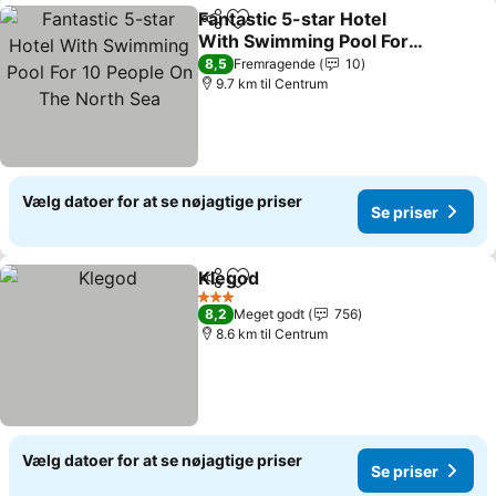
Fantastic 5-star Hotel
Del
Føj til favoritter
With Swimming Pool For
10 People On The North
8,5
Fremragende
10
Sea
9.7 km til Centrum
Vælg datoer for at se nøjagtige priser
Se priser
Klegod
Del
Føj til favoritter
3 Stjerner
8,2
Meget godt
756
8.6 km til Centrum
Vælg datoer for at se nøjagtige priser
Se priser