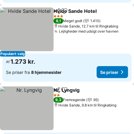
Hvide Sande Hotel
Del
Føj til favoritter
3 Stjerner
8,1
Meget godt
1.410
Hvide Sande, 12.7 km til Ringkøbing
Lejligheder med udsigt over havnen
Populært valg
1.273 kr.
Af
Se priser fra
8 hjemmesider
Se priser
Nr. Lyngvig
Del
Føj til favoritter
2 Stjerner
9,3
Fremragende
95
Hvide Sande, 9.8 km til Ringkøbing