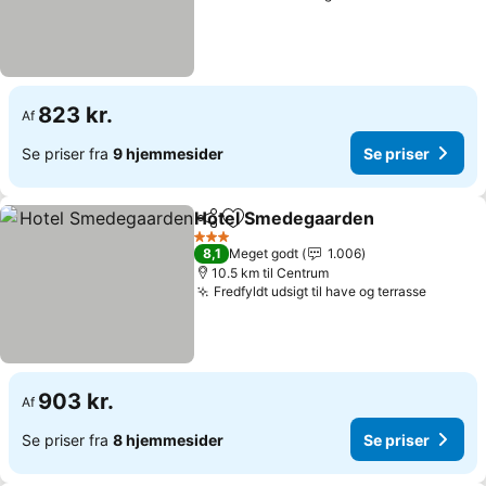
823 kr.
Af
Se priser fra
9 hjemmesider
Se priser
Hotel Smedegaarden
Del
Føj til favoritter
3 Stjerner
8,1
Meget godt
1.006
10.5 km til Centrum
Fredfyldt udsigt til have og terrasse
903 kr.
Af
Se priser fra
8 hjemmesider
Se priser