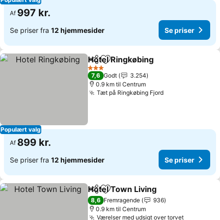
997 kr.
Af
Se priser fra
12 hjemmesider
Se priser
Hotel Ringkøbing
Del
Føj til favoritter
3 Stjerner
7,6
Godt
3.254
0.9 km til Centrum
Tæt på Ringkøbing Fjord
Populært valg
899 kr.
Af
Se priser fra
12 hjemmesider
Se priser
Hotel Town Living
Del
Føj til favoritter
8,6
Fremragende
936
0.9 km til Centrum
Værelser med udsigt over torvet