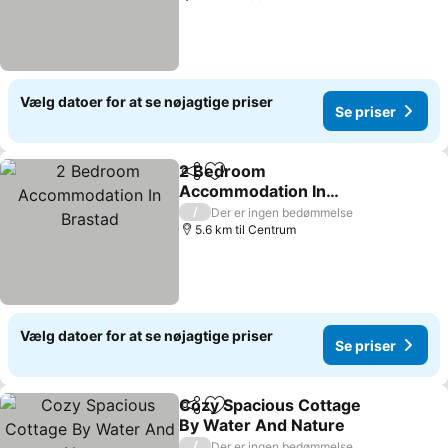
Vælg datoer for at se nøjagtige priser
Se priser
2 Bedroom
Del
Føj til favoritter
Accommodation In
Brastad
Se priser
/
Der er ingen bedømmelse
5.6 km til Centrum
Vælg datoer for at se nøjagtige priser
Se priser
Cozy Spacious Cottage
Del
Føj til favoritter
By Water And Nature
Se priser
/
Der er ingen bedømmelse