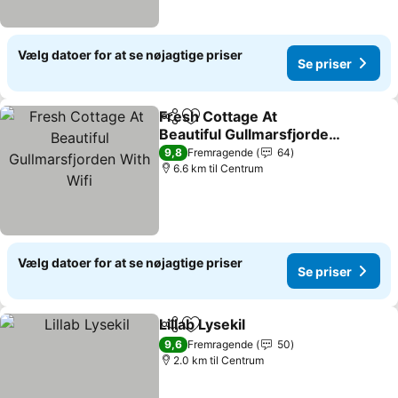
Vælg datoer for at se nøjagtige priser
Se priser
Fresh Cottage At
Del
Føj til favoritter
Beautiful Gullmarsfjorden
With Wifi
Se priser
9,8
Fremragende
64
6.6 km til Centrum
Vælg datoer for at se nøjagtige priser
Se priser
Lillab Lysekil
Del
Føj til favoritter
Se priser
9,6
Fremragende
50
2.0 km til Centrum