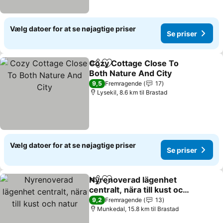
Vælg datoer for at se nøjagtige priser
Se priser
Cozy Cottage Close To
Del
Føj til favoritter
Both Nature And City
Se priser
9,5
Fremragende
17
Lysekil, 8.6 km til Brastad
Vælg datoer for at se nøjagtige priser
Se priser
Nyrenoverad lägenhet
Del
Føj til favoritter
centralt, nära till kust och
natur
Se priser
9,2
Fremragende
13
Munkedal, 15.8 km til Brastad