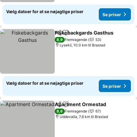
Vælg datoer for at se nøjagtige priser
Se priser
Fiskebackgards Gasthus
Del
Føj til favoritter
S
8,9
Fremragende
53
Lysekil, 10.0 km til Brastad
Vælg datoer for at se nøjagtige priser
Se priser
Apartment Ormestad
Del
Føj til favoritter
Se pr
8,6
Fremragende
67
Uddevalla, 7.6 km til Brastad