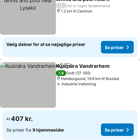
Lysekil
Se priser
/
Der er ingen bedømmelse
1.3 km til Centrum
Vælg datoer for at se nøjagtige priser
Se priser
Kustnära Vandrarhem
Del
Føj til favoritter
Se p
7,8
Godt
592
Hamburgsund, 19.6 km til Brastad
Industriel indretning
Se priser
407 kr.
Af
Se priser fra
9 hjemmesider
Se priser