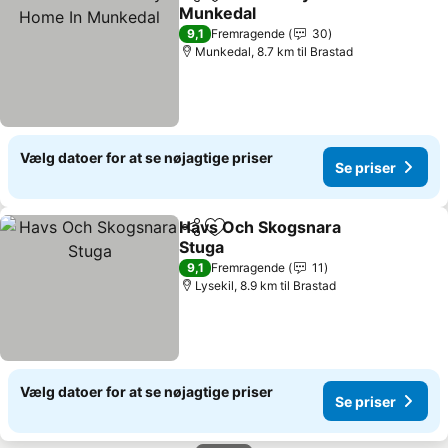
Del
Føj til favoritter
Munkedal
Se priser
9,1
Fremragende
30
Munkedal, 8.7 km til Brastad
Vælg datoer for at se nøjagtige priser
Se priser
Havs Och Skogsnara
Del
Føj til favoritter
Stuga
Se priser
9,1
Fremragende
11
Lysekil, 8.9 km til Brastad
Vælg datoer for at se nøjagtige priser
Se priser