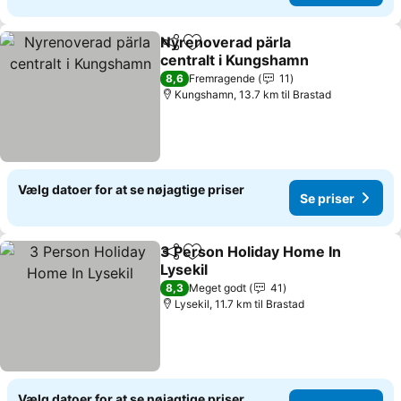
Nyrenoverad pärla
Del
Føj til favoritter
centralt i Kungshamn
Se priser
8,6
Fremragende
11
Kungshamn, 13.7 km til Brastad
Vælg datoer for at se nøjagtige priser
Se priser
3 Person Holiday Home In
Del
Føj til favoritter
Lysekil
Se priser
8,3
Meget godt
41
Lysekil, 11.7 km til Brastad
Vælg datoer for at se nøjagtige priser