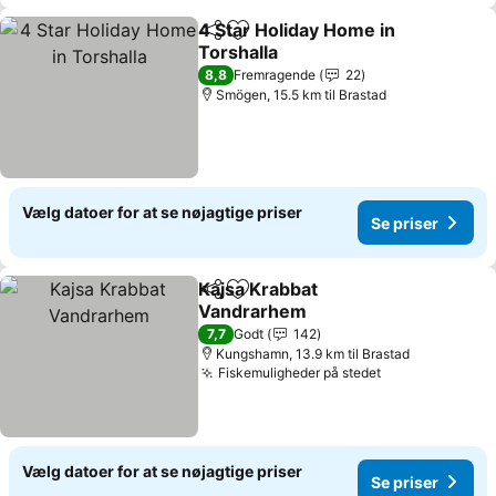
4 Star Holiday Home in
Del
Føj til favoritter
Torshalla
Se priser
8,8
Fremragende
22
Smögen, 15.5 km til Brastad
Vælg datoer for at se nøjagtige priser
Se priser
Kajsa Krabbat
Del
Føj til favoritter
Vandrarhem
Se priser
7,7
Godt
142
Kungshamn, 13.9 km til Brastad
Fiskemuligheder på stedet
Se priser
Vælg datoer for at se nøjagtige priser
Se priser