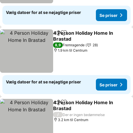
Vælg datoer for at se nøjagtige priser
Se priser
4 Person Holiday Home In
Del
Føj til favoritter
Brastad
Se priser
8,9
Fremragende
28
1.9 km til Centrum
Vælg datoer for at se nøjagtige priser
Se priser
4 Person Holiday Home In
Del
Føj til favoritter
Brastad
Se priser
/
Der er ingen bedømmelse
3.2 km til Centrum