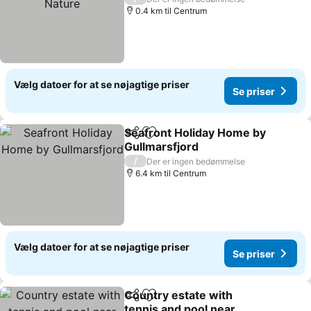
0.4 km til Centrum
Vælg datoer for at se nøjagtige priser
Se priser
Seafront Holiday Home by
Del
Føj til favoritter
Gullmarsfjord
Se priser
/
Der er ingen bedømmelse
6.4 km til Centrum
Vælg datoer for at se nøjagtige priser
Se priser
Country estate with
Del
Føj til favoritter
tennis and pool near