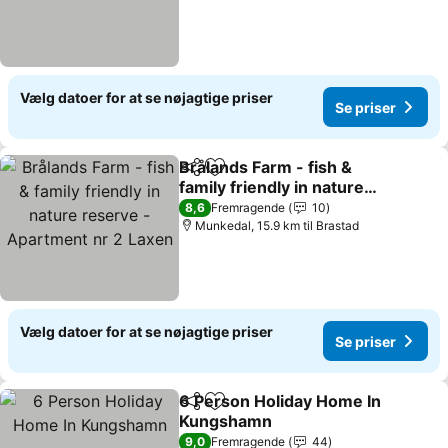
Vælg datoer for at se nøjagtige priser
Se priser
Brålands Farm - fish &
Del
Føj til favoritter
family friendly in nature
reserve - Apartment nr 2
Se priser
8,6
Fremragende
10
Laxen
Munkedal, 15.9 km til Brastad
Vælg datoer for at se nøjagtige priser
Se priser
6 Person Holiday Home In
Del
Føj til favoritter
Kungshamn
Se priser
9,0
Fremragende
44