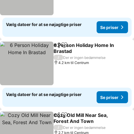
Vælg datoer for at se nøjagtige priser
Se priser
6 Person Holiday Home In
Del
Føj til favoritter
Brastad
Se priser
/
Der er ingen bedømmelse
4.2 km til Centrum
Vælg datoer for at se nøjagtige priser
Se priser
Cozy Old Mill Near Sea,
Del
Føj til favoritter
Forest And Town
Se priser
/
Der er ingen bedømmelse
2.7 km til Centrum