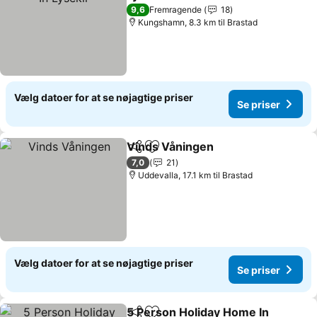
Se priser
9,6
Fremragende
18
Kungshamn, 8.3 km til Brastad
Vælg datoer for at se nøjagtige priser
Se priser
Vinds Våningen
Del
Føj til favoritter
Se priser
7,0
21
Uddevalla, 17.1 km til Brastad
Vælg datoer for at se nøjagtige priser
Se priser
5 Person Holiday Home In