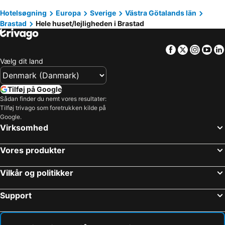
Hotelsøgning
Europa
Sverige
Västra Götalands län
Brastad
Hele huset/lejligheden i Brastad
Facebook
Twitter
Insta
Yo
Vælg dit land
Tilføj på Google
Sådan finder du nemt vores resultater:
Tilføj trivago som foretrukken kilde på
Google.
Virksomhed
Vores produkter
Vilkår og politikker
Support