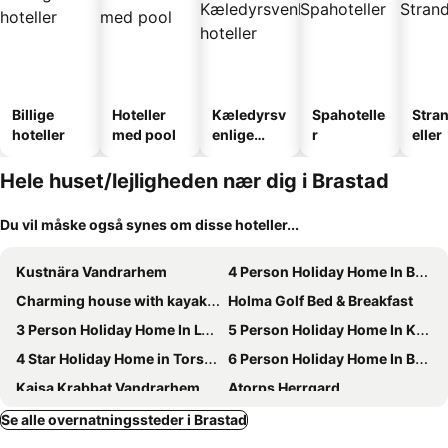
Billige
Hoteller
Kæledyrsv
Spahotelle
Stra
hoteller
med pool
enlige
r
eller
hoteller
Hele huset/lejligheden nær dig i Brastad
Du vil måske også synes om disse hoteller...
Kustnära Vandrarhem
4 Person Holiday Home In Brastad
Charming house with kayaks, 300m from the sea on Orust | SE09139
Holma Golf Bed & Breakfast
3 Person Holiday Home In Lysekil
5 Person Holiday Home In Kungshamn
4 Star Holiday Home in Torshalla
6 Person Holiday Home In Brastad
Kajsa Krabbat Vandrarhem
Atorps Herrgard
Hensbacka Herrgård - Doppelzimmer, 1 Schlafzimmer
4 Person Holiday Home In FiskebÄckskil
Se alle overnatningssteder i Brastad