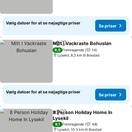
Vælg datoer for at se nøjagtige priser
Se priser
Mitt I Vackraste Bohuslan
Del
Føj til favoritter
9,0
Fremragende
14
Lysekil, 8.3 km til Brastad
Vælg datoer for at se nøjagtige priser
Se priser
8 Person Holiday Home In
Del
Føj til favoritter
Lysekil
Se priser
9,1
Fremragende
48
Lysekil, 10.3 km til Brastad