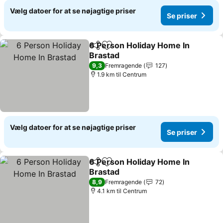
Vælg datoer for at se nøjagtige priser
Se priser
6 Person Holiday Home In
Del
Føj til favoritter
Brastad
Se priser
9,3
Fremragende
127
1.9 km til Centrum
Vælg datoer for at se nøjagtige priser
Se priser
6 Person Holiday Home In
Del
Føj til favoritter
Brastad
Se priser
8,9
Fremragende
72
4.1 km til Centrum