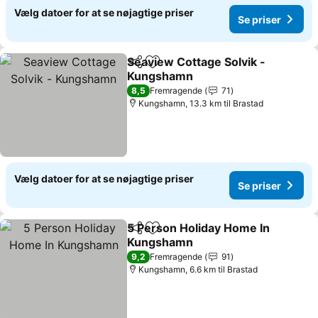
Vælg datoer for at se nøjagtige priser
Se priser
Seaview Cottage Solvik -
Del
Føj til favoritter
Kungshamn
Se priser
8,5
Fremragende
71
Kungshamn, 13.3 km til Brastad
Vælg datoer for at se nøjagtige priser
Se priser
5 Person Holiday Home In
Del
Føj til favoritter
Kungshamn
Se priser
9,2
Fremragende
91
Kungshamn, 6.6 km til Brastad