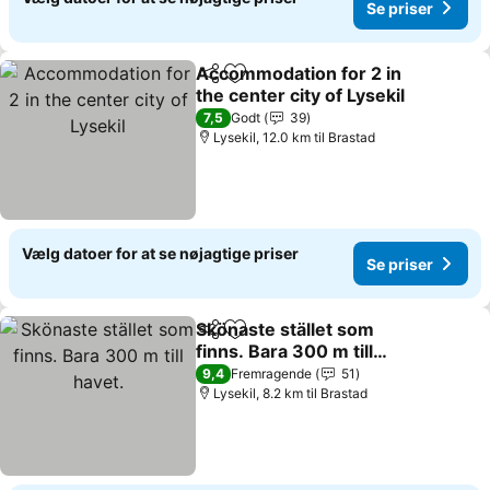
Se priser
Accommodation for 2 in
Del
Føj til favoritter
the center city of Lysekil
Se priser
7,5
Godt
39
Lysekil, 12.0 km til Brastad
Vælg datoer for at se nøjagtige priser
Se priser
Skönaste stället som
Del
Føj til favoritter
finns. Bara 300 m till
havet.
Se priser
9,4
Fremragende
51
Lysekil, 8.2 km til Brastad