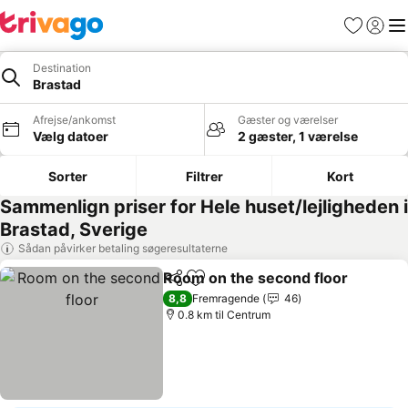
Favoritter
Log ind
Me
Destination
Brastad
Afrejse/ankomst
Gæster og værelser
Vælg datoer
2 gæster, 1 værelse
Sorter
Filtrer
Kort
Sammenlign priser for Hele huset/lejligheden i
Brastad, Sverige
Sådan påvirker betaling søgeresultaterne
Room on the second floor
Del
Føj til favoritter
8,8
Fremragende
46
0.8 km til Centrum