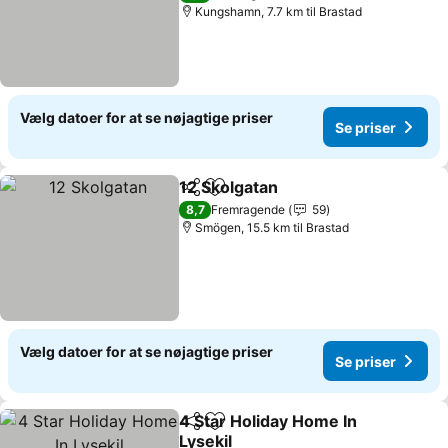
Kungshamn, 7.7 km til Brastad
Vælg datoer for at se nøjagtige priser
Se priser
12 Skolgatan
Del
Føj til favoritter
Se priser
8,7
Fremragende
59
Smögen, 15.5 km til Brastad
Vælg datoer for at se nøjagtige priser
Se priser
4 Star Holiday Home In
Del
Føj til favoritter
Lysekil