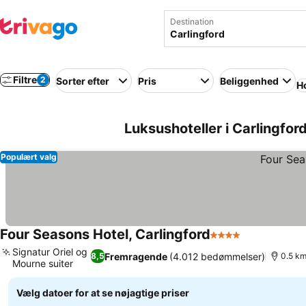
Destination
Filtre
2
Sorter efter
Pris
Beliggenhed
Ho
Luksushoteller i Carlingford
Populært valg
Four Seasons Hotel, Carlingford
4 Stjerner
Signatur Oriel og
Fremragende
(4.012 bedømmelser)
8,5
0.5 km
Mourne suiter
Vælg datoer for at se nøjagtige priser