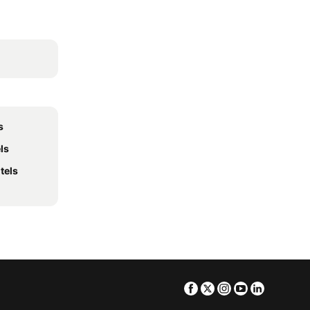
s
ls
tels
Facebook
Twitter
Instagram
Youtube
Linkedin