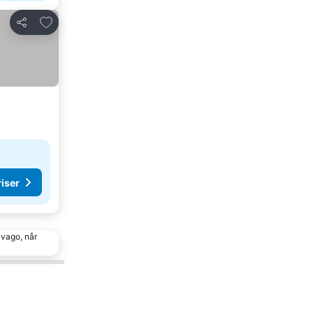
Føj til favoritter
Del
riser
ivago, når