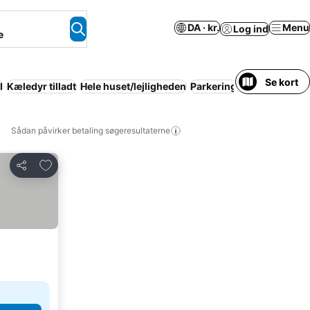
DA · kr.
Menu
Log ind
e
Se kort
l
Kæledyr tilladt
Hele huset/lejligheden
Parkering
Bed and break
Sådan påvirker betaling søgeresultaterne
Føj til favoritter
Del