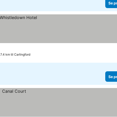
Se p
7.4 km til Carlingford
Se p