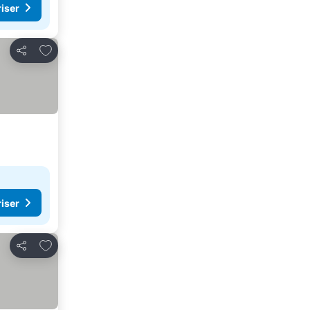
riser
Føj til favoritter
Del
riser
Føj til favoritter
Del