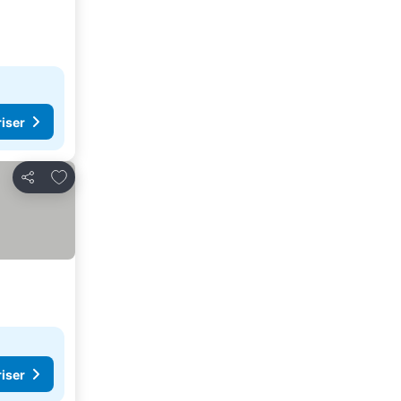
riser
Føj til favoritter
Del
riser