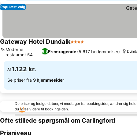
Populært valg
Gateway Hotel Dundalk
4 Stjerner
Moderne
Fremragende
(5.617 bedømmelser)
8,8
Dundal
restaurant 54
Degrees
1.122 kr.
Af
Se priser fra
9 hjemmesider
De priser og ledige datoer, vi modtager fra bookingsider, ændrer sig hele 
du føres videre til bookingsiden.
Ofte stillede spørgsmål om Carlingford
Prisniveau