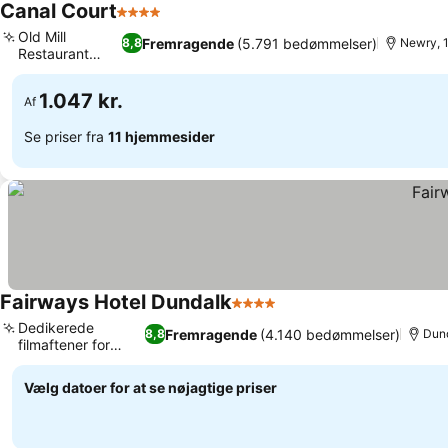
Canal Court
4 Stjerner
Old Mill
Fremragende
(5.791 bedømmelser)
8,8
Newry, 1
Restaurant
spisning
1.047 kr.
Af
Se priser fra
11 hjemmesider
Fairways Hotel Dundalk
4 Stjerner
Dedikerede
Fremragende
(4.140 bedømmelser)
8,8
Dund
filmaftener for
familien
Vælg datoer for at se nøjagtige priser