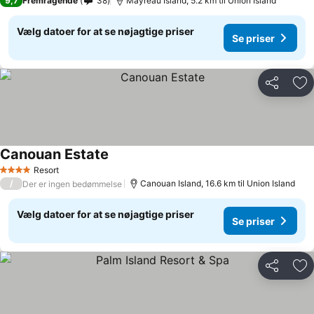
9,7
Fremragende
38
Mayreau Island, 5.2 km til Union Island
Vælg datoer for at se nøjagtige priser
Se priser
Del
Føj
Canouan Estate
Resort
4 Stjerner
/
Canouan Island, 16.6 km til Union Island
Der er ingen bedømmelse
Vælg datoer for at se nøjagtige priser
Se priser
Del
Føj