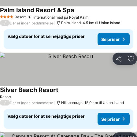
Palm Island Resort & Spa
Resort
International mad på Royal Palm
4 Stjerner
/
Palm Island, 4.5 km til Union Island
Der er ingen bedømmelse
Vælg datoer for at se nøjagtige priser
Se priser
Del
Føj
Silver Beach Resort
Resort
/
Hillsborough, 15.0 km til Union Island
Der er ingen bedømmelse
Vælg datoer for at se nøjagtige priser
Se priser