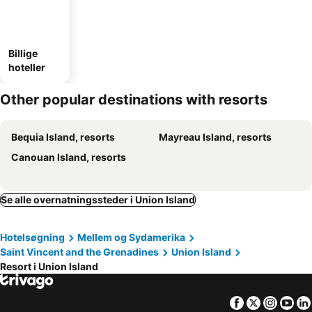
Billige
hoteller
Other popular destinations with resorts
Bequia Island, resorts
Mayreau Island, resorts
Canouan Island, resorts
Se alle overnatningssteder i Union Island
Hotelsøgning
Mellem og Sydamerika
Saint Vincent and the Grenadines
Union Island
Resort i Union Island
Facebook
Twitter
Insta
Yo