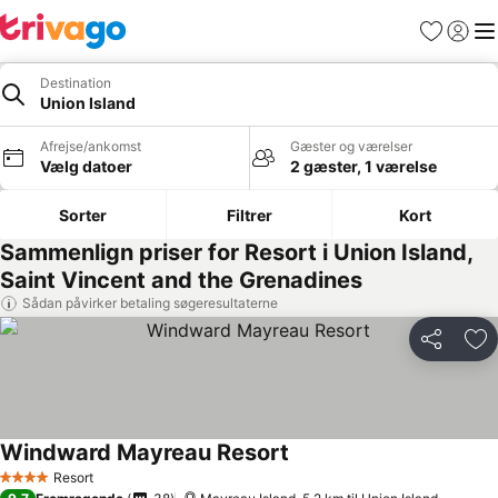
Favoritter
Log ind
Me
Destination
Union Island
Afrejse/ankomst
Gæster og værelser
Vælg datoer
2 gæster, 1 værelse
Sorter
Filtrer
Kort
Sammenlign priser for Resort i Union Island,
Saint Vincent and the Grenadines
Sådan påvirker betaling søgeresultaterne
Del
Føj
Windward Mayreau Resort
Resort
4 Stjerner