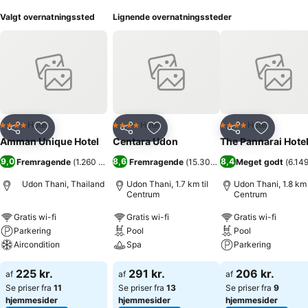
Valgt overnatningssted
Lignende overnatningssteder
Hotel
Hotel
Hotel
4 Stjerner
4 Stjerner
4 Stjerner
Del
Føj til favoritter
Del
Føj til favoritter
Del
Føj til fa
Amman Unique Hotel
Centara Udon
The Pannarai Hote
9,0
8,6
8,4
Fremragende
(
1.260 bedømmelser
Fremragende
)
(
15.304 bedømmelser
Meget godt
)
(
6.14
Udon Thani, Thailand
Udon Thani, 1.7 km til
Udon Thani, 1.8 km 
Centrum
Centrum
Gratis wi-fi
Gratis wi-fi
Gratis wi-fi
Parkering
Pool
Pool
Aircondition
Spa
Parkering
225 kr.
291 kr.
206 kr.
af
af
af
Se priser fra
11
Se priser fra
13
Se priser fra
9
hjemmesider
hjemmesider
hjemmesider