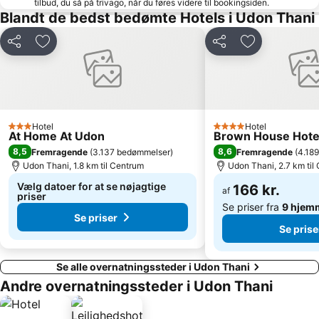
tilbud, du så på trivago, når du føres videre til bookingsiden.
Blandt de bedst bedømte Hotels i Udon Thani
Del
Føj til favoritter
Del
Føj til favorit
Hotel
Hotel
3 Stjerner
4 Stjerner
At Home At Udon
Brown House Hote
8,5
8,6
Fremragende
(
3.137 bedømmelser
)
Fremragende
(
4.18
Udon Thani, 1.8 km til Centrum
Udon Thani, 2.7 km til
Vælg datoer for at se nøjagtige
166 kr.
af
priser
Se priser fra
9 hjem
Se priser
Se prise
Se alle overnatningssteder i Udon Thani
Andre overnatningssteder i Udon Thani