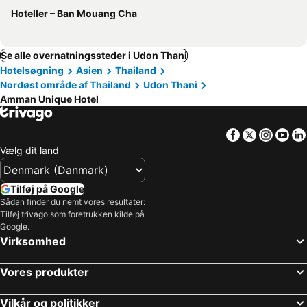
Hoteller – Ban Mouang Cha
Se alle overnatningssteder i Udon Thani
Hotelsøgning
Asien
Thailand
Nordøst område af Thailand
Udon Thani
Amman Unique Hotel
Facebook
Twitter
Insta
Yo
Vælg dit land
Tilføj på Google
Sådan finder du nemt vores resultater:
Tilføj trivago som foretrukken kilde på
Google.
Virksomhed
Vores produkter
Vilkår og politikker