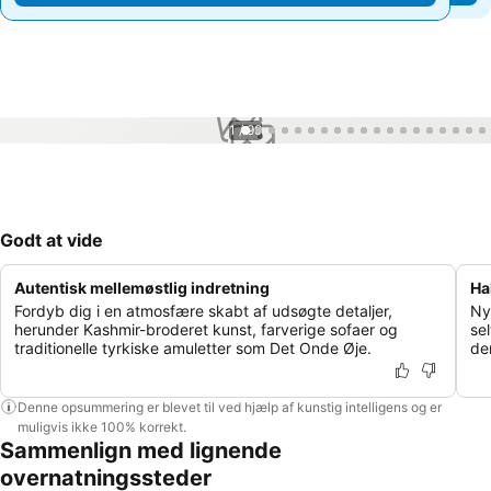
1 / 99
Godt at vide
Autentisk mellemøstlig indretning
Ha
Fordyb dig i en atmosfære skabt af udsøgte detaljer,
Ny
herunder Kashmir-broderet kunst, farverige sofaer og
sel
traditionelle tyrkiske amuletter som Det Onde Øje.
de
Denne opsummering er blevet til ved hjælp af kunstig intelligens og er
muligvis ikke 100% korrekt.
Sammenlign med lignende
overnatningssteder