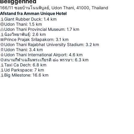
Beliggenhed
166/11 ซอยบ้านโนนพิบูลย์, Udon Thani, 41000, Thailand
Afstand fra Amman Unique Hotel
Giant Rubber Duck
:
1.4
km
Udon Thani
:
1.5
km
Udon Thani Provincial Museum
:
1.7
km
น้องวิทยาพันธุ์
:
2.6
km
Prince Prajak Srilapakorn
:
3.1
km
Udon Thani Rajabhat University Stadium
:
3.2
km
Udon Thani
:
3.4
km
Udon Thani International Airport
:
4.6
km
สนามกีฬาเฉลิมพระเกียรติ ๘๐ พรรษา
:
6.3
km
Taxi Ca Dech
:
6.8
km
Ud Parkspace
:
7
km
Big Milestone
:
16.6
km