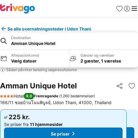
Favoritter
Log ind
Me
Se alle overnatningssteder i Udon Thani
Destination
Amman Unique Hotel
Afrejse/ankomst
Gæster og værelser
Vælg datoer
2 gæster, 1 værelse
Sådan påvirker betaling søgeresultaterne
Amman Unique Hotel
Del
Føj
Hotel
9,0
Fremragende
(
1.260 bedømmelser
)
4 Stjerner
166/11 ซอยบ้านโนนพิบูลย์, Udon Thani, 41000, Thailand
225 kr.
225 kr.
af
af
Se priser fra
11 hjemmesider
Se priser fra
11 hjemmesider
Se priser
Se priser