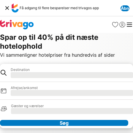
Få adgang til flere besparelser med trivagos app
Åbn
Favoritter
Log ind
Me
Spar op til 40% på dit næste
hotelophold
Vi sammenligner hotelpriser fra hundredvis af sider
Destination
Hotel
Henter
Afrejse/ankomst
Henter
Gæster og værelser
Henter
Søg
Vores partnere