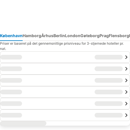
København
Hamborg
Århus
Berlin
London
Gøteborg
Prag
Flensborg
Priser er baseret på det gennemsnitlige prisniveau for 3-stjernede hoteller pr.
nat.