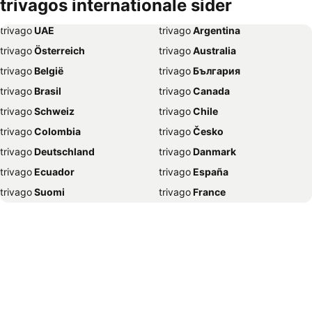
trivagos internationale sider
Hoteller – Kiel
Hoteller – Málaga
trivago
‏ UAE
trivago
‏ Argentina
Hoteller – Sønderborg
Hoteller – Gdańsk
trivago
‏ Österreich
trivago
‏ Australia
Hoteller – Silkeborg
Hoteller – Svendborg
trivago
‏ België
trivago
‏ България
Hoteller – Edinburgh
Hoteller – Vejle
trivago
‏ Brasil
trivago
‏ Canada
Hoteller – Nice
Hoteller – München
trivago
‏ Schweiz
trivago
‏ Chile
Hoteller – Middelfart
Hoteller – Esbjerg
trivago
‏ Colombia
trivago
‏ Česko
Hoteller – Kolding
Hoteller – Milano
trivago
‏ Deutschland
trivago
‏ Danmark
Hoteller – Bremen
Hoteller – Istanbul
trivago
‏ Ecuador
trivago
‏ España
Hoteller – Goslar
Hoteller – Oslo
trivago
‏ Suomi
trivago
‏ France
Hoteller – Ribe
Hoteller – Nürnberg
trivago
‏ Ελλάδα
trivago
‏ 香港
Hoteller – Porto
Hoteller – Krakow
trivago
‏ Hrvatska
trivago
‏ Magyarország
Hoteller – Bangkok
Hoteller – Hannover
trivago
‏ Indonesia
trivago
‏ Ireland
Hoteller – Randers
Hoteller – Fuengirola
trivago
‏ ישראל
trivago
‏ India
Hoteller – Helsingborg
Hoteller – Herning
trivago
‏ Italia
trivago
‏ 日本
Hoteller – Lissabon
Hoteller – Frederikshavn