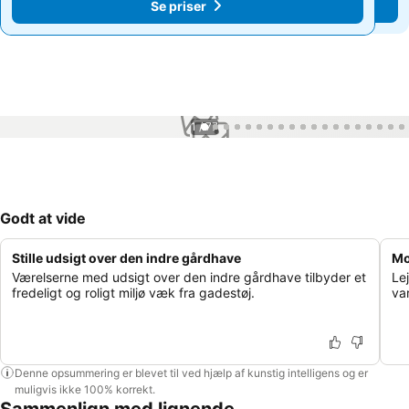
Se priser
Se priser
1 / 77
Godt at vide
Stille udsigt over den indre gårdhave
Mo
Værelserne med udsigt over den indre gårdhave tilbyder et
Le
fredeligt og roligt miljø væk fra gadestøj.
va
Denne opsummering er blevet til ved hjælp af kunstig intelligens og er
muligvis ikke 100% korrekt.