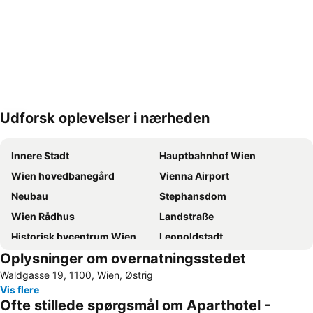
Udforsk oplevelser i nærheden
Udvid kort
Innere Stadt
Hauptbahnhof Wien
Wien hovedbanegård
Vienna Airport
Neubau
Stephansdom
Wien Rådhus
Landstraße
Historisk bycentrum Wien
Leopoldstadt
Oplysninger om overnatningsstedet
Mariahilf
Rathauspark
Waldgasse 19, 1100, Wien, Østrig
Naschmarkt
Schönbrunn Slot
Vis flere
Staatsoper
Hofburg slottet
Ofte stillede spørgsmål om Aparthotel -