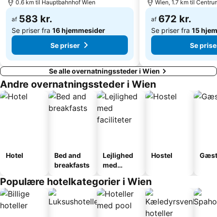
0.6 km til Hauptbahnhof Wien
Wien, 1.7 km til Centru
Drei Husaren
Red Bus City Tours - Tour 1
583 kr.
672 kr.
af
af
Se priser fra
16 hjemmesider
Se priser fra
15 hje
Se priser
Se prise
Se alle overnatningssteder i Wien
Andre overnatningssteder i Wien
Hotel
Bed and
Lejlighed
Hostel
Gæst
breakfasts
med
faciliteter
Populære hotelkategorier i Wien