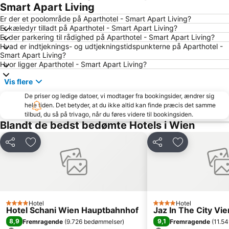
Wieden
Sankt Anton von Padua Wien 15
Smart Apart Living
Wien Mitte - The Mall
Josefstadt
Er der et poolområde på Aparthotel - Smart Apart Living?
Er kæledyr tilladt på Aparthotel - Smart Apart Living?
Wien Westbahnhof Banegård
Karlskirche
Er der parkering til rådighed på Aparthotel - Smart Apart Living?
Hvad er indtjeknings- og udtjekningstidspunkterne på Aparthotel -
Wiener Stadthalle
Alte Donau
Smart Apart Living?
Albertina
Mariahilferstrasse
Hvor ligger Aparthotel - Smart Apart Living?
Parndorf Designer Outlet
Ringstraße
Vis flere
Alsergrund
City Airport Train
De priser og ledige datoer, vi modtager fra bookingsider, ændrer sig
hele tiden. Det betyder, at du ikke altid kan finde præcis det samme
Amtshaus für den 13ten und 14ten Bezirk
Alte Post
tilbud, du så på trivago, når du føres videre til bookingsiden.
Favoriten
Wien-Meidling togstation
Blandt de bedst bedømte Hotels i Wien
Naturhistorisk museum Wien
Wiener Prater
Del
Føj til favoritter
Del
Føj til favorit
Bahnhof Wien Hütteldorf
Bahnhof Mödling
Karlsplatz Parkanlagen
Wien Simmering
Reed messe og kongresscenter
Belvedere Palace
Wiedner Hauptstraße
U-Bahnlinie U1
Hotel
Hotel
4 Stjerner
4 Stjerner
Hotel Schani Wien Hauptbahnhof
Jaz In The City Vi
Graben
Simmering
8,9
9,1
Fremragende
(
9.726 bedømmelser
)
Fremragende
(
11.5
Wien universitet
Kultur- und Weihnachtsmarkt Schloss Schönbrunn