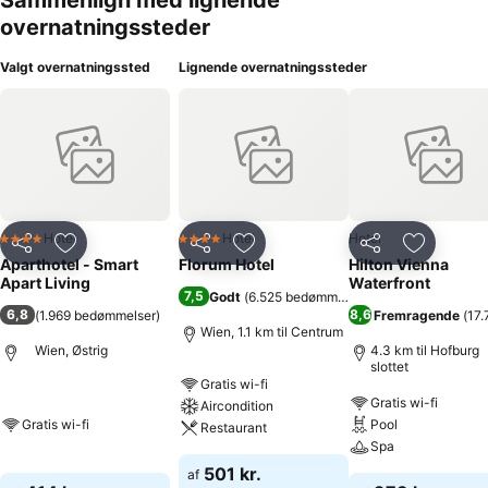
Sammenlign med lignende
overnatningssteder
Valgt overnatningssted
Lignende overnatningssteder
Hotel
Hotel
Hotel
4 Stjerner
4 Stjerner
Del
Føj til favoritter
Del
Føj til favoritter
Del
Føj til fa
Aparthotel - Smart
Florum Hotel
Hilton Vienna
Apart Living
Waterfront
7,5
Godt
(
6.525 bedømmelser
)
6,8
8,6
(
1.969 bedømmelser
)
Fremragende
(
17.
Wien, 1.1 km til Centrum
Wien, Østrig
4.3 km til Hofburg
slottet
Gratis wi-fi
Gratis wi-fi
Aircondition
Gratis wi-fi
Pool
Restaurant
Spa
501 kr.
af