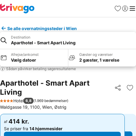
Favoritter
Log ind
Me
Se alle overnatningssteder i Wien
Destination
Aparthotel - Smart Apart Living
Afrejse/ankomst
Gæster og værelser
Vælg datoer
2 gæster, 1 værelse
Sådan påvirker betaling søgeresultaterne
Aparthotel - Smart Apart
Living
Del
Føj
Hotel
6,8
(
1.969 bedømmelser
)
4 Stjerner
Waldgasse 19, 1100, Wien, Østrig
414 kr.
414 kr.
af
af
Se priser fra
14 hjemmesider
Se priser fra
14 hjemmesider