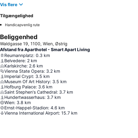
Vis flere
Tilgængelighed
Handicapvenlig rute
Beliggenhed
Waldgasse 19, 1100, Wien, Østrig
Afstand fra Aparthotel - Smart Apart Living
Reumannplatz
:
0.3
km
Belvedere
:
2
km
Karlskirche
:
2.6
km
Vienna State Opera
:
3.2
km
Imperial Crypt
:
3.5
km
Museum Of Art History
:
3.5
km
Hofburg Palace
:
3.6
km
Saint Stephen's Cathedral
:
3.7
km
Hundertwasserhaus
:
3.7
km
Wien
:
3.8
km
Ernst-Happel-Stadion
:
4.6
km
Vienna International Airport
:
15.7
km