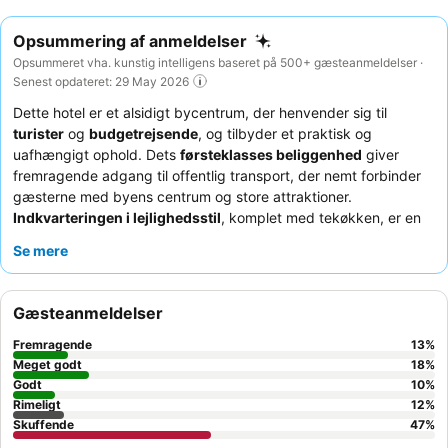
Opsummering af anmeldelser
Opsummeret vha. kunstig intelligens baseret på 500+ gæsteanmeldelser ·
Senest opdateret: 29 May 2026
Dette hotel er et alsidigt bycentrum, der henvender sig til
turister
og
budgetrejsende
, og tilbyder et praktisk og
uafhængigt ophold. Dets
førsteklasses beliggenhed
giver
fremragende adgang til offentlig transport, der nemt forbinder
gæsterne med byens centrum og store attraktioner.
Indkvarteringen i lejlighedsstil
, komplet med tekøkken, er en
vigtig facilitet, der muliggør selvforplejning og længere ophold.
Se mere
Selvom personalets interaktion er minimal på grund af selv-
check-in-systemet, roses morgenmaden, der ofte serveres på
en nærliggende café, for sit
venlige personale
og friske udbud.
Gæsteanmeldelser
For en mere rolig oplevelse anbefaler gæsterne at anmode om
et værelse med udsigt til haven.
Fremragende
13
%
Meget godt
18
%
Godt
10
%
Rimeligt
12
%
Skuffende
47
%