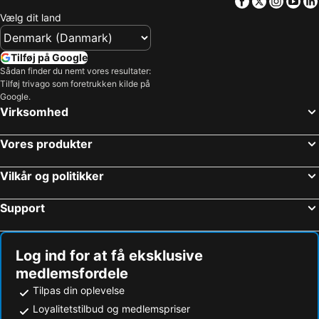
Facebook
Twitter
Insta
Yo
Vælg dit land
Tilføj på Google
Sådan finder du nemt vores resultater:
Tilføj trivago som foretrukken kilde på
Google.
Virksomhed
Vores produkter
Vilkår og politikker
Support
Log ind for at få eksklusive
medlemsfordele
Tilpas din oplevelse
Loyalitetstilbud og medlemspriser