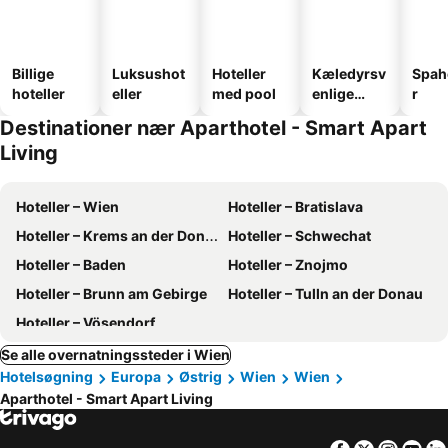
Billige
Luksushot
Hoteller
Kæledyrsv
Spah
hoteller
eller
med pool
enlige
r
hoteller
Destinationer nær Aparthotel - Smart Apart
Living
Hoteller – Wien
Hoteller – Bratislava
Hoteller – Krems an der Donau
Hoteller – Schwechat
Hoteller – Baden
Hoteller – Znojmo
Hoteller – Brunn am Gebirge
Hoteller – Tulln an der Donau
Hoteller – Vösendorf
Se alle overnatningssteder i Wien
Hotelsøgning
Europa
Østrig
Wien
Wien
Aparthotel - Smart Apart Living