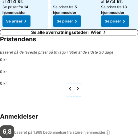
414 kr.
973 kr.
af
af
Se priser fra
14
Se priser fra
5
Se priser fra
13
hjemmesider
hjemmesider
hjemmesider
Se priser
Se priser
Se priser
Se alle overnatningssteder i Wien
Pristendens
Baseret på de laveste priser på trivago i løbet af de sidste 30 dage
0 kr.
0 kr.
0 kr.
Anmeldelser
6,8
baseret på 1.969 bedømmelser fra større
hjemmesider