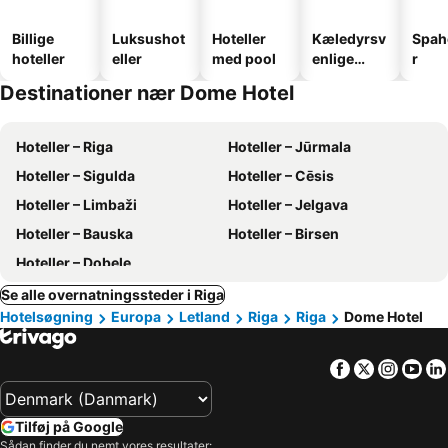
Billige
Luksushot
Hoteller
Kæledyrsv
Spah
hoteller
eller
med pool
enlige
r
hoteller
Destinationer nær Dome Hotel
Hoteller – Riga
Hoteller – Jūrmala
Hoteller – Sigulda
Hoteller – Cēsis
Hoteller – Limbaži
Hoteller – Jelgava
Hoteller – Bauska
Hoteller – Birsen
Hoteller – Dobele
Se alle overnatningssteder i Riga
Hotelsøgning
Europa
Letland
Riga
Riga
Dome Hotel
Facebook
Twitter
Insta
Yo
Tilføj på Google
Sådan finder du nemt vores resultater: