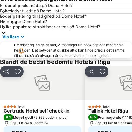
Er der et poolområde på Dome Hotel?
Er kæledyr tilladt på Dome Hotel?
Er der parkering til rådighed på Dome Hotel?
Hvor ligger Dome Hotel?
Hvilke populære attraktioner er tæt på Dome Hotel?
Vis flere
De priser og ledige datoer, vi modtager fra bookingsider, ændrer sig
hele tiden. Det betyder, at du ikke altid kan finde præcis det samme
tilbud, du så på trivago, når du føres videre til bookingsiden.
Blandt de bedst bedømte Hotels i Riga
Del
Føj til favoritter
Del
Føj til favorit
Hotel
Hotel
4 Stjerner
4 Stjerner
Gertrude Hotel self check-in
Tallink Hotel Riga
8,1
8,5
Meget godt
(
5.865 bedømmelser
)
Fremragende
(
11.1
Riga, 1.8 km til Centrum
Riga, 1.1 km til Centrum