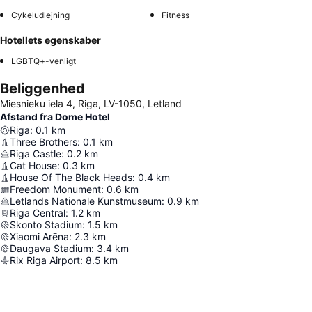
Cykeludlejning
Fitness
Hotellets egenskaber
LGBTQ+-venligt
Beliggenhed
Miesnieku iela 4, Riga, LV-1050, Letland
Afstand fra Dome Hotel
Riga
:
0.1
km
Three Brothers
:
0.1
km
Riga Castle
:
0.2
km
Cat House
:
0.3
km
House Of The Black Heads
:
0.4
km
Freedom Monument
:
0.6
km
Letlands Nationale Kunstmuseum
:
0.9
km
Riga Central
:
1.2
km
Skonto Stadium
:
1.5
km
Xiaomi Arēna
:
2.3
km
Daugava Stadium
:
3.4
km
Rix Riga Airport
:
8.5
km