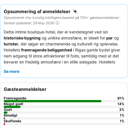
Opsummering af anmeldelser
Opsummeret vha. kunstig intelligens baseret på 700+ gæsteanmeldelser ·
Senest opdateret: 29 May 2026
Dette intime boutique-hotel, der er kendetegnet ved sin
historiske bygning
og unikke atmosfære, er ideelt for
par
og
turister
, der søger en charmerende og kulturelt rig oplevelse.
Hotellets
fremragende beliggenhed
i Rigas gamle bydel giver
nem adgang til store attraktioner til fods, samtidig med at det
bevarer en fredelig atmosfære i en stille sidegade. Hotellets
karakteristiske
private sauna og tyrkiske bad
, hvor nogle
Se mere
saunaer tilbyder udsigt over katedralen, giver en luksuriøs og
eksklusiv facilitet. Gæsterne roser konsekvent det
opmærksomme og venlige personale
og den enestående
Gæsteanmeldelser
morgenmadsbuffet
, der byder på et bredt udvalg og à la
carte-muligheder. For et uforglemmeligt ophold kan du overveje
Fremragende
81
%
at booke et værelse på en højere etage for at få
Meget godt
14
%
panoramaudsigt
Godt
over den gamle bydel.
3
%
Rimeligt
1
%
Skuffende
1
%