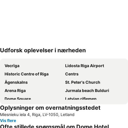
Udforsk oplevelser i nærheden
Udvid kort
Vecrīga
Lidosta Riga Airport
Historic Centre of Riga
Centrs
Āgenskalns
St. Peter's Church
Arena Riga
Jurmala beach Bulduri
Dome Square
Latvian riflemen
Oplysninger om overnatningsstedet
Rīgas pasažieru termināls
Jurmala beach Majori
Miesnieku iela 4, Riga, LV-1050, Letland
Kurzemes rajons
Mūkupurvs
Vis flere
Vecāķi
Ofte stillede spørgsmål om Dome Hotel