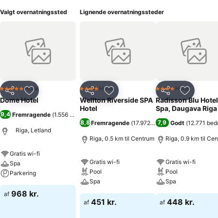
Valgt overnatningssted
Lignende overnatningssteder
Hotel
Hotel
Hotel
5 Stjerner
4 Stjerner
4 Stjerner
Del
Føj til favoritter
Del
Føj til favoritter
Del
Føj til fa
Dome Hotel
Wellton Riverside SPA
Radisson Blu Hotel
Hotel
Spa, Daugava Riga
9,4
Fremragende
(
1.556 bedømmelser
)
8,8
7,9
Fremragende
(
17.972 bedømmelser
Godt
(
12.771 be
)
Riga, Letland
Riga, 0.5 km til Centrum
Riga, 0.9 km til Ce
Gratis wi-fi
Gratis wi-fi
Gratis wi-fi
Spa
Pool
Pool
Parkering
Spa
Spa
968 kr.
af
451 kr.
448 kr.
af
af