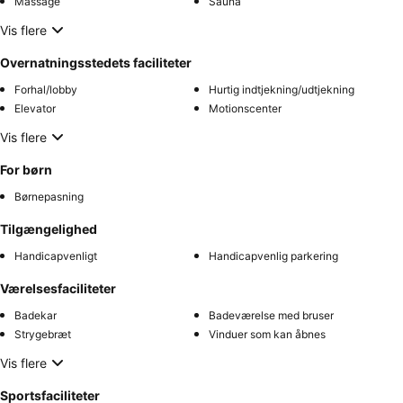
Massage
Sauna
Vis flere
Overnatningsstedets faciliteter
Forhal/lobby
Hurtig indtjekning/udtjekning
Elevator
Motionscenter
Vis flere
For børn
Børnepasning
Tilgængelighed
Handicapvenligt
Handicapvenlig parkering
Værelsesfaciliteter
Badekar
Badeværelse med bruser
Strygebræt
Vinduer som kan åbnes
Vis flere
Sportsfaciliteter