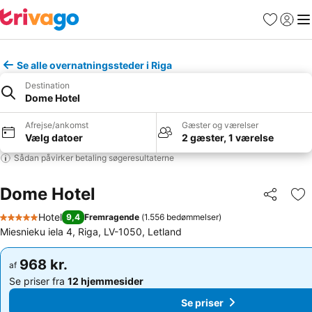
Favoritter
Log ind
Me
Se alle overnatningssteder i Riga
Destination
Dome Hotel
Afrejse/ankomst
Gæster og værelser
Vælg datoer
2 gæster, 1 værelse
Sådan påvirker betaling søgeresultaterne
Dome Hotel
Del
Føj
Hotel
9,4
Fremragende
(
1.556 bedømmelser
)
5 Stjerner
Miesnieku iela 4, Riga, LV-1050, Letland
968 kr.
968 kr.
af
af
Se priser fra
12 hjemmesider
Se priser fra
12 hjemmesider
Se priser
Se priser