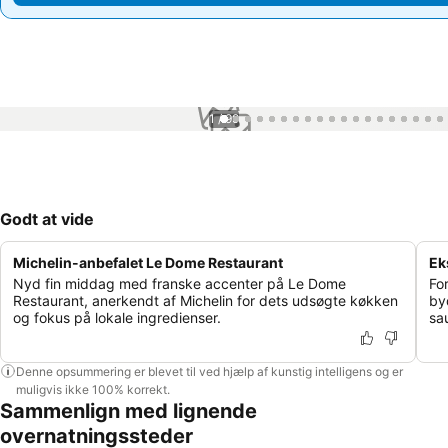
1 / 99
Godt at vide
Michelin-anbefalet Le Dome Restaurant
Ek
Nyd fin middag med franske accenter på Le Dome
Fo
Restaurant, anerkendt af Michelin for dets udsøgte køkken
by
og fokus på lokale ingredienser.
sa
Denne opsummering er blevet til ved hjælp af kunstig intelligens og er
muligvis ikke 100% korrekt.
Sammenlign med lignende
overnatningssteder