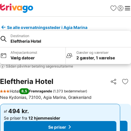
Favoritter
Log ind
Me
Se alle overnatningssteder i Agia Marina
Destination
Eleftheria Hotel
Afrejse/ankomst
Gæster og værelser
Vælg datoer
2 gæster, 1 værelse
Sådan påvirker betaling søgeresultaterne
Eleftheria Hotel
Del
Føj
Hotel
8,5
Fremragende
(
1.373 bedømmelser
)
3 Stjerner
Nea Kydonias, 73100, Agia Marina, Grækenland
494 kr.
494 kr.
af
af
Se priser fra
12 hjemmesider
Se priser fra
12 hjemmesider
Se priser
Se priser