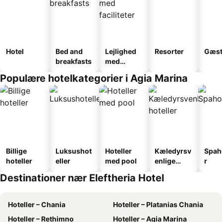
Hotel
Bed and
Lejlighed
Resorter
Gæst
breakfasts
med
faciliteter
Populære hotelkategorier i Agia Marina
Billige
Luksushot
Hoteller
Kæledyrsv
Spah
hoteller
eller
med pool
enlige
r
hoteller
Destinationer nær Eleftheria Hotel
Hoteller – Chania
Hoteller – Platanias Chania
Hoteller – Rethimno
Hoteller – Agia Marina