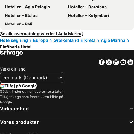
Hoteller – Agia Pelagia
Hoteller – Daratsos
Hoteller – Stalos
Hoteller – Kolymbari
Hoteller – Bali
Se alle overnatningssteder i Agia Marina
Hotelsøgning
Europa
Grækenland
Kreta
Agia Marina
Eleftheria Hotel
Facebook
Twitter
Insta
Yo
Vælg dit land
Tilføj på Google
Sådan finder du nemt vores resultater:
Tilføj trivago som foretrukken kilde på
Google.
Virksomhed
Vores produkter