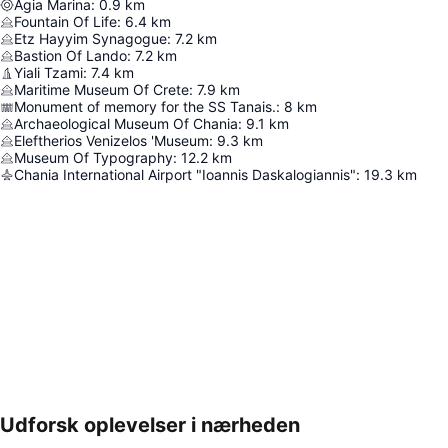
Agia Marina
:
0.9
km
Fountain Of Life
:
6.4
km
Etz Hayyim Synagogue
:
7.2
km
Bastion Of Lando
:
7.2
km
Yiali Tzami
:
7.4
km
Maritime Museum Of Crete
:
7.9
km
Monument of memory for the SS Tanais.
:
8
km
Archaeological Museum Of Chania
:
9.1
km
Eleftherios Venizelos 'Museum
:
9.3
km
Museum Of Typography
:
12.2
km
Chania International Airport "Ioannis Daskalogiannis"
:
19.3
km
Udforsk oplevelser i nærheden
Udvid kort