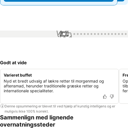
1 / 73
Godt at vide
Varieret buffet
Fr
Nyd et bredt udvalg af lækre retter til morgenmad og
Op
aftensmad, herunder traditionelle græske retter og
til
internationale specialiteter.
fe
Denne opsummering er blevet til ved hjælp af kunstig intelligens og er
muligvis ikke 100% korrekt.
Sammenlign med lignende
overnatningssteder