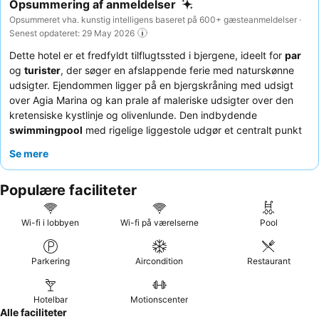
Opsummering af anmeldelser
Opsummeret vha. kunstig intelligens baseret på 600+ gæsteanmeldelser ·
Senest opdateret: 29 May 2026
Dette hotel er et fredfyldt tilflugtssted i bjergene, ideelt for
par
og
turister
, der søger en afslappende ferie med naturskønne
udsigter. Ejendommen ligger på en bjergskråning med udsigt
over Agia Marina og kan prale af maleriske udsigter over den
kretensiske kystlinje og olivenlunde. Den indbydende
swimmingpool
med rigelige liggestole udgør et centralt punkt
for afslapning. Gæsterne roser konsekvent det
venlige og
Se mere
hjælpsomme personale
og den varierede
morgenmadsbuffet
,
der byder på frisk frugt og græske retter. For den bedste
Populære faciliteter
oplevelse, vælg værelser med en
privat balkon
for at nyde den
smukke havudsigt.
Wi-fi i lobbyen
Wi-fi på værelserne
Pool
Parkering
Aircondition
Restaurant
Hotelbar
Motionscenter
Alle faciliteter