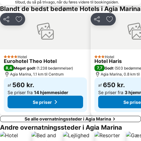
tilbud, du så på trivago, når du føres videre til bookingsiden.
Kalamaki
Chryssi Akti
Blandt de bedst bedømte Hotels i Agia Marina
Cathedral of the Presentation of the Virgin Mary
Lentariana
Del
Føj til favoritter
Del
Føj til favorit
Pahiana
The Dominican Temple of Aghios Nikolaos
Municipal Regional Theatre of Crete
Therissos
Kaliviani
Elafonisi Lagoon
Elafonisos
Traditional Settlement of Roustika
Hotel
Hotel
4 Stjerner
3 Stjerner
Eurohotel Theo Hotel
Hotel Haris
8,4
7,7
Meget godt
(
1.238 bedømmelser
)
Godt
(
503 bedømme
Agia Marina, 1.1 km til Centrum
Agia Marina, 0.8 km ti
560 kr.
650 kr.
af
af
Se priser fra
14 hjemmesider
Se priser fra
3 hjem
Se priser
Se prise
Se alle overnatningssteder i Agia Marina
Andre overnatningssteder i Agia Marina