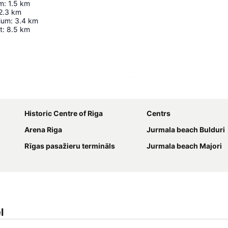
um
:
1.5
km
2.3
km
ium
:
3.4
km
t
:
8.5
km
Udvid kort
Historic Centre of Riga
Centrs
Arena Riga
Jurmala beach Bulduri
Rīgas pasažieru termināls
Jurmala beach Majori
l