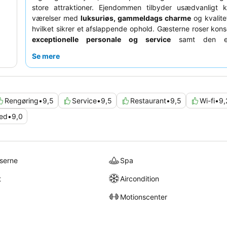
store attraktioner. Ejendommen tilbyder usædvanligt k
værelser med
luksuriøs, gammeldags charme
og kvalite
hvilket sikrer et afslappende ophold. Gæsterne roser kon
exceptionelle personale og service
samt den en
morgenmad
, der inkluderer en omeletkok og mousseren
Se mere
en virkelig forkælende oplevelse kan du overveje a
værelse, der inkluderer adgang til den private
sauna
.
Rengøring
•
9,5
Service
•
9,5
Restaurant
•
9,5
Wi-fi
•
9,
ted
•
9,0
lserne
Spa
t
Aircondition
Motionscenter