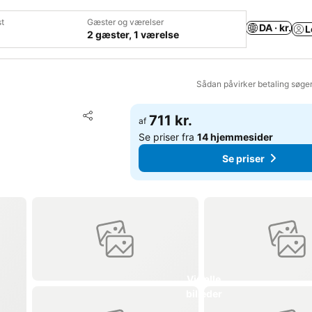
t
Gæster og værelser
DA · kr.
L
2 gæster, 1 værelse
Sådan påvirker betaling søge
Føj til favoritter
711 kr.
af
Del
Se priser fra
14 hjemmesider
Se priser