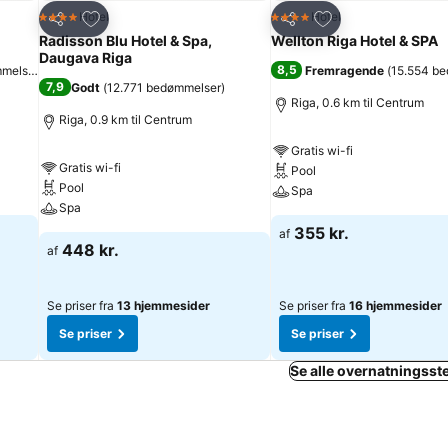
Føj til favoritter
Føj til favoritter
Hotel
Hotel
4 Stjerner
4 Stjerner
Del
Del
Radisson Blu Hotel & Spa,
Wellton Riga Hotel & SPA
Daugava Riga
8,5
mmelser
)
Fremragende
(
15.554 b
7,9
Godt
(
12.771 bedømmelser
)
Riga, 0.6 km til Centrum
Riga, 0.9 km til Centrum
Gratis wi-fi
Gratis wi-fi
Pool
Pool
Spa
Spa
355 kr.
af
448 kr.
af
Se priser fra
13 hjemmesider
Se priser fra
16 hjemmesider
Se priser
Se priser
Se alle overnatningsste