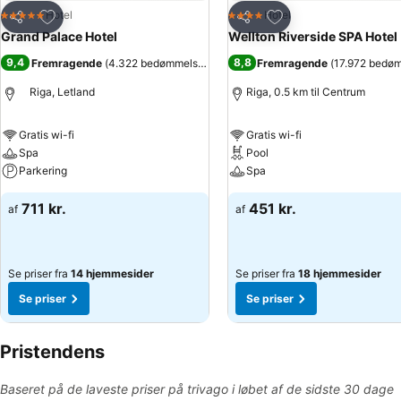
Føj til favoritter
Føj til favoritter
Hotel
Hotel
5 Stjerner
4 Stjerner
Del
Del
Grand Palace Hotel
Wellton Riverside SPA Hotel
9,4
8,8
Fremragende
(
4.322 bedømmelser
)
Fremragende
(
17.972 bedø
Riga, Letland
Riga, 0.5 km til Centrum
Gratis wi-fi
Gratis wi-fi
Spa
Pool
Parkering
Spa
711 kr.
451 kr.
af
af
Se priser fra
14 hjemmesider
Se priser fra
18 hjemmesider
Se priser
Se priser
Pristendens
Baseret på de laveste priser på trivago i løbet af de sidste 30 dage