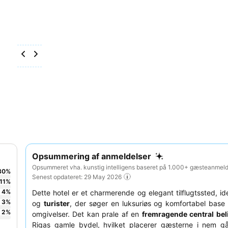
Opsummering af anmeldelser
Opsummeret vha. kunstig intelligens baseret på 1.000+ gæsteanmelde
80
%
Senest opdateret: 29 May 2026
11
%
4
%
Dette hotel er et charmerende og elegant tilflugtssted, id
3
%
og
turister
, der søger en luksuriøs og komfortabel base i
2
%
omgivelser. Det kan prale af en
fremragende central be
Rigas gamle bydel, hvilket placerer gæsterne i nem gåa