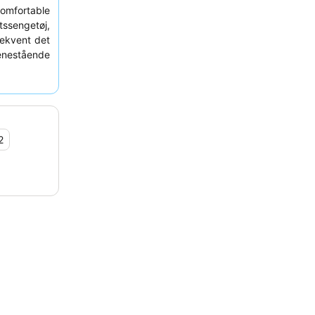
omfortable
tssengetøj,
sekvent det
estående
de vin. For
t booke et
2