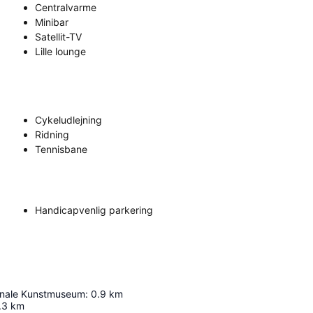
Centralvarme
Minibar
Satellit-TV
Lille lounge
Cykeludlejning
Ridning
Tennisbane
Handicapvenlig parkering
onale Kunstmuseum
:
0.9
km
.3
km