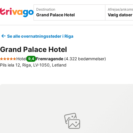
Destination
Afrejse/ankoms
Vælg datoer
Se alle overnatningssteder i Riga
Grand Palace Hotel
Hotel
Fremragende
(
4.322 bedømmelser
)
9,4
5 Stjerner
Pils iela 12, Riga, LV-1050, Letland