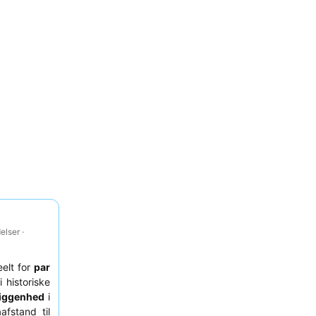
lser ·
eelt for
par
 historiske
liggenhed
i
fstand til