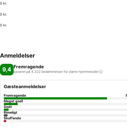
0 kr.
0 kr.
0 kr.
Anmeldelser
Fremragende
9,4
baseret på 4.322 bedømmelser fra større
hjemmesider
Gæsteanmeldelser
Fremragende
Meget godt
Godt
Rimeligt
Skuffende