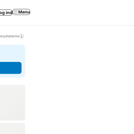
Menu
og ind
resultaterne