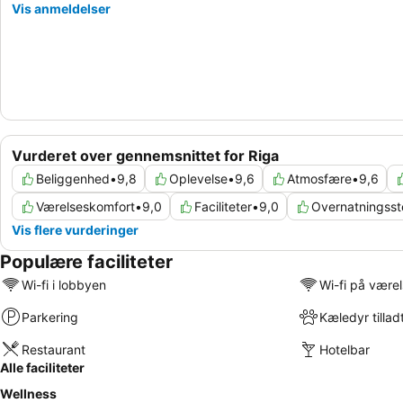
Vis anmeldelser
Vurderet over gennemsnittet for Riga
Beliggenhed
•
9,8
Oplevelse
•
9,6
Atmosfære
•
9,6
Værelseskomfort
•
9,0
Faciliteter
•
9,0
Overnatningss
Vis flere vurderinger
Populære faciliteter
Wi-fi i lobbyen
Wi-fi på være
Parkering
Kæledyr tillad
Restaurant
Hotelbar
Alle faciliteter
Wellness