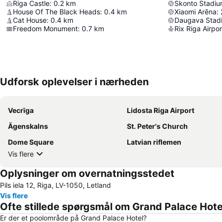
Riga Castle
:
0.2
km
Skonto Stadi
House Of The Black Heads
:
0.4
km
Xiaomi Arēna
:
Cat House
:
0.4
km
Daugava Stad
Freedom Monument
:
0.7
km
Rix Riga Airpor
Udforsk oplevelser i nærheden
Vecrīga
Lidosta Riga Airport
Āgenskalns
St. Peter's Church
Dome Square
Latvian riflemen
Vis flere
Oplysninger om overnatningsstedet
Pils iela 12, Riga, LV-1050, Letland
Vis flere
Ofte stillede spørgsmål om Grand Palace Hote
Er der et poolområde på Grand Palace Hotel?