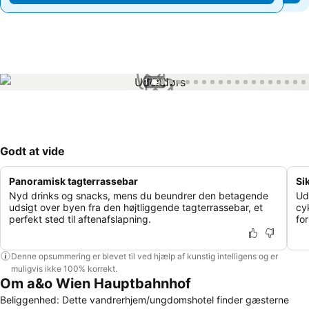
1 / 99
Godt at vide
Panoramisk tagterrassebar
Si
Nyd drinks og snacks, mens du beundrer den betagende
Ud
udsigt over byen fra den højtliggende tagterrassebar, et
cy
perfekt sted til aftenafslapning.
for
Denne opsummering er blevet til ved hjælp af kunstig intelligens og er
muligvis ikke 100% korrekt.
Om a&o Wien Hauptbahnhof
Beliggenhed: Dette vandrerhjem/ungdomshotel finder gæsterne