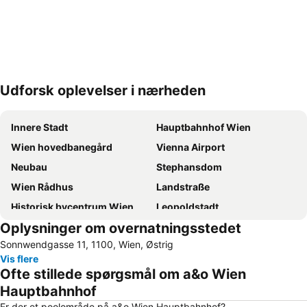
Udforsk oplevelser i nærheden
Udvid kort
Innere Stadt
Hauptbahnhof Wien
Wien hovedbanegård
Vienna Airport
Neubau
Stephansdom
Wien Rådhus
Landstraße
Historisk bycentrum Wien
Leopoldstadt
Oplysninger om overnatningsstedet
Mariahilf
Rathauspark
Sonnwendgasse 11, 1100, Wien, Østrig
Naschmarkt
Schönbrunn Slot
Vis flere
Staatsoper
Hofburg slottet
Ofte stillede spørgsmål om a&o Wien
Wieden
Sankt Anton von Padua Wien 15
Hauptbahnhof
Wien Mitte - The Mall
Josefstadt
Er der et poolområde på a&o Wien Hauptbahnhof?