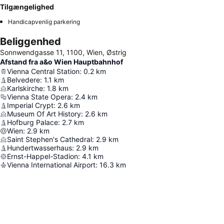
Tilgængelighed
Handicapvenlig parkering
Beliggenhed
Sonnwendgasse 11, 1100, Wien, Østrig
Afstand fra a&o Wien Hauptbahnhof
Vienna Central Station
:
0.2
km
Belvedere
:
1.1
km
Karlskirche
:
1.8
km
Vienna State Opera
:
2.4
km
Imperial Crypt
:
2.6
km
Museum Of Art History
:
2.6
km
Hofburg Palace
:
2.7
km
Wien
:
2.9
km
Saint Stephen's Cathedral
:
2.9
km
Hundertwasserhaus
:
2.9
km
Ernst-Happel-Stadion
:
4.1
km
Vienna International Airport
:
16.3
km