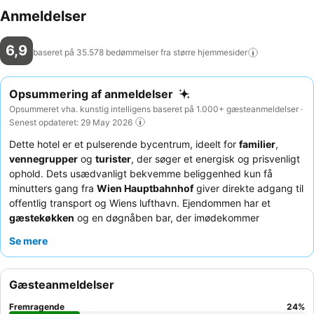
Anmeldelser
6,9
baseret på 35.578 bedømmelser fra større
hjemmesider
Opsummering af anmeldelser
Opsummeret vha. kunstig intelligens baseret på 1.000+ gæsteanmeldelser ·
Senest opdateret: 29 May 2026
Dette hotel er et pulserende bycentrum, ideelt for
familier
,
vennegrupper
og
turister
, der søger et energisk og prisvenligt
ophold. Dets usædvanligt bekvemme beliggenhed kun få
minutters gang fra
Wien Hauptbahnhof
giver direkte adgang til
offentlig transport og Wiens lufthavn. Ejendommen har et
gæstekøkken
og en døgnåben bar, der imødekommer
forskellige behov og skaber en livlig atmosfære. Gæsterne roser
Se mere
konsekvent
receptionsteamet
for deres hjælpsomhed og den
omfattende morgenbuffet af høj kvalitet med mange
valgmuligheder. For en mere rolig oplevelse kan du overveje at
Gæsteanmeldelser
anmode om et værelse, der vender væk fra de travle
fællesområder.
Fremragende
24
%