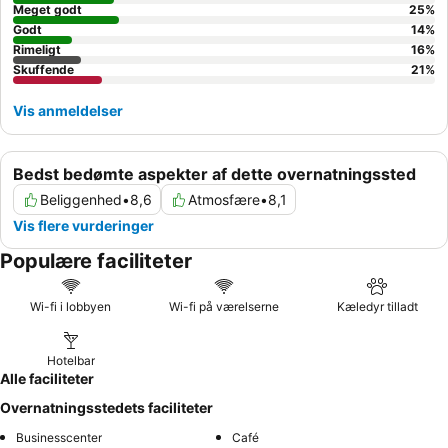
Meget godt
25
%
Godt
14
%
Rimeligt
16
%
Skuffende
21
%
Vis anmeldelser
Bedst bedømte aspekter af dette overnatningssted
Beliggenhed
•
8,6
Atmosfære
•
8,1
Vis flere vurderinger
Populære faciliteter
Wi-fi i lobbyen
Wi-fi på værelserne
Kæledyr tilladt
Hotelbar
Alle faciliteter
Overnatningsstedets faciliteter
Businesscenter
Café