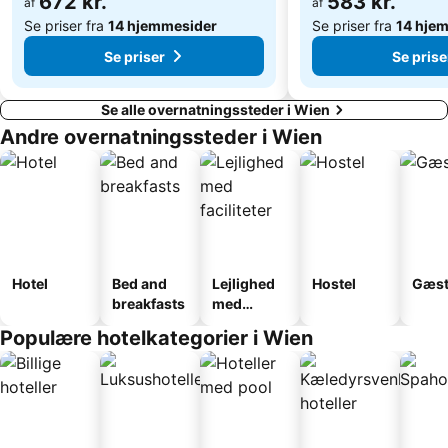
672 kr.
583 kr.
af
af
Se priser fra
14 hjemmesider
Se priser fra
14 hje
Se priser
Se prise
Se alle overnatningssteder i Wien
Andre overnatningssteder i Wien
Hotel
Bed and
Lejlighed
Hostel
Gæst
breakfasts
med
faciliteter
Populære hotelkategorier i Wien