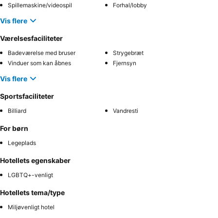
Spillemaskine/videospil
Forhal/lobby
Vis flere
Værelsesfaciliteter
Badeværelse med bruser
Strygebræt
Vinduer som kan åbnes
Fjernsyn
Vis flere
Sportsfaciliteter
Billiard
Vandresti
For børn
Legeplads
Hotellets egenskaber
LGBTQ+-venligt
Hotellets tema/type
Miljøvenligt hotel