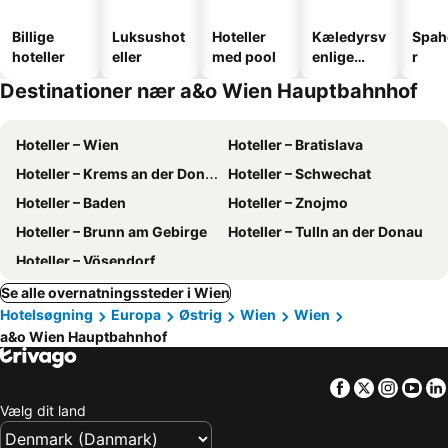
Billige
Luksushot
Hoteller
Kæledyrsv
Spah
hoteller
eller
med pool
enlige
r
hoteller
Destinationer nær a&o Wien Hauptbahnhof
Hoteller – Wien
Hoteller – Bratislava
Hoteller – Krems an der Donau
Hoteller – Schwechat
Hoteller – Baden
Hoteller – Znojmo
Hoteller – Brunn am Gebirge
Hoteller – Tulln an der Donau
Hoteller – Vösendorf
Se alle overnatningssteder i Wien
Hotelsøgning
Europa
Østrig
Wien
Wien
a&o Wien Hauptbahnhof
Facebook
Twitter
Insta
Yo
Vælg dit land