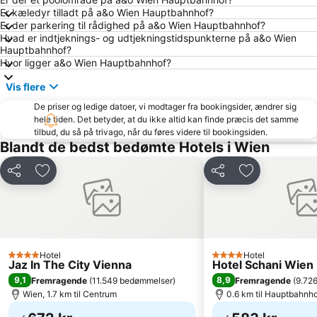
Er kæledyr tilladt på a&o Wien Hauptbahnhof?
Wien Westbahnhof Banegård
Karlskirche
Er der parkering til rådighed på a&o Wien Hauptbahnhof?
Hvad er indtjeknings- og udtjekningstidspunkterne på a&o Wien
Wiener Stadthalle
Alte Donau
Hauptbahnhof?
Albertina
Mariahilferstrasse
Hvor ligger a&o Wien Hauptbahnhof?
Parndorf Designer Outlet
Ringstraße
Vis flere
Alsergrund
City Airport Train
De priser og ledige datoer, vi modtager fra bookingsider, ændrer sig
hele tiden. Det betyder, at du ikke altid kan finde præcis det samme
Amtshaus für den 13ten und 14ten Bezirk
Alte Post
tilbud, du så på trivago, når du føres videre til bookingsiden.
Wien-Meidling togstation
Favoriten
Blandt de bedst bedømte Hotels i Wien
Naturhistorisk museum Wien
Wiener Prater
Del
Føj til favoritter
Del
Føj til favorit
Bahnhof Wien Hütteldorf
Bahnhof Mödling
Karlsplatz Parkanlagen
Wien Simmering
Reed messe og kongresscenter
Belvedere Palace
Wiedner Hauptstraße
U-Bahnlinie U1
Hotel
Hotel
4 Stjerner
4 Stjerner
Jaz In The City Vienna
Hotel Schani Wien
Graben
Wien universitet
9,1
8,9
Fremragende
(
11.549 bedømmelser
)
Fremragende
(
9.72
Simmering
Kultur- und Weihnachtsmarkt Schloss Schönbrunn
Wien, 1.7 km til Centrum
0.6 km til Hauptbahnh
Drei Husaren
Red Bus City Tours - Tour 1