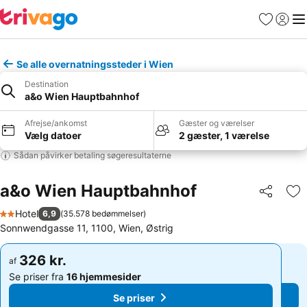
Favoritter
Log ind
Me
Se alle overnatningssteder i Wien
Destination
a&o Wien Hauptbahnhof
Afrejse/ankomst
Gæster og værelser
Vælg datoer
2 gæster, 1 værelse
Sådan påvirker betaling søgeresultaterne
a&o Wien Hauptbahnhof
Del
Føj
Hotel
6,9
(
35.578 bedømmelser
)
2 Stjerner
Sonnwendgasse 11, 1100, Wien, Østrig
326 kr.
326 kr.
af
af
Se priser fra
16 hjemmesider
Se priser fra
16 hjemmesider
Se priser
Se priser