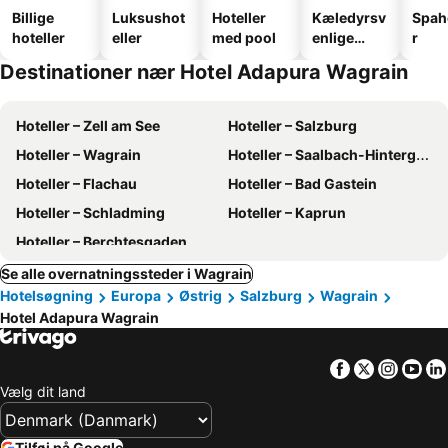
Billige
Luksushot
Hoteller
Kæledyrsv
Spah
hoteller
eller
med pool
enlige
r
hoteller
Destinationer nær Hotel Adapura Wagrain
Hoteller – Zell am See
Hoteller – Salzburg
Hoteller – Wagrain
Hoteller – Saalbach-Hinterglemm
Hoteller – Flachau
Hoteller – Bad Gastein
Hoteller – Schladming
Hoteller – Kaprun
Hoteller – Berchtesgaden
Se alle overnatningssteder i Wagrain
Hotelsøgning
Europa
Østrig
Salzburg
Wagrain
Hotel Adapura Wagrain
Facebook
Twitter
Insta
Yo
Vælg dit land
Tilføj på Google