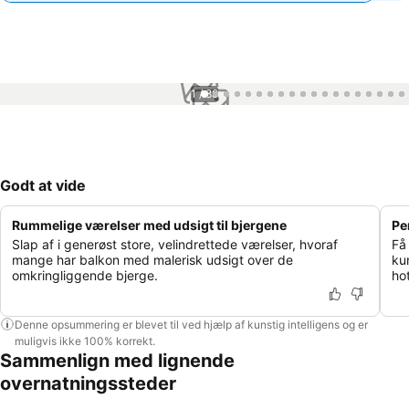
1 / 88
Godt at vide
Rummelige værelser med udsigt til bjergene
Pe
Slap af i generøst store, velindrettede værelser, hvoraf
Få
mange har balkon med malerisk udsigt over de
ku
omkringliggende bjerge.
hot
Denne opsummering er blevet til ved hjælp af kunstig intelligens og er
muligvis ikke 100% korrekt.
Sammenlign med lignende
overnatningssteder