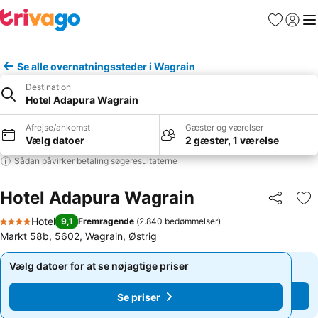
Favoritter
Log ind
Me
Se alle overnatningssteder i Wagrain
Destination
Hotel Adapura Wagrain
Afrejse/ankomst
Gæster og værelser
Vælg datoer
2 gæster, 1 værelse
Sådan påvirker betaling søgeresultaterne
Hotel Adapura Wagrain
Del
Føj
Hotel
9,1
Fremragende
(
2.840 bedømmelser
)
4 Stjerner
Markt 58b, 5602, Wagrain, Østrig
Vælg datoer for at se nøjagtige priser
Vælg datoer for at se nøjagtige priser
Se priser
Se priser