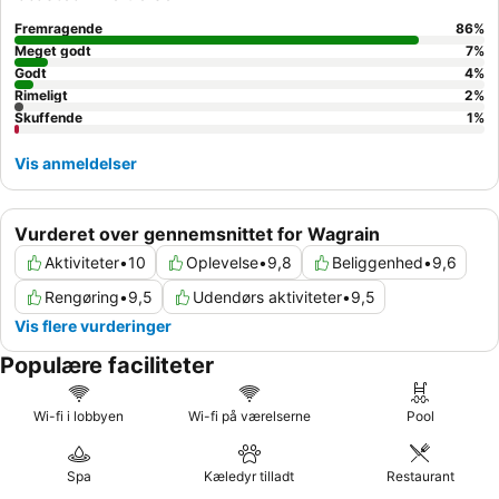
tema-restauranter. For optimal komfort kan du overveje at
anmode om et værelse med en
balkon
for at få en naturskøn
Fremragende
86
%
udsigt over bjergene.
Meget godt
7
%
Godt
4
%
Rimeligt
2
%
Skuffende
1
%
Vis anmeldelser
Vurderet over gennemsnittet for Wagrain
Aktiviteter
•
10
Oplevelse
•
9,8
Beliggenhed
•
9,6
Rengøring
•
9,5
Udendørs aktiviteter
•
9,5
Vis flere vurderinger
Populære faciliteter
Wi-fi i lobbyen
Wi-fi på værelserne
Pool
Spa
Kæledyr tilladt
Restaurant