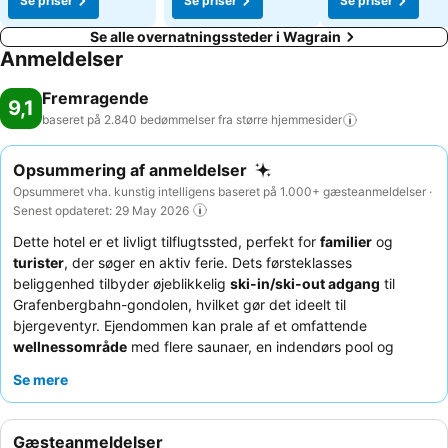
Se priser
Se priser
Se priser
Se alle overnatningssteder i Wagrain
Anmeldelser
Fremragende
9,1
baseret på 2.840 bedømmelser fra større
hjemmesider
Opsummering af anmeldelser
Opsummeret vha. kunstig intelligens baseret på 1.000+ gæsteanmeldelser ·
Senest opdateret: 29 May 2026
Dette hotel er et livligt tilflugtssted, perfekt for
familier
og
turister
, der søger en aktiv ferie. Dets førsteklasses
beliggenhed tilbyder øjeblikkelig
ski-in/ski-out adgang
til
Grafenbergbahn-gondolen, hvilket gør det ideelt til
bjergeventyr. Ejendommen kan prale af et omfattende
wellnessområde
med flere saunaer, en indendørs pool og
dedikerede børnefaciliteter, der sikrer afslapning og
Se mere
underholdning for alle aldre. Gæsterne roser konsekvent det
varme og opmærksomme personale
og det varierede,
højkvalitets
all-inclusive spiseprogram
med tre forskellige
Gæsteanmeldelser