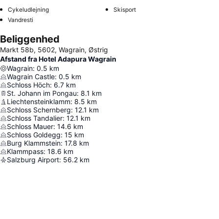
Cykeludlejning
Skisport
Vandresti
Beliggenhed
Markt 58b, 5602, Wagrain, Østrig
Afstand fra Hotel Adapura Wagrain
Wagrain
:
0.5
km
Wagrain Castle
:
0.5
km
Schloss Höch
:
6.7
km
St. Johann im Pongau
:
8.1
km
Liechtensteinklamm
:
8.5
km
Schloss Schernberg
:
12.1
km
Schloss Tandalier
:
12.1
km
Schloss Mauer
:
14.6
km
Schloss Goldegg
:
15
km
Burg Klammstein
:
17.8
km
Klammpass
:
18.6
km
Salzburg Airport
:
56.2
km