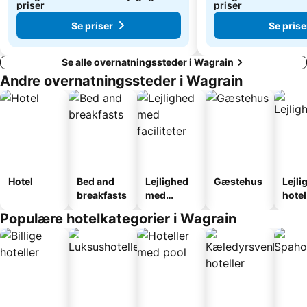
priser
priser
Se priser
Se prise
Se alle overnatningssteder i Wagrain
Andre overnatningssteder i Wagrain
Hotel
Bed and
Lejlighed
Gæstehus
Lejli
breakfasts
med
hotel
faciliteter
Populære hotelkategorier i Wagrain