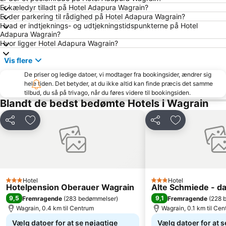
Er kæledyr tilladt på Hotel Adapura Wagrain?
Eisriesenwelt
Schmittenhöhe skiing area
Er der parkering til rådighed på Hotel Adapura Wagrain?
Hvad er indtjeknings- og udtjekningstidspunkterne på Hotel
Kitzsteinhorn
Eselpark Maltatal
Adapura Wagrain?
Sportgastein
Bikepark
Hvor ligger Hotel Adapura Wagrain?
Planai Hochwurzen
Liechtensteinklamm
Vis flere
Radstadt-Altenmarkt
Bergbahnen Werfenweng GmbH
De priser og ledige datoer, vi modtager fra bookingsider, ændrer sig
hele tiden. Det betyder, at du ikke altid kan finde præcis det samme
Katschberg Ski Resort
Obersalzberg Documentation
tilbud, du så på trivago, når du føres videre til bookingsiden.
Hohenwerfen
Hauser Kaibling
Blandt de bedst bedømte Hotels i Wagrain
Keltenblitz Dürnberg
Obersalzbergbahn
Del
Føj til favoritter
Del
Føj til favorit
Schafbergbahn
Casino Bad Gastein
Stoderzinken
Ödensee
Oberforsthof Alm
Wildpark Kleefeld mit Streichelzoo
Mountain-Gokart
Felsentherme
Hotel
Hotel
3 Stjerner
3 Stjerner
Hotelpension Oberauer Wagrain
Alte Schmiede - da
Grosseck 8er Kabinenbahn
Jenner
9,5
9,1
Fremragende
(
283 bedømmelser
)
Fremragende
(
228 
Berchtesgaden Salt Mine
Götschen
Wagrain, 0.4 km til Centrum
Wagrain, 0.1 km til Ce
Obauer
Filzmoos
Vælg datoer for at se nøjagtige
Vælg datoer for at s