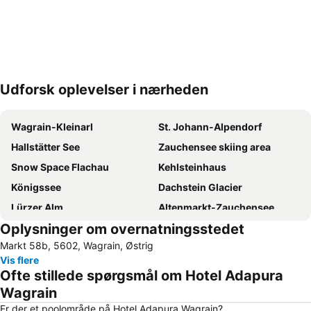
Udforsk oplevelser i nærheden
Udvid kort
Wagrain-Kleinarl
St. Johann-Alpendorf
Hallstätter See
Zauchensee skiing area
Snow Space Flachau
Kehlsteinhaus
Königssee
Dachstein Glacier
Lürzer Alm
Altenmarkt-Zauchensee
Oplysninger om overnatningsstedet
Dorfgastein - Großarltal
Sigmund-Thun-Klamm
Markt 58b, 5602, Wagrain, Østrig
Almabtrieb am Königssee
Geisterberg
Vis flere
Skigebiet Sportwelt Amadé
Nationalpark Berchtesgaden
Ofte stillede spørgsmål om Hotel Adapura
Rodelbahn Lucky Flitzer
Bahnhof Zell am See
Wagrain
Hochkönigs Winterreich - Mühlbach Dienten Maria Alm
Ramsau am Dachstein
Er der et poolområde på Hotel Adapura Wagrain?