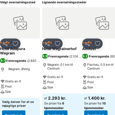
Valgt overnatningssted
Lignende overnatningssteder
Hotel
Hotel
Hotel
4 Stjerner
4 Stjerner
4 Stjerner
Del
Føj til favoritter
Del
Føj til favoritter
Del
Føj til fa
Hotel Adapura
Hotel Wagrainerhof
Almlust
Wagrain
8,9
9,2
Fremragende
(
2.106 bedømmelser
Fremragende
)
(
95
9,1
Fremragende
(
2.840 bedømmelser
)
Wagrain, 0.1 km til
Flachau, 0.5 km til
Centrum
Centrum
Wagrain, Østrig
Gratis wi-fi
Gratis wi-fi
Gratis wi-fi
Pool
Pool
Pool
Spa
Spa
Spa
2.293 kr.
1.400 kr.
af
af
Vælg datoer for at se
Se priser fra
6
Se priser fra
10
nøjagtige priser
hjemmesider
hjemmesider