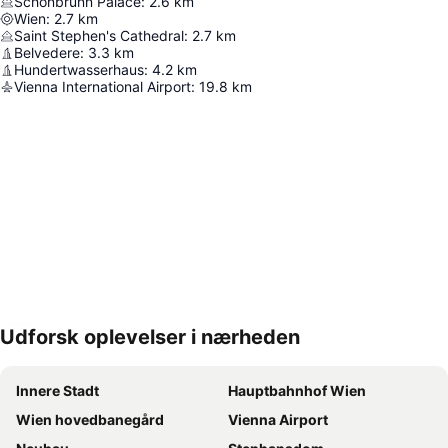
Schonbrunn Palace
:
2.6
km
Wien
:
2.7
km
Saint Stephen's Cathedral
:
2.7
km
Belvedere
:
3.3
km
Hundertwasserhaus
:
4.2
km
Vienna International Airport
:
19.8
km
Udforsk oplevelser i nærheden
Udvid kort
Innere Stadt
Hauptbahnhof Wien
Wien hovedbanegård
Vienna Airport