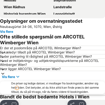
Neubau
Stephansdom
Wien Rådhus
Landstraße
Historisk bycentrum Wien
Leopoldstadt
Oplysninger om overnatningsstedet
Mariahilf
Rathauspark
Neubaugürtel 34-36, 1070, Wien, Østrig
Naschmarkt
Schönbrunn Slot
Vis flere
Staatsoper
Hofburg slottet
Ofte stillede spørgsmål om ARCOTEL
Sankt Anton von Padua Wien 15
Wieden
Wimberger Wien
Josefstadt
Wien Mitte - The Mall
Er der et poolområde på ARCOTEL Wimberger Wien?
Er kæledyr tilladt på ARCOTEL Wimberger Wien?
Wien Westbahnhof Banegård
Wiener Stadthalle
Er der parkering til rådighed på ARCOTEL Wimberger Wien?
Hvad er indtjeknings- og udtjekningstidspunkterne på ARCOTEL
Karlskirche
Alte Donau
Wimberger Wien?
Mariahilferstrasse
Albertina
Hvor ligger ARCOTEL Wimberger Wien?
Parndorf Designer Outlet
Ringstraße
Vis flere
Alsergrund
City Airport Train
De priser og ledige datoer, vi modtager fra bookingsider, ændrer sig
hele tiden. Det betyder, at du ikke altid kan finde præcis det samme
Amtshaus für den 13ten und 14ten Bezirk
Alte Post
tilbud, du så på trivago, når du føres videre til bookingsiden.
Naturhistorisk museum Wien
Wien-Meidling togstation
Blandt de bedst bedømte Hotels i Wien
Wiener Prater
Favoriten