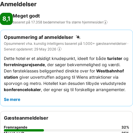
Anmeldelser
Meget godt
8,1
baseret på 17.358 bedømmelser fra større
hjemmesider
Opsummering af anmeldelser
Opsummeret vha. kunstig intelligens baseret på 1.000+ gæsteanmeldelser ·
Senest opdateret: 29 May 2026
Dette hotel er et alsidigt knudepunkt, ideelt for både
turister
og
forretningsrejsende
, der søger bekvemmelighed og værdi.
Den førsteklasses beliggenhed direkte over for
Westbahnhof
station
giver uovertruffen adgang til Wiens attraktioner via
sporvogn og metro. Hotellet kan desuden tilbyde veludstyrede
konferencelokaler
, der egner sig til forskellige arrangementer.
Gæsterne roser konsekvent personalets enestående venlighed
Se mere
og den omfattende, varierede
morgenmadsbuffet
. Hvis du
ønsker en mere rolig oplevelse, kan du bede om et værelse mod
gården.
Gæsteanmeldelser
Fremragende
32
%