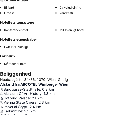
Billiard
Cykeludlejning
Fitness
Vandresti
Hotellets tema/type
Konferencehotel
Miljøvenligt hotel
Hotellets egenskaber
LGBTQ+-venligt
For børn
Måltider til børn
Beliggenhed
Neubaugürtel 34-36, 1070, Wien, Østrig
Afstand fra ARCOTEL Wimberger Wien
Burggasse-Stadthalle
:
0.3
km
Museum Of Art History
:
1.8
km
Hofburg Palace
:
2.1
km
Vienna State Opera
:
2.3
km
Imperial Crypt
:
2.4
km
Karlskirche
:
2.5
km