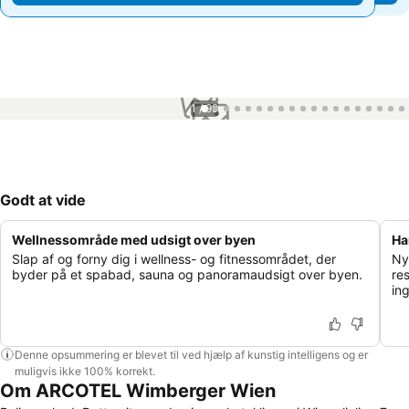
1 / 99
Godt at vide
Wellnessområde med udsigt over byen
Ha
Slap af og forny dig i wellness- og fitnessområdet, der
Ny
byder på et spabad, sauna og panoramaudsigt over byen.
re
ing
Denne opsummering er blevet til ved hjælp af kunstig intelligens og er
muligvis ikke 100% korrekt.
Om ARCOTEL Wimberger Wien