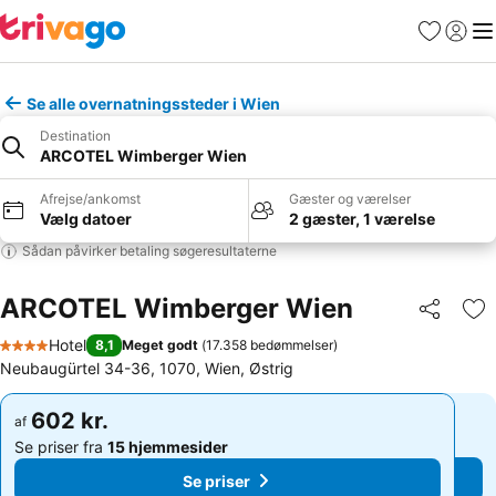
Favoritter
Log ind
Me
Se alle overnatningssteder i Wien
Destination
ARCOTEL Wimberger Wien
Afrejse/ankomst
Gæster og værelser
Vælg datoer
2 gæster, 1 værelse
Sådan påvirker betaling søgeresultaterne
ARCOTEL Wimberger Wien
Del
Føj
Hotel
8,1
Meget godt
(
17.358 bedømmelser
)
4 Stjerner
Neubaugürtel 34-36, 1070, Wien, Østrig
602 kr.
602 kr.
af
af
Se priser fra
15 hjemmesider
Se priser fra
15 hjemmesider
Se priser
Se priser