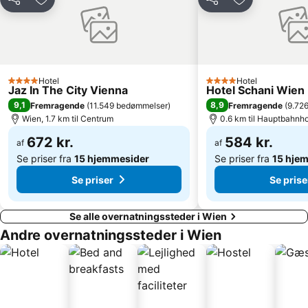
Del
Føj til favoritter
Del
Føj til favorit
Bahnhof Wien Hütteldorf
Bahnhof Mödling
Karlsplatz Parkanlagen
Reed messe og kongresscenter
Wien Simmering
Wien universitet
Wiedner Hauptstraße
Kultur- und Weihnachtsmarkt Schloss Schönbrunn
Hotel
Hotel
4 Stjerner
4 Stjerner
Jaz In The City Vienna
Hotel Schani Wien
Graben
Belvedere Palace
9,1
8,9
Fremragende
(
11.549 bedømmelser
)
Fremragende
(
9.72
U-Bahnlinie U1
Simmering
Wien, 1.7 km til Centrum
0.6 km til Hauptbahnh
Drei Husaren
Red Bus City Tours - Tour 1
672 kr.
584 kr.
af
af
Se priser fra
15 hjemmesider
Se priser fra
15 hje
Se priser
Se prise
Se alle overnatningssteder i Wien
Andre overnatningssteder i Wien