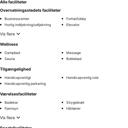
Alle faciliteter
Overnatningsstedets faciliteter
Businesscenter
Forhal/lobby
Hurtig indtjekning/udtjekning
Elevator
Vis flere
Wellness
Dampbad
Massage
Sauna
Boblebad
Tilgængelighed
Handicapvenligt
Handicapvenlig rute
Handicapvenlig parkering
Værelsesfaciliteter
Badekar
Strygebræt
Fjernsyn
Hårtørrer
Vis flere
Sportsfaciliteter