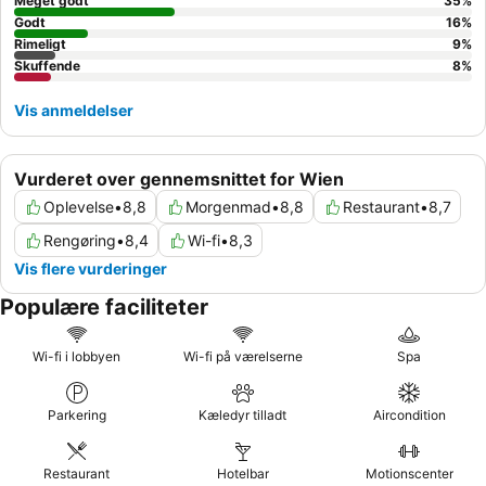
Meget godt
35
%
Godt
16
%
Rimeligt
9
%
Skuffende
8
%
Vis anmeldelser
Vurderet over gennemsnittet for Wien
Oplevelse
•
8,8
Morgenmad
•
8,8
Restaurant
•
8,7
Rengøring
•
8,4
Wi-fi
•
8,3
Vis flere vurderinger
Populære faciliteter
Wi-fi i lobbyen
Wi-fi på værelserne
Spa
Parkering
Kæledyr tilladt
Aircondition
Restaurant
Hotelbar
Motionscenter