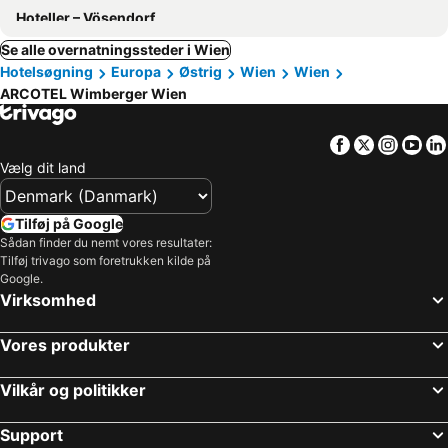
Hoteller – Vösendorf
Se alle overnatningssteder i Wien
Hotelsøgning
Europa
Østrig
Wien
Wien
ARCOTEL Wimberger Wien
Facebook
Twitter
Insta
Yo
Vælg dit land
Tilføj på Google
Sådan finder du nemt vores resultater:
Tilføj trivago som foretrukken kilde på
Google.
Virksomhed
Vores produkter
Vilkår og politikker
Support