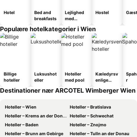
Hotel
Bed and
Lejlighed
Hostel
Gæst
breakfasts
med
faciliteter
Populære hotelkategorier i Wien
Billige
Luksushot
Hoteller
Kæledyrsv
Spah
hoteller
eller
med pool
enlige
r
hoteller
Destinationer nær ARCOTEL Wimberger Wien
Hoteller – Wien
Hoteller – Bratislava
Hoteller – Krems an der Donau
Hoteller – Schwechat
Hoteller – Baden
Hoteller – Znojmo
Hoteller – Brunn am Gebirge
Hoteller – Tulln an der Donau