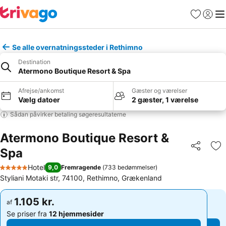
Favoritter
Log ind
Me
Se alle overnatningssteder i Rethimno
Destination
Atermono Boutique Resort & Spa
Afrejse/ankomst
Gæster og værelser
Vælg datoer
2 gæster, 1 værelse
Sådan påvirker betaling søgeresultaterne
Atermono Boutique Resort &
Spa
Del
Føj
Hotel
9,0
Fremragende
(
733 bedømmelser
)
5 Stjerner
Styliani Motaki str, 74100, Rethimno, Grækenland
1.105 kr.
1.105 kr.
af
af
Se priser fra
12 hjemmesider
Se priser fra
12 hjemmesider