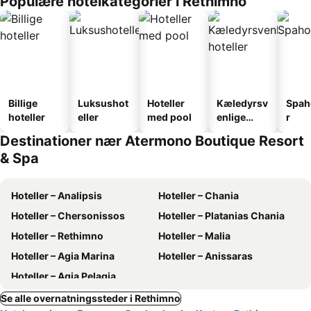
Populære hotelkategorier i Rethimno
Billige
Luksushot
Hoteller
Kæledyrsv
Spah
hoteller
eller
med pool
enlige
r
hoteller
Destinationer nær Atermono Boutique Resort
& Spa
Hoteller – Analipsis
Hoteller – Chania
Hoteller – Chersonissos
Hoteller – Platanias Chania
Hoteller – Rethimno
Hoteller – Malia
Hoteller – Agia Marina
Hoteller – Anissaras
Hoteller – Agia Pelagia
Se alle overnatningssteder i Rethimno