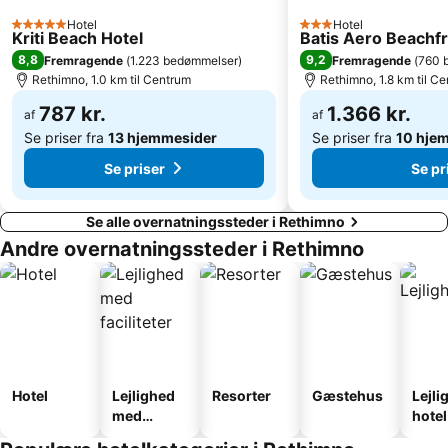
Hotel
Hotel
5 Stjerner
3 Stjerner
Kriti Beach Hotel
Batis Aero Beachfr
8,8
9,2
Fremragende
(
1.223 bedømmelser
)
Fremragende
(
760 
Rethimno, 1.0 km til Centrum
Rethimno, 1.8 km til C
787 kr.
1.366 kr.
af
af
Se priser fra
13 hjemmesider
Se priser fra
10 hje
Se priser
Se pr
Se alle overnatningssteder i Rethimno
Andre overnatningssteder i Rethimno
Hotel
Lejlighed
Resorter
Gæstehus
Lejli
med
hotel
faciliteter