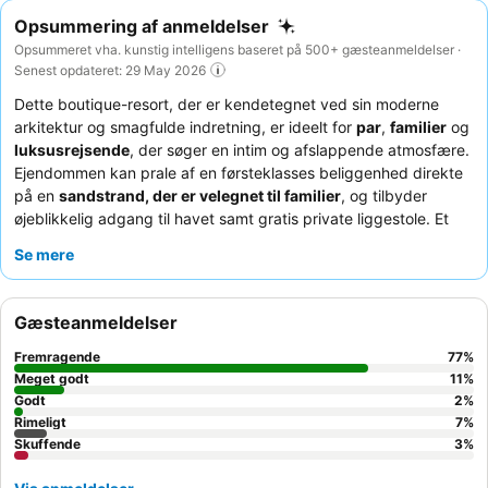
Opsummering af anmeldelser
Opsummeret vha. kunstig intelligens baseret på 500+ gæsteanmeldelser ·
Senest opdateret: 29 May 2026
Dette boutique-resort, der er kendetegnet ved sin moderne
arkitektur og smagfulde indretning, er ideelt for
par
,
familier
og
luksusrejsende
, der søger en intim og afslappende atmosfære.
Ejendommen kan prale af en førsteklasses beliggenhed direkte
på en
sandstrand, der er velegnet til familier
, og tilbyder
øjeblikkelig adgang til havet samt gratis private liggestole. Et
højdepunkt er
infinity-poolen og baren på tagterrassen
, som
Se mere
byder på fantastisk udsigt. Gæsterne roser konsekvent det
varme og imødekommende personale, og morgenmadsbuffeten
får stor ros for sit omfattende udvalg, herunder en omelet- og
Gæsteanmeldelser
pandekagestation. For en unik oplevelse kan du overveje at
nyde en aften i hotellets
udendørs biograf
.
Fremragende
77
%
Meget godt
11
%
Godt
2
%
Rimeligt
7
%
Skuffende
3
%