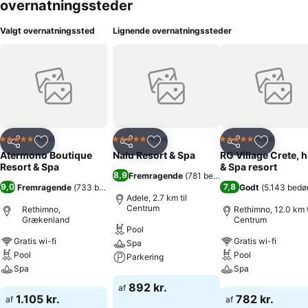
overnatningssteder
Valgt overnatningssted
Lignende overnatningssteder
Hotel
Hotel
Hotel
5 Stjerner
5 Stjerner
5 Stjerner
Del
Føj til favoritter
Del
Føj til favoritter
Del
Føj til fa
Atermono Boutique
Nalu Resort & Spa
RG Village Crete, h
Resort & Spa
& Spa resort
8,9
Fremragende
(
781 bedømmelser
)
9,0
7,8
Fremragende
(
733 bedømmelser
)
Godt
(
5.143 bedø
Adele, 2.7 km til
Centrum
Rethimno,
Rethimno, 12.0 km t
Grækenland
Centrum
Pool
Gratis wi-fi
Gratis wi-fi
Spa
Pool
Pool
Parkering
Spa
Spa
Se priser
892 kr.
af
Se priser
Se priser
1.105 kr.
782 kr.
af
af