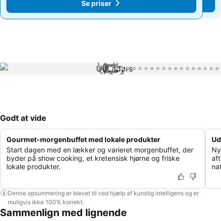
Se priser
Se priser
1 / 87
Godt at vide
Gourmet-morgenbuffet med lokale produkter
Ud
Start dagen med en lækker og varieret morgenbuffet, der
Ny
byder på show cooking, et kretensisk hjørne og friske
af
lokale produkter.
na
Denne opsummering er blevet til ved hjælp af kunstig intelligens og er
muligvis ikke 100% korrekt.
Sammenlign med lignende