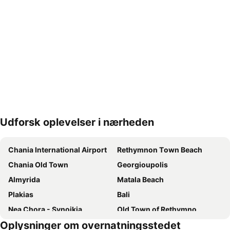
Udforsk oplevelser i nærheden
Udvid kort
Chania International Airport
Rethymnon Τown Beach
Chania Old Town
Georgioupolis
Almyrida
Matala Beach
Plakias
Bali
Nea Chora - Synoikia
Old Town of Rethymno
Oplysninger om overnatningsstedet
Platanias
Agia Galini beaches