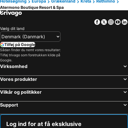
Hotelsøgning
Europa
Grækenland
Kreta
Rethimno
Atermono Boutique Resort & Spa
Facebook
Twitter
Insta
Yo
Vælg dit land
Tilføj på Google
Sådan finder du nemt vores resultater:
Tilføj trivago som foretrukken kilde på
Google.
Virksomhed
Vores produkter
Vilkår og politikker
Support
Log ind for at få eksklusive