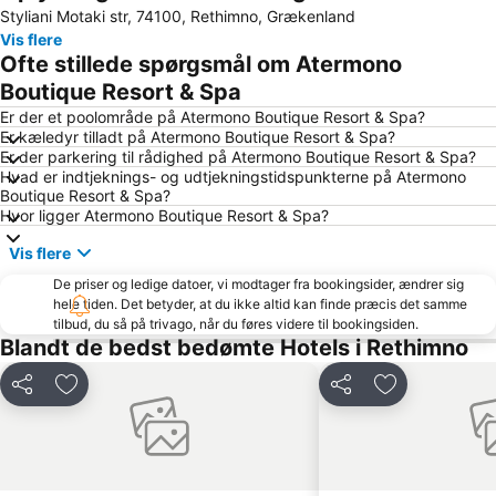
Styliani Motaki str, 74100, Rethimno, Grækenland
Chania Havn
Rethymno Gallos Stadium
Vis flere
Preveli
Beach of Marathi
Ofte stillede spørgsmål om Atermono
Adelianos Kampos
Carnival of Rethymno
Boutique Resort & Spa
Agia Pelagia
Agios Onoufrios
Er der et poolområde på Atermono Boutique Resort & Spa?
Er kæledyr tilladt på Atermono Boutique Resort & Spa?
Knossos
Kalives
Er der parkering til rådighed på Atermono Boutique Resort & Spa?
Hvad er indtjeknings- og udtjekningstidspunkterne på Atermono
Souda Harbour
Stavros
Boutique Resort & Spa?
Mournies
1866 Plateia
Hvor ligger Atermono Boutique Resort & Spa?
Castello
Traditional Settlement of Roustika
Vis flere
Municipal Regional Theatre of Crete
The Dominican Temple of Aghios Nikolaos
De priser og ledige datoer, vi modtager fra bookingsider, ændrer sig
hele tiden. Det betyder, at du ikke altid kan finde præcis det samme
Cathedral of the Presentation of the Virgin Mary
Lentariana
tilbud, du så på trivago, når du føres videre til bookingsiden.
Pahiana
Therissos
Blandt de bedst bedømte Hotels i Rethimno
Del
Føj til favoritter
Del
Føj til favorit