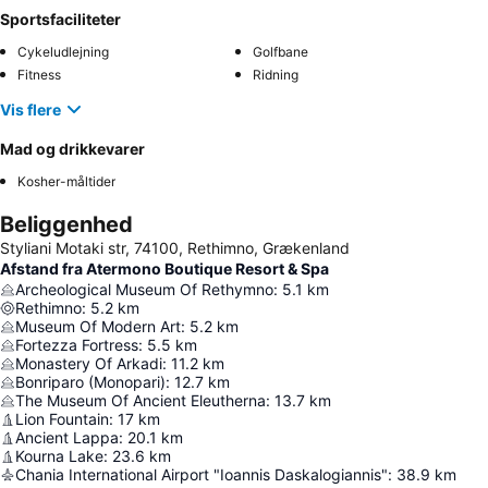
Sportsfaciliteter
Cykeludlejning
Golfbane
Fitness
Ridning
Vis flere
Mad og drikkevarer
Kosher-måltider
Beliggenhed
Styliani Motaki str, 74100, Rethimno, Grækenland
Afstand fra Atermono Boutique Resort & Spa
Archeological Museum Of Rethymno
:
5.1
km
Rethimno
:
5.2
km
Museum Of Modern Art
:
5.2
km
Fortezza Fortress
:
5.5
km
Monastery Of Arkadi
:
11.2
km
Bonriparo (Monopari)
:
12.7
km
The Museum Of Ancient Eleutherna
:
13.7
km
Lion Fountain
:
17
km
Ancient Lappa
:
20.1
km
Kourna Lake
:
23.6
km
Chania International Airport "Ioannis Daskalogiannis"
:
38.9
km