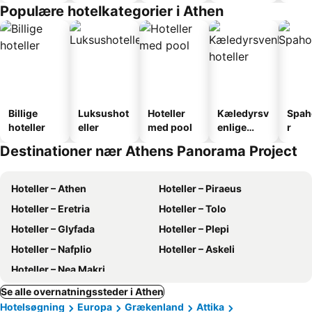
faciliteter
Populære hotelkategorier i Athen
Billige
Luksushot
Hoteller
Kæledyrsv
Spah
hoteller
eller
med pool
enlige
r
hoteller
Destinationer nær Athens Panorama Project
Hoteller – Athen
Hoteller – Piraeus
Hoteller – Eretria
Hoteller – Tolo
Hoteller – Glyfada
Hoteller – Plepi
Hoteller – Nafplio
Hoteller – Askeli
Hoteller – Nea Makri
Se alle overnatningssteder i Athen
Hotelsøgning
Europa
Grækenland
Attika