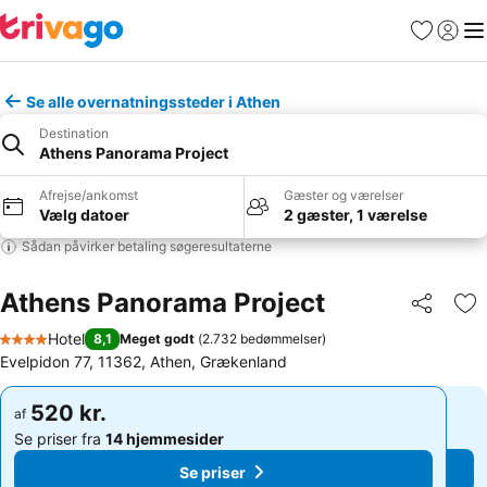
Favoritter
Log ind
Me
Se alle overnatningssteder i Athen
Destination
Athens Panorama Project
Afrejse/ankomst
Gæster og værelser
Vælg datoer
2 gæster, 1 værelse
Sådan påvirker betaling søgeresultaterne
Athens Panorama Project
Del
Føj
Hotel
8,1
Meget godt
(
2.732 bedømmelser
)
4 Stjerner
Evelpidon 77, 11362, Athen, Grækenland
520 kr.
520 kr.
af
af
Se priser fra
14 hjemmesider
Se priser fra
14 hjemmesider
Se priser
Se priser