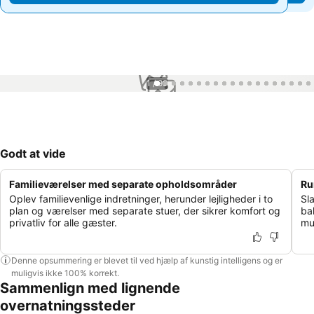
1 / 99
Godt at vide
Familieværelser med separate opholdsområder
Ru
Oplev familievenlige indretninger, herunder lejligheder i to
Sl
plan og værelser med separate stuer, der sikrer komfort og
ba
privatliv for alle gæster.
mu
Denne opsummering er blevet til ved hjælp af kunstig intelligens og er
muligvis ikke 100% korrekt.
Sammenlign med lignende
overnatningssteder