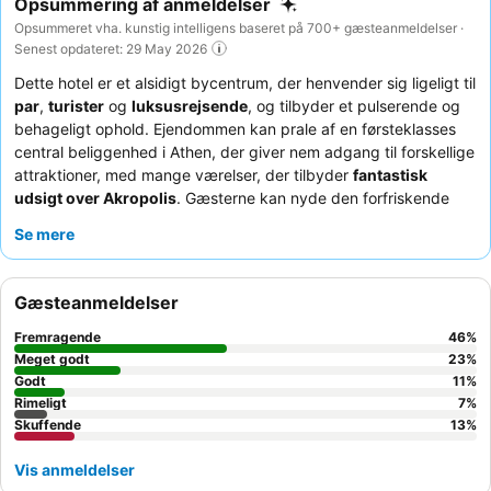
Opsummering af anmeldelser
Opsummeret vha. kunstig intelligens baseret på 700+ gæsteanmeldelser ·
Senest opdateret: 29 May 2026
Dette hotel er et alsidigt bycentrum, der henvender sig ligeligt til
par
,
turister
og
luksusrejsende
, og tilbyder et pulserende og
behageligt ophold. Ejendommen kan prale af en førsteklasses
central beliggenhed i Athen, der giver nem adgang til forskellige
attraktioner, med mange værelser, der tilbyder
fantastisk
udsigt over Akropolis
. Gæsterne kan nyde den forfriskende
tagterrasse-swimmingpool
og luksussen ved et
jacuzzi
på
Se mere
mange værelser. Personalet får konsekvent ros for deres venlige
og hjælpsomme væremåde, og selvom morgenmad leveres til
værelserne, er et app-baseret madbestillingssystem
Gæsteanmeldelser
tilgængeligt til andre måltider. For en forbedret oplevelse kan du
overveje at booke et værelse på en højere etage for
Fremragende
46
%
uovertruffen udsigt over byen og dens historiske vartegn.
Meget godt
23
%
Godt
11
%
Rimeligt
7
%
Skuffende
13
%
Vis anmeldelser