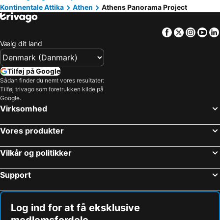
Kontinentale Attika
Athen
Athens Panorama Project
Facebook
Twitter
Insta
Yo
Vælg dit land
Tilføj på Google
Sådan finder du nemt vores resultater:
Tilføj trivago som foretrukken kilde på
Google.
Virksomhed
Vores produkter
Vilkår og politikker
Support
Log ind for at få eksklusive