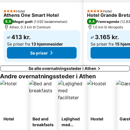
Vouliagmeni Lake
Technological Cultural Park Lavrion
Hotel
Hotel
4 Stjerner
5 Stjerner
Porto Germeno
Hellas Pharm 2013
Athens One Smart Hotel
Hotel Grande Breta
8,0
9,4
Meget godt
(
1.092 bedømmelser
)
Fremragende
(
12.8
Fetiye Mosque
Kerameikos
Athen, 0.3 km til Centrum
1.0 km til Akropolis
Vrilissia
Ano Liosia
413 kr.
3.165 kr.
af
af
Se priser fra
13 hjemmesider
Se priser fra
15 hje
Se priser
Se alle overnatningssteder i Athen
Andre overnatningssteder i Athen
Hotel
Bed and
Lejlighed
Hostel
Gæst
breakfasts
med