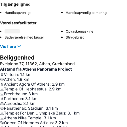
Tilgængelighed
Handicapvenligt
Handicapvenlig parkering
Værelsesfaciliteter
Opvaskemaskine
Badeværelse med bruser
Strygebræt
Vis flere
Beliggenhed
Evelpidon 77, 11362, Athen, Grækenland
Afstand fra Athens Panorama Project
Victoria
:
1.1
km
Athen
:
1.8
km
Ancient Agora Of Athens
:
2.9
km
Temple Of Hephaestus
:
2.9
km
Erechtheum
:
3
km
Parthenon
:
3.1
km
Acropolis
:
3.1
km
Panathenaic Stadium
:
3.1
km
Templet For Den Olympiske Zeus
:
3.1
km
Athena Nike Temple
:
3.1
km
Odeon Of Herodes Atticus
:
3.2
km