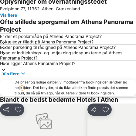
Oplysninger om overnatningsstedet
Port of Piraeus
Psirri
Evelpidon 77, 11362, Athen, Grækenland
The Athens Pireaus Electric Railways Museum
Vouliagmeni Beach
Vis flere
Lavrio Port
Aegina Port
Ofte stillede spørgsmål om Athens Panorama
Pandora
Kavouri Beach
Project
Piraeus Metro Station
Megaron - Athens International Conference Centre
Er der et poolområde på Athens Panorama Project?
Er kæledyr tilladt på Athens Panorama Project?
Kallithea
Saronida
Er der parkering til rådighed på Athens Panorama Project?
Hvad er indtjeknings- og udtjekningstidspunkterne på Athens
Ermou
Sun Coast
Panorama Project?
Νational Park Of Sounion
Piraeus Center
Hvor ligger Athens Panorama Project?
Marina Glyfadas
Zafiro
Vis flere
Traditional Settlement of Anafiotika
Α Beach Voula
De priser og ledige datoer, vi modtager fra bookingsider, ændrer sig
hele tiden. Det betyder, at du ikke altid kan finde præcis det samme
Panathenaic Stadium
Moschato
tilbud, du så på trivago, når du føres videre til bookingsiden.
Eretria
Athens Railway Station - Stathmos Larisis
Blandt de bedst bedømte Hotels i Athen
Parthenon
Church of Metamorfosi tou Sotiros - Agios Sostis
Del
Føj til favoritter
Del
Føj til favorit
Lagonisi
Aerides
Agios Dimitrios Plakas
OAKA Olympic Stadium
Nea Smyrni
Yabanaki