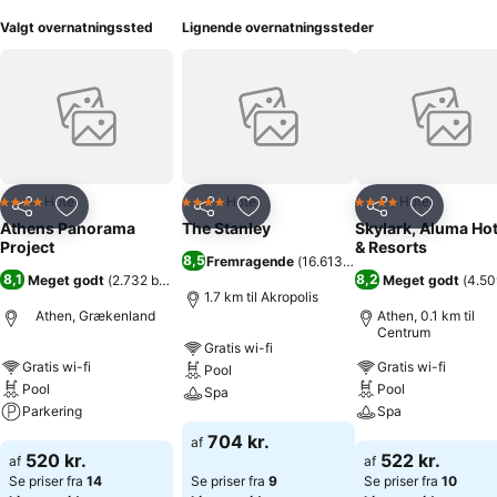
Valgt overnatningssted
Lignende overnatningssteder
Hotel
Hotel
Hotel
4 Stjerner
4 Stjerner
4 Stjerner
Del
Føj til favoritter
Del
Føj til favoritter
Del
Føj til fa
Athens Panorama
The Stanley
Skylark, Aluma Hot
Project
& Resorts
8,5
Fremragende
(
16.613 bedømmelser
)
8,1
8,2
Meget godt
(
2.732 bedømmelser
)
Meget godt
(
4.50
1.7 km til Akropolis
Athen, Grækenland
Athen, 0.1 km til
Centrum
Gratis wi-fi
Gratis wi-fi
Gratis wi-fi
Pool
Pool
Pool
Spa
Parkering
Spa
Se priser
704 kr.
af
Se priser
Se priser
520 kr.
522 kr.
af
af
Se priser fra
14
Se priser fra
9
Se priser fra
10