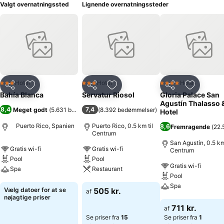
Valgt overnatningssted
Lignende overnatningssteder
Hotel
Hotel
Hotel
3 Stjerner
3 Stjerner
4 Stjerner
Del
Føj til favoritter
Del
Føj til favoritter
Del
Føj til fa
Bahía Blanca
Servatur Riosol
Gloria Palace San
Agustín Thalasso 
8,4
7,4
Meget godt
(
5.631 bedømmelser
(
8.392 bedømmelser
)
)
Hotel
Puerto Rico, Spanien
Puerto Rico, 0.5 km til
8,6
Fremragende
(
22.
Centrum
San Agustín, 0.5 km 
Gratis wi-fi
Gratis wi-fi
Centrum
Pool
Pool
Gratis wi-fi
Spa
Restaurant
Pool
Spa
Se priser
Se priser
Vælg datoer for at se
505 kr.
af
nøjagtige priser
Se priser
711 kr.
af
Se priser fra
15
Se priser fra
1