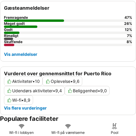
den varierede
morgenmadsbuffet
, som ofte inkluderer friske
Gæsteanmeldelser
smoothies og Cava om søndagen. For en mere rolig oplevelse
kan du overveje at anmode om et værelse med udsigt til haven.
Fremragende
47
%
Meget godt
26
%
Godt
12
%
Rimeligt
7
%
Skuffende
8
%
Vis anmeldelser
Vurderet over gennemsnittet for Puerto Rico
Aktiviteter
•
10
Oplevelse
•
9,6
Udendørs aktiviteter
•
9,4
Beliggenhed
•
9,0
Wi-fi
•
8,9
Vis flere vurderinger
Populære faciliteter
Wi-fi i lobbyen
Wi-fi på værelserne
Pool