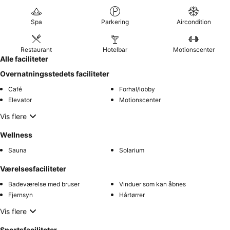
Spa
Parkering
Aircondition
Restaurant
Hotelbar
Motionscenter
Alle faciliteter
Overnatningsstedets faciliteter
Café
Forhal/lobby
Elevator
Motionscenter
Vis flere
Wellness
Sauna
Solarium
Værelsesfaciliteter
Badeværelse med bruser
Vinduer som kan åbnes
Fjernsyn
Hårtørrer
Vis flere
Sportsfaciliteter