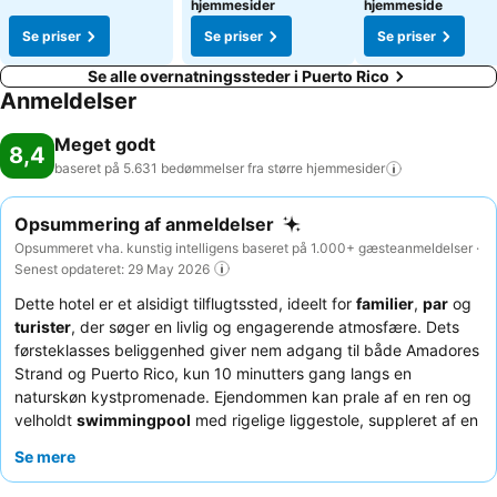
hjemmesider
hjemmeside
Se priser
Se priser
Se priser
Se alle overnatningssteder i Puerto Rico
Anmeldelser
Meget godt
8,4
baseret på 5.631 bedømmelser fra større
hjemmesider
Opsummering af anmeldelser
Opsummeret vha. kunstig intelligens baseret på 1.000+ gæsteanmeldelser ·
Senest opdateret: 29 May 2026
Dette hotel er et alsidigt tilflugtssted, ideelt for
familier
,
par
og
turister
, der søger en livlig og engagerende atmosfære. Dets
førsteklasses beliggenhed giver nem adgang til både Amadores
Strand og Puerto Rico, kun 10 minutters gang langs en
naturskøn kystpromenade. Ejendommen kan prale af en ren og
velholdt
swimmingpool
med rigelige liggestole, suppleret af en
karakteristisk kabelbane, der hjælper med bevægelsen rundt på
Se mere
det terrasserede kompleks. Gæsterne roser konsekvent det
venlige og hjælpsomme personale
, især animationsteamet, og