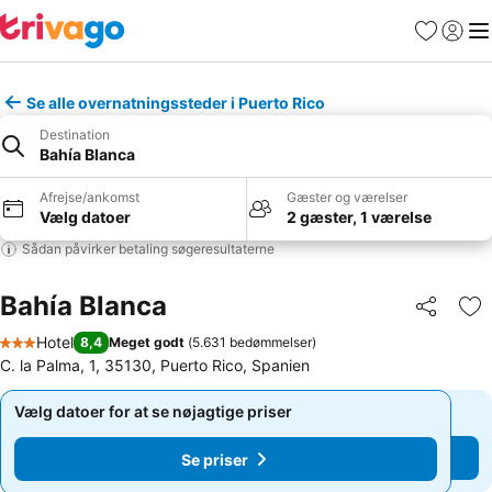
Favoritter
Log ind
Me
Se alle overnatningssteder i Puerto Rico
Destination
Bahía Blanca
Afrejse/ankomst
Gæster og værelser
Vælg datoer
2 gæster, 1 værelse
Sådan påvirker betaling søgeresultaterne
Bahía Blanca
Del
Føj
Hotel
8,4
Meget godt
(
5.631 bedømmelser
)
3 Stjerner
C. la Palma, 1, 35130, Puerto Rico, Spanien
Vælg datoer for at se nøjagtige priser
Vælg datoer for at se nøjagtige priser
Se priser
Se priser