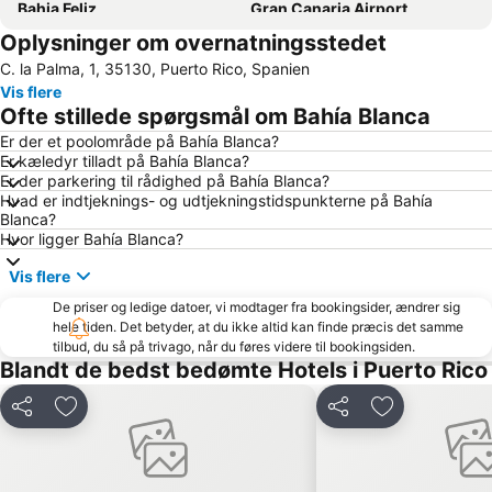
Bahia Feliz
Gran Canaria Airport
Oplysninger om overnatningsstedet
Playa de Mogán
Puerto de Mogan
C. la Palma, 1, 35130, Puerto Rico, Spanien
Vegueta
Meloneras
Vis flere
Puerto de Mogán
Playa del Sol
Ofte stillede spørgsmål om Bahía Blanca
Las Palmas
Faro de Maspalomas
Er der et poolområde på Bahía Blanca?
Er kæledyr tilladt på Bahía Blanca?
Playa de San Agustín
Arguineguín
Er der parkering til rådighed på Bahía Blanca?
Port of San Juan
Inglés Strand
Hvad er indtjeknings- og udtjekningstidspunkterne på Bahía
Blanca?
Maspalomas Golf
Plaza de Canarias
Hvor ligger Bahía Blanca?
Parque Santa Catalina
Paseo De Las Canteras
Vis flere
Aqualand Maspalomas
Las Palmeras Golf Sport Urban Resort
De priser og ledige datoer, vi modtager fra bookingsider, ændrer sig
Intercambiador de Santa Catalina
Puerto de Las Palmas
hele tiden. Det betyder, at du ikke altid kan finde præcis det samme
tilbud, du så på trivago, når du føres videre til bookingsiden.
Klitterne i Maspalomas
Playa La Laja
Blandt de bedst bedømte Hotels i Puerto Rico
Parque de San Telmo
Paseo por la playa de Las Canteras
Del
Føj til favoritter
Del
Føj til favorit
Arinaga
Palmitos Park
Orquídea Club Spa
Ermita de San Antonio Abad
Estación de Guaguas San Telmo
Lago Taurito Oasis