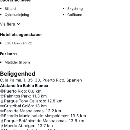
Billiard
Skydning
Cykeludlejning
Golfbane
Vis flere
Hotellets egenskaber
LGBTQ+-venligt
For børn
Måltider til børn
Beliggenhed
C. la Palma, 1, 35130, Puerto Rico, Spanien
Afstand fra Bahía Blanca
Puerto Rico
:
0.8
km
Palmitos Park
:
11.3
km
Parque Tony Gallardo
:
12.8
km
Cristóbal Colón
:
13
km
Faro de Maspalomas
:
13.2
km
Estadio Municipal de Maspalomas
:
13.5
km
Parque Botánico de Maspalomas
:
13.6
km
Mundo Aborigen
:
13.7
km