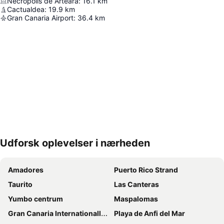
Necrópolis de Arteara
:
16.1
km
Cactualdea
:
19.9
km
Gran Canaria Airport
:
36.4
km
Udforsk oplevelser i nærheden
Udvid kort
Amadores
Puerto Rico Strand
Taurito
Las Canteras
Yumbo centrum
Maspalomas
Gran Canaria Internationalle Lufthavn
Playa de Anfi del Mar