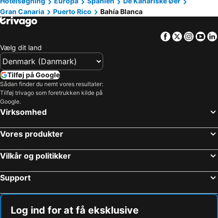
Hotelsøgning
Europa
Spanien
De Kanariske Øer
Gran Canaria
Puerto Rico
Bahía Blanca
Facebook
Twitter
Insta
Yo
Vælg dit land
Tilføj på Google
Sådan finder du nemt vores resultater:
Tilføj trivago som foretrukken kilde på
Google.
Virksomhed
Vores produkter
Vilkår og politikker
Support
Log ind for at få eksklusive