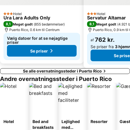
Puerto de Arguineguin
Del Faro
Hotel
Hotel
Gay Pride
Diving Center Sunsub
3 Stjerner
3 Stjerner
Ura Lara Adults Only
Servatur Altamar
Gran Canaria Stadium
De San Cristóbal
8,1
8,1
Meget godt
(
855 bedømmelser
)
Meget godt
(
4.921 
Puerto Rico, 0.6 km til Centrum
Puerto Rico, 0.9 km ti
Pasito Blanco
Playa de las Burras
Vælg datoer for at se nøjagtige
762 kr.
af
Roque Nublo
Puerto de las Nieves
priser
Se priser fra
3 hjem
Se priser
Se prise
Se alle overnatningssteder i Puerto Rico
Andre overnatningssteder i Puerto Rico
Hotel
Bed and
Lejlighed
Resorter
Gæst
breakfasts
med