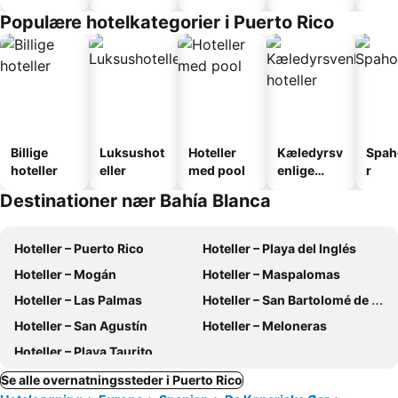
faciliteter
Populære hotelkategorier i Puerto Rico
Billige
Luksushot
Hoteller
Kæledyrsv
Spah
hoteller
eller
med pool
enlige
r
hoteller
Destinationer nær Bahía Blanca
Hoteller – Puerto Rico
Hoteller – Playa del Inglés
Hoteller – Mogán
Hoteller – Maspalomas
Hoteller – Las Palmas
Hoteller – San Bartolomé de Tirajana
Hoteller – San Agustín
Hoteller – Meloneras
Hoteller – Playa Taurito
Se alle overnatningssteder i Puerto Rico