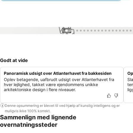
1 / 83
Godt at vide
Panoramisk udsigt over Atlanterhavet fra bakkesiden
Op
Oplev betagende, uafbrudt udsigt over Atlanterhavet fra
Sl
hver lejlighed, takket være ejendommens unikke
te
arkitektoniske design i flere niveauer.
li
Denne opsummering er blevet til ved hjælp af kunstig intelligens og er
muligvis ikke 100% korrekt.
Sammenlign med lignende
overnatningssteder