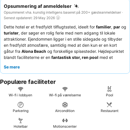
Opsummering af anmeldelser
Opsummeret vha. kunstig intelligens baseret på 200+ gæsteanmeldelser ·
Senest opdateret: 29 May 2026
Dette hotel er et fredfyldt tilflugtssted, ideelt for
familier
,
par
og
turister
, der søger en rolig ferie med nem adgang til lokale
attraktioner. Ejendommen ligger i en stille sidegade og tilbyder
en fredfyldt atmosfære, samtidig med at den kun er en kort
gåtur fra
Alona Beach
og forskellige spisesteder. Højdepunktet
blandt faciliteterne er en
fantastisk stor, ren pool
med et
dedikeret lavvandsområde til børn, suppleret af velholdte
Se mere
tropiske haver. Gæsterne roser konsekvent det usædvanligt
venlige og hjælpsomme personale samt de varierede kulinariske
Populære faciliteter
tilbud, herunder en velanset morgenmad og en
velassorteret
vinkælder
. For en mere rolig oplevelse kan gæster anmode om
værelser med udsigt til haven.
Wi-fi i lobbyen
Wi-fi på værelserne
Pool
Parkering
Aircondition
Restaurant
Hotelbar
Motionscenter