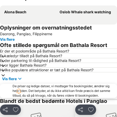
Udvid kort
Alona Beach
Oslob Whale shark watching
Oplysninger om overnatningsstedet
Daorong, Panglao, Filippinerne
Vis flere
Ofte stillede spørgsmål om Bathala Resort
Er der et poolområde på Bathala Resort?
Er kæledyr tilladt på Bathala Resort?
Er der parkering til rådighed på Bathala Resort?
Hvor ligger Bathala Resort?
Hvilke populære attraktioner er tæt på Bathala Resort?
Vis flere
De priser og ledige datoer, vi modtager fra bookingsider, ændrer sig
hele tiden. Det betyder, at du ikke altid kan finde præcis det samme
tilbud, du så på trivago, når du føres videre til bookingsiden.
Blandt de bedst bedømte Hotels i Panglao
Del
Føj til favoritter
Del
Føj til favorit