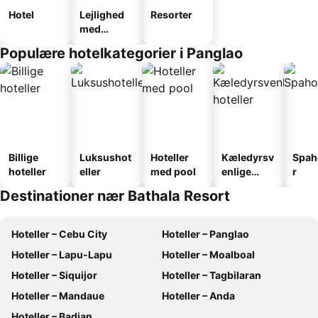
Hotel
Lejlighed
Resorter
med
faciliteter
Populære hotelkategorier i Panglao
Billige
Luksushot
Hoteller
Kæledyrsv
Spah
hoteller
eller
med pool
enlige
r
hoteller
Destinationer nær Bathala Resort
Hoteller – Cebu City
Hoteller – Panglao
Hoteller – Lapu-Lapu
Hoteller – Moalboal
Hoteller – Siquijor
Hoteller – Tagbilaran
Hoteller – Mandaue
Hoteller – Anda
Hoteller – Badian