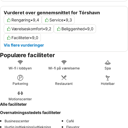
Vurderet over gennemsnittet for Tórshavn
Rengøring
•
9,4
Service
•
9,3
Værelseskomfort
•
9,2
Beliggenhed
•
9,0
Faciliteter
•
9,0
Vis flere vurderinger
Populære faciliteter
Wi-fi i lobbyen
Wi-fi på værelserne
Spa
Parkering
Restaurant
Hotelbar
Motionscenter
Alle faciliteter
Overnatningsstedets faciliteter
Businesscenter
Café
Hurtig indtjekning/udtjekning
Elevator