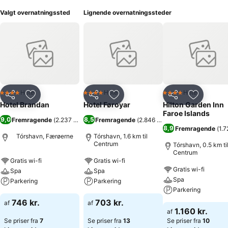
Valgt overnatningssted
Lignende overnatningssteder
Hotel
Hotel
Hotel
4 Stjerner
4 Stjerner
4 Stjerner
Del
Føj til favoritter
Del
Føj til favoritter
Del
Føj til fa
Hotel Brandan
Hotel Føroyar
Hilton Garden Inn
Faroe Islands
9,0
8,5
Fremragende
(
2.237 bedømmelser
Fremragende
)
(
2.846 bedømmelser
)
8,9
Fremragende
(
1.
Tórshavn, Færøerne
Tórshavn, 1.6 km til
Centrum
Tórshavn, 0.5 km ti
Centrum
Gratis wi-fi
Gratis wi-fi
Gratis wi-fi
Spa
Spa
Spa
Parkering
Parkering
Parkering
746 kr.
703 kr.
af
af
1.160 kr.
af
Se priser fra
7
Se priser fra
13
Se priser fra
10