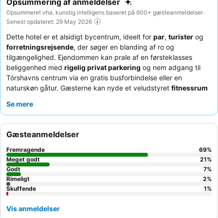
Opsummering af anmeldelser
Opsummeret vha. kunstig intelligens baseret på 600+ gæsteanmeldelser ·
Senest opdateret: 29 May 2026
Dette hotel er et alsidigt bycentrum, ideelt for
par
,
turister
og
forretningsrejsende
, der søger en blanding af ro og
tilgængelighed. Ejendommen kan prale af en førsteklasses
beliggenhed med
rigelig privat parkering
og nem adgang til
Tórshavns centrum via en gratis busforbindelse eller en
naturskøn gåtur. Gæsterne kan nyde et veludstyret
fitnessrum
og sauna
, perfekt til at slappe af efter en dag med udforskning
Se mere
eller møder. Personalet får konsekvent ros for deres
hjælpsomhed, og
morgenmadsbuffeten
er et højdepunkt, der
tilbyder et bredt udvalg af lækre retter. For en helt unik
Gæsteanmeldelser
oplevelse skal du sørge for at benytte dig af den daglige
gratis
vin time
.
Fremragende
69
%
Meget godt
21
%
Godt
7
%
Rimeligt
2
%
Skuffende
1
%
Vis anmeldelser