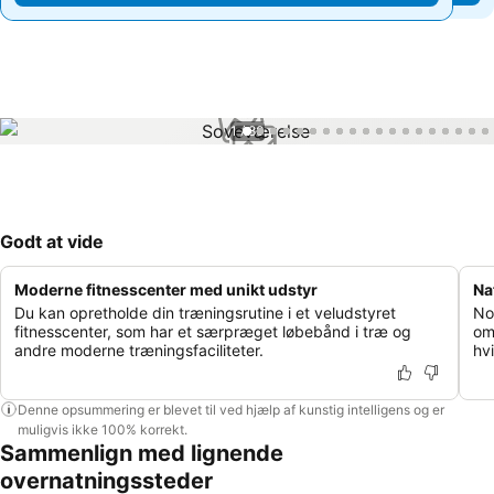
1 / 80
Godt at vide
Moderne fitnesscenter med unikt udstyr
Na
Du kan opretholde din træningsrutine i et veludstyret
No
fitnesscenter, som har et særpræget løbebånd i træ og
om
andre moderne træningsfaciliteter.
hv
Denne opsummering er blevet til ved hjælp af kunstig intelligens og er
muligvis ikke 100% korrekt.
Sammenlign med lignende
overnatningssteder