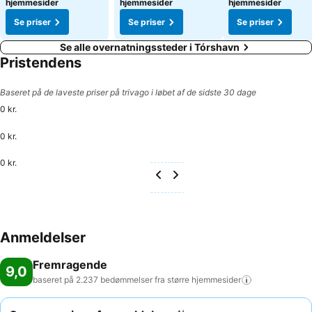
hjemmesider
hjemmesider
hjemmesider
Se priser
Se priser
Se priser
Se alle overnatningssteder i Tórshavn
Pristendens
Baseret på de laveste priser på trivago i løbet af de sidste 30 dage
0 kr.
0 kr.
0 kr.
Anmeldelser
Fremragende
9,0
baseret på 2.237 bedømmelser fra større
hjemmesider