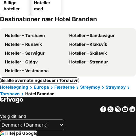
Billige
Hoteller
hoteller
med
parkering
Destinationer nær Hotel Brandan
Hoteller – Tórshavn
Hoteller – Sandavágur
Hoteller – Runavík
Hoteller – Klaksvík
Hoteller – Sørvágur
Hoteller – Skálavík
Hoteller – Gjógv
Hoteller – Strendur
Hoteller – Vestmanna
Se alle overnatningssteder i Tórshavn
Hotelsøgning
Europa
Færøerne
Streymoy
Streymoy
Tórshavn
Hotel Brandan
Facebook
Twitter
Insta
Yo
Vælg dit land
Tilføj på Google