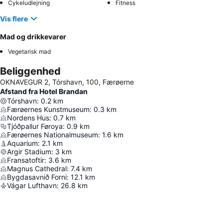
Cykeludlejning
Fitness
Vis flere
Mad og drikkevarer
Vegetarisk mad
Beliggenhed
OKNAVEGUR 2, Tórshavn, 100, Færøerne
Afstand fra Hotel Brandan
Tórshavn
:
0.2
km
Færøernes Kunstmuseum
:
0.3
km
Nordens Hus
:
0.7
km
Tjóðpallur Føroya
:
0.9
km
Færøernes Nationalmuseum
:
1.6
km
Aquarium
:
2.1
km
Argir Stadium
:
3
km
Fransatoftir
:
3.6
km
Magnus Cathedral
:
7.4
km
Bygdasavnið Forni
:
12.1
km
Vágar Lufthavn
:
26.8
km