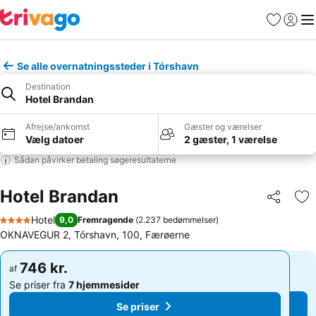
Favoritter
Log ind
Me
Se alle overnatningssteder i Tórshavn
Destination
Hotel Brandan
Afrejse/ankomst
Gæster og værelser
Vælg datoer
2 gæster, 1 værelse
Sådan påvirker betaling søgeresultaterne
Hotel Brandan
Del
Føj
Hotel
9,0
Fremragende
(
2.237 bedømmelser
)
4 Stjerner
OKNAVEGUR 2, Tórshavn, 100, Færøerne
746 kr.
746 kr.
af
af
Se priser fra
7 hjemmesider
Se priser fra
7 hjemmesider
Se priser
Se priser