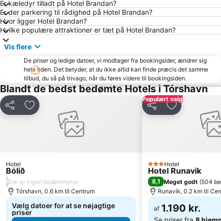
Er kæledyr tilladt på Hotel Brandan?
Er der parkering til rådighed på Hotel Brandan?
Hvor ligger Hotel Brandan?
Hvilke populære attraktioner er tæt på Hotel Brandan?
Vis flere
De priser og ledige datoer, vi modtager fra bookingsider, ændrer sig
hele tiden. Det betyder, at du ikke altid kan finde præcis det samme
tilbud, du så på trivago, når du føres videre til bookingsiden.
Blandt de bedst bedømte Hotels i Tórshavn
Populært valg
Del
Føj til favoritter
Del
Føj til favorit
Hotel
Hotel
3 Stjerner
Bólið
Hotel Runavik
/
8,1
Der er ingen bedømmelse
Meget godt
(
504 b
Tórshavn, 0.6 km til Centrum
Runavík, 0.2 km til Ce
Vælg datoer for at se nøjagtige
1.190 kr.
af
priser
Se priser fra
8 hjem