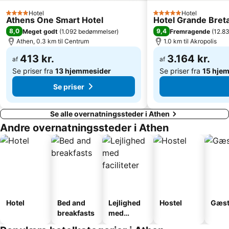
Vouliagmeni Lake
Technological Cultural Park Lavrion
Hotel
Hotel
4 Stjerner
5 Stjerner
Athens One Smart Hotel
Hotel Grande Breta
Porto Germeno
Fetiye Mosque
8,0
9,4
Meget godt
(
1.092 bedømmelser
)
Fremragende
(
12.8
Kerameikos
Hellas Pharm 2013
Athen, 0.3 km til Centrum
1.0 km til Akropolis
Municipal Theater of Pireus
Vrilissia
413 kr.
3.164 kr.
af
af
Se priser fra
13 hjemmesider
Se priser fra
15 hje
Se priser
Se alle overnatningssteder i Athen
Andre overnatningssteder i Athen
Hotel
Bed and
Lejlighed
Hostel
Gæst
breakfasts
med
faciliteter