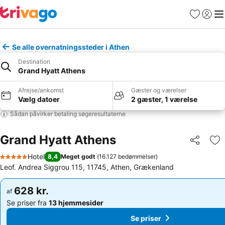
Favoritter
Log ind
Me
Se alle overnatningssteder i Athen
Destination
Grand Hyatt Athens
Afrejse/ankomst
Gæster og værelser
Vælg datoer
2 gæster, 1 værelse
Sådan påvirker betaling søgeresultaterne
Grand Hyatt Athens
Del
Føj
Hotel
8,4
Meget godt
(
16.127 bedømmelser
)
5 Stjerner
Leof. Andrea Siggrou 115, 11745, Athen, Grækenland
628 kr.
628 kr.
af
af
Se priser fra
13 hjemmesider
Se priser fra
13 hjemmesider
Se priser
Se priser