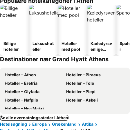
Populære hotelkategorier i Athen
Billige
Luksushot
Hoteller
Kæledyrsv
Spah
hoteller
eller
med pool
enlige
r
hoteller
Destinationer nær Grand Hyatt Athens
Hoteller – Athen
Hoteller – Piraeus
Hoteller – Eretria
Hoteller – Tolo
Hoteller – Glyfada
Hoteller – Plepi
Hoteller – Nafplio
Hoteller – Askeli
Hoteller – Nea Makri
Se alle overnatningssteder i Athen
Hotelsøgning
Europa
Grækenland
Attika