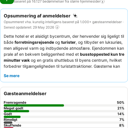
baseret på 16.127 bedømmelser fra større
hjemmesider
Opsummering af anmeldelser
Opsummeret vha. kunstig intelligens baseret på 1.000+ gæsteanmeldelser ·
Senest opdateret: 29 May 2026
Dette hotel er et alsidigt bycentrum, der henvender sig ligeligt til
både
forretningsrejsende
og
turister
, og tilbyder en luksuriøs,
men alligevel varm og indbydende atmosfære. Ejendommen kan
prale af en bekvem beliggenhed med et
busstoppested kun tre
minutter væk
og en gratis shuttlebus til byens centrum, hvilket
forbedrer tilgængeligheden til turistattraktioner. Gæsterne kan
nyde et imponerende
tagpoolområde
med en infinity-pool med
Se mere
en fantastisk udsigt over byen. Personalet får konsekvent stor
ros for deres enestående varme og professionalisme, og
morgenmadsbuffeten
fremhæves for dens omfattende
Gæsteanmeldelser
variation og kvalitet. For et mere roligt ophold bør gæster
overveje at anmode om et værelse, der vender væk fra den
Fremragende
50
%
travle motorvej.
Meget godt
21
%
Godt
14
%
Rimeligt
7
%
Skuffende
8
%