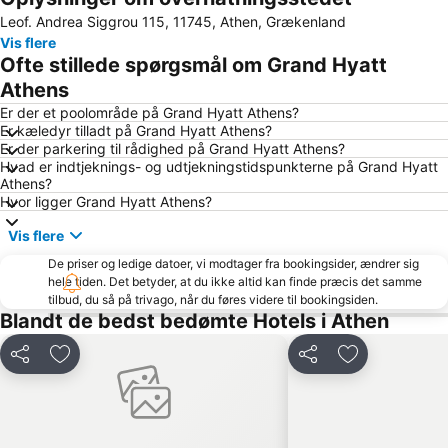
Leof. Andrea Siggrou 115, 11745, Athen, Grækenland
The Athens Pireaus Electric Railways Museum
Vouliagmeni Beach
Vis flere
Lavrio Port
Aegina Port
Ofte stillede spørgsmål om Grand Hyatt
Pandora
Kavouri Beach
Athens
Piraeus Metro Station
Kallithea
Er der et poolområde på Grand Hyatt Athens?
Er kæledyr tilladt på Grand Hyatt Athens?
Megaron - Athens International Conference Centre
Saronida
Er der parkering til rådighed på Grand Hyatt Athens?
Hvad er indtjeknings- og udtjekningstidspunkterne på Grand Hyatt
Ermou
Sun Coast
Athens?
Νational Park Of Sounion
Piraeus Center
Hvor ligger Grand Hyatt Athens?
Marina Glyfadas
Traditional Settlement of Anafiotika
Vis flere
Zafiro
Α Beach Voula
De priser og ledige datoer, vi modtager fra bookingsider, ændrer sig
hele tiden. Det betyder, at du ikke altid kan finde præcis det samme
Panathenaic Stadium
Moschato
tilbud, du så på trivago, når du føres videre til bookingsiden.
Eretria
Parthenon
Blandt de bedst bedømte Hotels i Athen
Church of Metamorfosi tou Sotiros - Agios Sostis
Athens Railway Station - Stathmos Larisis
Del
Føj til favoritter
Del
Føj til favorit
Lagonisi
Nea Smyrni
Agios Dimitrios Plakas
Aerides
OAKA Olympic Stadium
Yabanaki