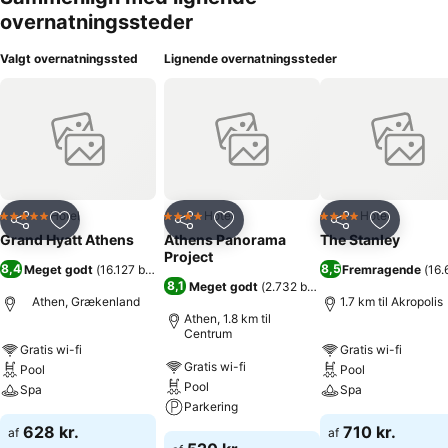
overnatningssteder
Valgt overnatningssted
Lignende overnatningssteder
Hotel
Hotel
Hotel
5 Stjerner
4 Stjerner
4 Stjerner
Del
Føj til favoritter
Del
Føj til favoritter
Del
Føj til fa
Grand Hyatt Athens
Athens Panorama
The Stanley
Project
8,4
8,5
Meget godt
(
16.127 bedømmelser
)
Fremragende
(
16.
8,1
Meget godt
(
2.732 bedømmelser
)
Athen, Grækenland
1.7 km til Akropolis
Athen, 1.8 km til
Centrum
Gratis wi-fi
Gratis wi-fi
Gratis wi-fi
Pool
Pool
Pool
Spa
Spa
Parkering
628 kr.
710 kr.
af
af