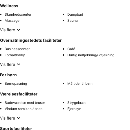
Wellness
Skønhedscenter
Dampbad
Massage
Sauna
Vis flere
Overnatningsstedets faciliteter
Businesscenter
Café
Forhal/lobby
Hurtig indtjekning/udtjekning
Vis flere
For børn
Børnepasning
Måltider til børn
Værelsesfaciliteter
Badeværelse med bruser
Strygebræt
Vinduer som kan åbnes
Fjernsyn
Vis flere
Sportsfaciliteter