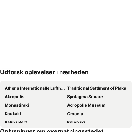
Udforsk oplevelser i nærheden
Udvid kort
Athens Internationalle Lufthavn Eleftherios Venizelos
Traditional Settlment of Plaka
Akropolis
Syntagma Square
Monastiraki
Acropolis Museum
Koukaki
Omonia
Rafina Port
Kolonaki
Oplysninger om overnatningsstedet
Port of Piraeus
Psirri