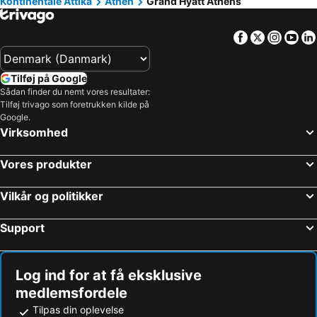
Kontinentale Attika
Athen
Grand Hyatt Athens
Facebook
Twitter
Insta
Yo
Tilføj på Google
Sådan finder du nemt vores resultater:
Tilføj trivago som foretrukken kilde på
Google.
Virksomhed
Vores produkter
Vilkår og politikker
Support
Log ind for at få eksklusive
medlemsfordele
Tilpas din oplevelse