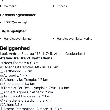
Golfbane
Fitness
Hotellets egenskaber
LGBTQ+-venligt
Tilgængelighed
Handicapvenlig rute
Handicapvenlig parkering
Beliggenhed
Leof. Andrea Siggrou 115, 11745, Athen, Grækenland
Afstand fra Grand Hyatt Athens
Neos Kosmos
:
0.9
km
Odeon Of Herodes Atticus
:
1.6
km
Parthenon
:
1.7
km
Acropolis
:
1.7
km
Athena Nike Temple
:
1.7
km
Erechtheum
:
1.8
km
Templet For Den Olympiske Zeus
:
1.9
km
Ancient Agora Of Athens
:
2
km
Temple Of Hephaestus
:
2
km
Panathenaic Stadium
:
2.3
km
Athen
:
3.1
km
Athens International Airport
:
20.3
km