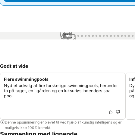
1 / 99
Godt at vide
Flere swimmingpools
In
Nyd et udvalg af fire forskellige swimmingpools, herunder
Dy
to på taget, en i gården og en luksuriøs indendørs spa-
på
pool.
og
Denne opsummering er blevet til ved hjælp af kunstig intelligens og er
muligvis ikke 100% korrekt.
Sammenlign med lignende