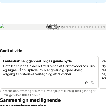
1 / 54
Godt at vide
Fantastisk beliggenhed i Rigas gamle bydel
Re
Hotellet er ideelt placeret ved siden af Sorthovedernes Hus
Ny
og Rigas Rådhusplads, hvilket giver dig øjeblikkelig
re
adgang til historiske vartegn og attraktioner.
hø
so
Denne opsummering er blevet til ved hjælp af kunstig intelligens og er
muligvis ikke 100% korrekt.
Sammenlign med lignende