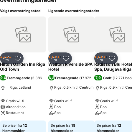
overnatningssteder
Valgt overnatningssted
Lignende overnatningssteder
Hotel
Hotel
Hotel
4 Stjerner
4 Stjerner
4 Stjerner
Del
Føj til favoritter
Del
Føj til favoritter
Del
Føj til fa
Hilton Garden Inn Riga
Wellton Riverside SPA
Radisson Blu Hotel
Old Town
Hotel
Spa, Daugava Riga
9,0
8,8
7,9
Fremragende
(
3.386 bedømmelser
Fremragende
)
(
17.972 bedømmelser
Godt
(
12.771 be
)
Riga, Letland
Riga, 0.5 km til Centrum
Riga, 0.9 km til Ce
Gratis wi-fi
Gratis wi-fi
Gratis wi-fi
Aircondition
Pool
Pool
Restaurant
Spa
Spa
Se priser
Se priser
Se priser
Se priser fra
12
Se priser fra
18
Se priser fra
12
hjemmesider
hjemmesider
hjemmesider