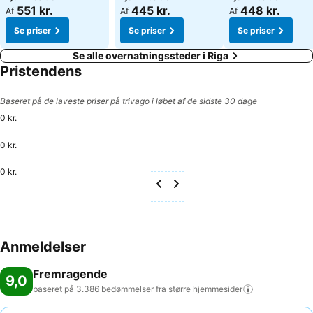
551 kr.
445 kr.
448 kr.
Af
Af
Af
Se priser
Se priser
Se priser
Se alle overnatningssteder i Riga
Pristendens
Baseret på de laveste priser på trivago i løbet af de sidste 30 dage
0 kr.
0 kr.
0 kr.
Anmeldelser
Fremragende
9,0
baseret på 3.386 bedømmelser fra større
hjemmesider