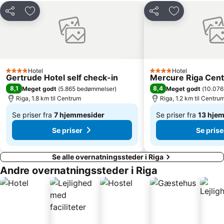
Del
Føj til favoritter
Del
Føj til favorit
Hotel
Hotel
4 Stjerner
4 Stjerner
Gertrude Hotel self check-in
Mercure Riga Cent
8,1
8,4
Meget godt
(
5.865 bedømmelser
)
Meget godt
(
10.076
Riga, 1.8 km til Centrum
Riga, 1.2 km til Centru
Se priser fra
7 hjemmesider
Se priser fra
13 hje
Af
Af
Se priser
Se prise
280 kr.
481 kr.
Se alle overnatningssteder i Riga
Andre overnatningssteder i Riga