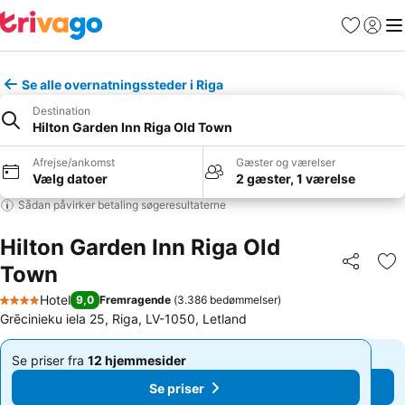
Favoritter
Log ind
Me
Se alle overnatningssteder i Riga
Destination
Hilton Garden Inn Riga Old Town
Afrejse/ankomst
Gæster og værelser
Vælg datoer
2 gæster, 1 værelse
Sådan påvirker betaling søgeresultaterne
Hilton Garden Inn Riga Old
Town
Del
Føj
Hotel
9,0
Fremragende
(
3.386 bedømmelser
)
4 Stjerner
Grēcinieku iela 25, Riga, LV-1050, Letland
Se priser fra
12 hjemmesider
Se priser fra
12 hjemmesider
Af
Af
Se priser
Se priser
551 kr.
551 kr.