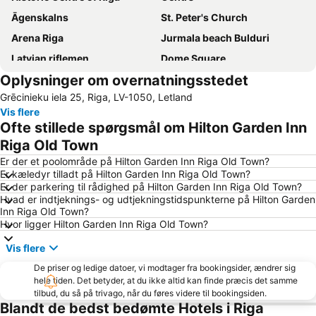
Āgenskalns
St. Peter's Church
Arena Riga
Jurmala beach Bulduri
Latvian riflemen
Dome Square
Oplysninger om overnatningsstedet
Rīgas pasažieru termināls
Jurmala beach Majori
Grēcinieku iela 25, Riga, LV-1050, Letland
Kurzemes rajons
Mūkupurvs
Vis flere
Vecāķi
Ofte stillede spørgsmål om Hilton Garden Inn
Riga Old Town
Er der et poolområde på Hilton Garden Inn Riga Old Town?
Er kæledyr tilladt på Hilton Garden Inn Riga Old Town?
Er der parkering til rådighed på Hilton Garden Inn Riga Old Town?
Hvad er indtjeknings- og udtjekningstidspunkterne på Hilton Garden
Inn Riga Old Town?
Hvor ligger Hilton Garden Inn Riga Old Town?
Vis flere
De priser og ledige datoer, vi modtager fra bookingsider, ændrer sig
hele tiden. Det betyder, at du ikke altid kan finde præcis det samme
tilbud, du så på trivago, når du føres videre til bookingsiden.
Blandt de bedst bedømte Hotels i Riga