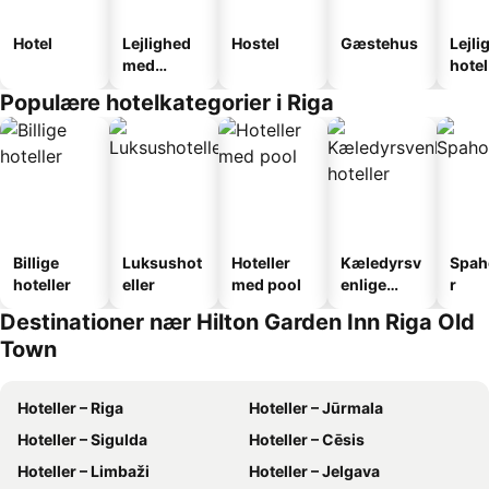
Hotel
Lejlighed
Hostel
Gæstehus
Lejli
med
hotel
faciliteter
Populære hotelkategorier i Riga
Billige
Luksushot
Hoteller
Kæledyrsv
Spah
hoteller
eller
med pool
enlige
r
hoteller
Destinationer nær Hilton Garden Inn Riga Old
Town
Hoteller – Riga
Hoteller – Jūrmala
Hoteller – Sigulda
Hoteller – Cēsis
Hoteller – Limbaži
Hoteller – Jelgava