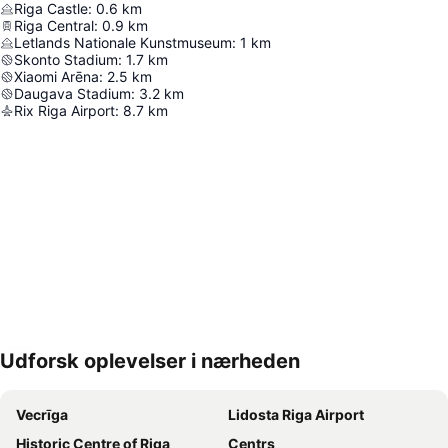
Riga Castle
:
0.6
km
Riga Central
:
0.9
km
Letlands Nationale Kunstmuseum
:
1
km
Skonto Stadium
:
1.7
km
Xiaomi Arēna
:
2.5
km
Daugava Stadium
:
3.2
km
Rix Riga Airport
:
8.7
km
Udforsk oplevelser i nærheden
Udvid kort
Vecrīga
Lidosta Riga Airport
Historic Centre of Riga
Centrs