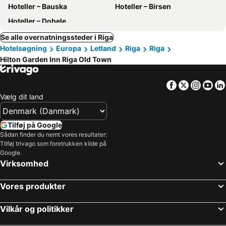
Hoteller – Bauska
Hoteller – Birsen
Hoteller – Dobele
Se alle overnatningssteder i Riga
Hotelsøgning
Europa
Letland
Riga
Riga
Hilton Garden Inn Riga Old Town
Facebook
Twitter
Insta
Yo
Vælg dit land
Tilføj på Google
Sådan finder du nemt vores resultater:
Tilføj trivago som foretrukken kilde på
Google.
Virksomhed
Vores produkter
Vilkår og politikker