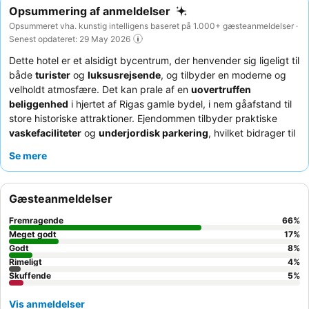
Opsummering af anmeldelser
Opsummeret vha. kunstig intelligens baseret på 1.000+ gæsteanmeldelser ·
Senest opdateret: 29 May 2026
Dette hotel er et alsidigt bycentrum, der henvender sig ligeligt til
både
turister
og
luksusrejsende
, og tilbyder en moderne og
velholdt atmosfære. Det kan prale af en
uovertruffen
beliggenhed
i hjertet af Rigas gamle bydel, i nem gåafstand til
store historiske attraktioner. Ejendommen tilbyder praktiske
vaskefaciliteter
og
underjordisk parkering
, hvilket bidrager til
den samlede komfort og værdi. Gæsterne roser konsekvent det
Se mere
venlige og professionelle personale, og morgenmadsbuffeten
skiller sig ud med sit omfattende udvalg, herunder frisklavede
æg og et dedikeret lettisk hjørne. For et mere roligt ophold kan
Gæsteanmeldelser
du overveje at anmode om et værelse med udsigt til haven.
Fremragende
66
%
Meget godt
17
%
Godt
8
%
Rimeligt
4
%
Skuffende
5
%
Vis anmeldelser