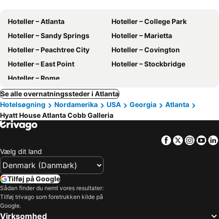
Hoteller – Atlanta
Hoteller – College Park
Hoteller – Sandy Springs
Hoteller – Marietta
Hoteller – Peachtree City
Hoteller – Covington
Hoteller – East Point
Hoteller – Stockbridge
Hoteller – Rome
Se alle overnatningssteder i Atlanta
Hotelsøgning
Nordamerika
USA
Georgia
Atlanta
Hyatt House Atlanta Cobb Galleria
Facebook
Twitter
Insta
Yo
Vælg dit land
Tilføj på Google
Sådan finder du nemt vores resultater:
Tilføj trivago som foretrukken kilde på
Google.
Virksomhed