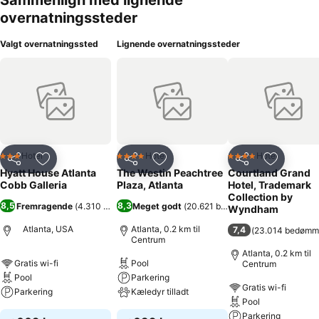
Sammenlign med lignende
overnatningssteder
Valgt overnatningssted
Lignende overnatningssteder
Hotel
Hotel
Hotel
3 Stjerner
4 Stjerner
4 Stjerner
Del
Føj til favoritter
Del
Føj til favoritter
Del
Føj til fa
Hyatt House Atlanta
The Westin Peachtree
Courtland Grand
Cobb Galleria
Plaza, Atlanta
Hotel, Trademark
Collection by
8,5
8,3
Fremragende
(
4.310 bedømmelser
Meget godt
)
(
20.621 bedømmelser
)
Wyndham
Atlanta, USA
Atlanta, 0.2 km til
7,4
(
23.014 bedømm
Centrum
Atlanta, 0.2 km til
Gratis wi-fi
Pool
Centrum
Pool
Parkering
Gratis wi-fi
Parkering
Kæledyr tilladt
Pool
Parkering