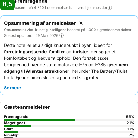
Fremragende
8,5
baseret på 4.310 bedømmelser fra større
hjemmesider
Opsummering af anmeldelser
Opsummeret vha. kunstig intelligens baseret på 1.000+ gæsteanmeldelser ·
Senest opdateret: 29 May 2026
Dette hotel er et alsidigt knudepunkt i byen, ideelt for
forretningsrejsende
,
familier
og
turister
, der søger et
komfortabelt og bekvemt ophold. Den førsteklasses
beliggenhed nær de store motorveje I-75 og I-285 giver
nem
adgang til Atlantas attraktioner
, herunder The Battery/Truist
Park. Ejendommen skiller sig ud med sin
gratis
morgenmadsbuffet
, der roses for sit brede udvalg af varme og
Se mere
kolde retter. Gæsterne fremhæver konsekvent det enestående
personale og service
og bemærker deres professionalisme og
hjælpsomhed. For en forbedret oplevelse kan du overveje at
Gæsteanmeldelser
booke en af de
rummelige suiter
med separate
opholdsområder og køkkener for en lejlighedslignende følelse.
Fremragende
55
%
Meget godt
21
%
Godt
11
%
Rimeligt
7
%