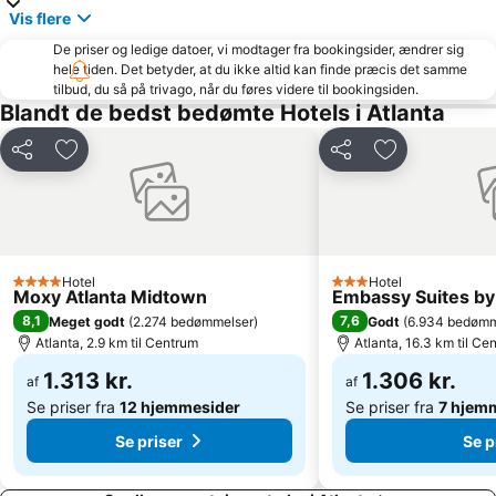
Vis flere
De priser og ledige datoer, vi modtager fra bookingsider, ændrer sig
hele tiden. Det betyder, at du ikke altid kan finde præcis det samme
tilbud, du så på trivago, når du føres videre til bookingsiden.
Blandt de bedst bedømte Hotels i Atlanta
Del
Føj til favoritter
Del
Føj til favorit
Hotel
Hotel
4 Stjerner
3 Stjerner
Moxy Atlanta Midtown
Embassy Suites by 
8,1
7,6
Meget godt
(
2.274 bedømmelser
)
Godt
(
6.934 bedømm
Atlanta, 2.9 km til Centrum
Atlanta, 16.3 km til Ce
1.313 kr.
1.306 kr.
af
af
Se priser fra
12 hjemmesider
Se priser fra
7 hjem
Se priser
Se p