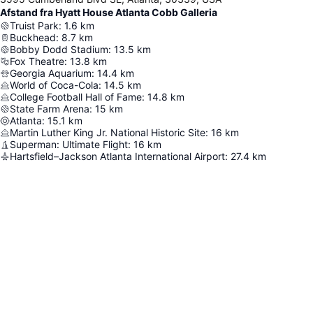
Afstand fra Hyatt House Atlanta Cobb Galleria
Truist Park
:
1.6
km
Buckhead
:
8.7
km
Bobby Dodd Stadium
:
13.5
km
Fox Theatre
:
13.8
km
Georgia Aquarium
:
14.4
km
World of Coca-Cola
:
14.5
km
College Football Hall of Fame
:
14.8
km
State Farm Arena
:
15
km
Atlanta
:
15.1
km
Martin Luther King Jr. National Historic Site
:
16
km
Superman: Ultimate Flight
:
16
km
Hartsfield–Jackson Atlanta International Airport
:
27.4
km