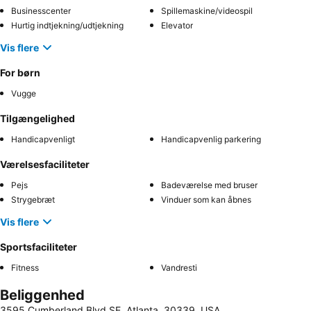
Businesscenter
Spillemaskine/videospil
Hurtig indtjekning/udtjekning
Elevator
Vis flere
For børn
Vugge
Tilgængelighed
Handicapvenligt
Handicapvenlig parkering
Værelsesfaciliteter
Pejs
Badeværelse med bruser
Strygebræt
Vinduer som kan åbnes
Vis flere
Sportsfaciliteter
Fitness
Vandresti
Beliggenhed
3595 Cumberland Blvd SE, Atlanta, 30339, USA