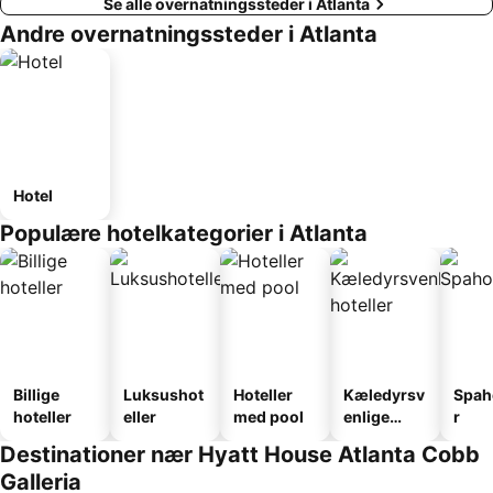
Se alle overnatningssteder i Atlanta
Andre overnatningssteder i Atlanta
Hotel
Populære hotelkategorier i Atlanta
Billige
Luksushot
Hoteller
Kæledyrsv
Spah
hoteller
eller
med pool
enlige
r
hoteller
Destinationer nær Hyatt House Atlanta Cobb
Galleria