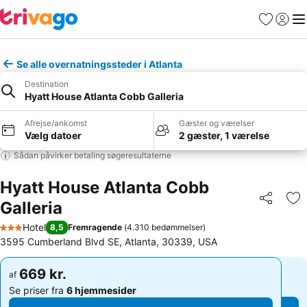
Favoritter
Log ind
Me
Se alle overnatningssteder i Atlanta
Destination
Hyatt House Atlanta Cobb Galleria
Afrejse/ankomst
Gæster og værelser
Vælg datoer
2 gæster, 1 værelse
Sådan påvirker betaling søgeresultaterne
Hyatt House Atlanta Cobb
Galleria
Del
Føj
Hotel
8,5
Fremragende
(
4.310 bedømmelser
)
3 Stjerner
3595 Cumberland Blvd SE, Atlanta, 30339, USA
669 kr.
669 kr.
af
af
Se priser fra
6 hjemmesider
Se priser fra
6 hjemmesider