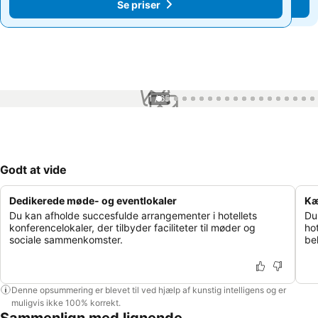
Se priser
Se priser
1 / 65
Godt at vide
Dedikerede møde- og eventlokaler
Kæ
Du kan afholde succesfulde arrangementer i hotellets
Du
konferencelokaler, der tilbyder faciliteter til møder og
hot
sociale sammenkomster.
be
Denne opsummering er blevet til ved hjælp af kunstig intelligens og er
muligvis ikke 100% korrekt.