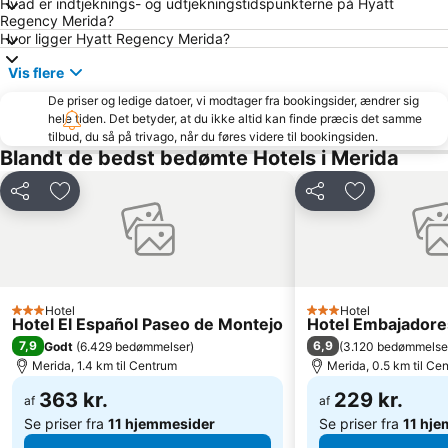
Hvad er indtjeknings- og udtjekningstidspunkterne på Hyatt
Regency Merida?
Hvor ligger Hyatt Regency Merida?
Vis flere
De priser og ledige datoer, vi modtager fra bookingsider, ændrer sig
hele tiden. Det betyder, at du ikke altid kan finde præcis det samme
tilbud, du så på trivago, når du føres videre til bookingsiden.
Blandt de bedst bedømte Hotels i Merida
Del
Føj til favoritter
Del
Føj til favori
Hotel
Hotel
3 Stjerner
3 Stjerner
Hotel El Español Paseo de Montejo
Hotel Embajadore
7,9
6,9
Godt
(
6.429 bedømmelser
)
(
3.120 bedømmelse
Merida, 1.4 km til Centrum
Merida, 0.5 km til Ce
363 kr.
229 kr.
af
af
Se priser fra
11 hjemmesider
Se priser fra
11 hj