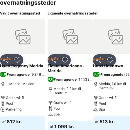
overnatningssteder
Valgt overnatningssted
Lignende overnatningssteder
Hotel
Hotel
Hotel
4 Stjerner
4 Stjerner
4 Stjerner
Del
Føj til favoritter
Del
Føj til favoritter
Del
Føj til fa
Hyatt Regency Merida
Fiesta Americana -
Hotel Unknown
Merida
8,8
8,7
Fremragende
(
9.846 bedømmelser
)
Fremragende
(
99
9,0
Fremragende
(
14.133 bedømmelser
)
Merida, Mexico
Merida, 1.0 km til
Centrum
Merida, 2.2 km til
Centrum
Gratis wi-fi
Gratis wi-fi
Gratis wi-fi
Pool
Pool
Pool
Parkering
Spa
Spa
812 kr.
513 kr.
af
af
1.099 kr.
af