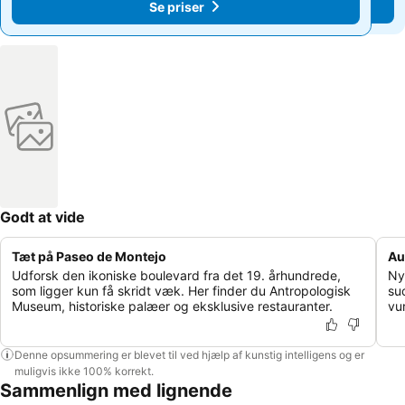
Se priser
Se priser
Godt at vide
Tæt på Paseo de Montejo
Au
Udforsk den ikoniske boulevard fra det 19. århundrede,
Nyd
som ligger kun få skridt væk. Her finder du Antropologisk
su
Museum, historiske palæer og eksklusive restauranter.
vu
Denne opsummering er blevet til ved hjælp af kunstig intelligens og er
muligvis ikke 100% korrekt.
Sammenlign med lignende