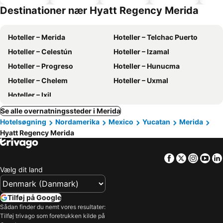
hoteller
Destinationer nær Hyatt Regency Merida
Hoteller – Merida
Hoteller – Telchac Puerto
Hoteller – Celestún
Hoteller – Izamal
Hoteller – Progreso
Hoteller – Hunucma
Hoteller – Chelem
Hoteller – Uxmal
Hoteller – Ixil
Se alle overnatningssteder i Merida
Hotelsøgning
Nordamerika
Mexico
Yucatan
Merida
Hyatt Regency Merida
Facebook
Twitter
Insta
Yo
Vælg dit land
Tilføj på Google
Sådan finder du nemt vores resultater:
Tilføj trivago som foretrukken kilde på