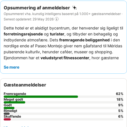
Opsummering af anmeldelser
Opsummeret vha. kunstig intelligens baseret på 1.000+ gæsteanmeldelser ·
Senest opdateret: 29 May 2026
Dette hotel er et alsidigt bycentrum, der henvender sig ligeligt til
forretningsrejsende
og
turister
, og tilbyder en behagelig og
indbydende atmosfære. Dets
fremragende beliggenhed
i den
nordlige ende af Paseo Montejo giver nem gåafstand til Méridas
pulserende kulturliv, herunder caféer, museer og shopping.
Ejendommen har et
veludstyret fitnesscenter
, hvor gæsterne
kan opretholde deres træningsrutiner. Gæsterne roser
Se mere
konsekvent det
venlige og opmærksomme personale
og den
omfattende
morgenmadsbuffet
, som inkluderer lokale og
internationale retter. For en mere rolig oplevelse bør gæsterne
Gæsteanmeldelser
anmode om et værelse med udsigt til haven.
Fremragende
62
%
Meget godt
18
%
Godt
9
%
Rimeligt
5
%
Skuffende
6
%