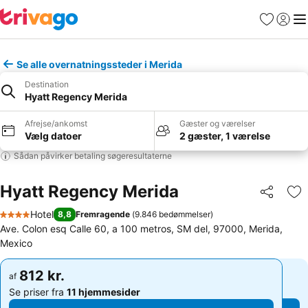
Favoritter
Log ind
Me
Se alle overnatningssteder i Merida
Destination
Hyatt Regency Merida
Afrejse/ankomst
Gæster og værelser
Vælg datoer
2 gæster, 1 værelse
Sådan påvirker betaling søgeresultaterne
Hyatt Regency Merida
Del
Føj
Hotel
8,8
Fremragende
(
9.846 bedømmelser
)
4 Stjerner
Ave. Colon esq Calle 60, a 100 metros, SM del, 97000, Merida,
Mexico
812 kr.
812 kr.
af
af
Se priser fra
11 hjemmesider
Se priser fra
11 hjemmesider