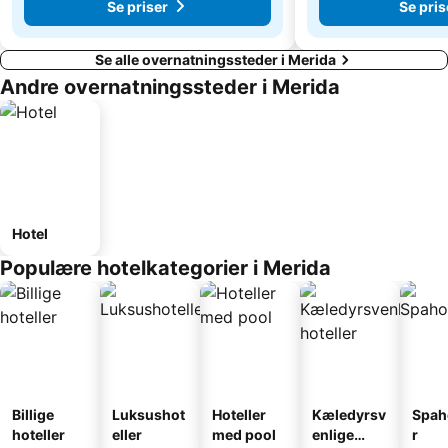
Se priser
Se pris
Se alle overnatningssteder i Merida
Andre overnatningssteder i Merida
Hotel
Populære hotelkategorier i Merida
Billige
Luksushot
Hoteller
Kæledyrsv
Spah
hoteller
eller
med pool
enlige
r