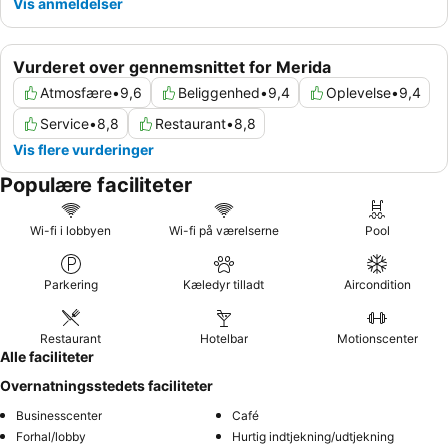
Vis anmeldelser
Vurderet over gennemsnittet for Merida
Atmosfære
•
9,6
Beliggenhed
•
9,4
Oplevelse
•
9,4
Service
•
8,8
Restaurant
•
8,8
Vis flere vurderinger
Populære faciliteter
Wi-fi i lobbyen
Wi-fi på værelserne
Pool
Parkering
Kæledyr tilladt
Aircondition
Restaurant
Hotelbar
Motionscenter
Alle faciliteter
Overnatningsstedets faciliteter
Businesscenter
Café
Forhal/lobby
Hurtig indtjekning/udtjekning