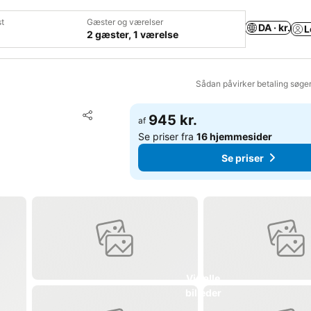
t
Gæster og værelser
DA · kr.
L
2 gæster, 1 værelse
Sådan påvirker betaling søge
Føj til favoritter
945 kr.
af
Del
Se priser fra
16 hjemmesider
Se priser