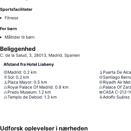
Sportsfaciliteter
Fitness
For børn
Måltider til børn
Beliggenhed
C. de la Salud, 3, 28013, Madrid, Spanien
Afstand fra Hotel Liabeny
Madrid
:
0.2
km
Puerta De Alca
Sol
:
0.2
km
Santiago Bern
Plaza Mayor
:
0.5
km
Riyadh Air Met
Royal Palace Of Madrid
:
0.8
km
Palace Of Zar
Prado Museum
:
1.2
km
CASA C-212-1
Templo de Debod
:
1.3
km
Udforsk oplevelser i nærheden