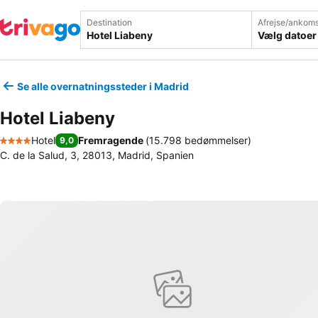
Destination
Afrejse/ankoms
Vælg datoer
Se alle overnatningssteder i Madrid
Hotel Liabeny
Hotel
Fremragende
(
15.798 bedømmelser
)
9,0
4 Stjerner
C. de la Salud, 3, 28013, Madrid, Spanien