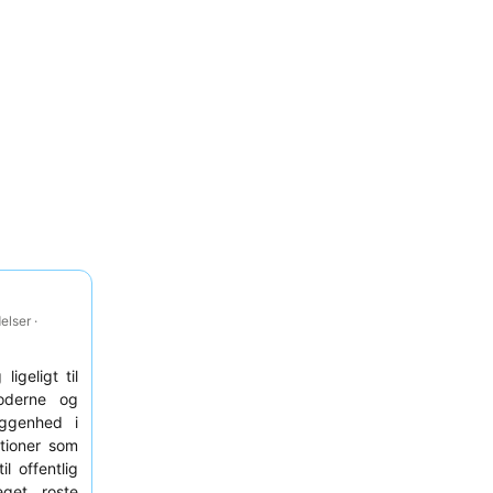
lser ·
igeligt til
oderne og
iggenhed i
ktioner som
 offentlig
eget roste