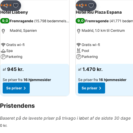
Føj til favoritter
Føj til favoritter
Hotel
Hotel
4 Stjerner
4 Stjerner
Del
Del
Hotel Liabeny
Hotel Riu Plaza Espana
9,0
9,0
Fremragende
(
15.798 bedømmelser
)
Fremragende
(
41.771 bedø
Madrid, Spanien
Madrid, 1.0 km til Centrum
Gratis wi-fi
Gratis wi-fi
Spa
Pool
Parkering
Parkering
945 kr.
1.470 kr.
af
af
Se priser fra
16 hjemmesider
Se priser fra
16 hjemmesider
Se priser
Se priser
Pristendens
Baseret på de laveste priser på trivago i løbet af de sidste 30 dage
0 kr.