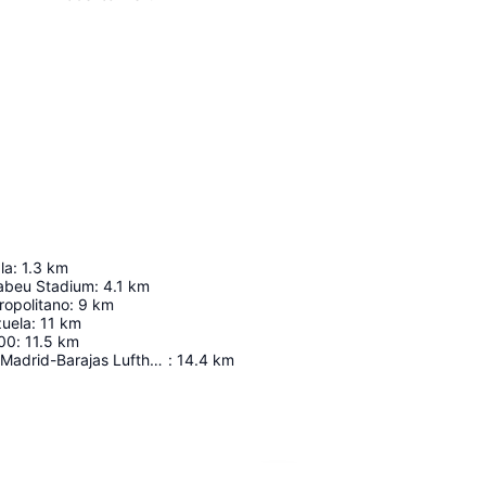
la
:
1.3
km
abeu Stadium
:
4.1
km
ropolitano
:
9
km
zuela
:
11
km
00
:
11.5
km
Adolfo Suárez Madrid-Barajas Lufthavn
:
14.4
km