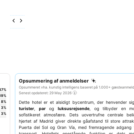
Opsummering af anmeldelser
Opsummeret vha. kunstig intelligens baseret på 1.000+ gæsteanmelde
67
%
Senest opdateret: 29 May 2026
19
%
8
%
Dette hotel er et alsidigt bycentrum, der henvender sig l
3
%
turister
,
par
og
luksusrejsende
, og tilbyder en m
3
%
sofistikeret atmosfære. Dets uovertrufne centrale bel
hjertet af Madrid giver direkte gåafstand til store attra
Puerta del Sol og Gran Vía, med fremragende adgang til
transport. Hotellets enestående funktion er dets m