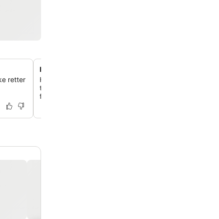
Moderne, nyrenoveret interiør
ke retter
Hotellet kan prale af nyligt ombyggede og velholdte inte
tilbyder en frisk, ren og moderne atmosfære i alle værel
fællesområder.