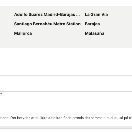
Udvid kort
Adolfo Suárez Madrid–Barajas Airport
La Gran Vía
Santiago Bernabéu Metro Station
Barajas
Mallorca
Malasaña
y?
tiden. Det betyder, at du ikke altid kan finde præcis det samme tilbud, du så på tr