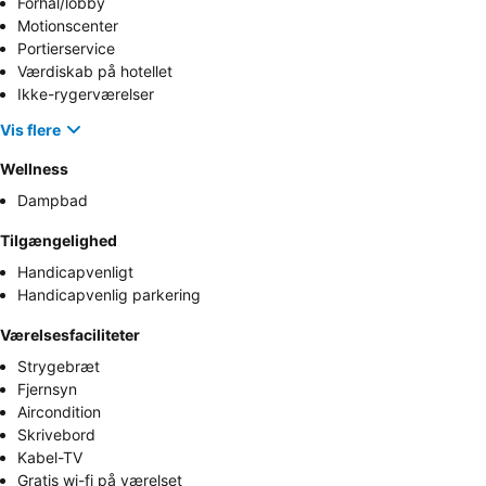
Forhal/lobby
Motionscenter
Portierservice
Værdiskab på hotellet
Ikke-rygerværelser
Vis flere
Wellness
Dampbad
Tilgængelighed
Handicapvenligt
Handicapvenlig parkering
Værelsesfaciliteter
Strygebræt
Fjernsyn
Aircondition
Skrivebord
Kabel-TV
Gratis wi-fi på værelset