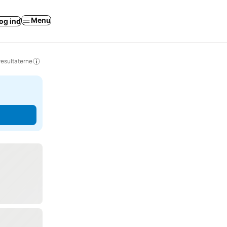
Menu
og ind
resultaterne