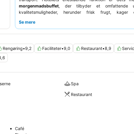
morgenmadsbuffet
, der tilbyder et omfattende 
kvalitetsmuligheder, herunder frisk frugt, kager
specialiteter. Gæsterne roser konsekvent det
opmærk
Se mere
professionelle personale
for deres enestående hjælp
imødekommende væremåde, hvilket sikrer et behageligt o
en mere rolig oplevelse bør gæster overveje at an
værelse mod haven.
Rengøring
•
9,2
Faciliteter
•
9,0
Restaurant
•
8,9
Servi
8,6
lserne
Spa
Restaurant
Café