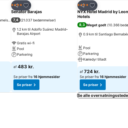
Føj til favoritter
Føj til favoritter
Hotel
Hotel
4 Stjerner
4 Stjerner
Del
Del
Senator Barajas
NYX Hotel Madrid by Leo
Hotels
7,4
mmelser
)
(
21.037 bedømmelser
)
8,3
Meget godt
(
10.366 bed
1.2 km til Adolfo Suárez Madrid–
Barajas Airport
0.9 km til Santiago Bernabé
Gratis wi-fi
Pool
Pool
Parkering
Parkering
Kæledyr tilladt
483 kr.
af
724 kr.
af
Se priser fra
16 hjemmesider
Se priser fra
16 hjemmesider
Se priser
Se priser
Se alle overnatningsstede