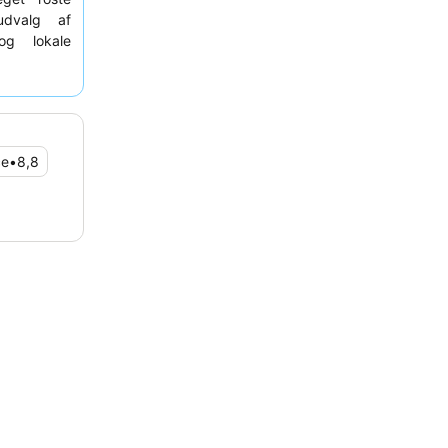
udvalg af
 og lokale
somme og
somhed og
phold. For
mode om et
ce
•
8,8