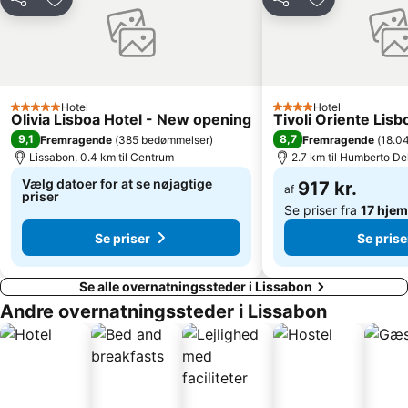
Del
Føj til favoritter
Del
Føj til favorit
Martim Moniz Metro Station
Martim Moniz
Alameda Dom Afonso Henriques
Rua Augusta
Lissabon Zoologisk have
Lisboa Monumental
Caparica beach
Cascais Villa
Hotel
Hotel
5 Stjerner
4 Stjerner
Olivia Lisboa Hotel - New opening
Tivoli Oriente Lisb
Comporta beach
Saldanha Residence
9,1
8,7
Fremragende
(
385 bedømmelser
)
Fremragende
(
18.0
Centro Comercial Roma
Lumiar
Lissabon, 0.4 km til Centrum
2.7 km til Humberto De
Oriente Metro Station
Oceanarium Lissabon
Vælg datoer for at se nøjagtige
917 kr.
af
priser
Se priser fra
17 hje
Se priser
Se prise
Se alle overnatningssteder i Lissabon
Andre overnatningssteder i Lissabon