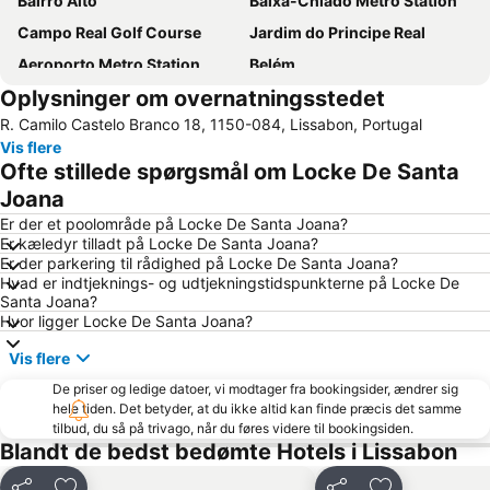
Bairro Alto
Baixa-Chiado Metro Station
Campo Real Golf Course
Jardim do Principe Real
Aeroporto Metro Station
Belém
Oplysninger om overnatningsstedet
Avenida da Liberdade
Graça
R. Camilo Castelo Branco 18, 1150-084, Lissabon, Portugal
Oriente togstation
Lisboa
Vis flere
Rossio Metro Station
Lisbon Port
Ofte stillede spørgsmål om Locke De Santa
Da Luz Stadion
MEO Arena
Joana
Lissabon kongrescenter
Atrium Saldanha
Er der et poolområde på Locke De Santa Joana?
Er kæledyr tilladt på Locke De Santa Joana?
Alcântara
Algés Beach
Er der parkering til rådighed på Locke De Santa Joana?
Hvad er indtjeknings- og udtjekningstidspunkterne på Locke De
Museu de Alhandra Casa Dr. Sousa Martins
Saldanha Metro Station
Santa Joana?
Jardim da Estrela
'San Justa' Elevator
Hvor ligger Locke De Santa Joana?
Benfica
Praça do Comércio
Vis flere
Cais do Sodré Metro Station
Marques de Pombal
De priser og ledige datoer, vi modtager fra bookingsider, ændrer sig
hele tiden. Det betyder, at du ikke altid kan finde præcis det samme
Intendente Metro Station
Arroios Metro Station
tilbud, du så på trivago, når du føres videre til bookingsiden.
Elevador da Bica
FIL: Lissabon internationale messecenter
Blandt de bedst bedømte Hotels i Lissabon
Praia de Carcavelos
Marquês de Pombal Metro Station