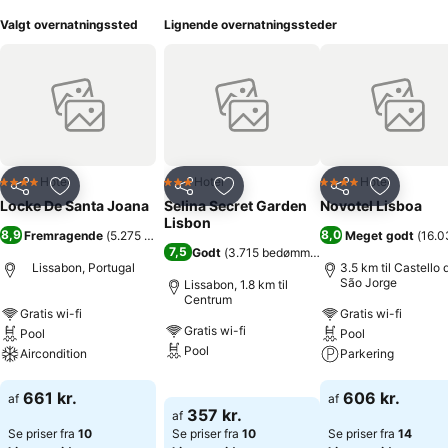
Valgt overnatningssted
Lignende overnatningssteder
Hotel
Hotel
Hotel
4 Stjerner
3 Stjerner
4 Stjerner
Del
Føj til favoritter
Del
Føj til favoritter
Del
Føj til fa
Locke De Santa Joana
Selina Secret Garden
Novotel Lisboa
Lisbon
8,9
8,0
Fremragende
(
5.275 bedømmelser
)
Meget godt
(
16.0
7,5
Godt
(
3.715 bedømmelser
)
Lissabon, Portugal
3.5 km til Castello 
São Jorge
Lissabon, 1.8 km til
Centrum
Gratis wi-fi
Gratis wi-fi
Gratis wi-fi
Pool
Pool
Pool
Aircondition
Parkering
Se priser
Se priser
Se priser
661 kr.
606 kr.
af
af
357 kr.
af
Se priser fra
10
Se priser fra
10
Se priser fra
14