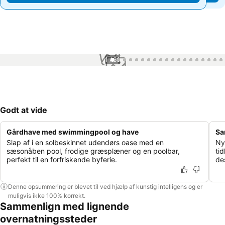
1 / 66
Godt at vide
Gårdhave med swimmingpool og have
Sa
Slap af i en solbeskinnet udendørs oase med en
Ny
sæsonåben pool, frodige græsplæner og en poolbar,
ti
perfekt til en forfriskende byferie.
de
Denne opsummering er blevet til ved hjælp af kunstig intelligens og er
muligvis ikke 100% korrekt.
Sammenlign med lignende
overnatningssteder