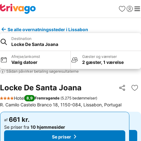
Favoritter
Log ind
Me
Se alle overnatningssteder i Lissabon
Destination
Locke De Santa Joana
Afrejse/ankomst
Gæster og værelser
Vælg datoer
2 gæster, 1 værelse
Sådan påvirker betaling søgeresultaterne
Locke De Santa Joana
Del
Føj
Hotel
8,9
Fremragende
(
5.275 bedømmelser
)
4 Stjerner
R. Camilo Castelo Branco 18, 1150-084, Lissabon, Portugal
661 kr.
661 kr.
af
af
Se priser fra
10 hjemmesider
Se priser fra
10 hjemmesider
Se priser
Se priser