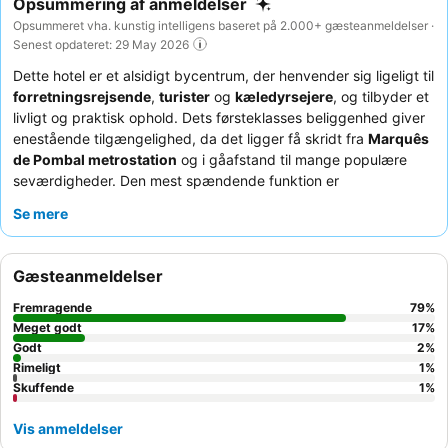
Opsummering af anmeldelser
Opsummeret vha. kunstig intelligens baseret på 2.000+ gæsteanmeldelser ·
Senest opdateret: 29 May 2026
Dette hotel er et alsidigt bycentrum, der henvender sig ligeligt til
forretningsrejsende
,
turister
og
kæledyrsejere
, og tilbyder et
livligt og praktisk ophold. Dets førsteklasses beliggenhed giver
enestående tilgængelighed, da det ligger få skridt fra
Marquês
de Pombal metrostation
og i gåafstand til mange populære
seværdigheder. Den mest spændende funktion er
vaskefaciliteterne
på værelset, herunder vaskemaskiner og
Se mere
tørretumblere, som er særligt praktiske ved længere ophold.
Gæsterne roser konsekvent det
venlige og imødekommende
personale
og den varierede morgenbuffet af høj kvalitet med et
Gæsteanmeldelser
omfattende udvalg. For en mere rolig oplevelse bør gæster
overveje at anmode om et værelse, der vender ud mod et af de
Fremragende
79
%
rolige
gårdhaveområder
.
Meget godt
17
%
Godt
2
%
Rimeligt
1
%
Skuffende
1
%
Vis anmeldelser