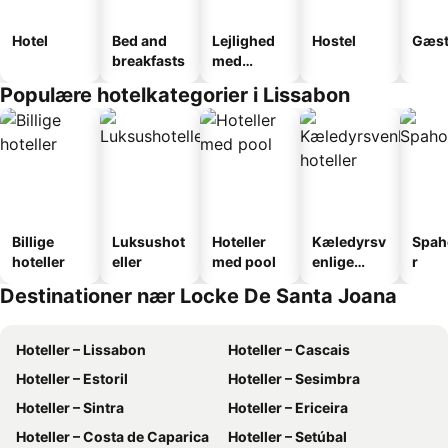
Hotel
Bed and
Lejlighed
Hostel
Gæst
breakfasts
med
faciliteter
Populære hotelkategorier i Lissabon
Billige
Luksushot
Hoteller
Kæledyrsv
Spah
hoteller
eller
med pool
enlige
r
hoteller
Destinationer nær Locke De Santa Joana
Hoteller – Lissabon
Hoteller – Cascais
Hoteller – Estoril
Hoteller – Sesimbra
Hoteller – Sintra
Hoteller – Ericeira
Hoteller – Costa de Caparica
Hoteller – Setúbal