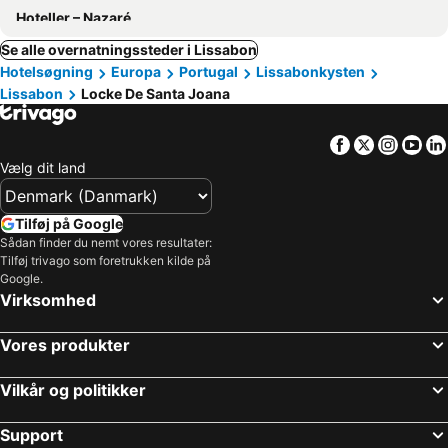
Hoteller – Nazaré
Se alle overnatningssteder i Lissabon
Hotelsøgning
Europa
Portugal
Lissabonkysten
Lissabon
Locke De Santa Joana
Facebook
Twitter
Insta
Yo
Vælg dit land
Tilføj på Google
Sådan finder du nemt vores resultater:
Tilføj trivago som foretrukken kilde på
Google.
Virksomhed
Vores produkter
Vilkår og politikker
Support