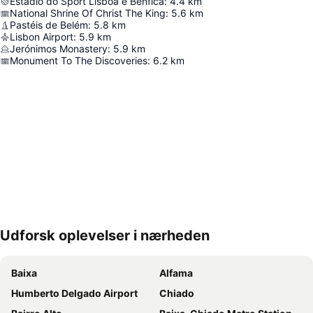
Estádio do Sport Lisboa e Benfica
:
4.4
km
National Shrine Of Christ The King
:
5.6
km
Pastéis de Belém
:
5.8
km
Lisbon Airport
:
5.9
km
Jerónimos Monastery
:
5.9
km
Monument To The Discoveries
:
6.2
km
Udforsk oplevelser i nærheden
Udvid kort
Baixa
Alfama
Humberto Delgado Airport
Chiado