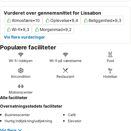
Vurderet over gennemsnittet for Lissabon
Atmosfære
•
10
Oplevelse
•
9,4
Beliggenhed
•
9,3
Wi-fi
•
9,3
Morgenmad
•
9,2
Vis flere vurderinger
Populære faciliteter
Wi-fi i lobbyen
Wi-fi på værelserne
Pool
Aircondition
Restaurant
Hotelbar
Motionscenter
Alle faciliteter
Overnatningsstedets faciliteter
Businesscenter
Café
Hurtig indtjekning/udtjekning
Elevator
Vis flere