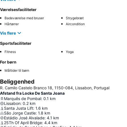
Værelsesfaciliteter
Badeværelse med bruser
Strygebræt
Hårtørrer
Aircondition
Vis flere
Sportsfaciliteter
Fitness
Yoga
For børn
Måltider til børn
Beliggenhed
R. Camilo Castelo Branco 18, 1150-084, Lissabon, Portugal
Afstand fra Locke De Santa Joana
Marquês de Pombal
:
0.1
km
Lissabon
:
0.2
km
Santa Justa Lift
:
1.6
km
São Jorge Castle
:
1.8
km
Estádio José Alvalade
:
4.1
km
25Th Of April Bridge
:
4.4
km