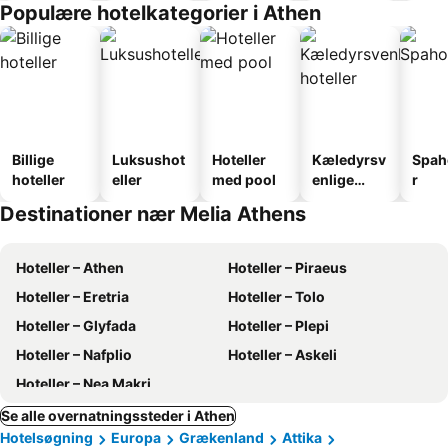
Populære hotelkategorier i Athen
Billige
Luksushot
Hoteller
Kæledyrsv
Spah
hoteller
eller
med pool
enlige
r
hoteller
Destinationer nær Melia Athens
Hoteller – Athen
Hoteller – Piraeus
Hoteller – Eretria
Hoteller – Tolo
Hoteller – Glyfada
Hoteller – Plepi
Hoteller – Nafplio
Hoteller – Askeli
Hoteller – Nea Makri
Se alle overnatningssteder i Athen
Hotelsøgning
Europa
Grækenland
Attika