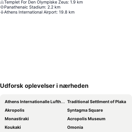
Templet For Den Olympiske Zeus
:
1.9
km
Panathenaic Stadium
:
2.2
km
Athens International Airport
:
19.8
km
Udforsk oplevelser i nærheden
Udvid kort
Athens Internationalle Lufthavn Eleftherios Venizelos
Traditional Settlment of Plaka
Akropolis
Syntagma Square
Monastiraki
Acropolis Museum
Koukaki
Omonia