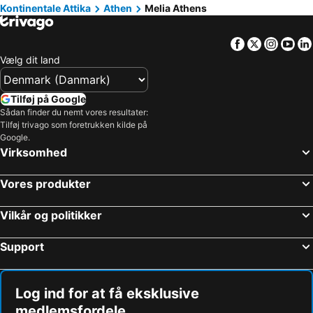
Kontinentale Attika
Athen
Melia Athens
Facebook
Twitter
Insta
Yo
Vælg dit land
Tilføj på Google
Sådan finder du nemt vores resultater:
Tilføj trivago som foretrukken kilde på
Google.
Virksomhed
Vores produkter
Vilkår og politikker
Support
Log ind for at få eksklusive
medlemsfordele