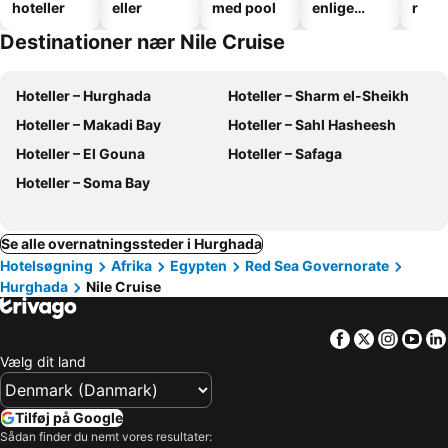
hoteller
eller
med pool
enlige
r
hoteller
Destinationer nær Nile Cruise
Hoteller – Hurghada
Hoteller – Sharm el-Sheikh
Hoteller – Makadi Bay
Hoteller – Sahl Hasheesh
Hoteller – El Gouna
Hoteller – Safaga
Hoteller – Soma Bay
Se alle overnatningssteder i Hurghada
Hotelsøgning
Afrika
Egypten
Red Sea Governorate
Hurghada
Nile Cruise
Facebook
Twitter
Insta
Yo
Vælg dit land
Tilføj på Google
Sådan finder du nemt vores resultater: