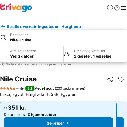
Favoritter
Log ind
Me
Se alle overnatningssteder i Hurghada
Destination
Nile Cruise
Afrejse/ankomst
Gæster og værelser
Vælg datoer
2 gæster, 1 værelse
Sådan påvirker betaling søgeresultaterne
Nile Cruise
Del
Føj
Hotel
8,1
Meget godt
(
260 bedømmelser
)
5 Stjerner
Luxor, Egypt, Hurghada, 12588, Egypten
351 kr.
351 kr.
af
af
Se priser fra
3 hjemmesider
Se priser fra
3 hjemmesider
Se priser
Se priser