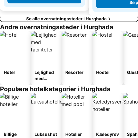
Se p
Se alle overnatningssteder i Hurghada
Andre overnatningssteder i Hurghada
Hotel
Lejlighed
Resorter
Hostel
Gæst
med
faciliteter
Populære hotelkategorier i Hurghada
Billige
Luksushot
Hoteller
Kæledyrsv
Spah