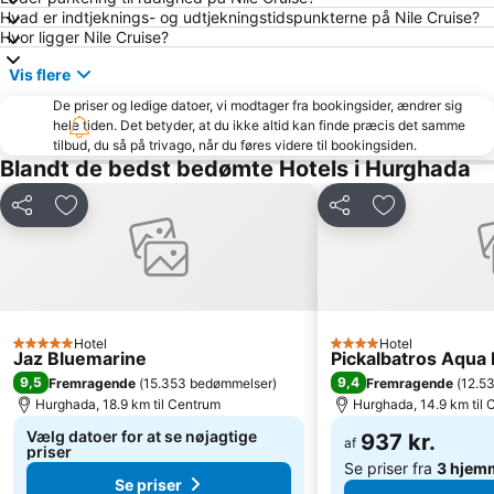
Hvad er indtjeknings- og udtjekningstidspunkterne på Nile Cruise?
Hvor ligger Nile Cruise?
Vis flere
De priser og ledige datoer, vi modtager fra bookingsider, ændrer sig
hele tiden. Det betyder, at du ikke altid kan finde præcis det samme
tilbud, du så på trivago, når du føres videre til bookingsiden.
Blandt de bedst bedømte Hotels i Hurghada
Del
Føj til favoritter
Del
Føj til favorit
Hotel
Hotel
5 Stjerner
4 Stjerner
Jaz Bluemarine
Pickalbatros Aqua 
9,5
9,4
Fremragende
(
15.353 bedømmelser
)
Fremragende
(
12.5
Hurghada, 18.9 km til Centrum
Hurghada, 14.9 km til
Vælg datoer for at se nøjagtige
937 kr.
af
priser
Se priser fra
3 hjem
Se priser