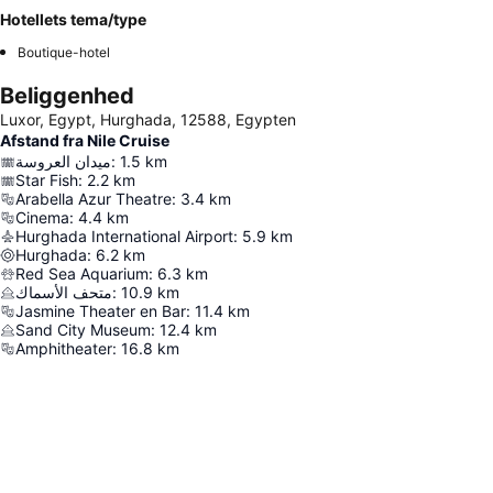
Hotellets tema/type
Boutique-hotel
Beliggenhed
Luxor, Egypt, Hurghada, 12588, Egypten
Afstand fra Nile Cruise
ميدان العروسة
:
1.5
km
Star Fish
:
2.2
km
Arabella Azur Theatre
:
3.4
km
Cinema
:
4.4
km
Hurghada International Airport
:
5.9
km
Hurghada
:
6.2
km
Red Sea Aquarium
:
6.3
km
متحف الأسماك
:
10.9
km
Jasmine Theater en Bar
:
11.4
km
Sand City Museum
:
12.4
km
Amphitheater
:
16.8
km