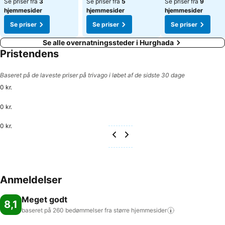
Se priser fra
3
Se priser fra
5
Se priser fra
9
hjemmesider
hjemmesider
hjemmesider
Se priser
Se priser
Se priser
Se alle overnatningssteder i Hurghada
Pristendens
Baseret på de laveste priser på trivago i løbet af de sidste 30 dage
0 kr.
0 kr.
0 kr.
Anmeldelser
Meget godt
8,1
baseret på 260 bedømmelser fra større
hjemmesider