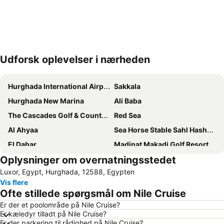
Udforsk oplevelser i nærheden
Udvid kort
Hurghada International Airport
Sakkala
Hurghada New Marina
Ali Baba
The Cascades Golf & Country Club
Red Sea
Al Ahyaa
Sea Horse Stable Sahl Hasheesh
El Dahar
Madinat Makadi Golf Resort
Oplysninger om overnatningsstedet
Papas Beach Club
El Kawthar
Luxor, Egypt, Hurghada, 12588, Egypten
Mahmya Island
Hurghada Bowling Center
Vis flere
Bordiehns
La Luna
Ofte stillede spørgsmål om Nile Cruise
Aladdin Casino
Er der et poolområde på Nile Cruise?
Er kæledyr tilladt på Nile Cruise?
Er der parkering til rådighed på Nile Cruise?