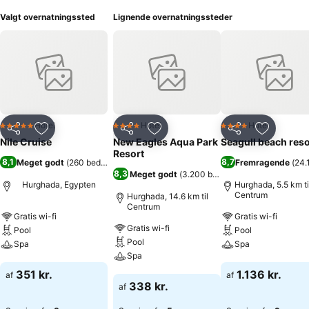
Valgt overnatningssted
Lignende overnatningssteder
Hotel
Hotel
Hotel
5 Stjerner
4 Stjerner
4 Stjerner
Del
Føj til favoritter
Del
Føj til favoritter
Del
Føj til fa
Nile Cruise
New Eagles Aqua Park
Seagull beach reso
Resort
8,1
8,7
Meget godt
(
260 bedømmelser
)
Fremragende
(
24.
8,3
Meget godt
(
3.200 bedømmelser
)
Hurghada, Egypten
Hurghada, 5.5 km ti
Centrum
Hurghada, 14.6 km til
Centrum
Gratis wi-fi
Gratis wi-fi
Gratis wi-fi
Pool
Pool
Pool
Spa
Spa
Spa
Se priser
Se priser
351 kr.
1.136 kr.
af
af
Se priser
338 kr.
af