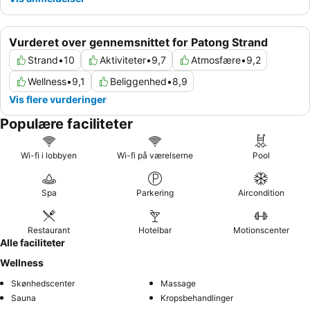
Vurderet over gennemsnittet for Patong Strand
Strand
•
10
Aktiviteter
•
9,7
Atmosfære
•
9,2
Wellness
•
9,1
Beliggenhed
•
8,9
Vis flere vurderinger
Populære faciliteter
Wi-fi i lobbyen
Wi-fi på værelserne
Pool
Spa
Parkering
Aircondition
Restaurant
Hotelbar
Motionscenter
Alle faciliteter
Wellness
Skønhedscenter
Massage
Sauna
Kropsbehandlinger