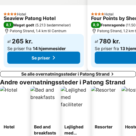
Hotel
Hotel
4 Stjerner
4 Stjerner
Seaview Patong Hotel
Four Points by Sh
8,1
8,9
Meget godt
(
5.213 bedømmelser
)
Fremragende
(
11.5
Patong Strand, 1.4 km til Centrum
Patong Strand, 1.2 km 
265 kr.
780 kr.
af
af
Se priser fra
14 hjemmesider
Se priser fra
13 hje
Se priser
Se alle overnatningssteder i Patong Strand
Andre overnatningssteder i Patong Strand
Hotel
Bed and
Lejlighed
Resorter
Host
breakfasts
med