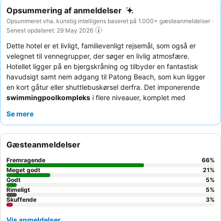
Opsummering af anmeldelser
Opsummeret vha. kunstig intelligens baseret på 1.000+ gæsteanmeldelser ·
Senest opdateret: 29 May 2026
Dette hotel er et livligt, familievenligt rejsemål, som også er
velegnet til vennegrupper, der søger en livlig atmosfære.
Hotellet ligger på en bjergskråning og tilbyder en fantastisk
havudsigt samt nem adgang til Patong Beach, som kun ligger
en kort gåtur eller shuttlebuskørsel derfra. Det imponerende
swimmingpoolkompleks
i flere niveauer, komplet med
volleyballnet og basketballkurve, er et stort højdepunkt for alle
Se mere
aldre. Gæsterne roser konsekvent det usædvanligt venlige og
hjælpsomme personale, og den varierede
morgenmadsbuffet
får høje karakterer for sit omfattende udvalg af thailandske,
Gæsteanmeldelser
kontinentale og indiske retter. For den bedste oplevelse kan du
overveje et værelse med
havudsigt
og balkon for fuldt ud at
Fremragende
66
%
nyde de maleriske omgivelser.
Meget godt
21
%
Godt
5
%
Rimeligt
5
%
Skuffende
3
%
Vis anmeldelser