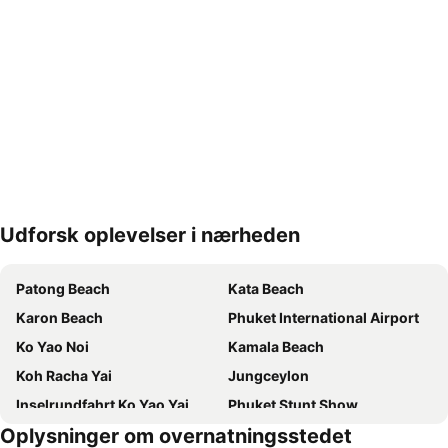
Udforsk oplevelser i nærheden
Udvid kort
Patong Beach
Kata Beach
Karon Beach
Phuket International Airport
Ko Yao Noi
Kamala Beach
Koh Racha Yai
Jungceylon
Inselrundfahrt Ko Yao Yai
Phuket Stunt Show
Oplysninger om overnatningsstedet
Soi Bangla
Freedom Beach