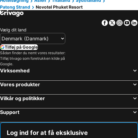
Hotelsøgning
Asien
Thailand
Sydthailand
Patong Strand
Novotel Phuket Resort
Facebook
Twitter
Insta
Yo
Vælg dit land
Tilføj på Google
Sådan finder du nemt vores resultater:
Tilføj trivago som foretrukken kilde på
Google.
Virksomhed
Vores produkter
Vilkår og politikker
Support
Log ind for at få eksklusive