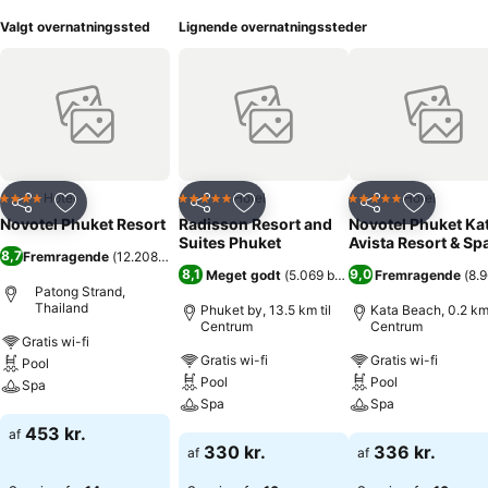
Valgt overnatningssted
Lignende overnatningssteder
Hotel
Hotel
Hotel
4 Stjerner
5 Stjerner
5 Stjerner
Del
Føj til favoritter
Del
Føj til favoritter
Del
Føj til fa
Novotel Phuket Resort
Radisson Resort and
Novotel Phuket Ka
Suites Phuket
Avista Resort & Sp
8,7
Fremragende
(
12.208 bedømmelser
)
8,1
9,0
Meget godt
(
5.069 bedømmelser
Fremragende
)
(
8.
Patong Strand,
Thailand
Phuket by, 13.5 km til
Kata Beach, 0.2 km 
Centrum
Centrum
Gratis wi-fi
Gratis wi-fi
Gratis wi-fi
Pool
Pool
Pool
Spa
Spa
Spa
Se priser
453 kr.
af
Se priser
Se priser
330 kr.
336 kr.
af
af