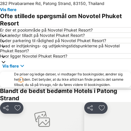
282 Phrabaramee Rd, Patong Strand, 83150, Thailand
Surin Beach
Phuket Bangtao Riding Club
Vis flere
Nai Harn Beach
Maya Bay
Ofte stillede spørgsmål om Novotel Phuket
Mai Khao Beach
Thalang Road
Resort
Bangla Thai Boxing
Ko Hong
Er der et poolområde på Novotel Phuket Resort?
Er kæledyr tilladt på Novotel Phuket Resort?
Safari Elephant Club
Dino Park Mini Golf
Er der parkering til rådighed på Novotel Phuket Resort?
Hvad er indtjeknings- og udtjekningstidspunkterne på Novotel
Central Festival Phuket
Phuket Sea Shell Museum
Phuket Resort?
Ko Khai
Khao Phing Kan - James Bond Island
Hvor ligger Novotel Phuket Resort?
Koh Hae
Nai Thon Beach
Vis flere
Had Chong Lad
Had Ko Hong
De priser og ledige datoer, vi modtager fra bookingsider, ændrer sig
hele tiden. Det betyder, at du ikke altid kan finde præcis det samme
Koh Tapu
Jungle Bungy Jump
tilbud, du så på trivago, når du føres videre til bookingsiden.
Maithon Island
Laem Singh
Blandt de bedst bedømte Hotels i Patong
Strand
Phuket Aquarium
Rang Yai Island
Hat Pasai
Del
Føj til favoritter
Del
Føj til favorit