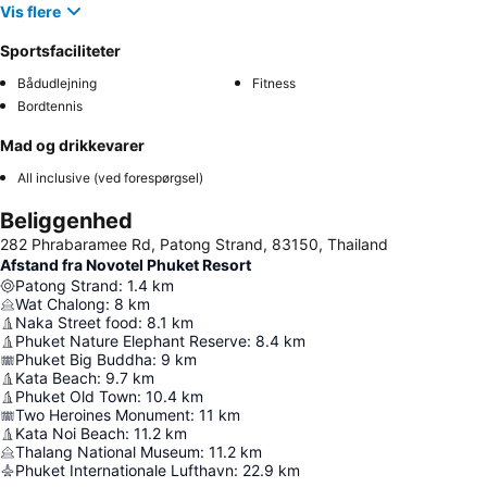
Vis flere
Sportsfaciliteter
Bådudlejning
Fitness
Bordtennis
Mad og drikkevarer
All inclusive (ved forespørgsel)
Beliggenhed
282 Phrabaramee Rd, Patong Strand, 83150, Thailand
Afstand fra Novotel Phuket Resort
Patong Strand
:
1.4
km
Wat Chalong
:
8
km
Naka Street food
:
8.1
km
Phuket Nature Elephant Reserve
:
8.4
km
Phuket Big Buddha
:
9
km
Kata Beach
:
9.7
km
Phuket Old Town
:
10.4
km
Two Heroines Monument
:
11
km
Kata Noi Beach
:
11.2
km
Thalang National Museum
:
11.2
km
Phuket Internationale Lufthavn
:
22.9
km