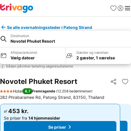
Favoritter
Log ind
Me
Se alle overnatningssteder i Patong Strand
Destination
Novotel Phuket Resort
Afrejse/ankomst
Gæster og værelser
Vælg datoer
2 gæster, 1 værelse
Sådan påvirker betaling søgeresultaterne
Novotel Phuket Resort
Del
Føj
Hotel
8,7
Fremragende
(
12.208 bedømmelser
)
4 Stjerner
282 Phrabaramee Rd, Patong Strand, 83150, Thailand
453 kr.
453 kr.
af
af
Se priser fra
14 hjemmesider
Se priser fra
14 hjemmesider
Se priser
Se priser