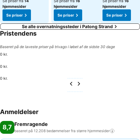
Se priser fra
14
Se priser fra
16
Se priser fra
16
hjemmesider
hjemmesider
hjemmesider
Se priser
Se priser
Se priser
Se alle overnatningssteder i Patong Strand
Pristendens
Baseret på de laveste priser på trivago i løbet af de sidste 30 dage
0 kr.
0 kr.
0 kr.
Anmeldelser
Fremragende
8,7
baseret på 12.208 bedømmelser fra større
hjemmesider