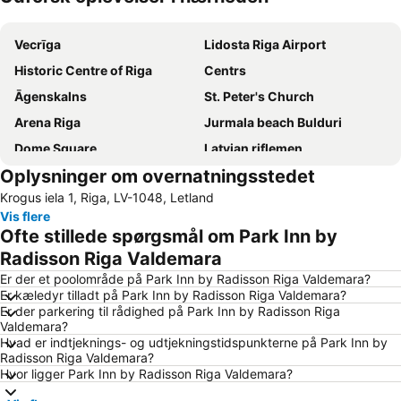
Udvid kort
Vecrīga
Lidosta Riga Airport
Historic Centre of Riga
Centrs
Āgenskalns
St. Peter's Church
Arena Riga
Jurmala beach Bulduri
Dome Square
Latvian riflemen
Oplysninger om overnatningsstedet
Rīgas pasažieru termināls
Jurmala beach Majori
Krogus iela 1, Riga, LV-1048, Letland
Kurzemes rajons
Mūkupurvs
Vis flere
Vecāķi
Ofte stillede spørgsmål om Park Inn by
Radisson Riga Valdemara
Er der et poolområde på Park Inn by Radisson Riga Valdemara?
Er kæledyr tilladt på Park Inn by Radisson Riga Valdemara?
Er der parkering til rådighed på Park Inn by Radisson Riga
Valdemara?
Hvad er indtjeknings- og udtjekningstidspunkterne på Park Inn by
Radisson Riga Valdemara?
Hvor ligger Park Inn by Radisson Riga Valdemara?