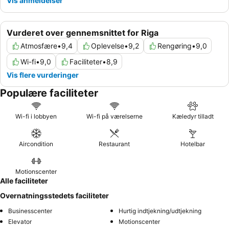
Vis anmeldelser
Vurderet over gennemsnittet for Riga
Atmosfære
•
9,4
Oplevelse
•
9,2
Rengøring
•
9,0
Wi-fi
•
9,0
Faciliteter
•
8,9
Vis flere vurderinger
Populære faciliteter
Wi-fi i lobbyen
Wi-fi på værelserne
Kæledyr tilladt
Aircondition
Restaurant
Hotelbar
Motionscenter
Alle faciliteter
Overnatningsstedets faciliteter
Businesscenter
Hurtig indtjekning/udtjekning
Elevator
Motionscenter