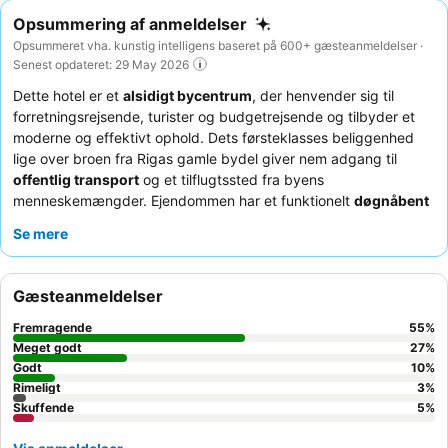
Opsummering af anmeldelser
Opsummeret vha. kunstig intelligens baseret på 600+ gæsteanmeldelser ·
Senest opdateret: 29 May 2026
Dette hotel er et
alsidigt bycentrum
, der henvender sig til
forretningsrejsende, turister og budgetrejsende og tilbyder et
moderne og effektivt ophold. Dets førsteklasses beliggenhed
lige over broen fra Rigas gamle bydel giver nem adgang til
offentlig transport
og et tilflugtssted fra byens
menneskemængder. Ejendommen har et funktionelt
døgnåbent
fitnesscenter
og pålideligt internet, ideelt til både afslapning og
Se mere
fjernarbejde. Gæsterne roser konsekvent det
venlige og
professionelle personale
og det brede, varierede udvalg af
friske retter til morgenmad. For en mere rolig oplevelse
Gæsteanmeldelser
anbefales gæster at anmode om et værelse mod haven for at
mindske støjen fra den nærliggende hovedvej.
Fremragende
55
%
Meget godt
27
%
Godt
10
%
Rimeligt
3
%
Skuffende
5
%