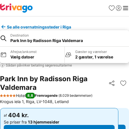
Favoritter
Log ind
Me
Se alle overnatningssteder i Riga
Destination
Park Inn by Radisson Riga Valdemara
Afrejse/ankomst
Gæster og værelser
Vælg datoer
2 gæster, 1 værelse
Sådan påvirker betaling søgeresultaterne
Park Inn by Radisson Riga
Valdemara
Del
Føj
Hotel
8,8
Fremragende
(
8.029 bedømmelser
)
5 Stjerner
Krogus iela 1, Riga, LV-1048, Letland
404 kr.
404 kr.
af
af
Se priser fra
13 hjemmesider
Se priser fra
13 hjemmesider