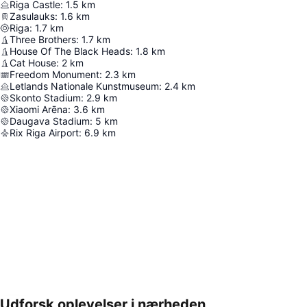
Riga Castle
:
1.5
km
Zasulauks
:
1.6
km
Riga
:
1.7
km
Three Brothers
:
1.7
km
House Of The Black Heads
:
1.8
km
Cat House
:
2
km
Freedom Monument
:
2.3
km
Letlands Nationale Kunstmuseum
:
2.4
km
Skonto Stadium
:
2.9
km
Xiaomi Arēna
:
3.6
km
Daugava Stadium
:
5
km
Rix Riga Airport
:
6.9
km
Udforsk oplevelser i nærheden