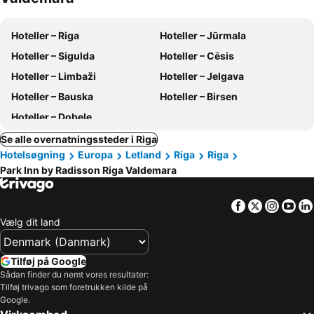
Hoteller – Riga
Hoteller – Jūrmala
Hoteller – Sigulda
Hoteller – Cēsis
Hoteller – Limbaži
Hoteller – Jelgava
Hoteller – Bauska
Hoteller – Birsen
Hoteller – Dobele
Se alle overnatningssteder i Riga
Hotelsøgning
Europa
Letland
Riga
Riga
Park Inn by Radisson Riga Valdemara
Facebook
Twitter
Insta
Yo
Vælg dit land
Tilføj på Google
Sådan finder du nemt vores resultater:
Tilføj trivago som foretrukken kilde på
Google.