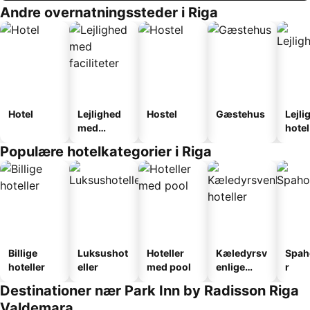
Andre overnatningssteder i Riga
Hotel
Lejlighed
Hostel
Gæstehus
Lejli
med
hotel
faciliteter
Populære hotelkategorier i Riga
Billige
Luksushot
Hoteller
Kæledyrsv
Spah
hoteller
eller
med pool
enlige
r
hoteller
Destinationer nær Park Inn by Radisson Riga
Valdemara