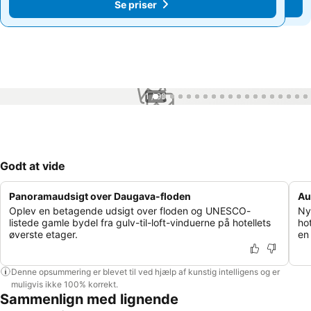
Se priser
Se priser
1 / 99
Godt at vide
Panoramaudsigt over Daugava-floden
Au
Oplev en betagende udsigt over floden og UNESCO-
Ny
listede gamle bydel fra gulv-til-loft-vinduerne på hotellets
ho
øverste etager.
en
Denne opsummering er blevet til ved hjælp af kunstig intelligens og er
muligvis ikke 100% korrekt.
Sammenlign med lignende