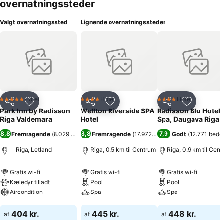
overnatningssteder
Valgt overnatningssted
Lignende overnatningssteder
Hotel
Hotel
Hotel
5 Stjerner
4 Stjerner
4 Stjerner
Del
Føj til favoritter
Del
Føj til favoritter
Del
Føj til fa
Park Inn by Radisson
Wellton Riverside SPA
Radisson Blu Hotel
Riga Valdemara
Hotel
Spa, Daugava Riga
8,8
8,8
7,9
Fremragende
(
8.029 bedømmelser
Fremragende
)
(
17.972 bedømmelser
Godt
(
12.771 be
)
Riga, Letland
Riga, 0.5 km til Centrum
Riga, 0.9 km til Ce
Gratis wi-fi
Gratis wi-fi
Gratis wi-fi
Kæledyr tilladt
Pool
Pool
Aircondition
Spa
Spa
Se priser
Se priser
Se priser
404 kr.
445 kr.
448 kr.
af
af
af