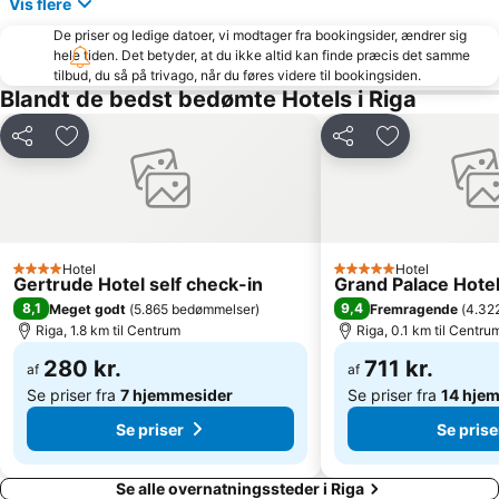
Vis flere
De priser og ledige datoer, vi modtager fra bookingsider, ændrer sig
hele tiden. Det betyder, at du ikke altid kan finde præcis det samme
tilbud, du så på trivago, når du føres videre til bookingsiden.
Blandt de bedst bedømte Hotels i Riga
Del
Føj til favoritter
Del
Føj til favorit
Hotel
Hotel
4 Stjerner
5 Stjerner
Gertrude Hotel self check-in
Grand Palace Hote
8,1
9,4
Meget godt
(
5.865 bedømmelser
)
Fremragende
(
4.32
Riga, 1.8 km til Centrum
Riga, 0.1 km til Centru
280 kr.
711 kr.
af
af
Se priser fra
7 hjemmesider
Se priser fra
14 hje
Se priser
Se prise
Se alle overnatningssteder i Riga