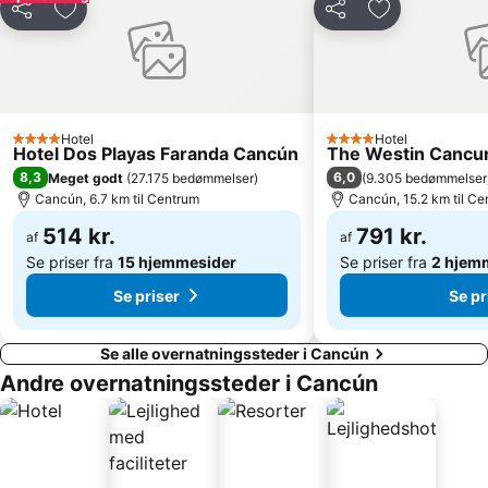
Del
Føj til favoritter
Del
Føj til favorit
Hotel
Hotel
4 Stjerner
4 Stjerner
Hotel Dos Playas Faranda Cancún
The Westin Cancun
8,3
6,0
Meget godt
(
27.175 bedømmelser
)
(
9.305 bedømmelser
Cancún, 6.7 km til Centrum
Cancún, 15.2 km til Ce
514 kr.
791 kr.
af
af
Se priser fra
15 hjemmesider
Se priser fra
2 hjem
Se priser
Se pr
Se alle overnatningssteder i Cancún
Andre overnatningssteder i Cancún