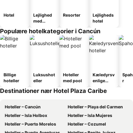
Hotel
Lejlighed
Resorter
Lejligheds
med
hotel
faciliteter
Populære hotelkategorier i Cancún
Billige
Luksushot
Hoteller
Kæledyrsv
Spah
hoteller
eller
med pool
enlige
r
hoteller
Destinationer nær Hotel Plaza Caribe
Hoteller – Cancún
Hoteller – Playa del Carmen
Hoteller – Isla Holbox
Hoteller – Isla Mujeres
Hoteller – Puerto Morelos
Hoteller – Cozumel
Hoteller – Puerto Aventuras
Hoteller – Benito Juárez