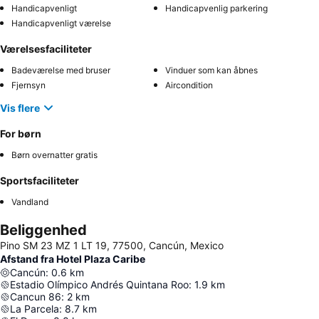
Handicapvenligt
Handicapvenlig parkering
Handicapvenligt værelse
Værelsesfaciliteter
Badeværelse med bruser
Vinduer som kan åbnes
Fjernsyn
Aircondition
Vis flere
For børn
Børn overnatter gratis
Sportsfaciliteter
Vandland
Beliggenhed
Pino SM 23 MZ 1 LT 19, 77500, Cancún, Mexico
Afstand fra Hotel Plaza Caribe
Cancún
:
0.6
km
Estadio Olímpico Andrés Quintana Roo
:
1.9
km
Cancun 86
:
2
km
La Parcela
:
8.7
km