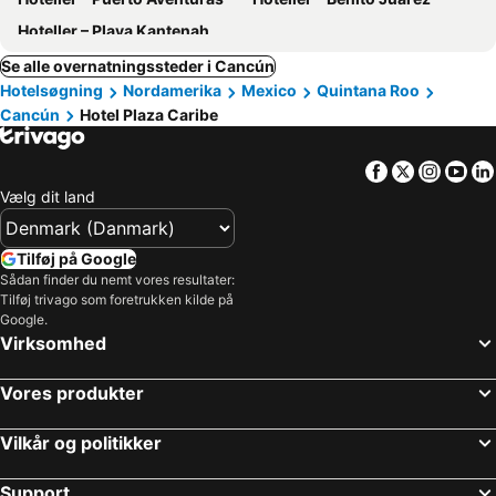
Hoteller – Playa Kantenah
Se alle overnatningssteder i Cancún
Hotelsøgning
Nordamerika
Mexico
Quintana Roo
Cancún
Hotel Plaza Caribe
Facebook
Twitter
Insta
Yo
Vælg dit land
Tilføj på Google
Sådan finder du nemt vores resultater:
Tilføj trivago som foretrukken kilde på
Google.
Virksomhed
Vores produkter
Vilkår og politikker
Support