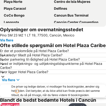
Playa Norte
Centro de Isla Mujeres
Playa Caracol
Delfines
CoCo Bongo
Cancun Bus Terminal
Langosta
Cancún Center Conventions & Exhibitions
Oplysninger om overnatningsstedet
Playa Linda
Planet Hollywood Cancun
Pino SM 23 MZ 1 LT 19, 77500, Cancún, Mexico
Playa Paraíso
Vis flere
Ofte stillede spørgsmål om Hotel Plaza Caribe
Er der et poolområde på Hotel Plaza Caribe?
Er kæledyr tilladt på Hotel Plaza Caribe?
Er der parkering til rådighed på Hotel Plaza Caribe?
Hvad er indtjeknings- og udtjekningstidspunkterne på Hotel Plaza
Caribe?
Hvor ligger Hotel Plaza Caribe?
Vis flere
De priser og ledige datoer, vi modtager fra bookingsider, ændrer sig
hele tiden. Det betyder, at du ikke altid kan finde præcis det samme
tilbud, du så på trivago, når du føres videre til bookingsiden.
Blandt de bedst bedømte Hotels i Cancún
Populært valg