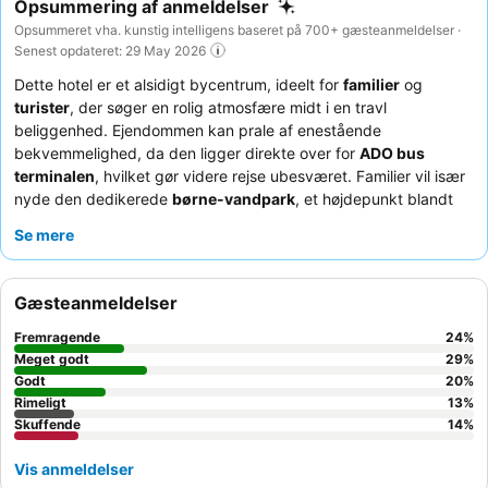
Opsummering af anmeldelser
Opsummeret vha. kunstig intelligens baseret på 700+ gæsteanmeldelser ·
Senest opdateret: 29 May 2026
Dette hotel er et alsidigt bycentrum, ideelt for
familier
og
turister
, der søger en rolig atmosfære midt i en travl
beliggenhed. Ejendommen kan prale af enestående
bekvemmelighed, da den ligger direkte over for
ADO bus
terminalen
, hvilket gør videre rejse ubesværet. Familier vil især
nyde den dedikerede
børne-vandpark
, et højdepunkt blandt
de to forskellige poolområder. Gæsterne roser konsekvent det
Se mere
venlige og hjælpsomme personale
og de lækre, varierede
morgenmadstilbud. For en mere rolig oplevelse kan du overveje
at anmode om et værelse med udsigt til haven.
Gæsteanmeldelser
Fremragende
24
%
Meget godt
29
%
Godt
20
%
Rimeligt
13
%
Skuffende
14
%
Vis anmeldelser