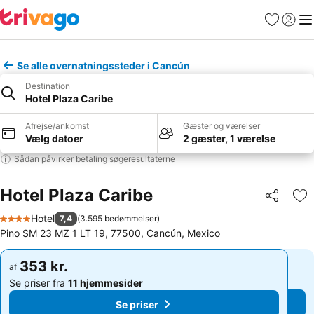
Favoritter
Log ind
Me
Se alle overnatningssteder i Cancún
Destination
Hotel Plaza Caribe
Afrejse/ankomst
Gæster og værelser
Vælg datoer
2 gæster, 1 værelse
Sådan påvirker betaling søgeresultaterne
Hotel Plaza Caribe
Del
Føj
Hotel
7,4
(
3.595 bedømmelser
)
4 Stjerner
Pino SM 23 MZ 1 LT 19, 77500, Cancún, Mexico
353 kr.
353 kr.
af
af
Se priser fra
11 hjemmesider
Se priser fra
11 hjemmesider
Se priser
Se priser