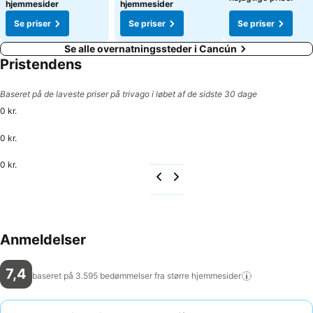
hjemmesider
hjemmesider
Se priser
Se priser
Se priser
Se alle overnatningssteder i Cancún
Pristendens
Baseret på de laveste priser på trivago i løbet af de sidste 30 dage
0 kr.
0 kr.
0 kr.
Anmeldelser
7,4
baseret på 3.595 bedømmelser fra større
hjemmesider