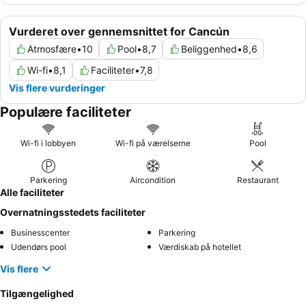
Vurderet over gennemsnittet for Cancún
Atmosfære
•
10
Pool
•
8,7
Beliggenhed
•
8,6
Wi-fi
•
8,1
Faciliteter
•
7,8
Vis flere vurderinger
Populære faciliteter
Wi-fi i lobbyen
Wi-fi på værelserne
Pool
Parkering
Aircondition
Restaurant
Alle faciliteter
Overnatningsstedets faciliteter
Businesscenter
Parkering
Udendørs pool
Værdiskab på hotellet
Vis flere
Tilgængelighed