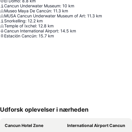
El Domo
:
8.8
km
Cancun Underwater Museum
:
10
km
Museo Maya De Cancún
:
11.3
km
MUSA Cancun Underwater Museum of Art
:
11.3
km
Snorkelling
:
12.2
km
Temple of Ixchel
:
12.8
km
Cancun International Airport
:
14.5
km
Estación Cancún
:
15.7
km
Udforsk oplevelser i nærheden
Udvid kort
Cancun Hotel Zone
International Airport Cancun