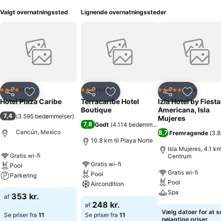
Valgt overnatningssted
Lignende overnatningssteder
Hotel
Hotel
Hotel
4 Stjerner
3 Stjerner
5 Stjerner
Del
Føj til favoritter
Del
Føj til favoritter
Del
Føj til fa
Hotel Plaza Caribe
Terracaribe Hotel
Izla Hotel by Fiesta
Boutique
Americana, Isla
7,4
(
3.595 bedømmelser
)
Mujeres
7,8
Godt
(
4.114 bedømmelser
)
Cancún, Mexico
8,7
Fremragende
(
3.
10.8 km til Playa Norte
Isla Mujeres, 4.1 km 
Gratis wi-fi
Centrum
Gratis wi-fi
Pool
Gratis wi-fi
Pool
Parkering
Pool
Aircondition
Spa
353 kr.
af
248 kr.
af
Vælg datoer for at s
Se priser fra
11
Se priser fra
11
nøjagtige priser