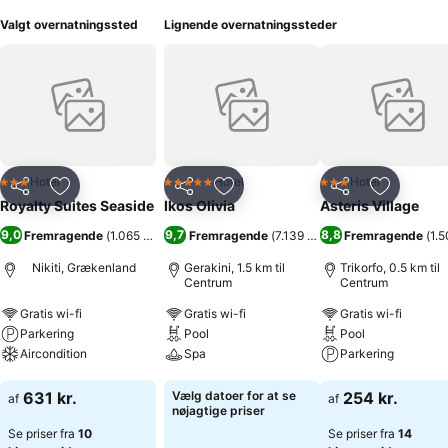
Valgt overnatningssted
Lignende overnatningssteder
Hotel
Hotel
Hotel
3 Stjerner
5 Stjerner
3 Stjerner
Del
Føj til favoritter
Del
Føj til favoritter
Del
Føj til fa
Royalty Suites Seaside
Ikos Olivia
Asteris Village
9,0
9,7
8,8
Fremragende
(
1.065 bedømmelser
Fremragende
)
(
7.139 bedømmelser
Fremragende
)
(
1.
Nikiti, Grækenland
Gerakini, 1.5 km til
Trikorfo, 0.5 km til
Centrum
Centrum
Gratis wi-fi
Gratis wi-fi
Gratis wi-fi
Parkering
Pool
Pool
Aircondition
Spa
Parkering
Se priser
Se priser
Se priser
631 kr.
Vælg datoer for at se
254 kr.
af
af
nøjagtige priser
Se priser fra
10
Se priser fra
14