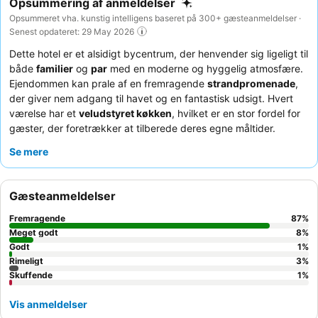
Opsummering af anmeldelser
Opsummeret vha. kunstig intelligens baseret på 300+ gæsteanmeldelser ·
Senest opdateret: 29 May 2026
Dette hotel er et alsidigt bycentrum, der henvender sig ligeligt til
både
familier
og
par
med en moderne og hyggelig atmosfære.
Ejendommen kan prale af en fremragende
strandpromenade
,
der giver nem adgang til havet og en fantastisk udsigt. Hvert
værelse har et
veludstyret køkken
, hvilket er en stor fordel for
gæster, der foretrækker at tilberede deres egne måltider.
Gæsterne roser konsekvent det
hjælpsomme og
Se mere
imødekommende personale
og tilgængeligheden af en "meget
god morgenmad" med friske valgmuligheder. For en virkelig
afslappende oplevelse kan du overveje at booke et værelse
Gæsteanmeldelser
med
havudsigt
og en stor balkon.
Fremragende
87
%
Meget godt
8
%
Godt
1
%
Rimeligt
3
%
Skuffende
1
%
Vis anmeldelser