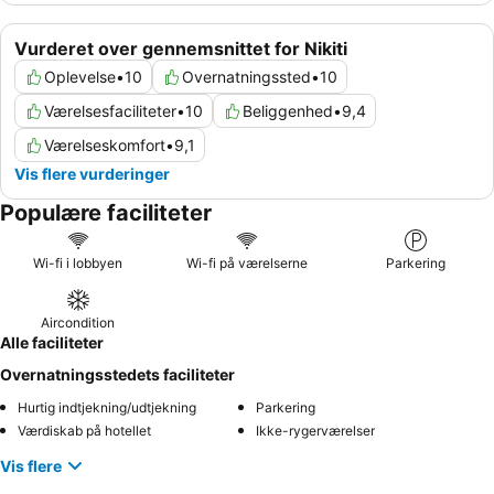
Vurderet over gennemsnittet for Nikiti
Oplevelse
•
10
Overnatningssted
•
10
Værelsesfaciliteter
•
10
Beliggenhed
•
9,4
Værelseskomfort
•
9,1
Vis flere vurderinger
Populære faciliteter
Wi-fi i lobbyen
Wi-fi på værelserne
Parkering
Aircondition
Alle faciliteter
Overnatningsstedets faciliteter
Hurtig indtjekning/udtjekning
Parkering
Værdiskab på hotellet
Ikke-rygerværelser
Vis flere