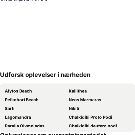
Udforsk oplevelser i nærheden
Udvid kort
Afytos Beach
Kallithea
Pefkohori Beach
Neos Marmaras
Sarti
Nikiti
Lagomandra
Chalkidiki Proto Podi
Paralia Olympiadas
Chalkidiki deutero podi
Afytos
Paradisos