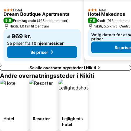
Hotel
Hotel
3 Stjerner
3 Stjerner
Dream Boutique Apartments
Hotel Makednos
9,6
7,8
Fremragende
(
428 bedømmelser
)
Godt
(
916 bedømmel
Nikiti, 1.0 km til Centrum
Nikiti, 5.5 km til Centr
Vælg datoer for at s
969 kr.
af
priser
Se priser fra
10 hjemmesider
Se prise
Se priser
Se alle overnatningssteder i Nikiti
Andre overnatningssteder i Nikiti
Hotel
Resorter
Lejligheds
hotel