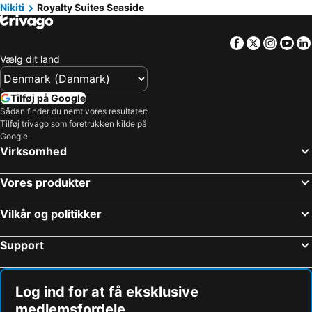
Nikiti
Royalty Suites Seaside
Facebook
Twitter
Insta
Yo
Vælg dit land
Tilføj på Google
Sådan finder du nemt vores resultater:
Tilføj trivago som foretrukken kilde på
Google.
Virksomhed
Vores produkter
Vilkår og politikker
Support
Log ind for at få eksklusive
medlemsfordele