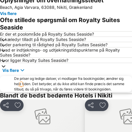
Oplysninger om overnatningsstedet
Beach, Agia Varvara, 63088, Nikiti, Grækenland
Porto Carras Grand Resort Golf Club
Kavourotripes
Vis flere
Kriopigi
Polychrono beach
Ofte stillede spørgsmål om Royalty Suites
Nea Potidaia
Traditional Settlement of Nikiti
Seaside
Beach Road
Chaniotis
Er der et poolområde på Royalty Suites Seaside?
Er kæledyr tilladt på Royalty Suites Seaside?
Nea Roda
Ouranoupolis Strand
Er der parkering til rådighed på Royalty Suites Seaside?
Hvad er indtjeknings- og udtjekningstidspunkterne på Royalty
Sani Marina
Sani
Suites Seaside?
Ághion Óros
Hvor ligger Royalty Suites Seaside?
Vis flere
De priser og ledige datoer, vi modtager fra bookingsider, ændrer sig
hele tiden. Det betyder, at du ikke altid kan finde præcis det samme
tilbud, du så på trivago, når du føres videre til bookingsiden.
Blandt de bedst bedømte Hotels i Nikiti
Del
Føj til favoritter
Del
Føj til favorit