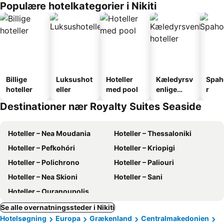
Populære hotelkategorier i Nikiti
Billige
Luksushot
Hoteller
Kæledyrsv
Spah
hoteller
eller
med pool
enlige
r
hoteller
Destinationer nær Royalty Suites Seaside
Hoteller – Nea Moudania
Hoteller – Thessaloniki
Hoteller – Pefkohóri
Hoteller – Kriopigi
Hoteller – Polichrono
Hoteller – Paliouri
Hoteller – Nea Skioni
Hoteller – Sani
Hoteller – Ouranoupolis
Se alle overnatningssteder i Nikiti
Hotelsøgning
Europa
Grækenland
Centralmakedonien