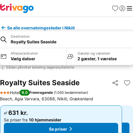
Favoritter
Log ind
Me
Se alle overnatningssteder i Nikiti
Destination
Royalty Suites Seaside
Afrejse/ankomst
Gæster og værelser
Vælg datoer
2 gæster, 1 værelse
Sådan påvirker betaling søgeresultaterne
Royalty Suites Seaside
Del
Føj
Hotel
9,0
Fremragende
(
1.065 bedømmelser
)
3 Stjerner
Beach, Agia Varvara, 63088, Nikiti, Grækenland
631 kr.
631 kr.
af
af
Se priser fra
10 hjemmesider
Se priser fra
10 hjemmesider
Se priser
Se priser