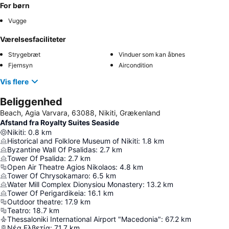
For børn
Vugge
Værelsesfaciliteter
Strygebræt
Vinduer som kan åbnes
Fjernsyn
Aircondition
Vis flere
Beliggenhed
Beach, Agia Varvara, 63088, Nikiti, Grækenland
Afstand fra Royalty Suites Seaside
Nikiti
:
0.8
km
Historical and Folklore Museum of Nikiti
:
1.8
km
Byzantine Wall Of Psalidas
:
2.7
km
Tower Of Psalida
:
2.7
km
Open Air Theatre Agios Nikolaos
:
4.8
km
Tower Of Chrysokamaro
:
6.5
km
Water Mill Complex Dionysiou Monastery
:
13.2
km
Tower Of Perigardikeia
:
16.1
km
Outdoor theatre
:
17.9
km
Teatro
:
18.7
km
Thessaloniki International Airport "Macedonia"
:
67.2
km
Νέα Ελβετία
:
71.7
km