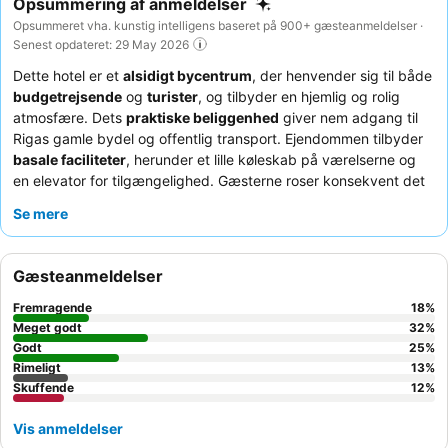
Opsummering af anmeldelser
Opsummeret vha. kunstig intelligens baseret på 900+ gæsteanmeldelser ·
Senest opdateret: 29 May 2026
Dette hotel er et
alsidigt bycentrum
, der henvender sig til både
budgetrejsende
og
turister
, og tilbyder en hjemlig og rolig
atmosfære. Dets
praktiske beliggenhed
giver nem adgang til
Rigas gamle bydel og offentlig transport. Ejendommen tilbyder
basale faciliteter
, herunder et lille køleskab på værelserne og
en elevator for tilgængelighed. Gæsterne roser konsekvent det
venlige og hjælpsomme personale
, især receptionsteamet, og
Se mere
sætter pris på den varierede morgenmad, når den er
tilgængelig. For et mere behageligt ophold i varmere perioder
kan det overvejes at medbringe en bærbar ventilator på grund
Gæsteanmeldelser
af manglen på aircondition.
Fremragende
18
%
Meget godt
32
%
Godt
25
%
Rimeligt
13
%
Skuffende
12
%
Vis anmeldelser