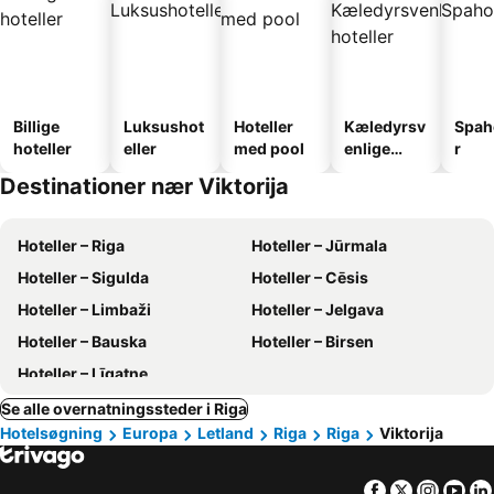
Billige
Luksushot
Hoteller
Kæledyrsv
Spah
hoteller
eller
med pool
enlige
r
hoteller
Destinationer nær Viktorija
Hoteller – Riga
Hoteller – Jūrmala
Hoteller – Sigulda
Hoteller – Cēsis
Hoteller – Limbaži
Hoteller – Jelgava
Hoteller – Bauska
Hoteller – Birsen
Hoteller – Līgatne
Se alle overnatningssteder i Riga
Hotelsøgning
Europa
Letland
Riga
Riga
Viktorija
Facebook
Twitter
Insta
Yo