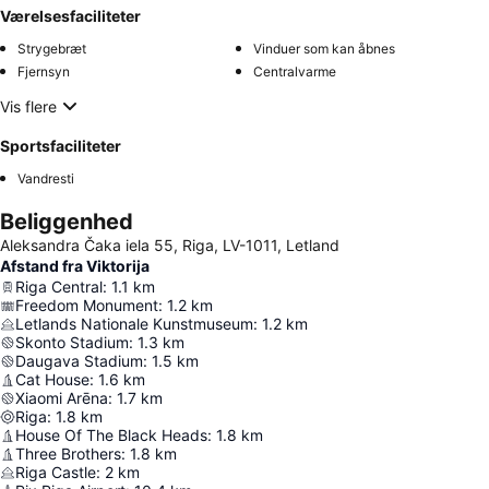
Værelsesfaciliteter
Strygebræt
Vinduer som kan åbnes
Fjernsyn
Centralvarme
Vis flere
Sportsfaciliteter
Vandresti
Beliggenhed
Aleksandra Čaka iela 55, Riga, LV-1011, Letland
Afstand fra Viktorija
Riga Central
:
1.1
km
Freedom Monument
:
1.2
km
Letlands Nationale Kunstmuseum
:
1.2
km
Skonto Stadium
:
1.3
km
Daugava Stadium
:
1.5
km
Cat House
:
1.6
km
Xiaomi Arēna
:
1.7
km
Riga
:
1.8
km
House Of The Black Heads
:
1.8
km
Three Brothers
:
1.8
km
Riga Castle
:
2
km