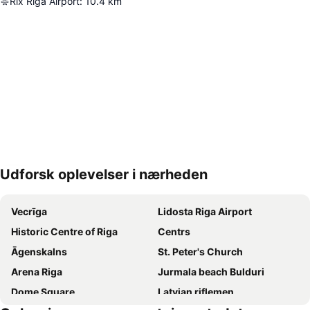
Rix Riga Airport
:
10.4
km
Udforsk oplevelser i nærheden
Udvid kort
Vecrīga
Lidosta Riga Airport
Historic Centre of Riga
Centrs
Āgenskalns
St. Peter's Church
Arena Riga
Jurmala beach Bulduri
Dome Square
Latvian riflemen