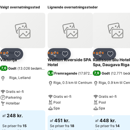
Valgt overnatningssted
Lignende overnatningssteder
Hotel
Hotel
Hotel
3 Stjerner
4 Stjerner
4 Stjerner
Del
Føj til favoritter
Del
Føj til favoritter
Del
Føj til fa
Viktorija
Wellton Riverside SPA
Radisson Blu Hotel
Hotel
Spa, Daugava Riga
7,6
Godt
(
13.026 bedømmelser
)
8,8
7,9
Fremragende
(
17.972 bedømmelser
Godt
(
12.771 be
)
Riga, Letland
Riga, 0.5 km til Centrum
Riga, 0.9 km til Ce
Gratis wi-fi
Gratis wi-fi
Gratis wi-fi
Parkering
Pool
Pool
Hotelbar
Spa
Spa
248 kr.
af
451 kr.
448 kr.
af
af
Se priser fra
15
Se priser fra
18
Se priser fra
14