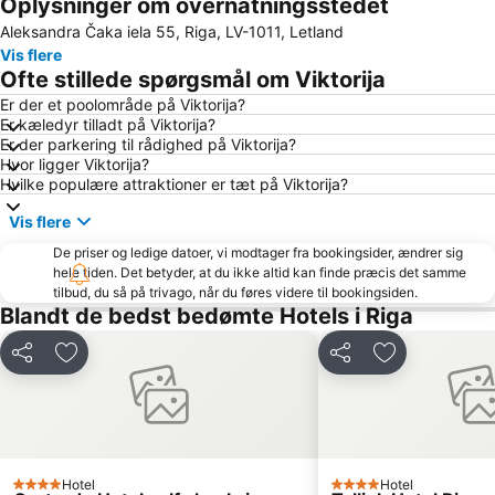
Oplysninger om overnatningsstedet
Rīgas pasažieru termināls
Jurmala beach Majori
Aleksandra Čaka iela 55, Riga, LV-1011, Letland
Kurzemes rajons
Mūkupurvs
Vis flere
Vecāķi
Ofte stillede spørgsmål om Viktorija
Er der et poolområde på Viktorija?
Er kæledyr tilladt på Viktorija?
Er der parkering til rådighed på Viktorija?
Hvor ligger Viktorija?
Hvilke populære attraktioner er tæt på Viktorija?
Vis flere
De priser og ledige datoer, vi modtager fra bookingsider, ændrer sig
hele tiden. Det betyder, at du ikke altid kan finde præcis det samme
tilbud, du så på trivago, når du føres videre til bookingsiden.
Blandt de bedst bedømte Hotels i Riga
Del
Føj til favoritter
Del
Føj til favorit
Hotel
Hotel
4 Stjerner
4 Stjerner