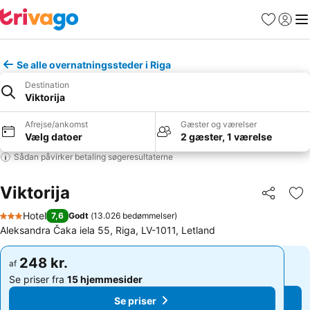
Favoritter
Log ind
Me
Se alle overnatningssteder i Riga
Destination
Viktorija
Afrejse/ankomst
Gæster og værelser
Vælg datoer
2 gæster, 1 værelse
Sådan påvirker betaling søgeresultaterne
Viktorija
Del
Føj
Hotel
7,6
Godt
(
13.026 bedømmelser
)
3 Stjerner
Aleksandra Čaka iela 55, Riga, LV-1011, Letland
248 kr.
248 kr.
af
af
Se priser fra
15 hjemmesider
Se priser fra
15 hjemmesider
Se priser
Se priser