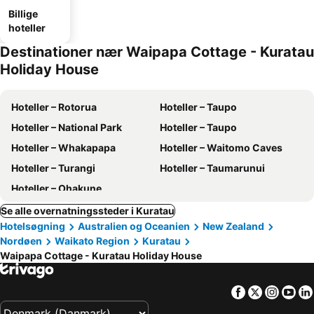
Billige
hoteller
Destinationer nær Waipapa Cottage - Kuratau
Holiday House
Hoteller – Rotorua
Hoteller – Taupo
Hoteller – National Park
Hoteller – Taupo
Hoteller – Whakapapa
Hoteller – Waitomo Caves
Hoteller – Turangi
Hoteller – Taumarunui
Hoteller – Ohakune
Se alle overnatningssteder i Kuratau
Hotelsøgning
Australien og Oceanien
New Zealand
Nordøen
Waikato Region
Kuratau
Waipapa Cottage - Kuratau Holiday House
Facebook
Twitter
Insta
Yo