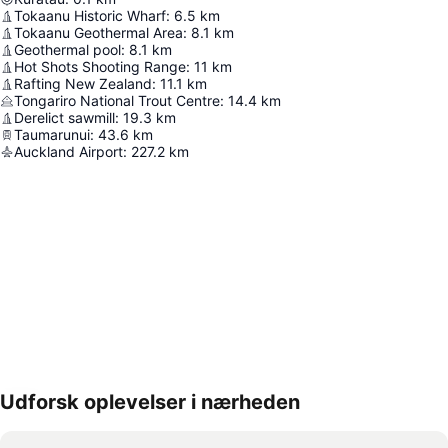
Tokaanu Historic Wharf
:
6.5
km
Tokaanu Geothermal Area
:
8.1
km
Geothermal pool
:
8.1
km
Hot Shots Shooting Range
:
11
km
Rafting New Zealand
:
11.1
km
Tongariro National Trout Centre
:
14.4
km
Derelict sawmill
:
19.3
km
Taumarunui
:
43.6
km
Auckland Airport
:
227.2
km
Udforsk oplevelser i nærheden
Udvid kort