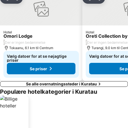
Del
Føj til favoritter
Del
Føj til favorit
Hotel
Hotel
Omori Lodge
Oreti Collection by
/
/
Der er ingen bedømmelse
Der er ingen bedømmelse
Tokaanu, 6.1 km til Centrum
Turangi, 9.0 km til Cen
Vælg datoer for at se nøjagtige
Vælg datoer for at s
priser
Se priser
Se p
Se alle overnatningssteder i Kuratau
Populære hotelkategorier i Kuratau