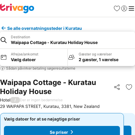
Favoritter
Log ind
Me
Se alle overnatningssteder i Kuratau
Destination
Waipapa Cottage - Kuratau Holiday House
Afrejse/ankomst
Gæster og værelser
Vælg datoer
2 gæster, 1 værelse
Sådan påvirker betaling søgeresultaterne
Waipapa Cottage - Kuratau
Holiday House
Del
Føj
Hotel
/
Der er ingen bedømmelse
29 WAIPAPA STREET, Kuratau, 3381, New Zealand
Vælg datoer for at se nøjagtige priser
Vælg datoer for at se nøjagtige priser
Se priser
Se priser