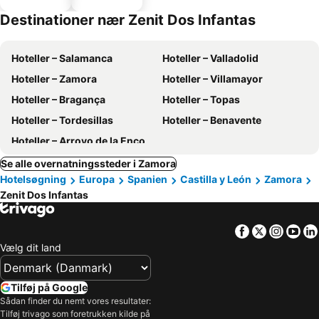
parkering
Destinationer nær Zenit Dos Infantas
Hoteller – Salamanca
Hoteller – Valladolid
Hoteller – Zamora
Hoteller – Villamayor
Hoteller – Bragança
Hoteller – Topas
Hoteller – Tordesillas
Hoteller – Benavente
Hoteller – Arroyo de la Encomienda
Se alle overnatningssteder i Zamora
Hotelsøgning
Europa
Spanien
Castilla y León
Zamora
Zenit Dos Infantas
Facebook
Twitter
Insta
Yo
Vælg dit land
Tilføj på Google
Sådan finder du nemt vores resultater:
Tilføj trivago som foretrukken kilde på