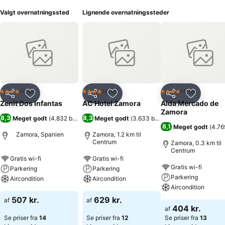
Valgt overnatningssted
Lignende overnatningssteder
Hotel
Hotel
Hotel
4 Stjerner
4 Stjerner
4 Stjerner
Del
Føj til favoritter
Del
Føj til favoritter
Del
Føj til fa
Zenit Dos Infantas
AC Hotel Zamora
Alda Mercado de
Zamora
8,3
8,3
Meget godt
(
4.832 bedømmelser
Meget godt
)
(
3.633 bedømmelser
)
8,1
Meget godt
(
4.76
Zamora, Spanien
Zamora, 1.2 km til
Centrum
Zamora, 0.3 km til
Centrum
Gratis wi-fi
Gratis wi-fi
Gratis wi-fi
Parkering
Parkering
Parkering
Aircondition
Aircondition
Aircondition
507 kr.
629 kr.
af
af
404 kr.
af
Se priser fra
14
Se priser fra
12
Se priser fra
13