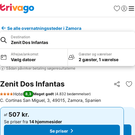
Favoritter
Log ind
Me
Se alle overnatningssteder i Zamora
Destination
Zenit Dos Infantas
Afrejse/ankomst
Gæster og værelser
Vælg datoer
2 gæster, 1 værelse
Sådan påvirker betaling søgeresultaterne
Zenit Dos Infantas
Del
Føj
Hotel
8,3
Meget godt
(
4.832 bedømmelser
)
4 Stjerner
C. Cortinas San Miguel, 3, 49015, Zamora, Spanien
507 kr.
507 kr.
af
af
Se priser fra
14 hjemmesider
Se priser fra
14 hjemmesider
Se priser
Se priser