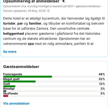
Opsummering af anmeldelser
Opsummeret vha. kunstig intelligens baseret på 800+ gæsteanmeldelser ·
Senest opdateret: 29 May 2026
Dette hotel er et alsidigt bycentrum, der henvender sig ligeligt til
turister
,
par
og
familier
, og tilbyder en komfortabel og bekvem
base for at udforske Zamora. Den uovertrufne centrale
beliggenhed
placerer gæsterne i gåafstand fra det historiske
centrum og de største attraktioner. Ejendommen har en
velrenommeret
spa
med en rolig atmosfære, perfekt til at
slappe af efter en dag med udforskning. Gæsterne roser
Se mere
konsekvent personalets varme og professionalisme, og
morgenmaden, med frisk appelsinjuice og naturlig kaffe, er et
højdepunkt. For dem, der søger ekstra plads eller længere
Gæsteanmeldelser
ophold, er de tilstødende
lejligheder
en god mulighed.
Fremragende
48
%
Meget godt
32
%
Godt
12
%
Rimeligt
3
%
Skuffende
5
%
Vis anmeldelser