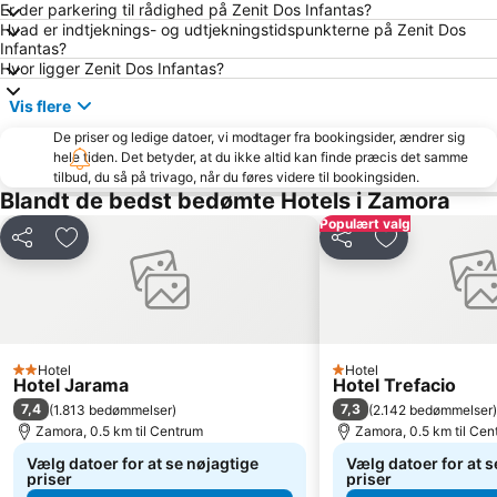
Er der parkering til rådighed på Zenit Dos Infantas?
Hvad er indtjeknings- og udtjekningstidspunkterne på Zenit Dos
Infantas?
Hvor ligger Zenit Dos Infantas?
Vis flere
De priser og ledige datoer, vi modtager fra bookingsider, ændrer sig
hele tiden. Det betyder, at du ikke altid kan finde præcis det samme
tilbud, du så på trivago, når du føres videre til bookingsiden.
Blandt de bedst bedømte Hotels i Zamora
Populært valg
Del
Føj til favoritter
Del
Føj til favorit
Hotel
Hotel
2 Stjerner
1 Stjerner
Hotel Jarama
Hotel Trefacio
7,4
7,3
(
1.813 bedømmelser
)
(
2.142 bedømmelser
)
Zamora, 0.5 km til Centrum
Zamora, 0.5 km til Cen
Vælg datoer for at se nøjagtige
Vælg datoer for at s
priser
priser