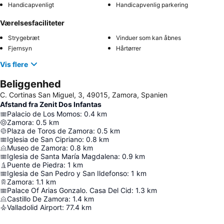
Handicapvenligt
Handicapvenlig parkering
Værelsesfaciliteter
Strygebræt
Vinduer som kan åbnes
Fjernsyn
Hårtørrer
Vis flere
Beliggenhed
C. Cortinas San Miguel, 3, 49015, Zamora, Spanien
Afstand fra Zenit Dos Infantas
Palacio de Los Momos
:
0.4
km
Zamora
:
0.5
km
Plaza de Toros de Zamora
:
0.5
km
Iglesia de San Cipriano
:
0.8
km
Museo de Zamora
:
0.8
km
Iglesia de Santa María Magdalena
:
0.9
km
Puente de Piedra
:
1
km
Iglesia de San Pedro y San Ildefonso
:
1
km
Zamora
:
1.1
km
Palace Of Arias Gonzalo. Casa Del Cid
:
1.3
km
Castillo De Zamora
:
1.4
km
Valladolid Airport
:
77.4
km