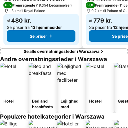
8,5
9,0
Fremragende
(
19.354 bedømmelser
)
Fremragende
(
11.6
1.3 km til Royal Palace
0.7 km til Palace of C
480 kr.
779 kr.
af
af
Se priser fra
13 hjemmesider
Se priser fra
12 hje
Se priser
Se prise
Se alle overnatningssteder i Warszawa
Andre overnatningssteder i Warszawa
Hotel
Bed and
Lejlighed
Hostel
Gæst
breakfasts
med
faciliteter
Populære hotelkategorier i Warszawa