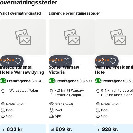
overnatningssteder
Valgt overnatningssted
Lignende overnatningssteder
Hotel
Hotel
Hotel
5 Stjerner
5 Stjerner
5 Stjerner
Del
Føj til favoritter
Del
Føj til favoritter
Del
Føj til fa
Intercontinental
Sofitel Warsaw
Warsaw Presidenti
Hotels Warsaw By Ihg
Victoria
Hotel
9,2
9,2
8,8
Fremragende
(
26.305 bedømmelser
Fremragende
)
(
18.599 bedømmelser
Fremragende
)
(
16.
Warszawa, Polen
4.3 km til Warsaw
0.4 km til Palace of
Frederic Chopin
Culture and Scienc
Lufthavn
Gratis wi-fi
Gratis wi-fi
Gratis wi-fi
Pool
Pool
Pool
Spa
Spa
Spa
Se priser
Se priser
Se priser
833 kr.
809 kr.
928 kr.
af
af
af