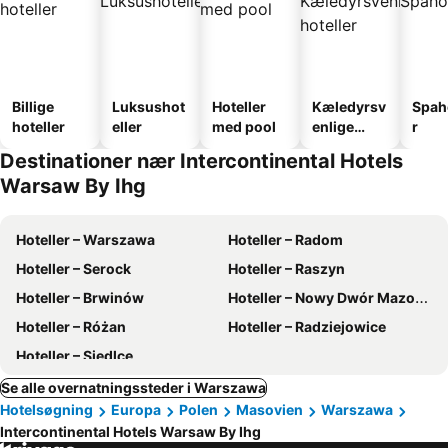
Billige
Luksushot
Hoteller
Kæledyrsv
Spah
hoteller
eller
med pool
enlige
r
hoteller
Destinationer nær Intercontinental Hotels
Warsaw By Ihg
Hoteller – Warszawa
Hoteller – Radom
Hoteller – Serock
Hoteller – Raszyn
Hoteller – Brwinów
Hoteller – Nowy Dwór Mazowiecki
Hoteller – Różan
Hoteller – Radziejowice
Hoteller – Siedlce
Se alle overnatningssteder i Warszawa
Hotelsøgning
Europa
Polen
Masovien
Warszawa
Intercontinental Hotels Warsaw By Ihg