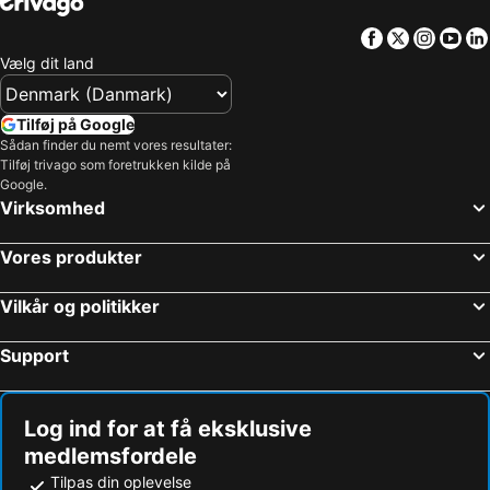
Facebook
Twitter
Insta
Yo
Vælg dit land
Tilføj på Google
Sådan finder du nemt vores resultater:
Tilføj trivago som foretrukken kilde på
Google.
Virksomhed
Vores produkter
Vilkår og politikker
Support
Log ind for at få eksklusive
medlemsfordele
Tilpas din oplevelse