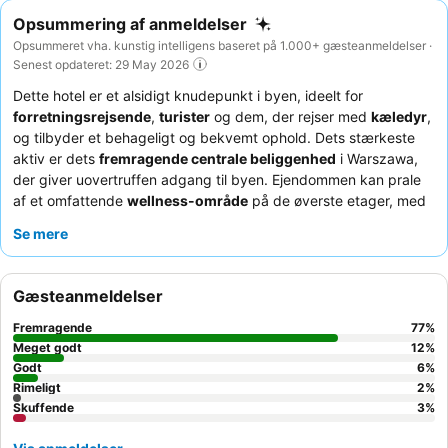
Opsummering af anmeldelser
Opsummeret vha. kunstig intelligens baseret på 1.000+ gæsteanmeldelser ·
Senest opdateret: 29 May 2026
Dette hotel er et alsidigt knudepunkt i byen, ideelt for
forretningsrejsende
,
turister
og dem, der rejser med
kæledyr
,
og tilbyder et behageligt og bekvemt ophold. Dets stærkeste
aktiv er dets
fremragende centrale beliggenhed
i Warszawa,
der giver uovertruffen adgang til byen. Ejendommen kan prale
af et omfattende
wellness-område
på de øverste etager, med
swimmingpool, sauna, tyrkisk bad, jacuzzi og et veludstyret
Se mere
fitnesscenter, alt sammen med panoramaudsigt over byen.
Gæsterne roser konsekvent det
professionelle og
hjælpsomme personale
og den
omfattende og varierede
Gæsteanmeldelser
morgenmadsbuffet
, som inkluderer lokale specialiteter og
mousserende vin. For en forbedret oplevelse kan du overveje at
Fremragende
77
%
booke et værelse på en højere etage for
fantastisk udsigt over
Meget godt
12
%
byen
Godt
, især over det ikoniske Kultur- og Videnskabspalads.
6
%
Rimeligt
2
%
Skuffende
3
%