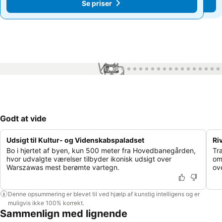
Se priser
Se priser
1 / 99
Godt at vide
Udsigt til Kultur- og Videnskabspaladset
Ri
Bo i hjertet af byen, kun 500 meter fra Hovedbanegården,
Tr
hvor udvalgte værelser tilbyder ikonisk udsigt over
om
Warszawas mest berømte vartegn.
ov
Denne opsummering er blevet til ved hjælp af kunstig intelligens og er
muligvis ikke 100% korrekt.
Sammenlign med lignende