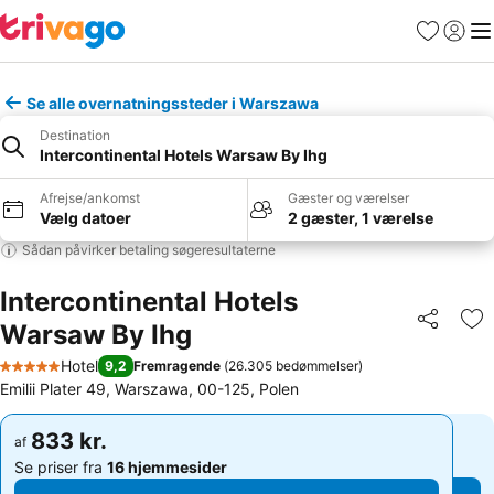
Favoritter
Log ind
Me
Se alle overnatningssteder i Warszawa
Destination
Intercontinental Hotels Warsaw By Ihg
Afrejse/ankomst
Gæster og værelser
Vælg datoer
2 gæster, 1 værelse
Sådan påvirker betaling søgeresultaterne
Intercontinental Hotels
Warsaw By Ihg
Del
Føj
Hotel
9,2
Fremragende
(
26.305 bedømmelser
)
5 Stjerner
Emilii Plater 49, Warszawa, 00-125, Polen
833 kr.
833 kr.
af
af
Se priser fra
16 hjemmesider
Se priser fra
16 hjemmesider