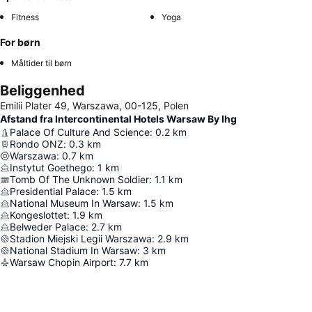
Fitness
Yoga
For børn
Måltider til børn
Beliggenhed
Emilii Plater 49, Warszawa, 00-125, Polen
Afstand fra Intercontinental Hotels Warsaw By Ihg
Palace Of Culture And Science
:
0.2
km
Rondo ONZ
:
0.3
km
Warszawa
:
0.7
km
Instytut Goethego
:
1
km
Tomb Of The Unknown Soldier
:
1.1
km
Presidential Palace
:
1.5
km
National Museum In Warsaw
:
1.5
km
Kongeslottet
:
1.9
km
Belweder Palace
:
2.7
km
Stadion Miejski Legii Warszawa
:
2.9
km
National Stadium In Warsaw
:
3
km
Warsaw Chopin Airport
:
7.7
km