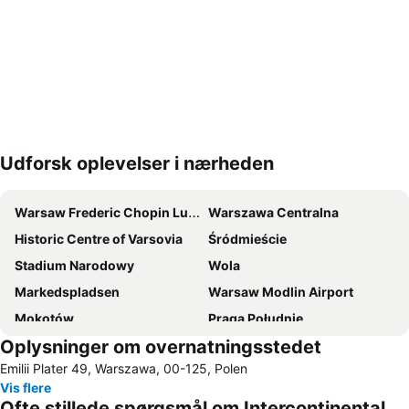
Udforsk oplevelser i nærheden
Udvid kort
Warsaw Frederic Chopin Lufthavn
Warszawa Centralna
Historic Centre of Varsovia
Śródmieście
Stadium Narodowy
Wola
Markedspladsen
Warsaw Modlin Airport
Mokotów
Praga Południe
Oplysninger om overnatningsstedet
Casinos Poland Hotel Marriott
Bemowo
Emilii Plater 49, Warszawa, 00-125, Polen
Palladium
Palace of Culture and Science
Vis flere
Praga Północ
Włochy
Ofte stillede spørgsmål om Intercontinental