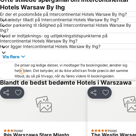
Cafe Milano
Old University Library
Hotels Warsaw By Ihg
Krakowskie Przedmieście
Wawer
Er der et poolområde på Intercontinental Hotels Warsaw By Ihg?
Er kæledyr tilladt på Intercontinental Hotels Warsaw By Ihg?
Jutrzenka - Skate Park
EXPO XXI Centrum
Er der parkering til rådighed på Intercontinental Hotels Warsaw By
Ihg?
Boathouse
Promenada
Hvad er indtjeknings- og udtjekningstidspunkterne på
Golden Terraces
Stacja metra Pole Mokotowskie
Intercontinental Hotels Warsaw By Ihg?
Hvor ligger Intercontinental Hotels Warsaw By Ihg?
Muzeum Historii Żydów Polskich
Nowy Świat
Vis flere
CK Kopernik
Willy Brandt
De priser og ledige datoer, vi modtager fra bookingsider, ændrer sig
Łazienki Królewskie
Żoliborz
hele tiden. Det betyder, at du ikke altid kan finde præcis det samme
Niwa
tilbud, du så på trivago, når du føres videre til bookingsiden.
Blandt de bedst bedømte Hotels i Warszawa
Del
Føj til favoritter
Del
Føj til favorit
Hotel
Hotel
3 Stjerner
5 Stjerner
Ibis Warszawa Stare Miasto
The Westin Wars