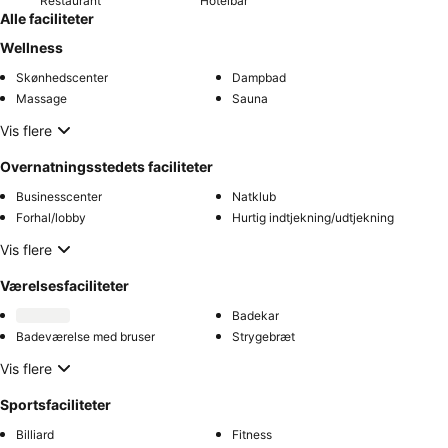
Restaurant
Hotelbar
Alle faciliteter
Wellness
Skønhedscenter
Dampbad
Massage
Sauna
Vis flere
Overnatningsstedets faciliteter
Businesscenter
Natklub
Forhal/lobby
Hurtig indtjekning/udtjekning
Vis flere
Værelsesfaciliteter
Badekar
Badeværelse med bruser
Strygebræt
Vis flere
Sportsfaciliteter
Billiard
Fitness