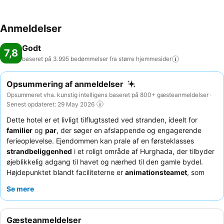
sportsentusiaster masser af indendørs faciliteter: billard, dart, yoga,
gymnastik og aerobic. Ydermere rummer overnatningsstedet et
wellnessområde med en række faciliteter, herunder en sauna,
Anmeldelser
massagebehandlinger og ayurvedabehandlinger, ligesom der mod
betaling tilbydes et spa-bad, et hamam og en skønhedssalon. Til
Godt
7,8
stedets yderligere fritidstilbud hører et animeringsprogram, et
baseret på 3.995 bedømmelser fra større
hjemmesider
minidiskotek, livemusik og et diskotek. Forplejning: Der er forskellige
gastronomiske faciliteter, såsom en restaurant, en bar og en
Opsummering af anmeldelser
lobbybar. Forfriskende drinks fra strandbaren sørger for en skøn
Opsummeret vha. kunstig intelligens baseret på 800+ gæsteanmeldelser ·
stemning. Med hensyn til forplejning tilbyder hotellet mulighed for at
Senest opdateret: 29 May 2026
foretage reservationer med halvpension og alt inklusive. Der venter
Dette hotel er et livligt tilflugtssted ved stranden, ideelt for
gæsterne til morgenmad, frokost og aftensmad en velsmagende og
familier
og
par
, der søger en afslappende og engagerende
righoldig buffet. Diætretter, vegetarretter og børnemenuer
ferieoplevelse. Ejendommen kan prale af en førsteklasses
tilberedes ved forespørgsel. Stedet stiller også specialretter til
strandbeliggenhed
i et roligt område af Hurghada, der tilbyder
rådighed. Endelig arrangeres der åbent køkken som virkelig er en
øjeblikkelig adgang til havet og nærhed til den gamle bydel.
oplevelse værd. Overnatningsstedet tilbyder et sortiment af
Højdepunktet blandt faciliteterne er
animationsteamet
, som
alkoholholdige og alkoholfri drikkevarer. Kreditkort: Hotellet
konsekvent organiserer forskellige aktiviteter og aftenshows,
accepterer almindelige kreditkort som betalingsmiddel.
Se mere
hvilket sikrer en livlig atmosfære for alle gæster. Gæsterne roser
konsekvent det
exceptionelle personale og service
samt den
lækre og varierede
morgenmadsbuffet
. For en forbedret
Gæsteanmeldelser