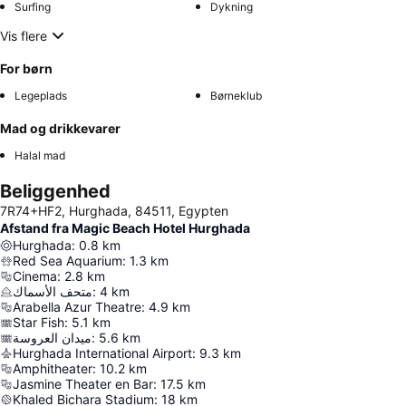
Surfing
Dykning
Vis flere
For børn
Legeplads
Børneklub
Mad og drikkevarer
Halal mad
Beliggenhed
7R74+HF2, Hurghada, 84511, Egypten
Afstand fra Magic Beach Hotel Hurghada
Hurghada
:
0.8
km
Red Sea Aquarium
:
1.3
km
Cinema
:
2.8
km
متحف الأسماك
:
4
km
Arabella Azur Theatre
:
4.9
km
Star Fish
:
5.1
km
ميدان العروسة
:
5.6
km
Hurghada International Airport
:
9.3
km
Amphitheater
:
10.2
km
Jasmine Theater en Bar
:
17.5
km
Khaled Bichara Stadium
:
18
km