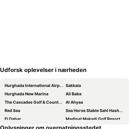
Udforsk oplevelser i nærheden
Udvid kort
Hurghada International Airport
Sakkala
Hurghada New Marina
Ali Baba
The Cascades Golf & Country Club
Al Ahyaa
Red Sea
Sea Horse Stable Sahl Hasheesh
El Dahar
Madinat Makadi Golf Resort
Oplysninger om overnatningsstedet
Papas Beach Club
El Kawthar