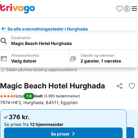
Favoritter
Log ind
Me
Se alle overnatningssteder i Hurghada
Destination
Magic Beach Hotel Hurghada
Afrejse/ankomst
Gæster og værelser
Vælg datoer
2 gæster, 1 værelse
Sådan påvirker betaling søgeresultaterne
Magic Beach Hotel Hurghada
Del
Føj
Hotel
7,8
Godt
(
3.995 bedømmelser
)
4 Stjerner
7R74+HF2, Hurghada, 84511, Egypten
376 kr.
376 kr.
af
af
Se priser fra
12 hjemmesider
Se priser fra
12 hjemmesider
Se priser
Se priser