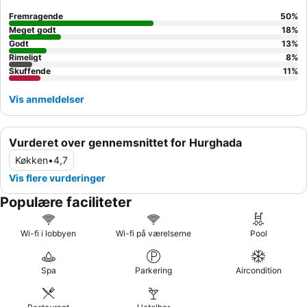
oplevelse kan du overveje at booke et værelse med
havudsigt
og en stor balkon for at nyde de smukke omgivelser.
Fremragende
50
%
Meget godt
18
%
Godt
13
%
Rimeligt
8
%
Skuffende
11
%
Vis anmeldelser
Vurderet over gennemsnittet for Hurghada
Køkken
•
4,7
Vis flere vurderinger
Populære faciliteter
Wi-fi i lobbyen
Wi-fi på værelserne
Pool
Spa
Parkering
Aircondition