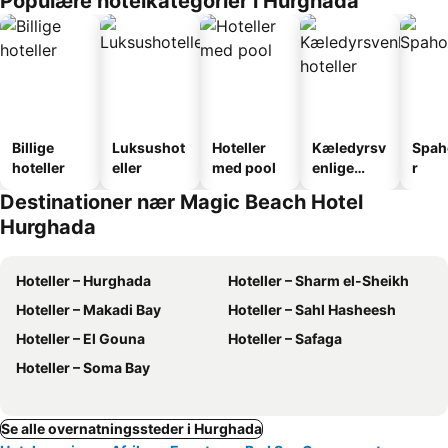
Populære hotelkategorier i Hurghada
Billige
Luksushot
Hoteller
Kæledyrsv
Spah
hoteller
eller
med pool
enlige
r
hoteller
Destinationer nær Magic Beach Hotel
Hurghada
Hoteller – Hurghada
Hoteller – Sharm el-Sheikh
Hoteller – Makadi Bay
Hoteller – Sahl Hasheesh
Hoteller – El Gouna
Hoteller – Safaga
Hoteller – Soma Bay
Se alle overnatningssteder i Hurghada