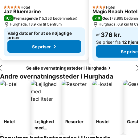
Hotel
Hotel
5 Stjerner
4 Stjerner
Jaz Bluemarine
Magic Beach Hote
9,5
7,8
Fremragende
(
15.353 bedømmelser
)
Godt
(
3.995 bedømm
Hurghada, 18.9 km til Centrum
Hurghada, 0.9 km til 
Vælg datoer for at se nøjagtige
376 kr.
af
priser
Se priser fra
12 hje
Se priser
Se prise
Se alle overnatningssteder i Hurghada
Andre overnatningssteder i Hurghada
Hotel
Lejlighed
Resorter
Hostel
Gæst
med
faciliteter