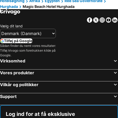
Hotelsøgning
Afrika
Egypten
Red Sea Governorate
Hurghada
Magic Beach Hotel Hurghada
Facebook
Twitter
Insta
Yo
Vælg dit land
Tilføj på Google
Sådan finder du nemt vores resultater:
Tilføj trivago som foretrukken kilde på
Google.
Virksomhed
Vores produkter
Vilkår og politikker
Support
Log ind for at få eksklusive