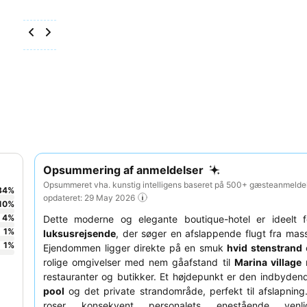
Opsummering af anmeldelser
Opsummeret vha. kunstig intelligens baseret på 500+ gæsteanmeldel
84
%
opdateret: 29 May 2026
10
%
4
%
Dette moderne og elegante boutique-hotel er ideelt 
1
%
luksusrejsende
, der søger en afslappende flugt fra mas
1
%
Ejendommen ligger direkte på en smuk
hvid stenstrand
rolige omgivelser med nem gåafstand til
Marina village
m
restauranter og butikker. Et højdepunkt er den indbyde
pool
og det private strandområde, perfekt til afslapnin
roser konsekvent personalets enestående ven