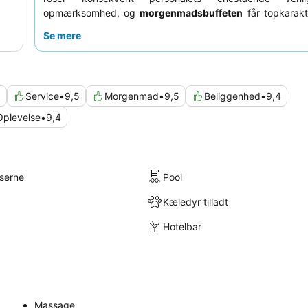
opmærksomhed, og
morgenmadsbuffeten
får topkarakte
omfattende udvalg af høj kvalitet. For et uforglemmeligt
Se mere
du overveje at booke et værelse med
havudsigt
fra balko
8
Service
•
9,5
Morgenmad
•
9,5
Beliggenhed
•
9,4
Oplevelse
•
9,4
lserne
Pool
Kæledyr tilladt
Hotelbar
Massage