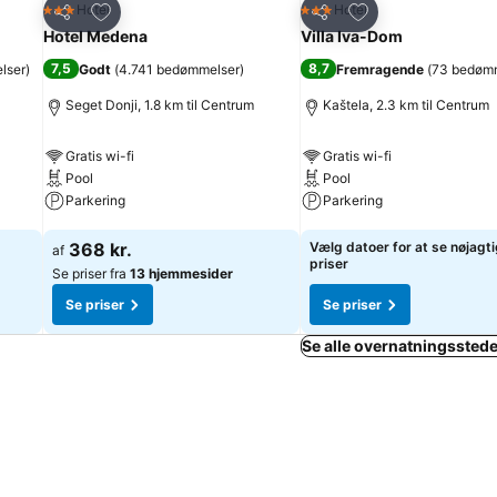
Føj til favoritter
Føj til favoritter
Hotel
Hotel
3 Stjerner
3 Stjerner
Del
Del
Hotel Medena
Villa Iva-Dom
7,5
8,7
lser
)
Godt
(
4.741 bedømmelser
)
Fremragende
(
73 bedøm
Seget Donji, 1.8 km til Centrum
Kaštela, 2.3 km til Centrum
Gratis wi-fi
Gratis wi-fi
Pool
Pool
Parkering
Parkering
Se priser
Se priser
368 kr.
Vælg datoer for at se nøjagt
af
priser
Se priser fra
13 hjemmesider
Se priser
Se priser
Se alle overnatningsstede