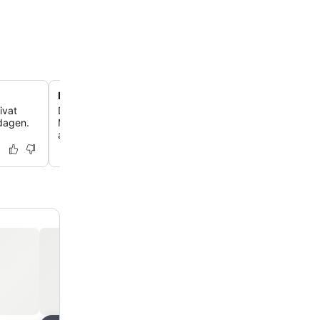
Førsteklasses beliggenhed ved stranden i Marina
ivat
Du får direkte adgang til Tunjara Strand og en rolig bel
 dagen.
Marina, en charmerende landsby med lokale restaurant
adgang til Trogir og Split Lufthavn.