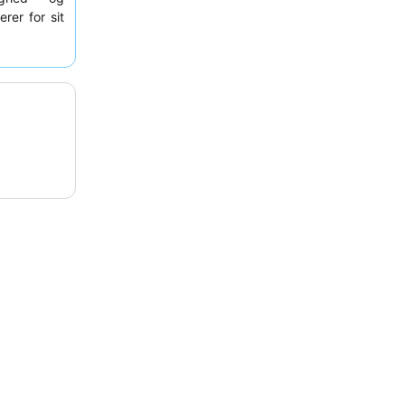
rer for sit
 ophold kan
nen.