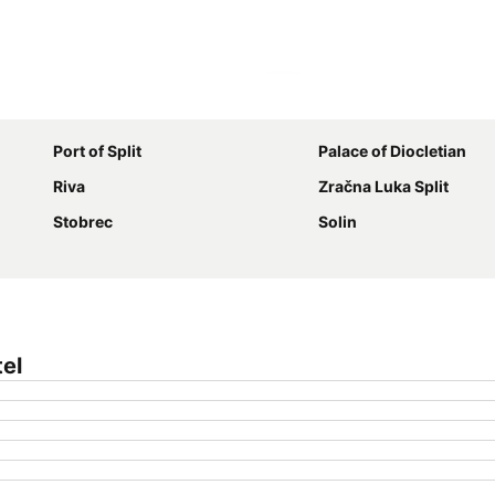
Udvid kort
Port of Split
Palace of Diocletian
Riva
Zračna Luka Split
Stobrec
Solin
el