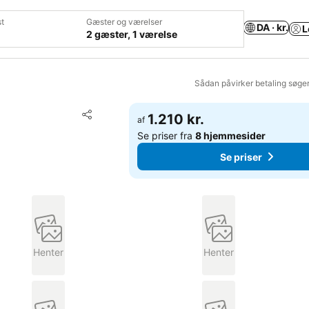
t
Gæster og værelser
DA · kr.
L
2 gæster, 1 værelse
Sådan påvirker betaling søge
Føj til favoritter
1.210 kr.
af
Del
Se priser fra
8 hjemmesider
Se priser
Henter
Henter