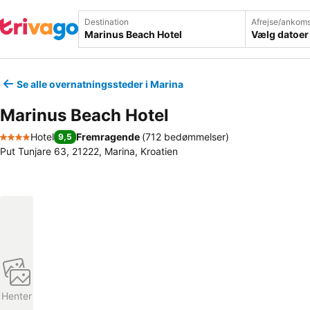
Destination
Afrejse/ankoms
Vælg datoer
Se alle overnatningssteder i Marina
Marinus Beach Hotel
Hotel
Fremragende
(
712 bedømmelser
)
9,5
4 Stjerner
Put Tunjare 63, 21222, Marina, Kroatien
Henter