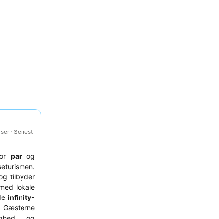
ser · Senest
for
par
og
seturismen.
og tilbyder
ed lokale
nde
infinity-
g. Gæsterne
lighed og