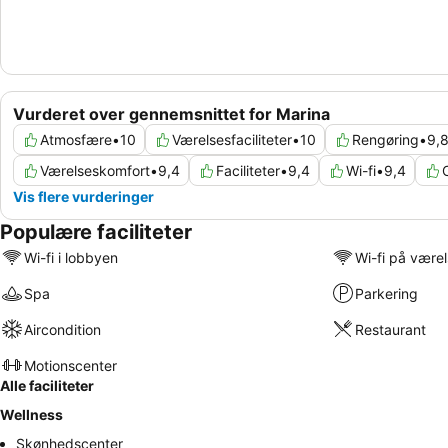
Vurderet over gennemsnittet for Marina
Atmosfære
•
10
Værelsesfaciliteter
•
10
Rengøring
•
9,
Værelseskomfort
•
9,4
Faciliteter
•
9,4
Wi-fi
•
9,4
Vis flere vurderinger
Populære faciliteter
Wi-fi i lobbyen
Wi-fi på være
Spa
Parkering
Aircondition
Restaurant
Motionscenter
Alle faciliteter
Wellness
Skønhedscenter