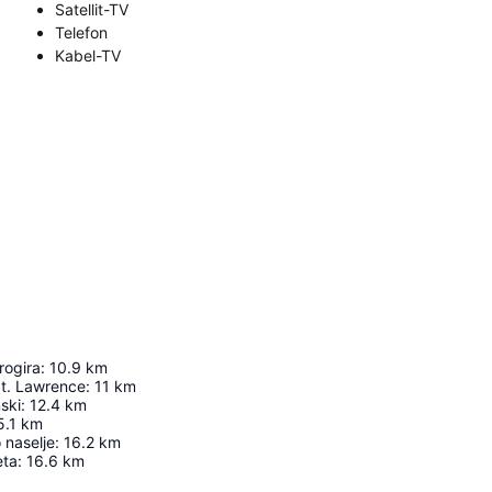
Satellit-TV
Telefon
Kabel-TV
rogira
:
10.9
km
St. Lawrence
:
11
km
ski
:
12.4
km
5.1
km
o naselje
:
16.2
km
eta
:
16.6
km