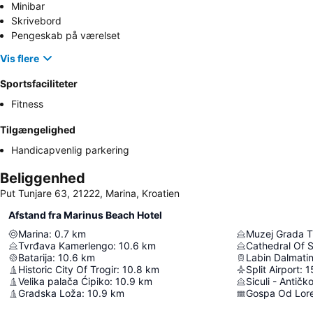
Minibar
Skrivebord
Pengeskab på værelset
Vis flere
Sportsfaciliteter
Fitness
Tilgængelighed
Handicapvenlig parkering
Beliggenhed
Put Tunjare 63, 21222, Marina, Kroatien
Afstand fra Marinus Beach Hotel
Marina
:
0.7
km
Muzej Grada T
Tvrđava Kamerlengo
:
10.6
km
Cathedral Of 
Batarija
:
10.6
km
Labin Dalmatin
Historic City Of Trogir
:
10.8
km
Split Airport
:
1
Velika palača Ćipiko
:
10.9
km
Siculi - Antičk
Gradska Loža
:
10.9
km
Gospa Od Lor