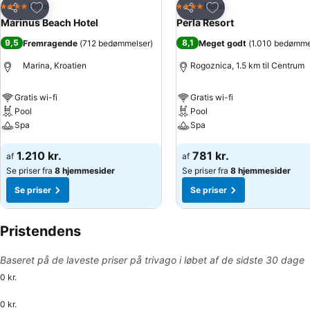
Føj til favoritter
Føj til favoritter
Hotel
Hotel
4 Stjerner
4 Stjerner
Del
Del
Marinus Beach Hotel
Perla Resort
9,5
8,1
Fremragende
(
712 bedømmelser
)
Meget godt
(
1.010 bedømme
Marina, Kroatien
Rogoznica, 1.5 km til Centrum
Gratis wi-fi
Gratis wi-fi
Pool
Pool
Spa
Spa
Se priser
Se priser
1.210 kr.
781 kr.
af
af
Se priser fra
8 hjemmesider
Se priser fra
8 hjemmesider
Se priser
Se priser
Pristendens
Baseret på de laveste priser på trivago i løbet af de sidste 30 dage
0 kr.
0 kr.