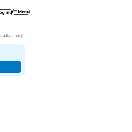
Menu
og ind
resultaterne