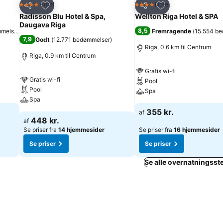
Føj til favoritter
Føj til favoritter
Hotel
Hotel
4 Stjerner
4 Stjerner
Del
Del
Radisson Blu Hotel & Spa,
Wellton Riga Hotel & SPA
Daugava Riga
8,5
mmelser
)
Fremragende
(
15.554 b
7,9
Godt
(
12.771 bedømmelser
)
Riga, 0.6 km til Centrum
Riga, 0.9 km til Centrum
Gratis wi-fi
Gratis wi-fi
Pool
Pool
Spa
Spa
355 kr.
af
448 kr.
af
Se priser fra
14 hjemmesider
Se priser fra
16 hjemmesider
Se priser
Se priser
Se alle overnatningsste