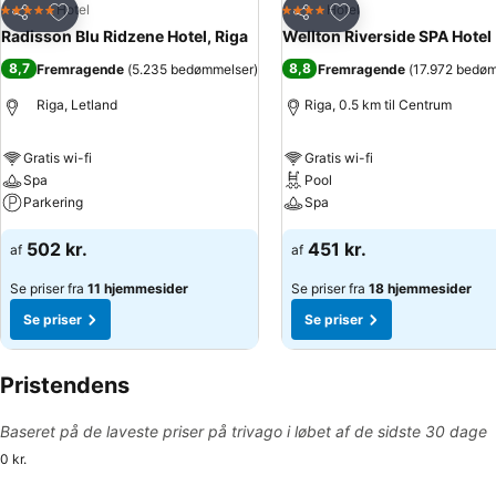
Føj til favoritter
Føj til favoritter
Hotel
Hotel
5 Stjerner
4 Stjerner
Del
Del
Radisson Blu Ridzene Hotel, Riga
Wellton Riverside SPA Hotel
8,7
8,8
Fremragende
(
5.235 bedømmelser
)
Fremragende
(
17.972 bedø
Riga, Letland
Riga, 0.5 km til Centrum
Gratis wi-fi
Gratis wi-fi
Spa
Pool
Parkering
Spa
502 kr.
451 kr.
af
af
Se priser fra
11 hjemmesider
Se priser fra
18 hjemmesider
Se priser
Se priser
Pristendens
Baseret på de laveste priser på trivago i løbet af de sidste 30 dage
0 kr.