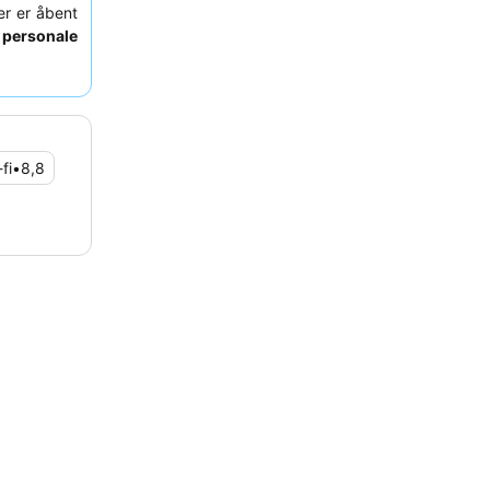
er er åbent
e
personale
n og det
fattende
 behageligt
ter, som er
fi
•
8,8