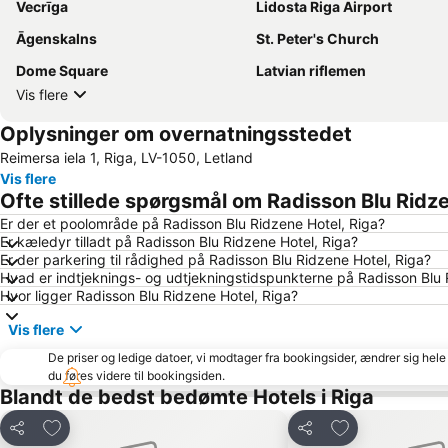
Vecrīga
Lidosta Riga Airport
Āgenskalns
St. Peter's Church
Dome Square
Latvian riflemen
Vis flere
Oplysninger om overnatningsstedet
Reimersa iela 1, Riga, LV-1050, Letland
Vis flere
Ofte stillede spørgsmål om Radisson Blu Ridze
Er der et poolområde på Radisson Blu Ridzene Hotel, Riga?
Er kæledyr tilladt på Radisson Blu Ridzene Hotel, Riga?
Er der parkering til rådighed på Radisson Blu Ridzene Hotel, Riga?
Hvad er indtjeknings- og udtjekningstidspunkterne på Radisson Blu 
Hvor ligger Radisson Blu Ridzene Hotel, Riga?
Vis flere
De priser og ledige datoer, vi modtager fra bookingsider, ændrer sig hele 
du føres videre til bookingsiden.
Blandt de bedst bedømte Hotels i Riga
Føj til favoritter
Føj til favoritter
Del
Del