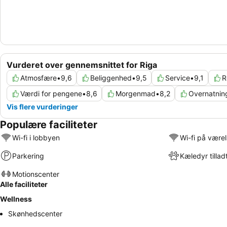
Vurderet over gennemsnittet for Riga
Atmosfære
•
9,6
Beliggenhed
•
9,5
Service
•
9,1
R
Værdi for pengene
•
8,6
Morgenmad
•
8,2
Overnatnin
Vis flere vurderinger
Populære faciliteter
Wi-fi i lobbyen
Wi-fi på være
Parkering
Kæledyr tillad
Motionscenter
Alle faciliteter
Wellness
Skønhedscenter