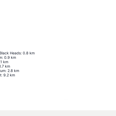
Black Heads
:
0.8
km
um
:
0.9
km
.1
km
1.7
km
ium
:
2.8
km
t
:
9.2
km
Udvid kort