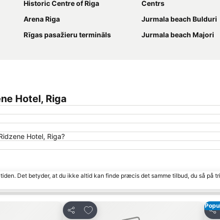
Historic Centre of Riga
Centrs
Arena Riga
Jurmala beach Bulduri
Rīgas pasažieru termināls
Jurmala beach Majori
ne Hotel, Riga
Ridzene Hotel, Riga?
tiden. Det betyder, at du ikke altid kan finde præcis det samme tilbud, du så på tr
Popu
Føj til favoritter
Del
Del