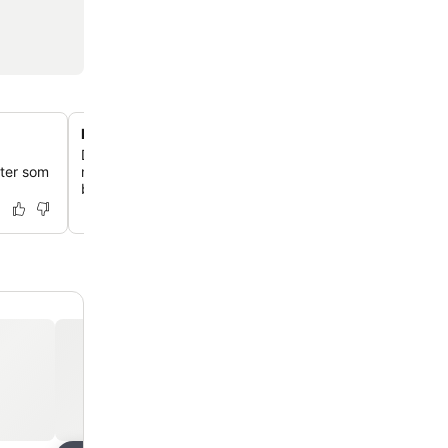
Fitnesscenter på femte sal med panoramaudsigt
Du kan holde din træningsrutine ved lige i et veludstyret
eter som
med moderne cardiomaskiner og inspirerende udsigt ov
bybillede.