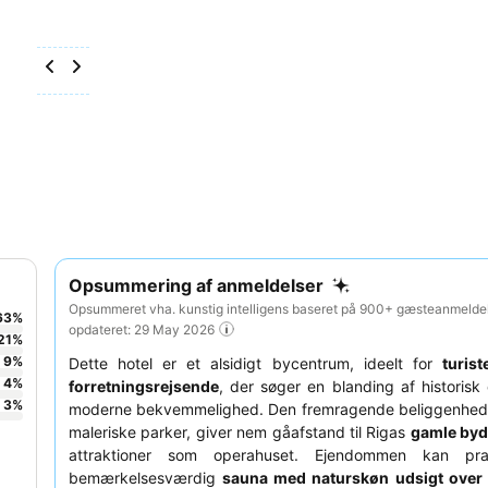
Opsummering af anmeldelser
Opsummeret vha. kunstig intelligens baseret på 900+ gæsteanmeldel
63
%
opdateret: 29 May 2026
21
%
9
%
Dette hotel er et alsidigt bycentrum, ideelt for
turist
4
%
forretningsrejsende
, der søger en blanding af historis
3
%
moderne bekvemmelighed. Den fremragende beliggenhed,
maleriske parker, giver nem gåafstand til Rigas
gamle byd
attraktioner som operahuset. Ejendommen kan pr
bemærkelsesværdig
sauna med naturskøn udsigt over