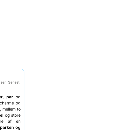
ser · Senest
er
,
par
og
k charme og
 mellem to
el
og store
ale af en
 parken og