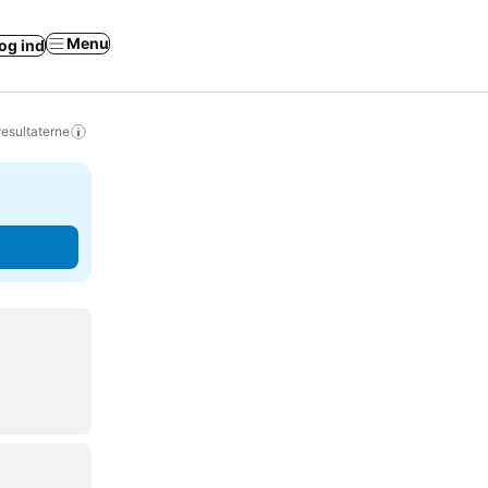
Menu
og ind
resultaterne