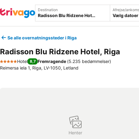
Destination
Afrejse/ankoms
Vælg datoer
Se alle overnatningssteder i Riga
Radisson Blu Ridzene Hotel, Riga
Hotel
Fremragende
(
5.235 bedømmelser
)
8,7
5 Stjerner
Reimersa iela 1, Riga, LV-1050, Letland
Henter