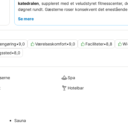
katedralen
, suppleret med et veludstyret fitnesscenter, d
døgnet rundt. Gæsterne roser konsekvent det eneståend
og service
, især den imødekommende receptio
Se mere
opmærksomme barpersonale, samt den om
morgenmadsbuffet
med varierede udvalg. For et virkelig
ophold kan du overveje at booke en af de rummelige sui
ideelle for dem, der ønsker ekstra plads.
engøring
•
9,0
Værelseskomfort
•
9,0
Faciliteter
•
8,8
Wi-
gssted
•
8,0
lserne
Spa
t
Hotelbar
Sauna