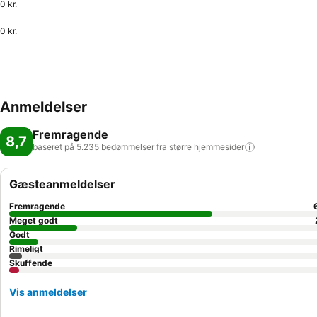
0 kr.
0 kr.
Anmeldelser
Fremragende
8,7
baseret på 5.235 bedømmelser fra større
hjemmesider
Gæsteanmeldelser
Fremragende
Meget godt
Godt
Rimeligt
Skuffende
Vis anmeldelser