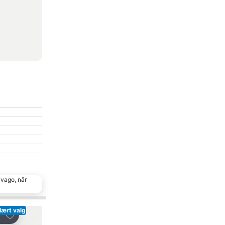
ivago, når
lært valg
Føj til favoritter
Føj til favoritter
Del