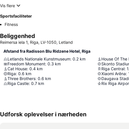
Vis flere
Sportsfaciliteter
Fitness
Beliggenhed
Reimersa iela 1, Riga, LV-1050, Letland
Afstand fra Radisson Blu Ridzene Hotel, Riga
Letlands Nationale Kunstmuseum
:
0.2
km
House Of The 
Freedom Monument
:
0.3
km
Skonto Stadi
Cat House
:
0.4
km
Riga Central
:
1
Riga
:
0.6
km
Xiaomi Arēna
:
Three Brothers
:
0.6
km
Daugava Stad
Riga Castle
:
0.7
km
Rix Riga Airpor
Udforsk oplevelser i nærheden