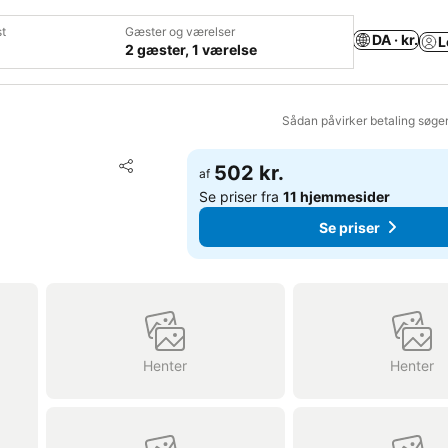
t
Gæster og værelser
DA · kr.
L
2 gæster, 1 værelse
Sådan påvirker betaling søge
Føj til favoritter
502 kr.
af
Del
Se priser fra
11 hjemmesider
Se priser
Henter
Henter