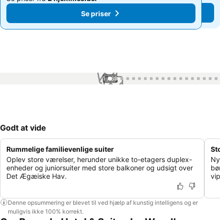
Se priser
Se priser
1 / 69
Godt at vide
Rummelige familievenlige suiter
St
Oplev store værelser, herunder unikke to-etagers duplex-
Ny
enheder og juniorsuiter med store balkoner og udsigt over
bø
Det Ægæiske Hav.
vi
Denne opsummering er blevet til ved hjælp af kunstig intelligens og er
muligvis ikke 100% korrekt.