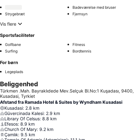
Badeværelse med bruser
Strygebræt
Fjernsyn
Vis flere
Sportsfaciliteter
Golfbane
Fitness
Surfing
Bordtennis
For børn
Legeplads
Beliggenhed
Türkmen .Mah. Bayraklıdede Mev.Selçuk Bl.No:1 Kuşadası, 9400,
Kusadasi, Tyrkiet
Afstand fra Ramada Hotel & Suites by Wyndham Kusadasi
Kusadasi
:
2.8
km
Güvercinada Kalesi
:
2.9
km
Library Of Celsus
:
8.8
km
Efesos
:
8.9
km
Church Of Mary
:
9.2
km
Çamlık
:
9.5
km
Temple Of Artemis (Artemision)
:
11.1
km