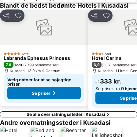
Blandt de bedst bedømte Hotels i Kusadasi
Del
Føj til favoritter
Del
Føj til favorit
Hotel
Hotel
5 Stjerner
3 Stjerner
Labranda Ephesus Princess
Hotel Carina
7,9
6,9
Godt
(
7.799 bedømmelser
)
(
1.361 bedømmelser
)
Kusadasi, 13.9 km til Centrum
Kusadasi, 1.1 km til Ce
Vælg datoer for at se nøjagtige
333 kr.
af
priser
Se priser fra
9 hjem
Se priser
Se prise
Se alle overnatningssteder i Kusadasi
Andre overnatningssteder i Kusadasi