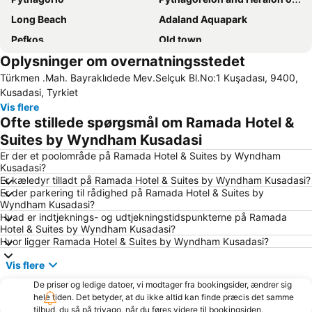
Long Beach
Adaland Aquapark
Pefkos
Old town
Oplysninger om overnatningsstedet
Kusadasi Port
Liberty and Freedom
Türkmen .Mah. Bayraklıdede Mev.Selçuk Bl.No:1 Kuşadası, 9400,
Long Beach Aqualand
Psili Ammos
Kusadasi, Tyrkiet
Green Beach
Gaziemir
Vis flere
Ofte stillede spørgsmål om Ramada Hotel &
Sea of women
Ephesus Museum
Suites by Wyndham Kusadasi
Doganbey Omur Beldesi Beach
Herakleia
Er der et poolområde på Ramada Hotel & Suites by Wyndham
Ataturk Boulevard
Efes Arkeoloji Müzesi
Kusadasi?
Er kæledyr tilladt på Ramada Hotel & Suites by Wyndham Kusadasi?
Er der parkering til rådighed på Ramada Hotel & Suites by
Wyndham Kusadasi?
Hvad er indtjeknings- og udtjekningstidspunkterne på Ramada
Hotel & Suites by Wyndham Kusadasi?
Hvor ligger Ramada Hotel & Suites by Wyndham Kusadasi?
Vis flere
De priser og ledige datoer, vi modtager fra bookingsider, ændrer sig
hele tiden. Det betyder, at du ikke altid kan finde præcis det samme
tilbud, du så på trivago, når du føres videre til bookingsiden.