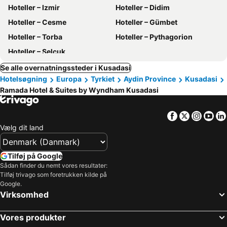
Hoteller – Izmir
Hoteller – Didim
Hoteller – Cesme
Hoteller – Gümbet
Hoteller – Torba
Hoteller – Pythagorion
Hoteller – Selçuk
Se alle overnatningssteder i Kusadasi
Hotelsøgning
Europa
Tyrkiet
Aydin Province
Kusadasi
Ramada Hotel & Suites by Wyndham Kusadasi
Facebook
Twitter
Insta
Yo
Vælg dit land
Tilføj på Google
Sådan finder du nemt vores resultater:
Tilføj trivago som foretrukken kilde på
Google.
Virksomhed
Vores produkter