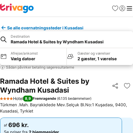
Favoritter
Log ind
Me
Se alle overnatningssteder i Kusadasi
Destination
Ramada Hotel & Suites by Wyndham Kusadasi
Afrejse/ankomst
Gæster og værelser
Vælg datoer
2 gæster, 1 værelse
Sådan påvirker betaling søgeresultaterne
Ramada Hotel & Suites by
Wyndham Kusadasi
Del
Føj
Hotel
8,9
Fremragende
(
6.135 bedømmelser
)
4 Stjerner
Türkmen .Mah. Bayraklıdede Mev.Selçuk Bl.No:1 Kuşadası, 9400,
Kusadasi, Tyrkiet
696 kr.
696 kr.
af
af
Se priser fra
2 hjemmesider
Se priser fra
2 hjemmesider