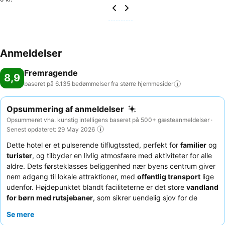
Anmeldelser
Fremragende
8,9
baseret på 6.135 bedømmelser fra større
hjemmesider
Opsummering af anmeldelser
Opsummeret vha. kunstig intelligens baseret på 500+ gæsteanmeldelser ·
Senest opdateret: 29 May 2026
Dette hotel er et pulserende tilflugtssted, perfekt for
familier
og
turister
, og tilbyder en livlig atmosfære med aktiviteter for alle
aldre. Dets førsteklasses beliggenhed nær byens centrum giver
nem adgang til lokale attraktioner, med
offentlig transport
lige
udenfor. Højdepunktet blandt faciliteterne er det store
vandland
for børn med rutsjebaner
, som sikrer uendelig sjov for de
yngste gæster. Gæsterne roser konsekvent
personalets
Se mere
enestående venlighed og opmærksomhed, især