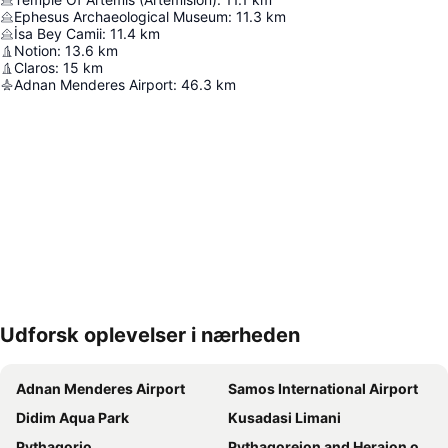
Ephesus Archaeological Museum
:
11.3
km
İsa Bey Camii
:
11.4
km
Notion
:
13.6
km
Claros
:
15
km
Adnan Menderes Airport
:
46.3
km
Udforsk oplevelser i nærheden
Udvid kort
Adnan Menderes Airport
Samos International Airport
Didim Aqua Park
Kusadasi Limani
Pythagorio
Pythagoreion and Heraion of Samos