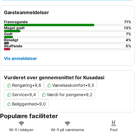
animationsteamet, samt den lækre og varierede mad i
hovedbuffetrestauranten. For en mere rolig oplevelse kan du
Gæsteanmeldelser
overveje at anmode om et værelse mod haven for at minimere
ekstern støj.
Fremragende
71
%
Meget godt
13
%
Godt
7
%
Rimeligt
4
%
Skuffende
5
%
Vis anmeldelser
Vurderet over gennemsnittet for Kusadasi
Rengøring
•
9,6
Værelseskomfort
•
9,5
Service
•
9,4
Værdi for pengene
•
9,2
Beliggenhed
•
9,0
Populære faciliteter
Wi-fi i lobbyen
Wi-fi på værelserne
Pool