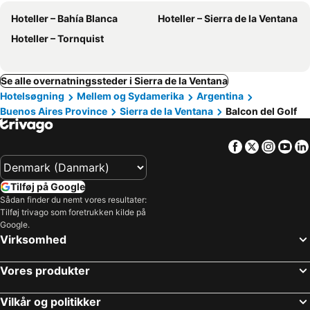
Hoteller – Bahía Blanca
Hoteller – Sierra de la Ventana
Hoteller – Tornquist
Se alle overnatningssteder i Sierra de la Ventana
Hotelsøgning
Mellem og Sydamerika
Argentina
Buenos Aires Province
Sierra de la Ventana
Balcon del Golf
Facebook
Twitter
Insta
Yo
Tilføj på Google
Sådan finder du nemt vores resultater:
Tilføj trivago som foretrukken kilde på
Google.
Virksomhed
Vores produkter
Vilkår og politikker