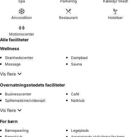
Spa
Parkering
Kæledyr tilladt
Aircondition
Restaurant
Hotelbar
Motionscenter
Alle faciliteter
Wellness
Skønhedscenter
Dampbad
Massage
Sauna
Vis flere
Overnatningsstedets faciliteter
Businesscenter
Café
Spillemaskine/videospil
Natklub
Vis flere
For børn
Børnepasning
Legeplads
Børneklub
Arrangerede aktiviteter for børn