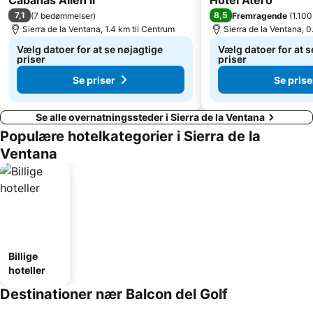
Cabanas Ailen Ii
Hotel Atero
7,1
8,5
(
7 bedømmelser
)
Fremragende
(
1.10
Sierra de la Ventana, 1.4 km til Centrum
Sierra de la Ventana, 0
Vælg datoer for at se nøjagtige
Vælg datoer for at s
priser
priser
Se priser
Se prise
Se alle overnatningssteder i Sierra de la Ventana
Populære hotelkategorier i Sierra de la
Ventana
Billige
hoteller
Destinationer nær Balcon del Golf