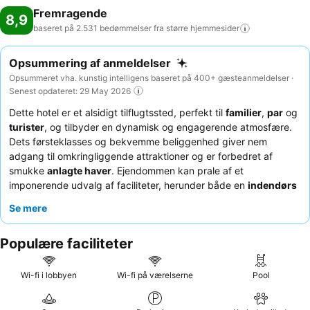
Fremragende
8,9
baseret på 2.531 bedømmelser fra større
hjemmesider
Opsummering af anmeldelser
Opsummeret vha. kunstig intelligens baseret på 400+ gæsteanmeldelser ·
Senest opdateret: 29 May 2026
Dette hotel er et alsidigt tilflugtssted, perfekt til
familier
,
par
og
turister
, og tilbyder en dynamisk og engagerende atmosfære.
Dets førsteklasses og bekvemme beliggenhed giver nem
adgang til omkringliggende attraktioner og er forbedret af
smukke
anlagte haver
. Ejendommen kan prale af et
imponerende udvalg af faciliteter, herunder både en
indendørs
opvarmet swimmingpool
og en udendørs pool, samt et
Se mere
veludstyret
spillelokale
og et legeområde for børn. Gæsterne
roser konsekvent det
opmærksomme og venlige personale
,
Populære faciliteter
og gastronomien får stor ros for sin enestående kvalitet og
variation, hvor
morgenmadsbuffeten
er særligt rigelig. For en
helt unik oplevelse kan du overveje at deltage i en af de
Wi-fi i lobbyen
Wi-fi på værelserne
Pool
engagerende
smagninger
af vin, øl eller vermouth.