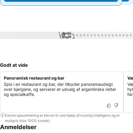
1 / 99
Godt at vide
Panoramisk restaurant og bar
Væ
Spis i en restaurant og bar, der tilbyder panoramaudsigt
Væ
over bjergene, og serverer et udvalg af argentinske retter
hy
og specialkaffe.
fa
Denne opsummering er blevet til ved hjælp af kunstig intelligens og er
muligvis ikke 100% korrekt.
Anmeldelser