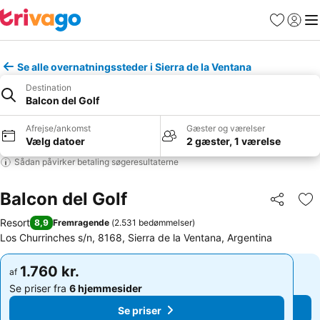
Favoritter
Log ind
Me
Se alle overnatningssteder i Sierra de la Ventana
Destination
Balcon del Golf
Afrejse/ankomst
Gæster og værelser
Vælg datoer
2 gæster, 1 værelse
Sådan påvirker betaling søgeresultaterne
Balcon del Golf
Del
Føj
Resort
8,9
Fremragende
(
2.531 bedømmelser
)
Los Churrinches s/n, 8168, Sierra de la Ventana, Argentina
1.760 kr.
1.760 kr.
af
af
Se priser fra
6 hjemmesider
Se priser fra
6 hjemmesider
Se priser
Se priser