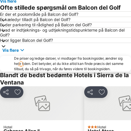
Vis flere
Ofte stillede spørgsmål om Balcon del Golf
Er der et poolområde på Balcon del Golf?
Er kæledyr tilladt på Balcon del Golf?
Er der parkering til rådighed på Balcon del Golf?
Hvad er indtjeknings- og udtjekningstidspunkterne på Balcon del
Golf?
Hvor ligger Balcon del Golf?
Vis flere
De priser og ledige datoer, vi modtager fra bookingsider, ændrer sig
hele tiden. Det betyder, at du ikke altid kan finde præcis det samme
tilbud, du så på trivago, når du føres videre til bookingsiden.
Blandt de bedst bedømte Hotels i Sierra de la
Ventana
Del
Føj til favoritter
Del
Føj til favorit
Hotel
Hotel
3 Stjerner