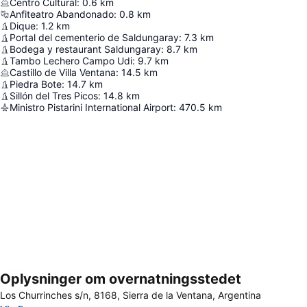
Centro Cultural
:
0.6
km
Anfiteatro Abandonado
:
0.8
km
Dique
:
1.2
km
Portal del cementerio de Saldungaray
:
7.3
km
Bodega y restaurant Saldungaray
:
8.7
km
Tambo Lechero Campo Udi
:
9.7
km
Castillo de Villa Ventana
:
14.5
km
Piedra Bote
:
14.7
km
Sillón del Tres Picos
:
14.8
km
Ministro Pistarini International Airport
:
470.5
km
Oplysninger om overnatningsstedet
Udvid kort
Los Churrinches s/n, 8168, Sierra de la Ventana, Argentina