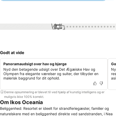
1 / 99
Godt at vide
Panoramaudsigt over hav og bjerge
Go
Nyd den betagende udsigt over Det Ægæiske Hav og
Ny
Olympen fra elegante værelser og suiter, der tilbyder en
re
malerisk baggrund for dit ophold.
asi
Denne opsummering er blevet til ved hjælp af kunstig intelligens og er
muligvis ikke 100% korrekt.
Om Ikos Oceania
Beliggenhed: Resortet er ideelt for strandferiegæster, familier og
naturelskere med en beliggenhed direkte ved sandstranden, i Nea