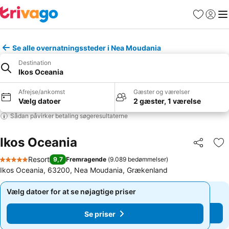
Favoritter
Log ind
Me
Se alle overnatningssteder i Nea Moudania
Destination
Ikos Oceania
Afrejse/ankomst
Gæster og værelser
Vælg datoer
2 gæster, 1 værelse
Sådan påvirker betaling søgeresultaterne
Ikos Oceania
Del
Føj
Resort
9,7
Fremragende
(
9.089 bedømmelser
)
5 Stjerner
Ikos Oceania, 63200, Nea Moudania, Grækenland
Vælg datoer for at se nøjagtige priser
Vælg datoer for at se nøjagtige priser
Se priser
Se priser