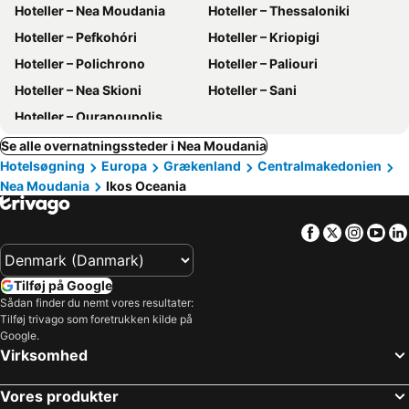
Hoteller – Nea Moudania
Hoteller – Thessaloniki
Hoteller – Pefkohóri
Hoteller – Kriopigi
Hoteller – Polichrono
Hoteller – Paliouri
Hoteller – Nea Skioni
Hoteller – Sani
Hoteller – Ouranoupolis
Se alle overnatningssteder i Nea Moudania
Hotelsøgning
Europa
Grækenland
Centralmakedonien
Nea Moudania
Ikos Oceania
Facebook
Twitter
Insta
Yo
Tilføj på Google
Sådan finder du nemt vores resultater:
Tilføj trivago som foretrukken kilde på
Google.
Virksomhed
Vores produkter