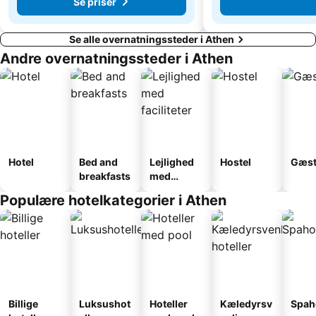
Se priser
Se alle overnatningssteder i Athen
Andre overnatningssteder i Athen
Hotel
Bed and
Lejlighed
Hostel
Gæst
breakfasts
med
faciliteter
Populære hotelkategorier i Athen
Billige
Luksushot
Hoteller
Kæledyrsv
Spah