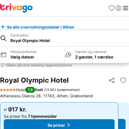
Favoritter
Log ind
Me
Se alle overnatningssteder i Athen
Destination
Royal Olympic Hotel
Afrejse/ankomst
Gæster og værelser
Vælg datoer
2 gæster, 1 værelse
Sådan påvirker betaling søgeresultaterne
Royal Olympic Hotel
Del
Føj
Hotel
7,9
Godt
(
13.941 bedømmelser
)
5 Stjerner
Athanasiou Diakou 28, 11743, Athen, Grækenland
917 kr.
917 kr.
af
af
Se priser fra
7 hjemmesider
Se priser fra
7 hjemmesider
Se priser
Se priser