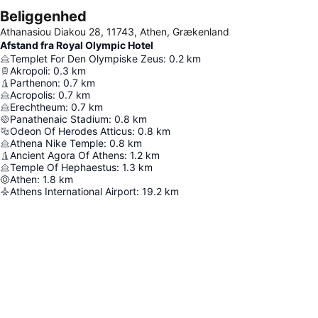
Beliggenhed
Athanasiou Diakou 28, 11743, Athen, Grækenland
Afstand fra Royal Olympic Hotel
Templet For Den Olympiske Zeus
:
0.2
km
Akropoli
:
0.3
km
Parthenon
:
0.7
km
Acropolis
:
0.7
km
Erechtheum
:
0.7
km
Panathenaic Stadium
:
0.8
km
Odeon Of Herodes Atticus
:
0.8
km
Athena Nike Temple
:
0.8
km
Ancient Agora Of Athens
:
1.2
km
Temple Of Hephaestus
:
1.3
km
Athen
:
1.8
km
Athens International Airport
:
19.2
km