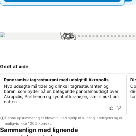
1 / 62
Godt at vide
Panoramisk tagrestaurant med udsigt til Akropolis
Di
Nyd udsøgte måltider og drinks i tagrestauranten og
Op
baren, som byder på en betagende panoramaudsigt over
di
Akropolis, Parthenon og Lycabettus-højen, især smukt om
fo
natten.
Denne opsummering er blevet til ved hjælp af kunstig intelligens og er
muligvis ikke 100% korrekt.
Sammenlign med lignende