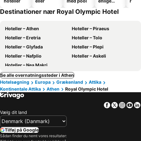
hoteller
eller
med pool
enlige
r
hoteller
Destinationer nær Royal Olympic Hotel
Hoteller – Athen
Hoteller – Piraeus
Hoteller – Eretria
Hoteller – Tolo
Hoteller – Glyfada
Hoteller – Plepi
Hoteller – Nafplio
Hoteller – Askeli
Hoteller – Nea Makri
Se alle overnatningssteder i Athen
Hotelsøgning
Europa
Grækenland
Attika
Kontinentale Attika
Athen
Royal Olympic Hotel
Facebook
Twitter
Insta
Yo
Vælg dit land
Tilføj på Google
Sådan finder du nemt vores resultater: