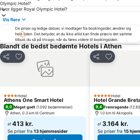
Olympic Hotel?
Νational Park Of Sounion
Piraeus Center
Hvor ligger Royal Olympic Hotel?
Marina Glyfadas
Traditional Settlement of Anafiotika
Vis flere
Zafiro
Α Beach Voula
De priser og ledige datoer, vi modtager fra bookingsider, ændrer sig
hele tiden. Det betyder, at du ikke altid kan finde præcis det samme
Panathenaic Stadium
Moschato
tilbud, du så på trivago, når du føres videre til bookingsiden.
Eretria
Parthenon
Blandt de bedst bedømte Hotels i Athen
Church of Metamorfosi tou Sotiros - Agios Sostis
Athens Railway Station - Stathmos Larisis
Del
Føj til favoritter
Del
Føj til favorit
Lagonisi
Agios Dimitrios Plakas
Aerides
Nea Smyrni
OAKA Olympic Stadium
Yabanaki
Vouliagmeni Lake
Technological Cultural Park Lavrion
Hotel
Hotel
4 Stjerner
5 Stjerner
Porto Germeno
Fetiye Mosque
Athens One Smart Hotel
Hotel Grande Breta
8,0
9,4
Meget godt
(
1.092 bedømmelser
)
Fremragende
(
12.8
Kerameikos
Hellas Pharm 2013
Athen, 0.3 km til Centrum
1.0 km til Akropolis
Vrilissia
Municipal Theater of Pireus
413 kr.
3.164 kr.
af
af
Se priser fra
13 hjemmesider
Se priser fra
15 hje