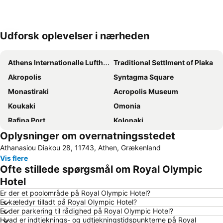
Udforsk oplevelser i nærheden
Udvid kort
Athens Internationalle Lufthavn Eleftherios Venizelos
Traditional Settlment of Plaka
Akropolis
Syntagma Square
Monastiraki
Acropolis Museum
Koukaki
Omonia
Rafina Port
Kolonaki
Oplysninger om overnatningsstedet
Port of Piraeus
Psirri
Athanasiou Diakou 28, 11743, Athen, Grækenland
The Athens Pireaus Electric Railways Museum
Vouliagmeni Beach
Vis flere
Lavrio Port
Aegina Port
Ofte stillede spørgsmål om Royal Olympic
Pandora
Kavouri Beach
Hotel
Piraeus Metro Station
Megaron - Athens International Conference Centre
Er der et poolområde på Royal Olympic Hotel?
Er kæledyr tilladt på Royal Olympic Hotel?
Kallithea
Saronida
Er der parkering til rådighed på Royal Olympic Hotel?
Hvad er indtjeknings- og udtjekningstidspunkterne på Royal
Ermou
Sun Coast