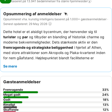
baseret på 13.941 bedømmelser fra større
hjemmesider
Opsummering af anmeldelser
Opsummeret vha. kunstig intelligens baseret på 1.000+ gæsteanmeldelser ·
Senest opdateret: 29 May 2026
Dette hotel er et alsidigt bycentrum, der henvender sig til
turister
og
par
og tilbyder en blanding af historisk charme og
moderne bekvemmeligheder. Dets stærkeste aktiv er den
fremragende og strategiske beliggenhed
i hjertet af Athen,
med store attraktioner som Akropolis og Plaka-kvarteret inden
for nem gåafstand. Højdepunktet blandt faciliteterne er
tagrestauranten
, der giver en enestående madoplevelse med
Se mere
betagende udsigt. Gæsterne roser konsekvent
rengøringspersonalet
og
piccoloerne
for deres hjælpsomhed,
og
morgenmadsbuffeten
for dens store udvalg af friske og
Gæsteanmeldelser
autentiske græske retter. For den bedste oplevelse kan du
overveje at anmode om et værelse med en ønskelig udsigt for at
Fremragende
33
%
værdsætte den klassiske indretning og rigelige plads.
Meget godt
24
%
Godt
18
%
Rimeligt
13
%
Skuffende
12
%