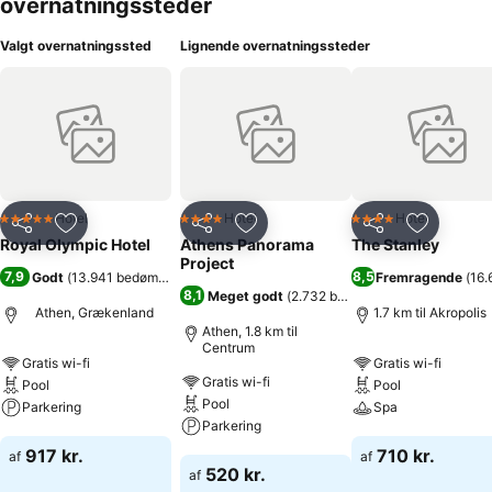
overnatningssteder
Valgt overnatningssted
Lignende overnatningssteder
Hotel
Hotel
Hotel
5 Stjerner
4 Stjerner
4 Stjerner
Del
Føj til favoritter
Del
Føj til favoritter
Del
Føj til fa
Royal Olympic Hotel
Athens Panorama
The Stanley
Project
7,9
8,5
Godt
(
13.941 bedømmelser
)
Fremragende
(
16.
8,1
Meget godt
(
2.732 bedømmelser
)
Athen, Grækenland
1.7 km til Akropolis
Athen, 1.8 km til
Centrum
Gratis wi-fi
Gratis wi-fi
Gratis wi-fi
Pool
Pool
Pool
Parkering
Spa
Parkering
Se priser
Se priser
917 kr.
710 kr.
af
af
Se priser
520 kr.
af