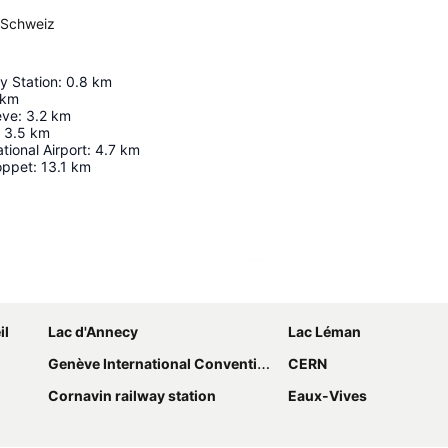
 Schweiz
y Station
:
0.8
km
km
ève
:
3.2
km
3.5
km
tional Airport
:
4.7
km
oppet
:
13.1
km
Udvid kort
il
Lac d'Annecy
Lac Léman
Genève International Convention Centre
CERN
Cornavin railway station
Eaux-Vives