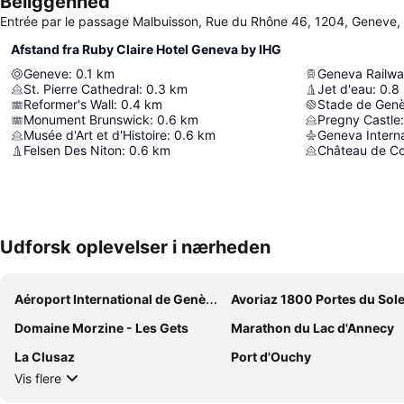
Beliggenhed
Entrée par le passage Malbuisson, Rue du Rhône 46, 1204, Geneve,
Afstand fra Ruby Claire Hotel Geneva by IHG
Geneve
:
0.1
km
Geneva Railwa
St. Pierre Cathedral
:
0.3
km
Jet d'eau
:
0.8
Reformer's Wall
:
0.4
km
Stade de Gen
Monument Brunswick
:
0.6
km
Pregny Castle
:
Musée d'Art et d'Histoire
:
0.6
km
Geneva Interna
Felsen Des Niton
:
0.6
km
Château de C
Udforsk oplevelser i nærheden
Aéroport International de Genève - Geneva International Airport
Avoriaz 1800 Portes du Sole
Domaine Morzine - Les Gets
Marathon du Lac d'Annecy
La Clusaz
Port d'Ouchy
Vis flere