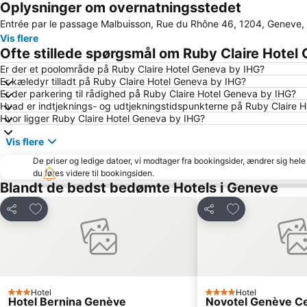
Oplysninger om overnatningsstedet
Entrée par le passage Malbuisson, Rue du Rhône 46, 1204, Geneve,
Vis flere
Ofte stillede spørgsmål om Ruby Claire Hotel
Er der et poolområde på Ruby Claire Hotel Geneva by IHG?
Er kæledyr tilladt på Ruby Claire Hotel Geneva by IHG?
Er der parkering til rådighed på Ruby Claire Hotel Geneva by IHG?
Hvad er indtjeknings- og udtjekningstidspunkterne på Ruby Claire 
Hvor ligger Ruby Claire Hotel Geneva by IHG?
Vis flere
De priser og ledige datoer, vi modtager fra bookingsider, ændrer sig hele 
du føres videre til bookingsiden.
Blandt de bedst bedømte Hotels i Geneve
Føj til favoritter
Føj til favoritter
Del
Del
Hotel
Hotel
3 Stjerner
4 Stjerner
Hotel Bernina Genève
Novotel Genève C