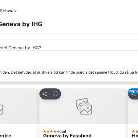
 Schweiz
 Geneva by IHG
Hotel Geneva by IHG?
tiden. Det betyder, at du ikke altid kan finde præcis det samme tilbud, du så på tr
Popu
Føj til favoritter
Del
Del
Hotel
4 Stjerner
2 S
entre
Geneva by Fassbind
Ho