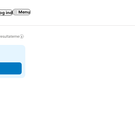
Menu
og ind
resultaterne