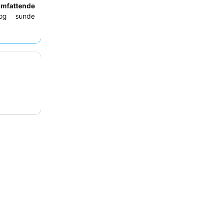
mfattende
og sunde
verveje at
cocktails.