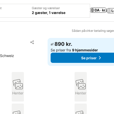
t
Gæster og værelser
DA · kr.
L
2 gæster, 1 værelse
Sådan påvirker betaling søge
Føj til favoritter
890 kr.
af
Del
Se priser fra
9 hjemmesider
 Schweiz
Se priser
Henter
Henter