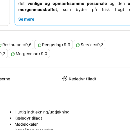
det
venlige og opmærksomme personale
og den
o
morgenmadsbuffet
, som byder på frisk frugt 
valgmuligheder. For en forbedret oplevelse kan du o
Se mere
besøge
tagbaren
for dens pulserende atmosfære og lækre 
Restaurant
•
9,6
Rengøring
•
9,3
Service
•
9,3
9,2
Morgenmad
•
9,0
lserne
Kæledyr tilladt
Hurtig indtjekning/udtjekning
Kæledyr tilladt
Mødelokaler