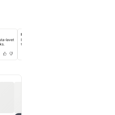
Problemfri digital check-in
sta-lavet
Brug de effektive selvbetjenings-iPad-stationer i recep
ks.
taget for en hurtig, papirløs ankomst og afrejseoplevels