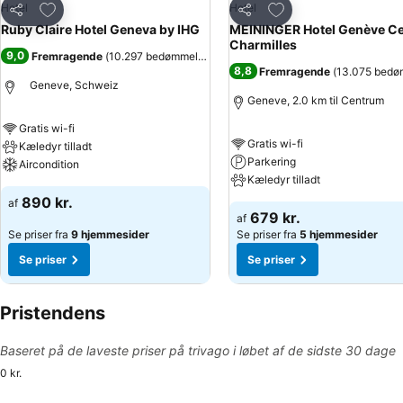
Føj til favoritter
Føj til favoritter
Hotel
Hotel
Del
Del
Ruby Claire Hotel Geneva by IHG
MEININGER Hotel Genève Ce
Charmilles
9,0
Fremragende
(
10.297 bedømmelser
)
8,8
Fremragende
(
13.075 bedø
Geneve, Schweiz
Geneve, 2.0 km til Centrum
Gratis wi-fi
Gratis wi-fi
Kæledyr tilladt
Parkering
Aircondition
Kæledyr tilladt
890 kr.
af
679 kr.
af
Se priser fra
9 hjemmesider
Se priser fra
5 hjemmesider
Se priser
Se priser
Pristendens
Baseret på de laveste priser på trivago i løbet af de sidste 30 dage
0 kr.