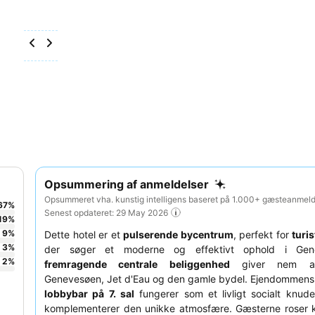
Opsummering af anmeldelser
Opsummeret vha. kunstig intelligens baseret på 1.000+ gæsteanmelde
67
%
Senest opdateret: 29 May 2026
19
%
9
%
Dette hotel er et
pulserende bycentrum
, perfekt for
turis
3
%
der søger et moderne og effektivt ophold i Gen
2
%
fremragende centrale beliggenhed
giver nem ad
Genevesøen, Jet d'Eau og den gamle bydel. Ejendommen
lobbybar på 7. sal
fungerer som et livligt socialt knud
komplementerer den unikke atmosfære. Gæsterne roser 