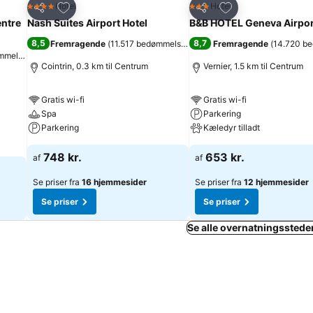
Føj til favoritter
Føj til favoritter
Hotel
Hotel
4 Stjerner
3 Stjerner
Del
Del
ntre
Nash Suites Airport Hotel
B&B HOTEL Geneva Airpor
8,5
8,7
Fremragende
(
11.517 bedømmelser
)
Fremragende
(
14.720 b
mmelser
)
Cointrin, 0.3 km til Centrum
Vernier, 1.5 km til Centrum
Gratis wi-fi
Gratis wi-fi
Spa
Parkering
Parkering
Kæledyr tilladt
748 kr.
653 kr.
af
af
Se priser fra
16 hjemmesider
Se priser fra
12 hjemmesider
Se priser
Se priser
Se alle overnatningsstede