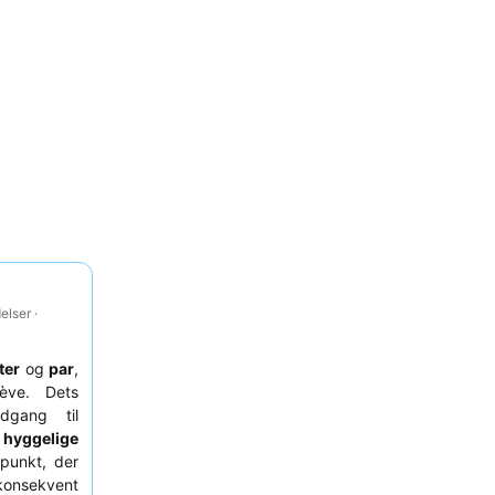
lser ·
ter
og
par
,
ève. Dets
gang til
s
hyggelige
epunkt, der
konsekvent