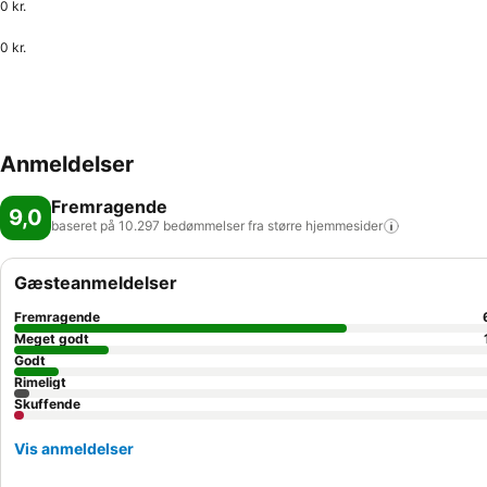
0 kr.
0 kr.
Anmeldelser
Fremragende
9,0
baseret på 10.297 bedømmelser fra større
hjemmesider
Gæsteanmeldelser
Fremragende
Meget godt
Godt
Rimeligt
Skuffende
Vis anmeldelser