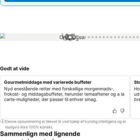
1 / 71
Godt at vide
Gourmetmiddage med varierede buffeter
St
Nyd enestående retter med forskellige morgenmads-,
Ho
frokost- og middagsbuffeter, herunder temaaftener og a la
ud
carte-muligheder, der passer til enhver smag.
br
Denne opsummering er blevet til ved hjælp af kunstig intelligens og er
muligvis ikke 100% korrekt.
Sammenlign med lignende