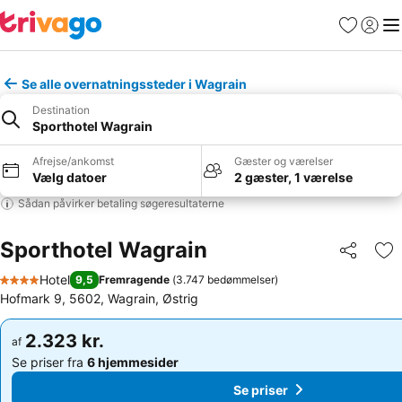
Favoritter
Log ind
Me
Se alle overnatningssteder i Wagrain
Destination
Sporthotel Wagrain
Afrejse/ankomst
Gæster og værelser
Vælg datoer
2 gæster, 1 værelse
Sådan påvirker betaling søgeresultaterne
Sporthotel Wagrain
Del
Føj
Hotel
9,5
Fremragende
(
3.747 bedømmelser
)
4 Stjerner
Hofmark 9, 5602, Wagrain, Østrig
2.323 kr.
2.323 kr.
af
af
Se priser fra
6 hjemmesider
Se priser fra
6 hjemmesider
Se priser
Se priser