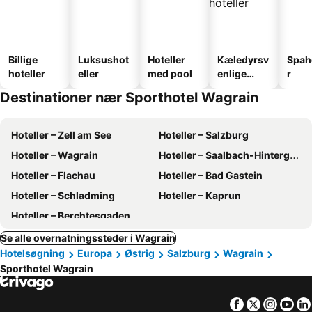
Billige
Luksushot
Hoteller
Kæledyrsv
Spah
hoteller
eller
med pool
enlige
r
hoteller
Destinationer nær Sporthotel Wagrain
Hoteller – Zell am See
Hoteller – Salzburg
Hoteller – Wagrain
Hoteller – Saalbach-Hinterglemm
Hoteller – Flachau
Hoteller – Bad Gastein
Hoteller – Schladming
Hoteller – Kaprun
Hoteller – Berchtesgaden
Se alle overnatningssteder i Wagrain
Hotelsøgning
Europa
Østrig
Salzburg
Wagrain
Sporthotel Wagrain
Facebook
Twitter
Insta
Yo