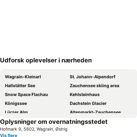
Udforsk oplevelser i nærheden
Udvid kort
Wagrain-Kleinarl
St. Johann-Alpendorf
Hallstätter See
Zauchensee skiing area
Snow Space Flachau
Kehlsteinhaus
Königssee
Dachstein Glacier
Lürzer Alm
Altenmarkt-Zauchensee
Oplysninger om overnatningsstedet
Dorfgastein - Großarltal
Sigmund-Thun-Klamm
Hofmark 9, 5602, Wagrain, Østrig
Almabtrieb am Königssee
Geisterberg
Vis flere