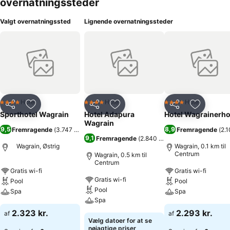
overnatningssteder
Valgt overnatningssted
Lignende overnatningssteder
Hotel
Hotel
Hotel
4 Stjerner
4 Stjerner
4 Stjerner
Del
Føj til favoritter
Del
Føj til favoritter
Del
Føj til fa
Sporthotel Wagrain
Hotel Adapura
Hotel Wagrainerho
Wagrain
9,5
8,9
Fremragende
(
3.747 bedømmelser
)
Fremragende
(
2.
9,1
Fremragende
(
2.840 bedømmelser
)
Wagrain, Østrig
Wagrain, 0.1 km til
Centrum
Wagrain, 0.5 km til
Centrum
Gratis wi-fi
Gratis wi-fi
Gratis wi-fi
Pool
Pool
Pool
Spa
Spa
Spa
2.323 kr.
2.293 kr.
af
af
Vælg datoer for at se
nøjagtige priser