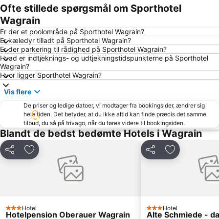
Skigebiet Sportwelt Amadé
Nationalpark Berchtesgaden
Ofte stillede spørgsmål om Sporthotel
Rodelbahn Lucky Flitzer
Bahnhof Zell am See
Wagrain
Hochkönigs Winterreich - Mühlbach Dienten Maria Alm
Ramsau am Dachstein
Er der et poolområde på Sporthotel Wagrain?
Er kæledyr tilladt på Sporthotel Wagrain?
Eisriesenwelt
Schmittenhöhe skiing area
Er der parkering til rådighed på Sporthotel Wagrain?
Hvad er indtjeknings- og udtjekningstidspunkterne på Sporthotel
Kitzsteinhorn
Eselpark Maltatal
Wagrain?
Sportgastein
Bikepark
Hvor ligger Sporthotel Wagrain?
Planai Hochwurzen
Liechtensteinklamm
Vis flere
Radstadt-Altenmarkt
Bergbahnen Werfenweng GmbH
De priser og ledige datoer, vi modtager fra bookingsider, ændrer sig
hele tiden. Det betyder, at du ikke altid kan finde præcis det samme
Katschberg Ski Resort
Obersalzberg Documentation
tilbud, du så på trivago, når du føres videre til bookingsiden.
Hohenwerfen
Hauser Kaibling
Blandt de bedst bedømte Hotels i Wagrain
Keltenblitz Dürnberg
Obersalzbergbahn
Del
Føj til favoritter
Del
Føj til favorit
Schafbergbahn
Casino Bad Gastein
Stoderzinken
Ödensee
Oberforsthof Alm
Wildpark Kleefeld mit Streichelzoo
Mountain-Gokart
Felsentherme
Hotel
Hotel
3 Stjerner
3 Stjerner
Hotelpension Oberauer Wagrain
Alte Schmiede - da
Grosseck 8er Kabinenbahn
Jenner