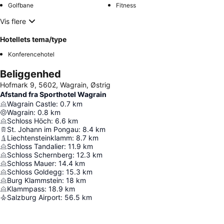
Golfbane
Fitness
Vis flere
Hotellets tema/type
Konferencehotel
Beliggenhed
Hofmark 9, 5602, Wagrain, Østrig
Afstand fra Sporthotel Wagrain
Wagrain Castle
:
0.7
km
Wagrain
:
0.8
km
Schloss Höch
:
6.6
km
St. Johann im Pongau
:
8.4
km
Liechtensteinklamm
:
8.7
km
Schloss Tandalier
:
11.9
km
Schloss Schernberg
:
12.3
km
Schloss Mauer
:
14.4
km
Schloss Goldegg
:
15.3
km
Burg Klammstein
:
18
km
Klammpass
:
18.9
km
Salzburg Airport
:
56.5
km