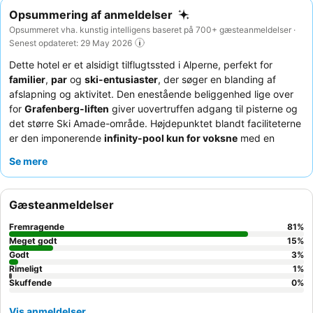
Opsummering af anmeldelser
Opsummeret vha. kunstig intelligens baseret på 700+ gæsteanmeldelser ·
Senest opdateret: 29 May 2026
Dette hotel er et alsidigt tilflugtssted i Alperne, perfekt for
familier
,
par
og
ski-entusiaster
, der søger en blanding af
afslapning og aktivitet. Den enestående beliggenhed lige over
for
Grafenberg-liften
giver uovertruffen adgang til pisterne og
det større Ski Amade-område. Højdepunktet blandt faciliteterne
er den imponerende
infinity-pool kun for voksne
med en
fantastisk udsigt, suppleret af et dedikeret familiepoolområde
Se mere
og et moderne fitnesscenter. Gæsterne roser konsekvent det
usædvanligt venlige og opmærksomme personale
og den
fremragende kvalitet og variation af maden
til både
Gæsteanmeldelser
morgenmad og aftensmad, herunder en populær
eftermiddagssnack. For en forbedret oplevelse kan du overveje
Fremragende
81
%
at anmode om et værelse på en
højere etage
for den bedste
Meget godt
15
%
udsigt.
Godt
3
%
Rimeligt
1
%
Skuffende
0
%
Vis anmeldelser