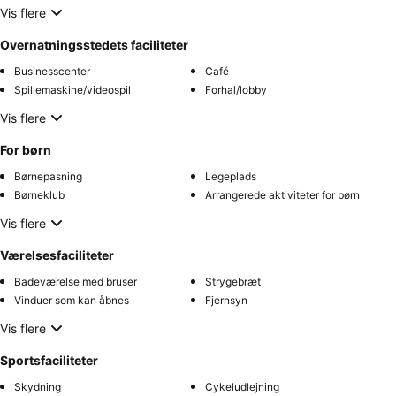
Vis flere
Overnatningsstedets faciliteter
Businesscenter
Café
Spillemaskine/videospil
Forhal/lobby
Vis flere
For børn
Børnepasning
Legeplads
Børneklub
Arrangerede aktiviteter for børn
Vis flere
Værelsesfaciliteter
Badeværelse med bruser
Strygebræt
Vinduer som kan åbnes
Fjernsyn
Vis flere
Sportsfaciliteter
Skydning
Cykeludlejning