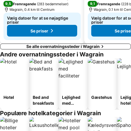
9,5
9,1
Fremragende
(
283 bedømmelser
)
Fremragende
(
228 
Berchtesgaden Salt Mine
Götschen
Wagrain, 0.4 km til Centrum
Wagrain, 0.1 km til Ce
Obauer
Filzmoos
Vælg datoer for at se nøjagtige
Vælg datoer for at s
priser
priser
Se priser
Se prise
Se alle overnatningssteder i Wagrain
Andre overnatningssteder i Wagrain
Hotel
Bed and
Lejlighed
Gæstehus
Lejli
breakfasts
med
hotel
faciliteter
Populære hotelkategorier i Wagrain