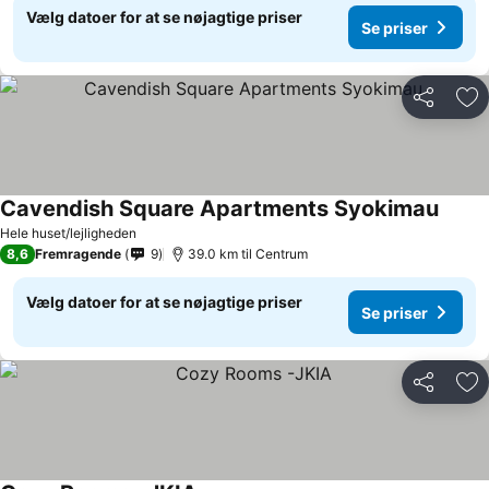
Vælg datoer for at se nøjagtige priser
Se priser
Del
Føj
Cavendish Square Apartments Syokimau
Hele huset/lejligheden
8,6
Fremragende
9
39.0 km til Centrum
Vælg datoer for at se nøjagtige priser
Se priser
Del
Føj