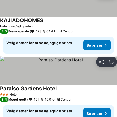
KAJIADOHOMES
Hele huset/lejligheden
8,5
Fremragende
17
64.4 km til Centrum
Vælg datoer for at se nøjagtige priser
Se priser
Del
Føj
Paraiso Gardens Hotel
Hotel
3 Stjerner
8,4
Meget godt
49
49.0 km til Centrum
Vælg datoer for at se nøjagtige priser
Se priser