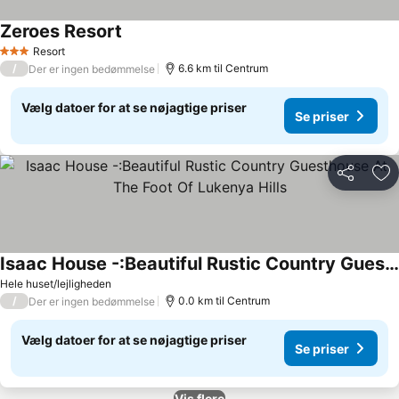
Zeroes Resort
Resort
3 Stjerner
/
6.6 km til Centrum
Der er ingen bedømmelse
Vælg datoer for at se nøjagtige priser
Se priser
Del
Føj
Isaac House -:Beautiful Rustic Country Guesthouse At The Foot Of Lukenya Hills
Hele huset/lejligheden
/
0.0 km til Centrum
Der er ingen bedømmelse
Vælg datoer for at se nøjagtige priser
Se priser
Vis flere