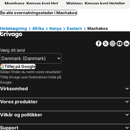
Mombasa, Kenyas kyst Hoteller
Watamu, Kenyas kyst Hoteller
Malindi, Kenyas kyst Hoteller
Narok, Den Østafrikanske Great Rift Valley Hoteller
Se alle overnatningssteder i Machakos
Ukunda, Kenyas kyst Hoteller
Nyali Beach, Kenyas kyst Hoteller
Hotelsøgning
Afrika
Kenya
Eastern
Machakos
Bamburi Beach, Kenyas kyst Hoteller
Facebook
Twitter
Insta
Yo
Vælg dit land
Tilføj på Google
Sådan finder du nemt vores resultater:
Tilføj trivago som foretrukken kilde på
Google.
Virksomhed
Vores produkter
Vilkår og politikker
Support