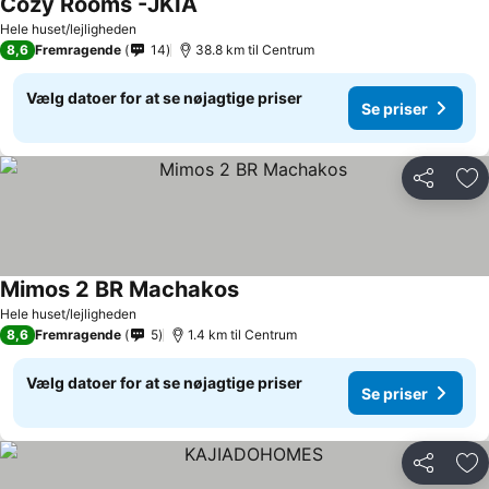
Cozy Rooms -JKIA
Hele huset/lejligheden
8,6
Fremragende
14
38.8 km til Centrum
Vælg datoer for at se nøjagtige priser
Se priser
Del
Føj
Mimos 2 BR Machakos
Hele huset/lejligheden
8,6
Fremragende
5
1.4 km til Centrum
Vælg datoer for at se nøjagtige priser
Se priser
Del
Føj