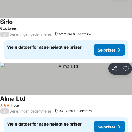
Sirlo
Gæstehus
/
52.2 km til Centrum
Der er ingen bedømmelse
Vælg datoer for at se nøjagtige priser
Se priser
Del
Føj
Alma Ltd
Hotel
3 Stjerner
/
34.3 km til Centrum
Der er ingen bedømmelse
Vælg datoer for at se nøjagtige priser
Se priser