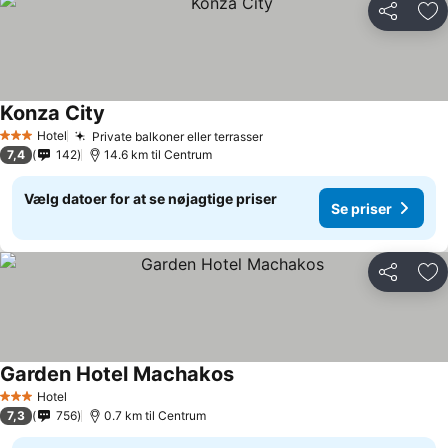
Del
Føj
Konza City
Hotel
Private balkoner eller terrasser
3 Stjerner
7,4
142
14.6 km til Centrum
Vælg datoer for at se nøjagtige priser
Se priser
Del
Føj
Garden Hotel Machakos
Hotel
3 Stjerner
7,3
756
0.7 km til Centrum