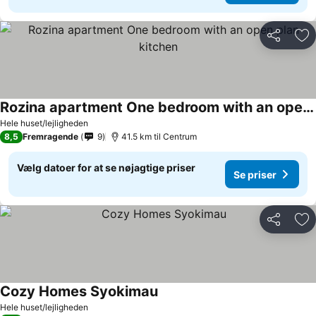
Del
Føj
Rozina apartment One bedroom with an open plan kitchen
Hele huset/lejligheden
8,5
Fremragende
9
41.5 km til Centrum
Vælg datoer for at se nøjagtige priser
Se priser
Del
Føj
Cozy Homes Syokimau
Hele huset/lejligheden