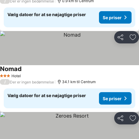
/
0.9 km til Centrum
Der er ingen bedømmelse
Vælg datoer for at se nøjagtige priser
Se priser
Del
Føj
Nomad
Hotel
3 Stjerner
/
34.1 km til Centrum
Der er ingen bedømmelse
Vælg datoer for at se nøjagtige priser
Se priser
Del
Føj