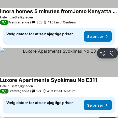
imora homes 5 minutes fromJomo Kenyatta international airport
Hele huset/lejligheden
9,1
Fremragende
36
41.5 km til Centrum
Vælg datoer for at se nøjagtige priser
Se priser
Del
Føj
Luxore Apartments Syokimau No E311
Hele huset/lejligheden
9,1
Fremragende
17
41.3 km til Centrum
Vælg datoer for at se nøjagtige priser
Se priser