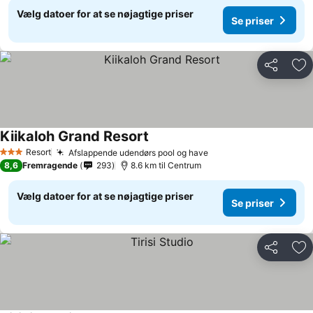
Vælg datoer for at se nøjagtige priser
Se priser
Del
Føj
Kiikaloh Grand Resort
Resort
Afslappende udendørs pool og have
3 Stjerner
8,6
Fremragende
293
8.6 km til Centrum
Vælg datoer for at se nøjagtige priser
Se priser
Del
Føj