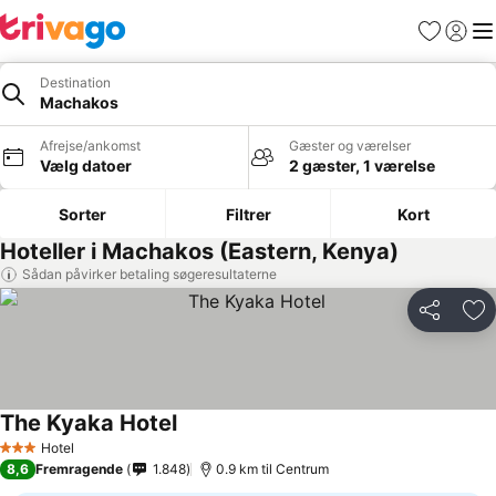
Favoritter
Log ind
Me
Destination
Machakos
Afrejse/ankomst
Gæster og værelser
Vælg datoer
2 gæster, 1 værelse
Sorter
Filtrer
Kort
Hoteller i Machakos (Eastern, Kenya)
Sådan påvirker betaling søgeresultaterne
Del
Føj
The Kyaka Hotel
Hotel
3 Stjerner
8,6
Fremragende
1.848
0.9 km til Centrum