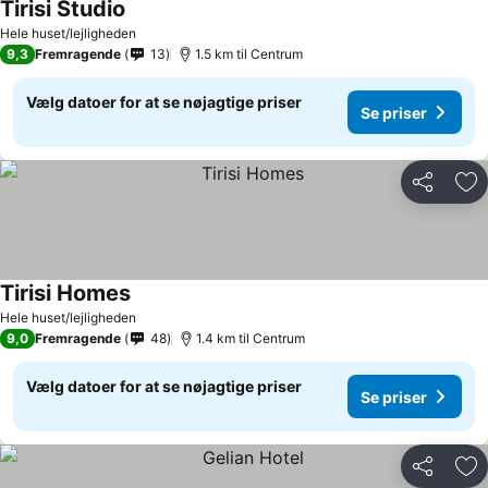
Tirisi Studio
Hele huset/lejligheden
9,3
Fremragende
13
1.5 km til Centrum
Vælg datoer for at se nøjagtige priser
Se priser
Del
Føj
Tirisi Homes
Hele huset/lejligheden
9,0
Fremragende
48
1.4 km til Centrum
Vælg datoer for at se nøjagtige priser
Se priser
Del
Føj