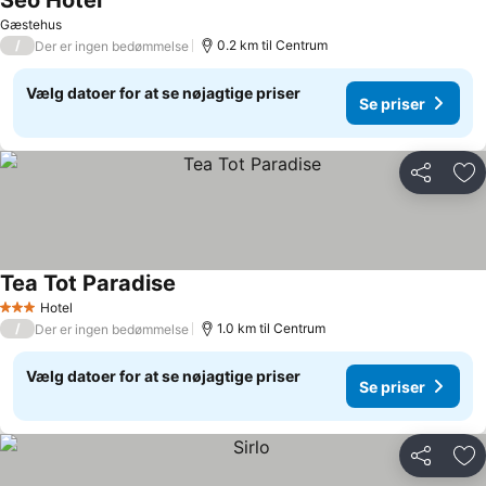
Seo Hotel
Gæstehus
/
0.2 km til Centrum
Der er ingen bedømmelse
Vælg datoer for at se nøjagtige priser
Se priser
Del
Føj
Tea Tot Paradise
Hotel
3 Stjerner
/
1.0 km til Centrum
Der er ingen bedømmelse
Vælg datoer for at se nøjagtige priser
Se priser
Del
Føj