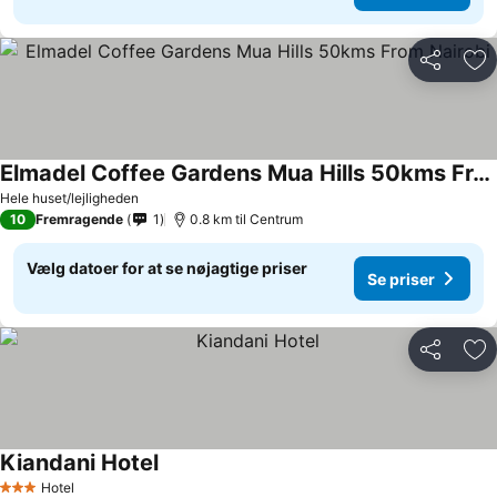
Del
Føj
Elmadel Coffee Gardens Mua Hills 50kms From Nairobi
Hele huset/lejligheden
10
Fremragende
1
0.8 km til Centrum
Vælg datoer for at se nøjagtige priser
Se priser
Del
Føj
Kiandani Hotel
Hotel
3 Stjerner