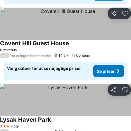
Del
Føj
Covent Hill Guest House
Gæstehus
/
14.6 km til Centrum
Der er ingen bedømmelse
Vælg datoer for at se nøjagtige priser
Se priser
Del
Føj
Lysak Haven Park
Hotel
3 Stjerner