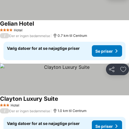
Gelian Hotel
Hotel
4 Stjerner
/
0.7 km til Centrum
Der er ingen bedømmelse
Vælg datoer for at se nøjagtige priser
Se priser
Del
Føj
Clayton Luxury Suite
Hotel
3 Stjerner
/
1.0 km til Centrum
Der er ingen bedømmelse
Vælg datoer for at se nøjagtige priser
Se priser