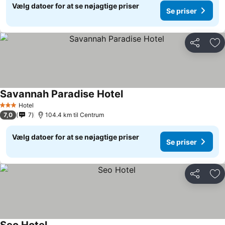
Vælg datoer for at se nøjagtige priser
Se priser
Del
Føj
Savannah Paradise Hotel
Hotel
3 Stjerner
7,0
7
104.4 km til Centrum
Vælg datoer for at se nøjagtige priser
Se priser
Del
Føj