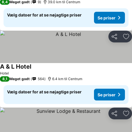
8,4
Meget godt
9
39.0 km til Centrum
Vælg datoer for at se nøjagtige priser
Se priser
Del
Føj
A & L Hotel
Hotel
8,1
Meget godt
564
6.4 km til Centrum
Vælg datoer for at se nøjagtige priser
Se priser
Del
Føj