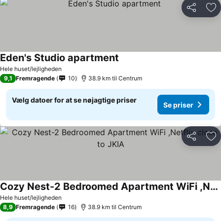
Del
Føj
Eden's Studio apartment
Hele huset/lejligheden
9,1
Fremragende
10
38.9 km til Centrum
Vælg datoer for at se nøjagtige priser
Se priser
Del
Føj
Cozy Nest-2 Bedroomed Apartment WiFi ,Netflix close to JKIA
Hele huset/lejligheden
8,9
Fremragende
16
38.9 km til Centrum