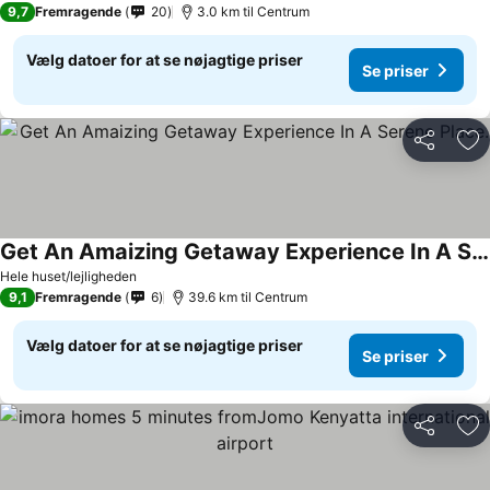
9,7
Fremragende
20
3.0 km til Centrum
Vælg datoer for at se nøjagtige priser
Se priser
Del
Føj
Get An Amaizing Getaway Experience In A Serene Place.
Hele huset/lejligheden
9,1
Fremragende
6
39.6 km til Centrum
Vælg datoer for at se nøjagtige priser
Se priser
Del
Føj