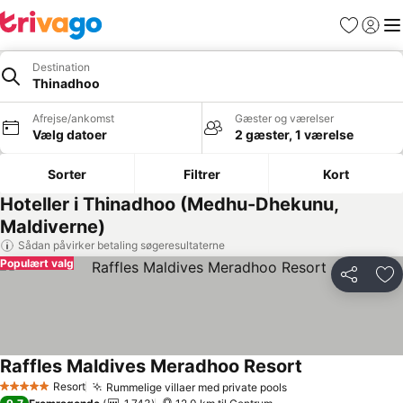
Favoritter
Log ind
Me
Destination
Thinadhoo
Afrejse/ankomst
Gæster og værelser
Vælg datoer
2 gæster, 1 værelse
Sorter
Filtrer
Kort
Hoteller i Thinadhoo (Medhu-Dhekunu,
Maldiverne)
Sådan påvirker betaling søgeresultaterne
Populært valg
Del
Føj
Raffles Maldives Meradhoo Resort
Se priser
Resort
Rummelige villaer med private pools
Se priser
5 Stjerner