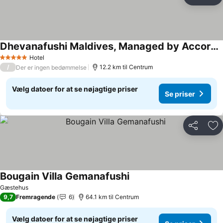
Del
Føj
Dhevanafushi Maldives, Managed by Accorhotels
Se priser
Hotel
5 Stjerner
/
12.2 km til Centrum
Der er ingen bedømmelse
Vælg datoer for at se nøjagtige priser
Se priser
Del
Føj
Bougain Villa Gemanafushi
Se priser
Gæstehus
9,7
Fremragende
6
64.1 km til Centrum
Vælg datoer for at se nøjagtige priser