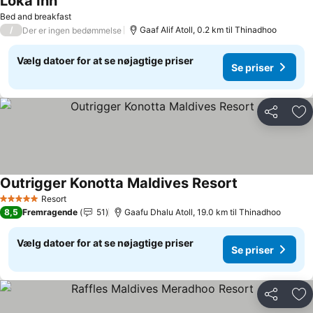
Loka Inn
Se priser
Bed and breakfast
/
Gaaf Alif Atoll, 0.2 km til Thinadhoo
Der er ingen bedømmelse
Vælg datoer for at se nøjagtige priser
Se priser
Del
Føj
Outrigger Konotta Maldives Resort
Se priser
Resort
5 Stjerner
8,5
Fremragende
51
Gaafu Dhalu Atoll, 19.0 km til Thinadhoo
Vælg datoer for at se nøjagtige priser
Se priser
Del
Føj