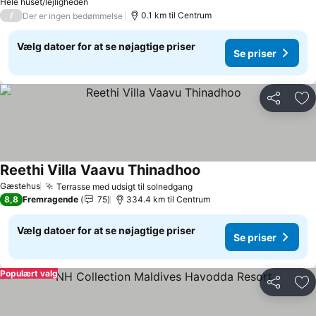
Hele huset/lejligheden
/
0.1 km til Centrum
Der er ingen bedømmelse
Vælg datoer for at se nøjagtige priser
Se priser
Del
Føj
Reethi Villa Vaavu Thinadhoo
Se priser
Gæstehus
Terrasse med udsigt til solnedgang
Se priser
8,8
Fremragende
75
334.4 km til Centrum
Vælg datoer for at se nøjagtige priser
Se priser
Populært valg
Del
Føj