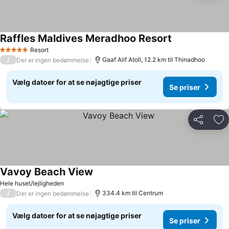
Raffles Maldives Meradhoo Resort
Se priser
Resort
5 Stjerner
/
Gaaf Alif Atoll, 12.2 km til Thinadhoo
Der er ingen bedømmelse
Vælg datoer for at se nøjagtige priser
Se priser
Del
Føj
Vavoy Beach View
Se priser
Hele huset/lejligheden
/
334.4 km til Centrum
Der er ingen bedømmelse
Vælg datoer for at se nøjagtige priser
Se priser