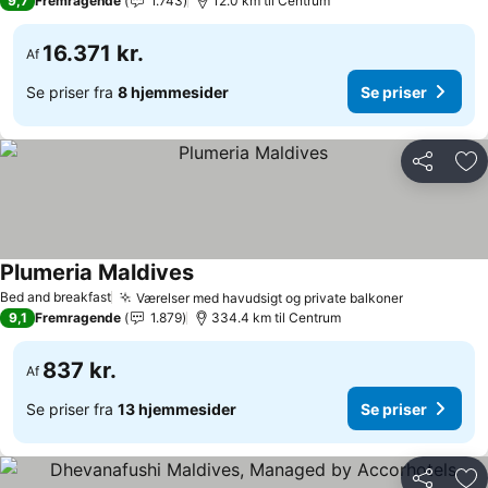
9,7
Fremragende
1.743
12.0 km til Centrum
16.371 kr.
Af
Se priser fra
8 hjemmesider
Se priser
Del
Føj
Plumeria Maldives
Se priser
Bed and breakfast
Værelser med havudsigt og private balkoner
Se priser
9,1
Fremragende
1.879
334.4 km til Centrum
837 kr.
Af
Se priser fra
13 hjemmesider
Se priser