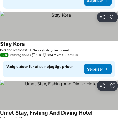
Se priser
Del
Føj
Stay Kora
Se priser
Bed and breakfast
Snorkeludstyr inkluderet
Se priser
8,6
Fremragende
19
334.2 km til Centrum
Vælg datoer for at se nøjagtige priser
Se priser
Del
Føj
Umet Stay, Fishing And Diving Hotel
Se priser