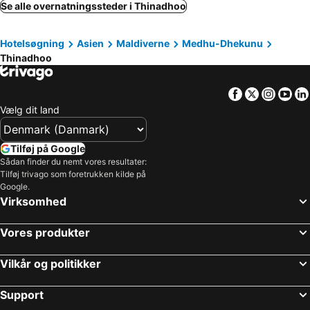
Haa Alifu Atoll, Mathi-Uthuru Hoteller
Maafushi, Medhu-Uthuru Hoteller
Se alle overnatningssteder i Thinadhoo
Raa Atoll, Uthuru Hoteller
Addu Atoll, Dhekunu Hoteller
Hotelsøgning
Asien
Maldiverne
Medhu-Dhekunu
Thinadhoo
Facebook
Twitter
Insta
Yo
Vælg dit land
Tilføj på Google
Sådan finder du nemt vores resultater:
Tilføj trivago som foretrukken kilde på
Google.
Virksomhed
Vores produkter
Vilkår og politikker
Support