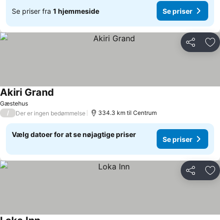
Se priser fra
1 hjemmeside
Se priser
Del
Føj
Akiri Grand
Se priser
Gæstehus
/
334.3 km til Centrum
Der er ingen bedømmelse
Vælg datoer for at se nøjagtige priser
Se priser
Del
Føj