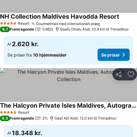
NH Collection Maldives Havodda Resort
Se pris
Resort
Gourmetmad med internationalt præg
Se priser
5 Stjerner
9,7
Fremragende
5.662
Gaafu Dhalu Atoll, 10.9 km til Thinadhoo
2.620 kr.
Af
Se priser fra
10 hjemmesider
Se priser
Del
Føj
The Halcyon Private Isles Maldives, Autograph Collection
Se priser
Resort
5 Stjerner
9,3
Fremragende
21
Gaaf Alif Atoll, 12.0 km til Thinadhoo
18.348 kr.
Af