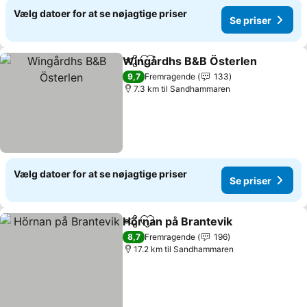
Vælg datoer for at se nøjagtige priser
Se priser
Wingårdhs B&B Österlen
Del
Føj til favoritter
S
9,7
Fremragende
133
7.3 km til Sandhammaren
Vælg datoer for at se nøjagtige priser
Se priser
Hörnan på Brantevik
Del
Føj til favoritter
Se pri
8,7
Fremragende
196
17.2 km til Sandhammaren