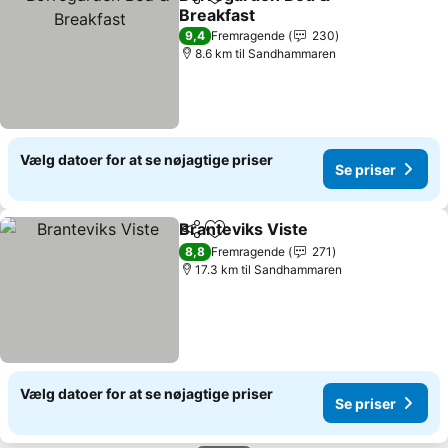
Del
Føj til favoritter
Breakfast
Se priser
9,4
Fremragende
230
8.6 km til Sandhammaren
Vælg datoer for at se nøjagtige priser
Se priser
Branteviks Viste
Del
Føj til favoritter
Se priser
8,8
Fremragende
271
17.3 km til Sandhammaren
Vælg datoer for at se nøjagtige priser
Se priser