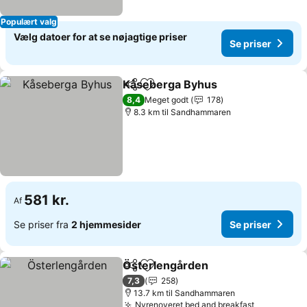
Populært valg
Vælg datoer for at se nøjagtige priser
Se priser
Kåseberga Byhus
Del
Føj til favoritter
Se priser
8,4
Meget godt
178
8.3 km til Sandhammaren
581 kr.
Af
Se priser fra
2 hjemmesider
Se priser
Österlengården
Del
Føj til favoritter
Se priser
7,3
258
13.7 km til Sandhammaren
Nyrenoveret bed and breakfast