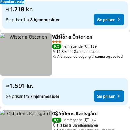
Populært valg
1.718 kr.
Af
Se priser fra
3 hjemmesider
Se priser
Wisteria Österlen
Del
Føj til favoritter
Se prise
3 Stjerner
9,5
Fremragende
139
14.8 km til Sandhammaren
Afslappende adgang til sauna og spabad
Se 
1.591 kr.
Af
Se priser fra
7 hjemmesider
Se priser
Österlens Karlsgård
Del
Føj til favoritter
Se pri
8,9
Fremragende
957
11.1 km til Sandhammaren