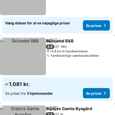
Vælg datoer for at se nøjagtige priser
Se priser
Skönadal B&B
Del
Føj til favoritter
Se priser
6,8
180
14.8 km til Sandhammaren
Familievenlige værelsesfaciliteter
Se prise
1.081 kr.
Af
Se priser fra
3 hjemmesider
Se priser
Gislövs Gamla Byagård
Del
Føj til favoritter
Se 
7,3
9