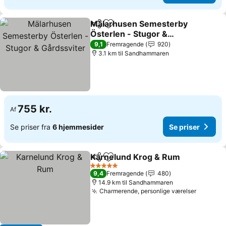
Mälarhusen Semesterby
Del
Føj til favoritter
Österlen - Stugor &
Gårdssviter
Se priser
9,1
Fremragende
920
3.1 km til Sandhammaren
755 kr.
Af
Se priser fra
6 hjemmesider
Se priser
Karnelund Krog & Rum
Del
Føj til favoritter
Se 
5 Stjerner
9,4
Fremragende
480
14.9 km til Sandhammaren
Charmerende, personlige værelser
Se prise