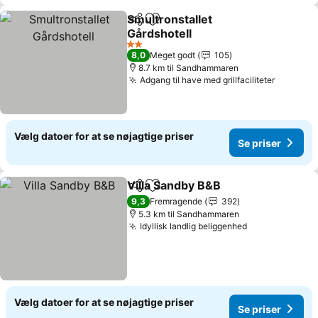
Smultronstallet
Del
Føj til favoritter
Gårdshotell
Se priser
2 Stjerner
8,0
Meget godt
105
8.7 km til Sandhammaren
Adgang til have med grillfaciliteter
Se prise
Vælg datoer for at se nøjagtige priser
Se priser
Villa Sandby B&B
Del
Føj til favoritter
Se priser
9,3
Fremragende
392
5.3 km til Sandhammaren
Idyllisk landlig beliggenhed
Se priser
Vælg datoer for at se nøjagtige priser
Se priser