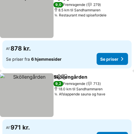
Del
Føj til favoritter
Se priser
9,0
Fremragende
279
8.5 km til Sandhammaren
Restaurant med spisefordele
Se priser
878 kr.
Af
Se priser fra
6 hjemmesider
Se priser
Sköllengården
Del
Føj til favoritter
Se priser
9,2
Fremragende
713
18.0 km til Sandhammaren
Afslappende sauna og have
Se priser
971 kr.
Af