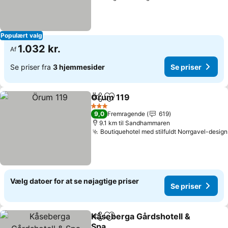
Populært valg
1.032 kr.
Af
Se priser fra
3 hjemmesider
Se priser
Örum 119
Del
Føj til favoritter
Se priser
3 Stjerner
9,0
Fremragende
619
9.1 km til Sandhammaren
Boutiquehotel med stilfuldt Norrgavel-design
Vælg datoer for at se nøjagtige priser
Se priser
Kåseberga Gårdshotell &
Del
Føj til favoritter
Spa