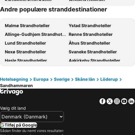
Andre populære stranddestinationer
Karlaby Kro
Kafferosteriet på Österlen
Hotel Vyn
Malmø Strandhoteller
Ystad Strandhoteller
Allinge-Gudhjem Strandhoteller
Rønne Strandhoteller
Lund Strandhoteller
Åhus Strandhoteller
Nexø Strandhoteller
Svaneke Strandhoteller
Hasle Strandhoteller
Aakirkeby Strandhoteller
Balka Strandhoteller
Skivarp Strandhoteller
Trelleborg Strandhoteller
Kristianstad Strandhoteller
Hotelsøgning
Europa
Sverige
Skåne län
Löderup
Sandhammaren
Höör Strandhoteller
Löderup Strandhoteller
Smygehamn Strandhoteller
Karlshamn Strandhoteller
Facebook
Twitter
Insta
Yo
Simrishamn Strandhoteller
Höllviken Strandhoteller
Vælg dit land
Abbekås Strandhoteller
Tomelilla Strandhoteller
Hässleholm Strandhoteller
Juliusruh Strandhoteller
Tilføj på Google
Dragør Strandhoteller
Kivik Strandhoteller
Sådan finder du nemt vores resultater: