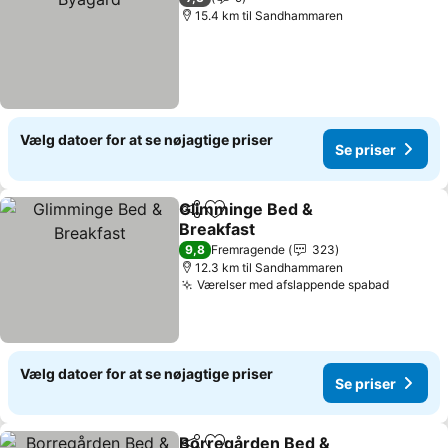
15.4 km til Sandhammaren
Vælg datoer for at se nøjagtige priser
Se priser
Glimminge Bed &
Del
Føj til favoritter
Breakfast
Se priser
9,8
Fremragende
323
12.3 km til Sandhammaren
Værelser med afslappende spabad
Se prise
Vælg datoer for at se nøjagtige priser
Se priser
Borregården Bed &