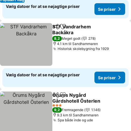
Vælg datoer for at se nøjagtige priser
Se priser
STF Vandrarhem
Del
Føj til favoritter
Backåkra
Se priser
8,2
Meget godt
278
4.1 km til Sandhammaren
Historisk skolebygning fra 1929
Se priser
Vælg datoer for at se nøjagtige priser
Se priser
Örums Nygård
Del
Føj til favoritter
Gårdshotell Österlen
Se priser
3 Stjerner
9,2
Fremragende
1.146
9.3 km til Sandhammaren
Spa både inde og ude
Se priser