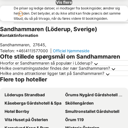
Vis flere
De priser og ledige datoer, vi modtager fra bookingsider, ændrer sig
hele tiden. Det betyder, at du ikke altid kan finde præcis det samme
tilbud, du så på trivago, når du føres videre til bookingsiden.
Sandhammaren (Löderup, Sverige)
Kontaktinformation
Sandhammaren
,
27645
,
Telefon
:
+46(411)577000
|
Officiel hjemmeside
Ofte stillede spørgsmål om Sandhammaren
Hvorfor er Sandhammaren så populær i Löderup?
Hvilke overnatningssteder findes der nær Sandhammaren?
Hvilke andre attraktioner ligger tæt på Sandhammaren?
Flere top hoteller
Löderups Strandbad
Örums Nygård Gårdshotell Österlen
Kåseberga Gårdshotell & Spa
Sköllengården
Hotel Borrby
Smultronstallet Gårdshotell
Vita Huset på Österlen
Örum 119
Karnelund Krog & Rum
Wisteria Österlen