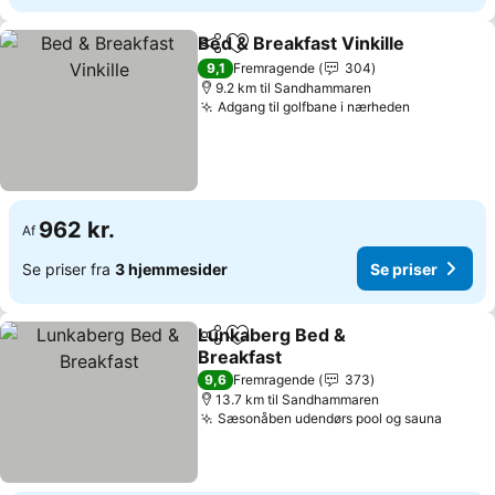
Bed & Breakfast Vinkille
Del
Føj til favoritter
Se
9,1
Fremragende
304
9.2 km til Sandhammaren
Adgang til golfbane i nærheden
Se priser
962 kr.
Af
Se priser fra
3 hjemmesider
Se priser
Lunkaberg Bed &
Del
Føj til favoritter
Breakfast
Se priser
9,6
Fremragende
373
13.7 km til Sandhammaren
Sæsonåben udendørs pool og sauna
Se pri