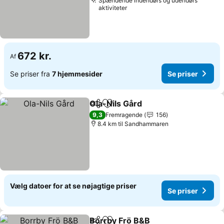
Spændende indendørs og udendørs
aktiviteter
672 kr.
Af
Se priser fra
7 hjemmesider
Se priser
Ola-Nils Gård
Del
Føj til favoritter
Se priser
9,3
Fremragende
156
8.4 km til Sandhammaren
Vælg datoer for at se nøjagtige priser
Se priser
Borrby Frö B&B