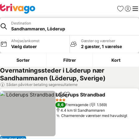
Favoritter
Log ind
Me
Destination
Sandhammaren, Löderup
Afrejse/ankomst
Gæster og værelser
Vælg datoer
2 gæster, 1 værelse
Sorter
Filtrer
Kort
Overnatningssteder i Löderup nær
Sandhammaren (Löderup, Sverige)
Sådan påvirker betaling søgeresultaterne
Löderups Strandbad
Del
Føj til favoritter
Se pri
3 Stjerner
8,6
Fremragende
1.569
4.4 km til Sandhammaren
Charmerende værelser med havudsigt
Se pr
Populært valg