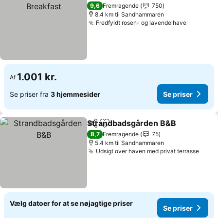
9,6
Fremragende
750
8.4 km til Sandhammaren
Fredfyldt rosen- og lavendelhave
Se prise
1.001 kr.
Af
Se priser fra
3 hjemmesider
Se priser
Strandbadsgården B&B
Del
Føj til favoritter
Se 
8,7
Fremragende
75
5.4 km til Sandhammaren
Udsigt over haven med privat terrasse
Se pr
Vælg datoer for at se nøjagtige priser
Se priser