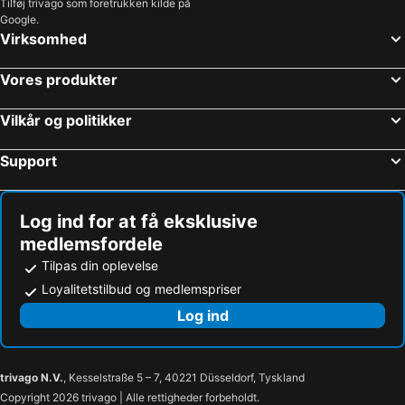
Tilføj trivago som foretrukken kilde på
Genarp Strandhoteller
Löddeköpinge Strandhoteller
Google.
Virksomhed
Eslöv Strandhoteller
Skanör Strandhoteller
Lomma Strandhoteller
Vellinge Strandhoteller
Vores produkter
Sölvesborg Strandhoteller
Bromölla Strandhoteller
Skurup Strandhoteller
Tyringe Strandhoteller
Vilkår og politikker
Staffanstorp Strandhoteller
Svalöv Strandhoteller
Support
Glemmingebro Strandhoteller
Sjöbo Strandhoteller
Log ind for at få eksklusive
medlemsfordele
Tilpas din oplevelse
Loyalitetstilbud og medlemspriser
Log ind
trivago N.V.
, Kesselstraße 5 – 7, 40221 Düsseldorf, Tyskland
Copyright 2026 trivago | Alle rettigheder forbeholdt.