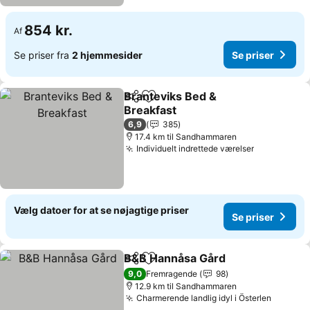
854 kr.
Af
Se priser fra
2 hjemmesider
Se priser
Branteviks Bed &
Del
Føj til favoritter
Breakfast
Se priser
6,9
385
17.4 km til Sandhammaren
Individuelt indrettede værelser
Se priser
Vælg datoer for at se nøjagtige priser
Se priser
B&B Hannåsa Gård
Del
Føj til favoritter
Se pris
9,0
Fremragende
98
12.9 km til Sandhammaren
Charmerende landlig idyl i Österlen
Se pris