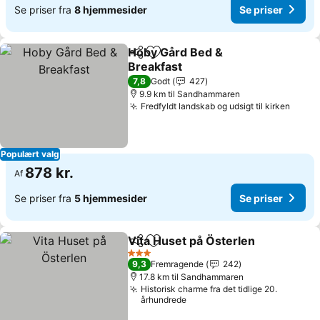
Se priser fra
8 hjemmesider
Se priser
Hoby Gård Bed &
Del
Føj til favoritter
Breakfast
Se priser
7,8
Godt
427
9.9 km til Sandhammaren
Fredfyldt landskab og udsigt til kirken
Se pr
Populært valg
878 kr.
Af
Se priser fra
5 hjemmesider
Se priser
Vita Huset på Österlen
Del
Føj til favoritter
Se 
3 Stjerner
9,3
Fremragende
242
17.8 km til Sandhammaren
Historisk charme fra det tidlige 20.
århundrede