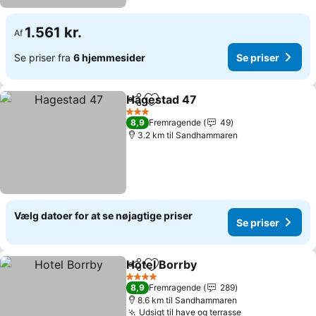
1.561 kr.
Af
Se priser fra
6 hjemmesider
Se priser
Hagestad 47
Del
Føj til favoritter
Se priser
3 Stjerner
8,9
Fremragende
49
3.2 km til Sandhammaren
Vælg datoer for at se nøjagtige priser
Se priser
Hotel Borrby
Del
Føj til favoritter
Se priser
4 Stjerner
8,9
Fremragende
289
8.6 km til Sandhammaren
Udsigt til have og terrasse
Se priser