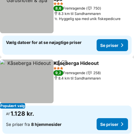
Se priser
3 Stjerner
8,6
Fremragende
750
8.3 km til Sandhammaren
Hyggelig spa med unik fiskepedicure
Se pri
Vælg datoer for at se nøjagtige priser
Se priser
Kåseberga Hideout
Del
Føj til favoritter
Se pris
3 Stjerner
9,2
Fremragende
258
8.4 km til Sandhammaren
Populært valg
1.128 kr.
Af
Se priser fra
8 hjemmesider
Se priser