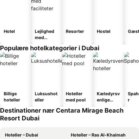
Hotel
Lejlighed
Resorter
Hostel
Gæst
med
faciliteter
Populære hotelkategorier i Dubai
Billige
Luksushot
Hoteller
Kæledyrsv
Spah
hoteller
eller
med pool
enlige
r
hoteller
Destinationer nær Centara Mirage Beach
Resort Dubai
Hoteller – Dubai
Hoteller – Ras Al-Khaimah