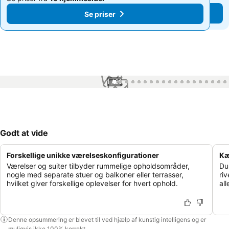
Se priser
Se priser
1 / 99
Godt at vide
Forskellige unikke værelseskonfigurationer
Kæ
Værelser og suiter tilbyder rummelige opholdsområder,
Du
nogle med separate stuer og balkoner eller terrasser,
ri
hvilket giver forskellige oplevelser for hvert ophold.
al
Denne opsummering er blevet til ved hjælp af kunstig intelligens og er
muligvis ikke 100% korrekt.