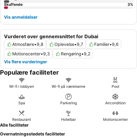
Skuffende
3
%
Vis anmeldelser
Vurderet over gennemsnittet for Dubai
Atmosfære
•
9,8
Oplevelse
•
9,7
Familier
•
9,6
Motionscenter
•
9,3
Rengøring
•
9,2
Vis flere vurderinger
Populære faciliteter
Wi-fi i lobbyen
Wi-fi på værelserne
Pool
Spa
Parkering
Aircondition
Restaurant
Hotelbar
Motionscenter
Alle faciliteter
Overnatningsstedets faciliteter