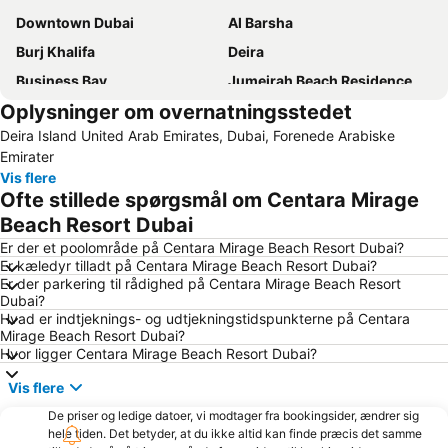
Downtown Dubai
Al Barsha
Burj Khalifa
Deira
Business Bay
Jumeirah Beach Residence
Oplysninger om overnatningsstedet
Jumeirah
Bur Dubai
Deira Island United Arab Emirates, Dubai, Forenede Arabiske
Dubai indkøbscenter
Deira centrum
Emirater
Al Maktoum International Airport
Burj Khalifa/Dubai Mall Metro Station
Vis flere
Ofte stillede spørgsmål om Centara Mirage
Guldmarknaden
Jumeirah Emirates Towers
Beach Resort Dubai
Airport Terminal 1 Metro Station
Business Bay Metro Station
Er der et poolområde på Centara Mirage Beach Resort Dubai?
Jumeirah strand & park
Dubai World Trade Centre
Er kæledyr tilladt på Centara Mirage Beach Resort Dubai?
Er der parkering til rådighed på Centara Mirage Beach Resort
Sheikh Zayed vejen
Airport Terminal 3 Metro Station
Dubai?
Aquaventure Waterpark
Dubai Media City
Hvad er indtjeknings- og udtjekningstidspunkterne på Centara
Mirage Beach Resort Dubai?
Garhoud
Burj KhalifaDubai Mall Metro Station
Hvor ligger Centara Mirage Beach Resort Dubai?
Souk Madinat Jumeirah
Trade Center Area
Vis flere
Sharjah International Airport
Al-Ghurair City Mall
De priser og ledige datoer, vi modtager fra bookingsider, ændrer sig
Emirates Metro Station
Nadd Al Shiba
hele tiden. Det betyder, at du ikke altid kan finde præcis det samme