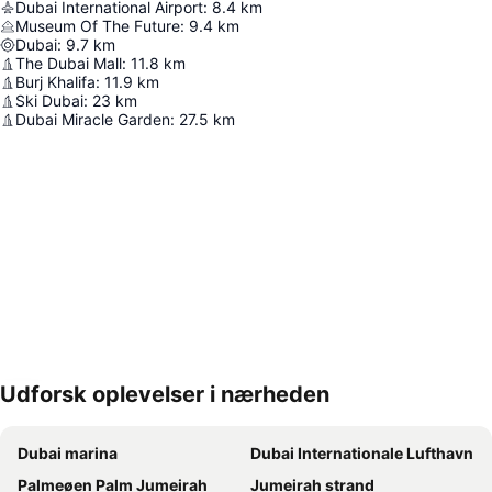
Dubai International Airport
:
8.4
km
Museum Of The Future
:
9.4
km
Dubai
:
9.7
km
The Dubai Mall
:
11.8
km
Burj Khalifa
:
11.9
km
Ski Dubai
:
23
km
Dubai Miracle Garden
:
27.5
km
Udforsk oplevelser i nærheden
Udvid kort
Dubai marina
Dubai Internationale Lufthavn
Palmeøen Palm Jumeirah
Jumeirah strand