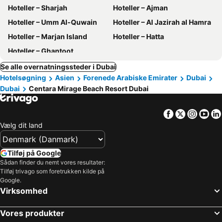
Hoteller – Sharjah
Hoteller – Ajman
Hoteller – Umm Al-Quwain
Hoteller – Al Jazirah al Hamra
Hoteller – Marjan Island
Hoteller – Hatta
Hoteller – Ghantoot
Se alle overnatningssteder i Dubai
Hotelsøgning
Asien
Forenede Arabiske Emirater
Dubai
Dubai
Centara Mirage Beach Resort Dubai
Facebook
Twitter
Insta
Yo
Vælg dit land
Tilføj på Google
Sådan finder du nemt vores resultater:
Tilføj trivago som foretrukken kilde på
Google.
Virksomhed
Vores produkter