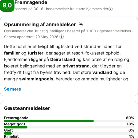
Fremragende
9,0
baseret på 30.161 bedømmelser fra større
hjemmesider
Opsummering af anmeldelser
Opsummeret vha. kunstig intelligens baseret på 1.000+ gæsteanmeldelser ·
Senest opdateret: 29 May 2026
Dette hotel er et livligt tilflugtssted ved stranden, ideelt for
familier
og
turister
, der søger et resort-fokuseret ophold.
Ejendommen ligger på
Deira Island
og kan prale af en rolig og
isoleret beliggenhed med en
privat strand
, der tilbyder en
fredfyldt flugt fra byens travlhed. Det store
vandland
og de
mange
swimmingpools
, herunder opvarmede muligheder og
en lazy river, giver uendelig underholdning for alle aldre.
Se mere
Gæsterne roser konsekvent
hotellets personale
for deres
enestående venlighed og opmærksomhed, og
morgenmadsbuffeten
fremhæves for sit omfattende og lækre
Gæsteanmeldelser
udvalg. For en mere rolig oplevelse foretrækker gæsterne
muligvis værelser, der ikke vender ud mod lufthavnen på grund
Fremragende
69
%
af lejlighedsvis
flystøj
.
Meget godt
18
%
Godt
6
%
Rimeligt
4
%