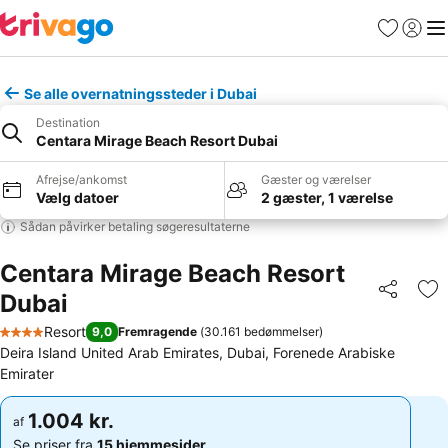
Favoritter
Log ind
Me
Se alle overnatningssteder i Dubai
Destination
Centara Mirage Beach Resort Dubai
Afrejse/ankomst
Gæster og værelser
Vælg datoer
2 gæster, 1 værelse
Sådan påvirker betaling søgeresultaterne
Centara Mirage Beach Resort
Dubai
Del
Føj
Resort
9,0
Fremragende
(
30.161 bedømmelser
)
4 Stjerner
Deira Island United Arab Emirates, Dubai, Forenede Arabiske
Emirater
1.004 kr.
1.004 kr.
af
af
Se priser fra
15 hjemmesider
Se priser fra
15 hjemmesider