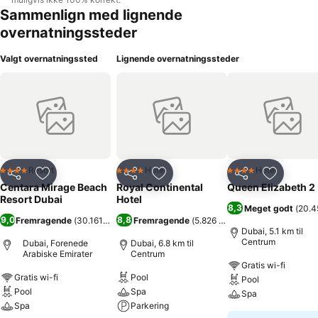
Sammenlign med lignende
overnatningssteder
Valgt overnatningssted
Lignende overnatningssteder
Resort
Hotel
Hotel
4 Stjerner
4 Stjerner
4 Stjerner
Del
Føj til favoritter
Del
Føj til favoritter
Del
Føj til fa
Centara Mirage Beach
Royal Continental
Queen Elizabeth 2
Resort Dubai
Hotel
8,3
Meget godt
(
20.4
9,0
8,8
Fremragende
(
30.161 bedømmelser
Fremragende
)
(
5.826 bedømmelser
)
Dubai, 5.1 km til
Centrum
Dubai, Forenede
Dubai, 6.8 km til
Arabiske Emirater
Centrum
Gratis wi-fi
Gratis wi-fi
Pool
Pool
Pool
Spa
Spa
Spa
Parkering