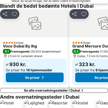
tilbud, du så på trivago, når du føres videre til bookingsiden.
Dubai Marina Yacht Club
Dubai floden
Blandt de bedst bedømte Hotels i Dubai
Dubai Metro
Jebel Ali
Del
Føj til favoritter
Del
Føj til favorit
Al Rigga
Dubai Festival City
Mall of the Emirates Metro Station
Dubai Internet City
Palm Strip Shopping Mall
DAMAC Properties Metro Station
Emirates Golf Club
Dubai Marina Mall
Hotel
Hotel
Dubai Creek Golf & Yacht Club
Al Fahidi Metro Station
5 Stjerner
4 Stjerner
Voco Dubai By Ihg
Grand Mercure Dub
Forenede Arabiske Emiraters indkøbscenter
Deira Corniche
9,1
9,2
Fremragende
(
29.204 bedømmelser
)
Fremragende
(
11.6
2.5 km til Jumeirah strand
Dubai, 7.3 km til Cent
930 kr.
323 kr.
af
af
Se priser fra
16 hjemmesider
Se priser fra
8 hjem
Se priser
Se prise
Se alle overnatningssteder i Dubai
Andre overnatningssteder i Dubai