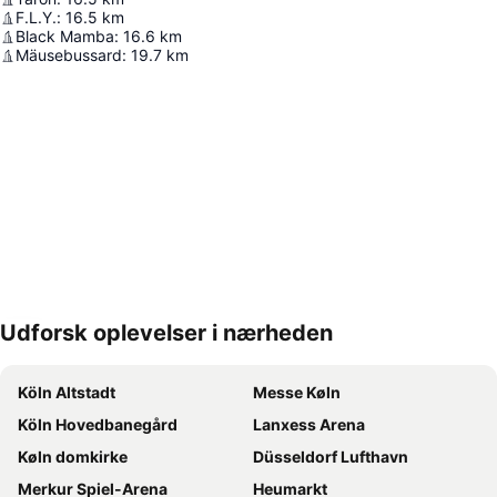
F.L.Y.
:
16.5
km
Black Mamba
:
16.6
km
Mäusebussard
:
19.7
km
Udforsk oplevelser i nærheden
Udvid kort
Köln Altstadt
Messe Køln
Köln Hovedbanegård
Lanxess Arena
Køln domkirke
Düsseldorf Lufthavn
Merkur Spiel-Arena
Heumarkt