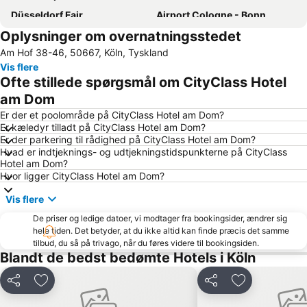
Düsseldorf Fair
Airport Cologne - Bonn
Oplysninger om overnatningsstedet
Düsseldorf Altstadt
Düsseldorf Hovedbanegård
Am Hof 38-46, 50667, Köln, Tyskland
Bonn-Zentrum
Phantasia forlystelsespark
Vis flere
Ahrweiler
Düsseldorf Stadtmitte
Ofte stillede spørgsmål om CityClass Hotel
Claudius-Therme
Bahnhof Köln Messe - Deutz
am Dom
BayArena
Küllenhahn
Er der et poolområde på CityClass Hotel am Dom?
Er kæledyr tilladt på CityClass Hotel am Dom?
Schloss Drachenburg
Imhoff-Schokoladenmuseum
Er der parkering til rådighed på CityClass Hotel am Dom?
Hvad er indtjeknings- og udtjekningstidspunkterne på CityClass
Deutz
ISS Dome
Hotel am Dom?
Bahnhof Düsseldorf Flughafen
RheinEnergie Stadion
Hvor ligger CityClass Hotel am Dom?
Altes Rathaus Düsseldorf
Pempelfort
Vis flere
Köln Zoo
Müngersdorf
De priser og ledige datoer, vi modtager fra bookingsider, ændrer sig
hele tiden. Det betyder, at du ikke altid kan finde præcis det samme
Unterbilk
Altstadt-Süd
tilbud, du så på trivago, når du føres videre til bookingsiden.
Køln svævebane
Südstadion
Blandt de bedst bedømte Hotels i Köln
Porz
Holthausen
Del
Føj til favoritter
Del
Føj til favorit
Bad Godesberg
Werden