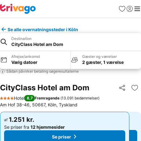
Favoritter
Log ind
Me
Se alle overnatningssteder i Köln
Destination
CityClass Hotel am Dom
Afrejse/ankomst
Gæster og værelser
Vælg datoer
2 gæster, 1 værelse
Sådan påvirker betaling søgeresultaterne
CityClass Hotel am Dom
Del
Føj
Hotel
8,7
Fremragende
(
13.091 bedømmelser
)
4 Stjerner
Am Hof 38-46, 50667, Köln, Tyskland
1.251 kr.
1.251 kr.
af
af
Se priser fra
12 hjemmesider
Se priser fra
12 hjemmesider
Se priser
Se priser