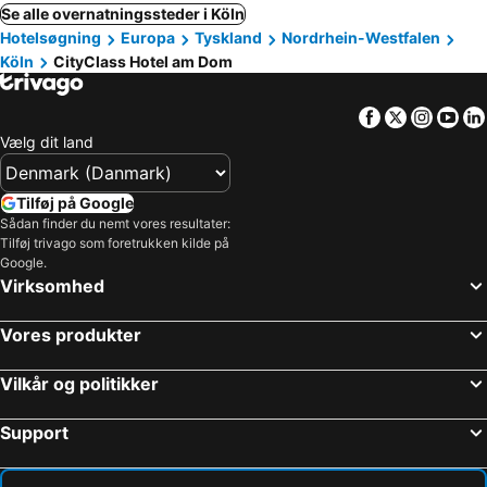
Se alle overnatningssteder i Köln
Hotelsøgning
Europa
Tyskland
Nordrhein-Westfalen
Köln
CityClass Hotel am Dom
Facebook
Twitter
Insta
Yo
Vælg dit land
Tilføj på Google
Sådan finder du nemt vores resultater:
Tilføj trivago som foretrukken kilde på
Google.
Virksomhed
Vores produkter
Vilkår og politikker
Support