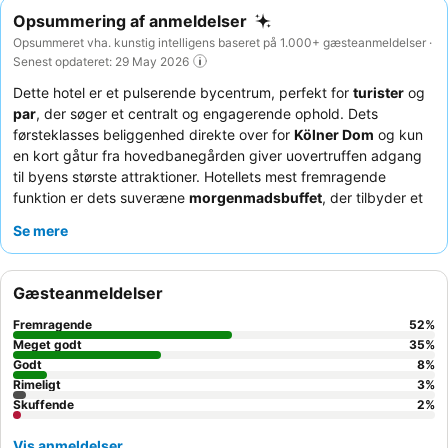
Opsummering af anmeldelser
Opsummeret vha. kunstig intelligens baseret på 1.000+ gæsteanmeldelser ·
Senest opdateret: 29 May 2026
Dette hotel er et pulserende bycentrum, perfekt for
turister
og
par
, der søger et centralt og engagerende ophold. Dets
førsteklasses beliggenhed direkte over for
Kölner Dom
og kun
en kort gåtur fra hovedbanegården giver uovertruffen adgang
til byens største attraktioner. Hotellets mest fremragende
funktion er dets suveræne
morgenmadsbuffet
, der tilbyder et
bredt og varieret udvalg til at starte dagen rigtigt. Gæster roser
Se mere
konsekvent det usædvanligt venlige og hjælpsomme personale,
som forbedrer den samlede oplevelse. For den bedste oplevelse
kan du overveje at anmode om et værelse, der tilbyder et roligt
Gæsteanmeldelser
tilflugtssted fra de travle byomgivelser.
Fremragende
52
%
Meget godt
35
%
Godt
8
%
Rimeligt
3
%
Skuffende
2
%
Vis anmeldelser