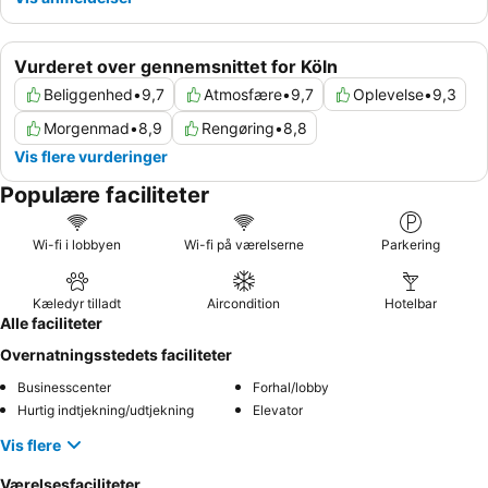
Vurderet over gennemsnittet for Köln
Beliggenhed
•
9,7
Atmosfære
•
9,7
Oplevelse
•
9,3
Morgenmad
•
8,9
Rengøring
•
8,8
Vis flere vurderinger
Populære faciliteter
Wi-fi i lobbyen
Wi-fi på værelserne
Parkering
Kæledyr tilladt
Aircondition
Hotelbar
Alle faciliteter
Overnatningsstedets faciliteter
Businesscenter
Forhal/lobby
Hurtig indtjekning/udtjekning
Elevator
Vis flere
Værelsesfaciliteter