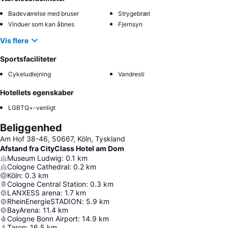
Badeværelse med bruser
Strygebræt
Vinduer som kan åbnes
Fjernsyn
Vis flere
Sportsfaciliteter
Cykeludlejning
Vandresti
Hotellets egenskaber
LGBTQ+-venligt
Beliggenhed
Am Hof 38-46, 50667, Köln, Tyskland
Afstand fra CityClass Hotel am Dom
Museum Ludwig
:
0.1
km
Cologne Cathedral
:
0.2
km
Köln
:
0.3
km
Cologne Central Station
:
0.3
km
LANXESS arena
:
1.7
km
RheinEnergieSTADION
:
5.9
km
BayArena
:
11.4
km
Cologne Bonn Airport
:
14.9
km
Taron
:
16.5
km