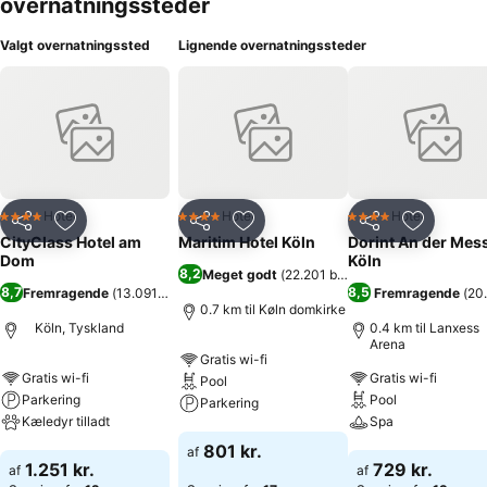
overnatningssteder
Valgt overnatningssted
Lignende overnatningssteder
Hotel
Hotel
Hotel
4 Stjerner
4 Stjerner
4 Stjerner
Del
Føj til favoritter
Del
Føj til favoritter
Del
Føj til fa
CityClass Hotel am
Maritim Hotel Köln
Dorint An der Mes
Dom
Köln
8,2
Meget godt
(
22.201 bedømmelser
)
8,7
8,5
Fremragende
(
13.091 bedømmelser
)
Fremragende
(
20
0.7 km til Køln domkirke
Köln, Tyskland
0.4 km til Lanxess
Arena
Gratis wi-fi
Gratis wi-fi
Gratis wi-fi
Pool
Parkering
Pool
Parkering
Kæledyr tilladt
Spa
Se priser
801 kr.
af
Se priser
Se priser
1.251 kr.
729 kr.
af
af