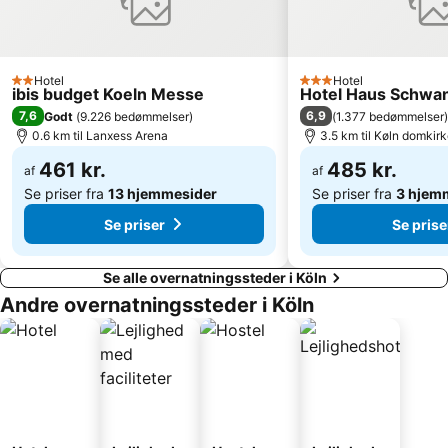
MediaPark
Ehrenfeld
Aqualand Waterpark
Landtag Nordrhein-Westfalen
Märchenweihnachtsmarkt Rudolfplatz
Summerjam
Hotel
Hotel
2 Stjerner
3 Stjerner
ibis budget Koeln Messe
Hotel Haus Schwan
World Conference Center Bonn
Star Trek Convention - FedCon
7,6
6,9
Godt
(
9.226 bedømmelser
)
(
1.377 bedømmelser
)
Friedrichsberg
Boot
0.6 km til Lanxess Arena
3.5 km til Køln domkir
Walporzheim
Rheindahlen-Land
461 kr.
485 kr.
af
af
Se priser fra
13 hjemmesider
Se priser fra
3 hjem
Se priser
Se prise
Se alle overnatningssteder i Köln
Andre overnatningssteder i Köln