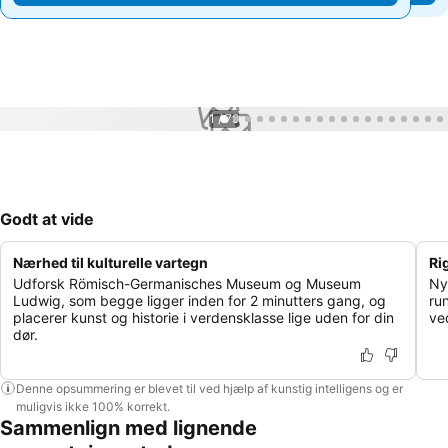
1 / 79
Godt at vide
Nærhed til kulturelle vartegn
Ri
Udforsk Römisch-Germanisches Museum og Museum
Ny
Ludwig, som begge ligger inden for 2 minutters gang, og
ru
placerer kunst og historie i verdensklasse lige uden for din
ve
dør.
Denne opsummering er blevet til ved hjælp af kunstig intelligens og er
muligvis ikke 100% korrekt.
Sammenlign med lignende