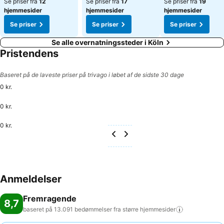
Se priser fra
12
Se priser fra
17
Se priser fra
19
hjemmesider
hjemmesider
hjemmesider
Se priser
Se priser
Se priser
Se alle overnatningssteder i Köln
Pristendens
Baseret på de laveste priser på trivago i løbet af de sidste 30 dage
0 kr.
0 kr.
0 kr.
Anmeldelser
Fremragende
8,7
baseret på 13.091 bedømmelser fra større
hjemmesider