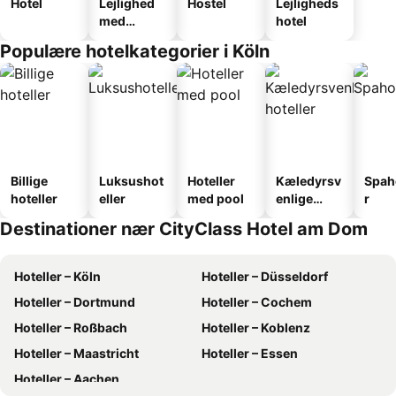
Hotel
Lejlighed
Hostel
Lejligheds
med
hotel
faciliteter
Populære hotelkategorier i Köln
Billige
Luksushot
Hoteller
Kæledyrsv
Spah
hoteller
eller
med pool
enlige
r
hoteller
Destinationer nær CityClass Hotel am Dom
Hoteller – Köln
Hoteller – Düsseldorf
Hoteller – Dortmund
Hoteller – Cochem
Hoteller – Roßbach
Hoteller – Koblenz
Hoteller – Maastricht
Hoteller – Essen
Hoteller – Aachen